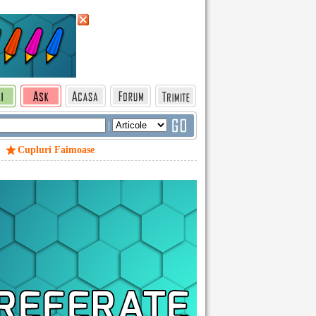
|
Cupluri Faimoase