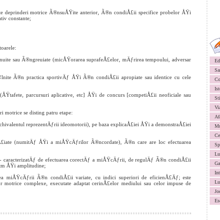
te deprinderi motrice Ã®nsuÅŸite anterior, Ã®n condiÅ£ii specifice probelor ÅŸi
tiv constante;
oarele:
Ÿnuite sau Ã®ngreuiate (micÅŸorarea suprafeÅ£elor, mÄƒrirea tempoului, adversar
Ed
Sa
lnite Ã®n practica sportivÄƒ ÅŸi Ã®n condiÅ£ii apropiate sau identice cu cele
Co
Ist
ÅŸtafete, parcursuri aplicative, etc] ÅŸi de concurs [competiÅ£ii neoficiale sau
St
Vi
motrice se disting patru etape:
Af
chivalentul reprezentÄƒrii ideomotorii), pe baza explicaÅ£iei ÅŸi a demonstraÅ£iei
Mu
Ce
enÅ£iate (numitÄƒ ÅŸi a miÅŸcÄƒrilor Ã®ncordate), Ã®n care are loc efectuarea
Sp
Lu
 - caracterizatÄƒ de efectuarea corectÄƒ a miÅŸcÄƒrii, de regulÄƒ Ã®n condiÅ£ii
Ga
itm ÅŸi amplitudine;
In
rea miÅŸcÄƒrii Ã®n condiÅ£ii variate, cu indici superiori de eficienÅ£Äƒ; este
Lu
or motrice complexe, executate adaptat cerinÅ£elor mediului sau celor impuse de
Jo
Es