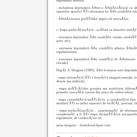
deprinderii motrice;
- includerea deprinderii Ã®ntr-o Ã®nlÄƒnÅ£uire cu al
ramurilor sportive ÅŸi efectuarea lor Ã®n condiÅ£ii rela
- Ã®nlÄƒturarea greÅŸelilor atipice de execuÅ£ie;
c. Etapa perfecÅ£ionÄƒrii - avÃ¢nd ca obiective urmÄƒt
- exersarea deprinderii Ã®n condiÅ£ii variate, neobiÅ
activ, etc);
- exersarea deprinderii Ã®n condiÅ£ii tehnice Ã®ntÃ¢
regulamentare;
- exersarea deprinderii Ã®n condiÅ£ii de Ã®ntrecere (
oficiale).
DupÄƒ A. Dragnea (1999), Ã®n formarea unei deprinderi 
- etapa informÄƒrii ÅŸi a formÄƒrii imaginii mentale (e
directe sau mijlocite;
- etapa miÅŸcÄƒrilor grosiere sau insuficient difer
primelor execuÅ£ii corecte din punct de vedere tehnic;
- etapa consolidÄƒrii miÅŸcÄƒrii, a coordonÄƒrii fine
standard ÅŸi cu indici superiori de forÅ£Äƒ, precizie, r
- etapa perfecÅ£ionÄƒrii - caracterizatÄƒ de efectua
consideratÄƒ a fi ÅŸi etapa declanÅŸÄƒrii priceperil
regulament, de conducÄƒtor etc.
sursa imaginii - .freeschoolclipart.com