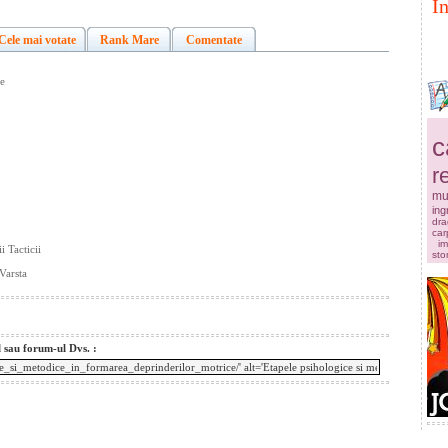
I
Cele mai votate
Rank Mare
Comentate
ce
c
r
mu
ingr
dra
car
im
i Tacticii
sto
Varsta
l sau forum-ul Dvs. :