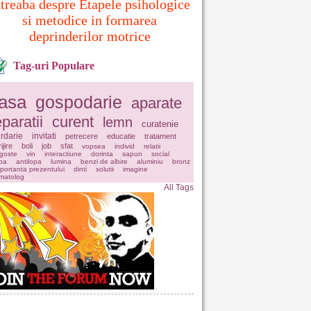
ntreaba despre Etapele psihologice
si metodice in formarea
deprinderilor motrice
Tag-uri Populare
asa
gospodarie
aparate
eparatii
curent
lemn
curatenie
rdarie
invitati
petrecere
educatie
tratament
ijire
boli
job
sfat
vopsea
individ
relatii
goste
vin
interactiune
dorinta
sapun
social
pa
antilopa
lumina
benzi de albire
aluminiu
bronz
portanta prezentului
dinti
solutii
imagine
matolog
All Tags