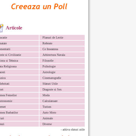
Articole
ucatie
Planuri de Lectie
natate
Referate
mentarii
Ce Inseamna
orie si Civilizatie
Arhitectura Navala
iinta si Tehnica
Filozofie
ata Religioasa
Psihologie
aceri
Astrologie
zica
Cinematografie
lebritati
Sfaturi Utile
ort
Dragoste si Sex
mea Femeilor
Moda
stronomie
Calculatoare
ternet
Turism
mea Barbatilor
Auto Moto
curi
Animale
euri
Diverse
- arhiva sfaturi utile