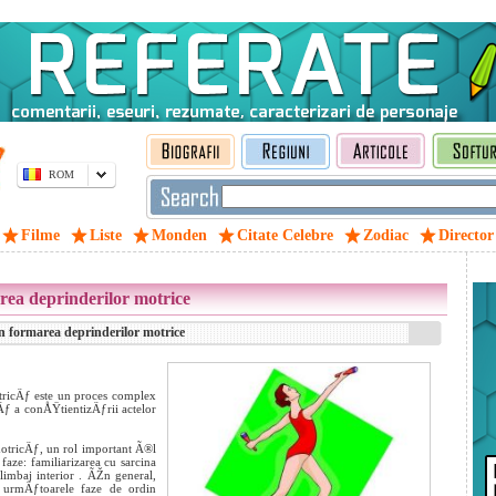
ROM
Filme
Liste
Monden
Citate Celebre
Zodiac
Director
area deprinderilor motrice
in formarea deprinderilor motrice
ricÄƒ este un proces complex
Äƒ a conÅŸtientizÄƒrii actelor
tricÄƒ, un rol important Ã®l
aze: familiarizarea cu sarcina
imbaj interior . ÃŽn general,
 urmÄƒtoarele faze de ordin