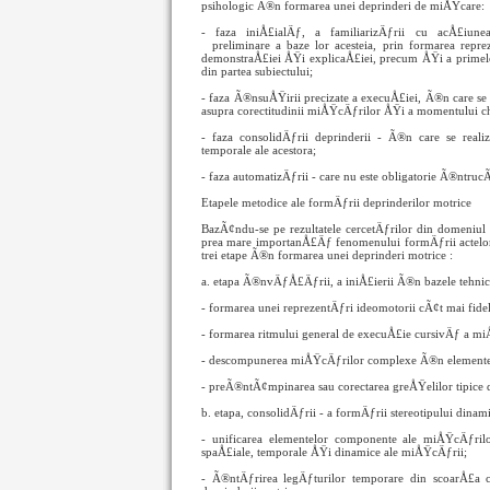
psihologic Ã®n formarea unei deprinderi de miÅŸcare:
- faza iniÅ£ialÄƒ, a familiarizÄƒrii cu acÅ£iun
preliminare a baze
lor acesteia, prin formarea repr
demonstraÅ£iei ÅŸi explicaÅ£iei, precum ÅŸi a prime
din partea subiectului;
- faza Ã®nsuÅŸirii precizate a execuÅ£iei, Ã®n care s
asupra corectitudinii miÅŸcÄƒrilor ÅŸi a momentului che
- faza consolidÄƒrii deprinderii - Ã®n care se reali
temporale ale acestora;
- faza automatizÄƒrii - care nu este obligatorie Ã®ntrucÃ
Etapele metodice ale formÄƒrii deprinderilor motrice
BazÃ¢ndu-se pe rezultatele cercetÄƒrilor din domeniul f
prea mare importanÅ£Äƒ fenomenului formÄƒrii actelor
trei etape Ã®n formarea unei deprinderi motrice :
a. etapa Ã®nvÄƒÅ£Äƒrii, a iniÅ£ierii Ã®n bazele tehnic
- formarea unei reprezentÄƒri ideomotorii cÃ¢t mai fidel
- formarea ritmului general de execuÅ£ie cursivÄƒ a mi
- descompunerea miÅŸcÄƒrilor complexe Ã®n elemente
- preÃ®ntÃ¢mpinarea sau corectarea greÅŸelilor tipice 
b. etapa, consolidÄƒrii - a formÄƒrii stereotipului dinam
- unificarea elementelor componente ale miÅŸcÄƒril
spaÅ£iale, temporale ÅŸi dinamice ale miÅŸcÄƒrii;
- Ã®ntÄƒrirea legÄƒturilor temporare din scoarÅ£a 