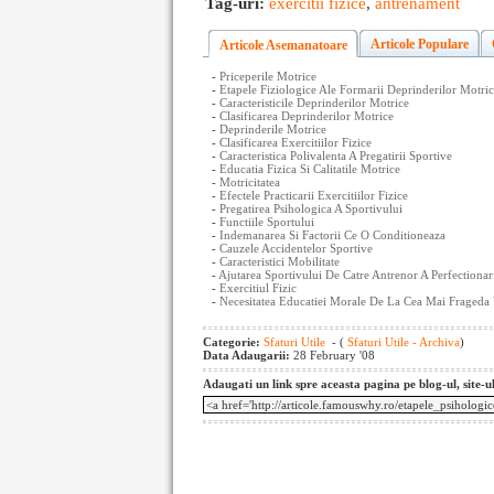
Tag-uri:
exercitii fizice
,
antrenament
Articole Populare
Articole Asemanatoare
-
Priceperile Motrice
-
Etapele Fiziologice Ale Formarii Deprinderilor Motri
-
Caracteristicile Deprinderilor Motrice
-
Clasificarea Deprinderilor Motrice
-
Deprinderile Motrice
-
Clasificarea Exercitiilor Fizice
-
Caracteristica Polivalenta A Pregatirii Sportive
-
Educatia Fizica Si Calitatile Motrice
-
Motricitatea
-
Efectele Practicarii Exercitiilor Fizice
-
Pregatirea Psihologica A Sportivului
-
Functiile Sportului
-
Indemanarea Si Factorii Ce O Conditioneaza
-
Cauzele Accidentelor Sportive
-
Caracteristici Mobilitate
-
Ajutarea Sportivului De Catre Antrenor A Perfectionari
-
Exercitiul Fizic
-
Necesitatea Educatiei Morale De La Cea Mai Frageda 
Categorie:
Sfaturi Utile
- (
Sfaturi Utile - Archiva
)
Data Adaugarii:
28 February '08
Adaugati un link spre aceasta pagina pe blog-ul, site-u