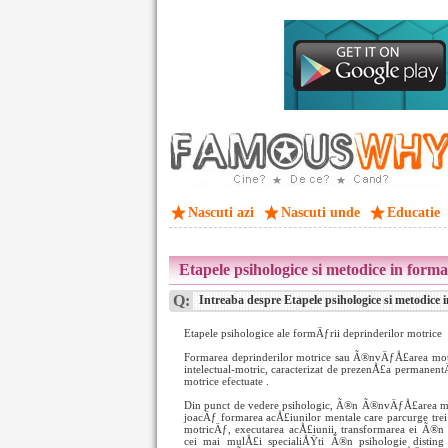
Nascuti azi
Nascuti unde
Educatie
Etapele psihologice si metodice in form
Q:
Intreaba despre Etapele psihologice si metodice 
Etapele psihologice ale formÄƒrii deprinderilor motrice
Formarea deprinderilor motrice sau Ã®nvÄƒÅ£area mot
intelectual-motric, caracterizat de prezenÅ£a permanent
motrice efectuate .
Din punct de vedere psihologic, Ã®n Ã®nvÄƒÅ£area mo
joacÄƒ formarea acÅ£iunilor mentale care parcurge trei f
motricÄƒ, executarea acÅ£iunii, transformarea ei Ã®n l
cei mai mulÅ£i specialiÅŸti Ã®n psihologie disting