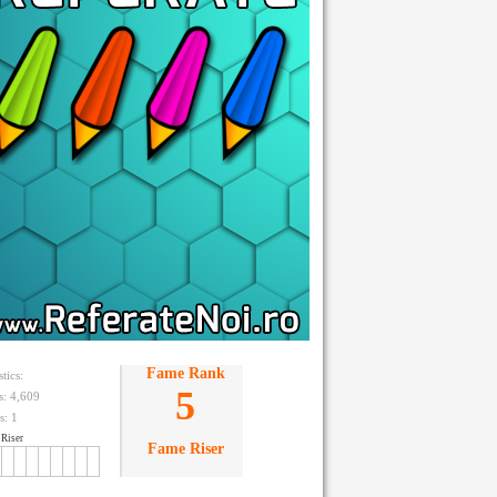
Fame Rank
stics:
5
ts: 4,609
s:
1
Riser
Fame Riser