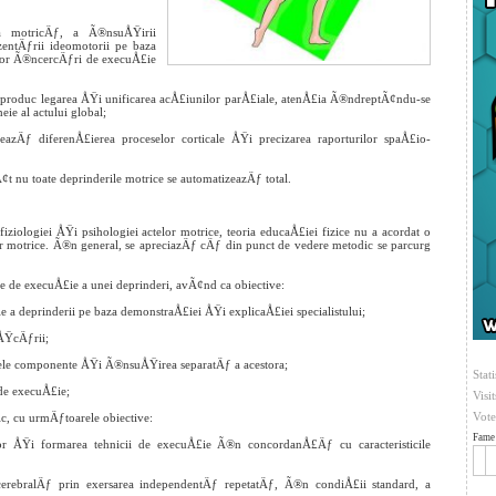
ea motricÄƒ, a Ã®nsuÅŸirii
ezentÄƒrii ideomotorii pe baza
lor Ã®ncercÄƒri de execuÅ£ie
e produc legarea ÅŸi unificarea acÅ£iunilor parÅ£iale, atenÅ£ia Ã®ndreptÃ¢ndu-se
ie al actului global;
zeazÄƒ diferenÅ£ierea proceselor corticale ÅŸi precizarea raporturilor spaÅ£io-
¢t nu toate deprinderile motrice se automatizeazÄƒ total.
iziologiei ÅŸi psihologiei actelor motrice, teoria educaÅ£iei fizice nu a acordat o
 motrice. Ã®n general, se apreciazÄƒ cÄƒ din punct de vedere metodic se parcurg
e de execuÅ£ie a unei deprinderi, avÃ¢nd ca obiective:
e a deprinderii pe baza demonstraÅ£iei ÅŸi explicaÅ£iei specialistului;
ÅŸcÄƒrii;
le componente ÅŸi Ã®nsuÅŸirea separatÄƒ a acestora;
Stati
de execuÅ£ie;
Visi
Vote
ic, cu urmÄƒtoarele obiective:
Fame 
or ÅŸi formarea tehnicii de execuÅ£ie Ã®n concordanÅ£Äƒ cu caracteristicile
cerebralÄƒ prin exersarea independentÄƒ repetatÄƒ, Ã®n condiÅ£ii standard, a