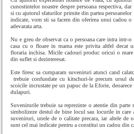
cunostintelor noastre despre persoana respectiva, dar
si cu ajutorul sfaturilor primite din partea persoanelor
indicate, vom sti sa facem din oferirea unui cadou o
adevarata arta.
Nu e greu de observat ca o persoana care intra intr-o
casa cu o floare in mama este privita altfel decat 
floraria inchisa. Micile cadouri produc oricui o mare 
din suflet si dezinteresat.
Este firesc sa cumparam suveniruri atunci cand calato
trebuie confundate cu kitschuri-le precum
ursul d
scoicile incrustate pe un papuc de la Eforie, deoarece 
dulapuri.
Suvenirurile trebuie sa reprezinte o atentie din parte 
simbolizeze destul de bine locul sau locurile in care a
suveniruri, unele de o calitate precara, iar altele de 
sunt cel mai indicate pentru a constitui un cadou din ca