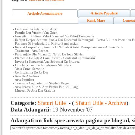
Articole Populare
Articole Asemanatoare
Rank Mare
Coment
-
Ce Inseamna Arta Pentru Arta
-
Familia Lui Vincent Van Gogh
-
Inovatia In Cultura Valori Standard Vs Valori Emergente
-
Referat Despre Sentinta Finala Din Discursul Demiurgului Partea A Iii-a A Poemului 
-
Pasiunea Si Studentia Lui Krikor Zambaccian
-
Referat Despre Sculptura Ca O Noutate A Artei Mesopotamiene - A Treia Parte
-
Testament - Arta Poetica
-
Persoanjele Din Moara Cu Noroc De Ioan Slavici
-
Elemente De Arta A Comunicarii - Contextul Comunicarii
-
Invata Sa Stapanesti Arta Seductiei Cu Privirea
-
O Echipa Trebuie Intotdeauna Stimulata
-
Viata Crinei Semciuc
-
Ce Inseamna Do Ut Des
-
Arta De A Refuza
-
Arta Populara
-
Traznaile Copilariei Lui Stephan Pelger
-
Arta Pentru Elite Si Arta Pentru Publicul Larg
-
Muzeul De Arta Din Craiova
Categorie:
Sfaturi Utile
- (
Sfaturi Utile - Archiva
)
Data Adaugarii:
19 November '07
Adaugati un link spre aceasta pagina pe blog-ul, si