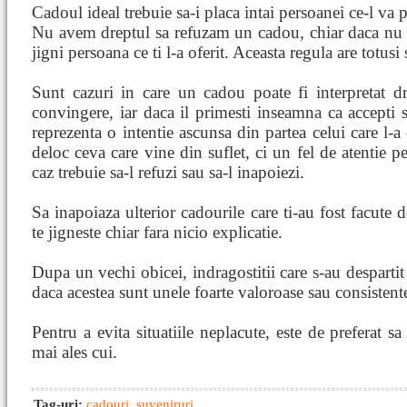
Cadoul ideal trebuie sa-i placa intai persoanei ce-l va 
Nu avem dreptul sa refuzam un cadou, chiar daca nu 
jigni persoana ce ti l-a oferit. Aceasta regula are totusi 
Sunt cazuri in care un cadou poate fi interpretat d
convingere, iar daca il primesti inseamna ca accepti sa
reprezenta o intentie ascunsa din partea celui care l-
deloc ceva care vine din suflet, ci un fel de atentie pe
caz trebuie sa-l refuzi sau sa-l inapoiezi.
Sa inapoiaza ulterior cadourile care ti-au fost facute 
te jigneste chiar fara nicio explicatie.
Dupa un vechi obicei, indragostitii care s-au despartit
daca acestea sunt unele foarte valoroase sau consistente
Pentru a evita situatiile neplacute, este de preferat 
mai ales cui.
Tag-uri:
cadouri
,
suveniruri