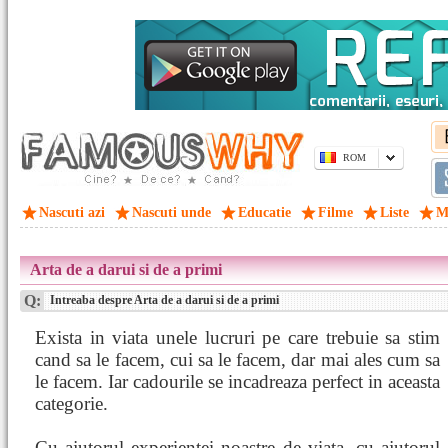
ROM
Nascuti azi
Nascuti unde
Educatie
Filme
Liste
M
Arta de a darui si de a primi
Q:
Intreaba despre Arta de a darui si de a primi
Exista in viata unele lucruri pe care trebuie sa stim
cand sa le facem, cui sa le facem, dar mai ales cum sa
le facem. Iar cadourile se incadreaza perfect in aceasta
categorie.
Cu ajutorul experientei noastre de viata, cu ajutorul