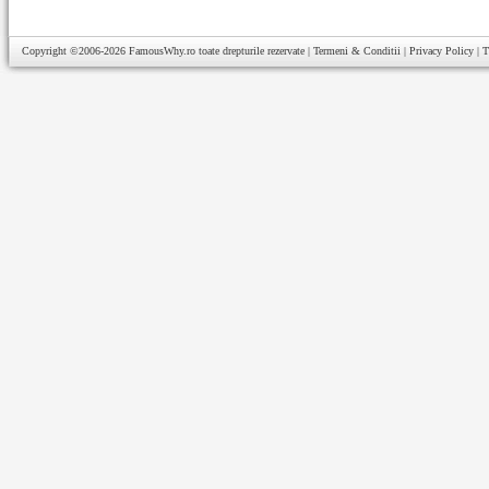
Copyright ©2006-2026
FamousWhy.ro
toate drepturile rezervate |
Termeni & Conditii
|
Privacy Policy
|
T