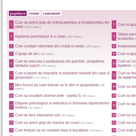
populare
votate
comentate
Cum sa avem grija de imbracamintea si incaltamintea din
Cum scapa
1
2
piele
( 1547 views )
Sfaturi pen
Ingrijirea parchetului si a casei
3
4
( 312 views )
tesaturilor
Cum curatam obiectele din cristal si metal
Inlaturarea
5
6
( 193 views )
Cupaje de vin
Cum scapam
7
8
( 145 views )
Cum se executa o pardoseala din parchet - pregatirea
Cum se croi
9
10
stratului suport
tapiterie
( 134 views )
( 1
Cum scapam de insectele si sobolanii nedoriti din case si
Cum se fixe
11
12
gospodarii
de tapiteri
( 111 views )
Mici trucuri pe care trebuie sa le stim in gospodarie
( 99
Cum sa ave
13
14
views )
Cum sa scoatem diverse pete - partea 5
Cum sa dev
15
16
( 96 views )
Etapele psihologice si metodice in formarea deprinderilor
Cum se aju
17
18
motrice
)
( 82 views )
Cum se face etansarea usii
Cum sa sco
19
20
( 62 views )
Cum sa avem grija de masina de cusut
Cum sa sco
21
22
( 61 views )
Cum trebuie sa ne curatam baia si bucataria
Cum este a
23
24
( 54 views )