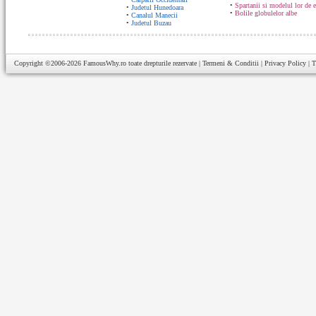
•
Spartanii si modelul lor de 
•
Judetul Hunedoara
•
Bolile globulelor albe
•
Canalul Manecii
•
Judetul Buzau
Copyright ©2006-2026
FamousWhy.ro
toate drepturile rezervate |
Termeni & Conditii
|
Privacy Policy
|
T