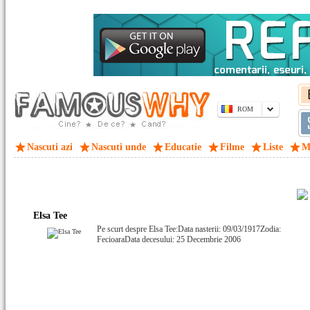
ROM
Nascuti azi
Nascuti unde
Educatie
Filme
Liste
M
Elsa Tee
Pe scurt despre Elsa Tee:Data nasterii: 09/03/1917Zodia:
FecioaraData decesului: 25 Decembrie 2006