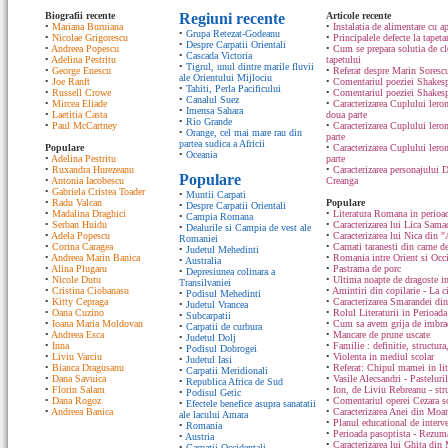
Biografii recente
Regiuni recente
Articole recente
•
Mariana Buruiana
•
Instalatia de alimentare cu ap
•
Grupa Retezat-Godeanu
•
Nicolae Grigorescu
•
Principalele defecte la tapeta
•
Despre Carpatii Orientali
•
Andreea Popescu
•
Cum se prepara solutia de cle
•
Cascada Victoria
•
Adelina Pestritu
tapetului
•
Tigrul, unul dintre marile fluvii
•
George Enescu
•
Referat despre Marin Sorescu
ale Orientului Mijlociu
•
Joe Ranft
•
Comentariul poeziei Shakespe
•
Tahiti, Perla Pacificului
•
Russell Crowe
•
Comentariul poeziei Shakesp
•
Canalul Suez
•
Mircea Eliade
•
Caracterizarea Cuplului lero
•
Imensa Sahara
•
Laetitia Casta
doua parte
•
Rio Grande
•
Paul McCartney
•
Caracterizarea Cuplului lero
•
Orange, cel mai mare rau din
parte
partea sudica a Africii
Populare
•
Caracterizarea Cuplului ler
•
Oceania
•
Adelina Pestritu
parte
•
Ruxandra Hurezeanu
•
Caracterizarea personajului D
Populare
•
Antonia Iacobescu
Creanga
•
Gabriela Cristea Toader
•
Muntii Carpati
•
Radu Valcan
Populare
•
Despre Carpatii Orientali
•
Madalina Draghici
•
Literatura Romana in perioad
•
Campia Romana
•
Serban Huidu
•
Caracterizarea lui Lica Sam
•
Dealurile si Campia de vest ale
•
Adela Popescu
•
Caracterizarea lui Nica din "
Romaniei
•
Corina Caragea
•
Carnati taranesti din carne de
•
Judetul Mehedinti
•
Andreea Marin Banica
•
Romania intre Orient si Occ
•
Australia
•
Alina Plugaru
•
Pastrama de porc
•
Depresiunea colinara a
•
Nicole Dutu
•
Ultima noapte de dragoste in
Transilvaniei
•
Cristina Ciobanasu
•
Amintiri din copilarie - La c
•
Podisul Mehedinti
•
Kitty Cepraga
•
Caracterizarea Smarandei din
•
Judetul Vrancea
•
Oana Cuzino
•
Rolul Literaturii in Perioada
•
Subcarpatii
•
Ioana Maria Moldovan
•
Cum sa avem grija de imbrac
•
Carpatii de curbura
•
Andreea Esca
•
Mancare de prune uscate
•
Judetul Dolj
•
Inna
•
Familie : definitie, structura
•
Podisul Dobrogei
•
Liviu Varciu
•
Violenta in mediul scolar
•
Judetul Iasi
•
Bianca Dragusanu
•
Referat: Chipul mamei in lit
•
Carpatii Meridionali
•
Dana Savuica
•
Vasile Alecsandri - Pasteluri
•
Republica Africa de Sud
•
Florin Salam
•
Ion, de Liviu Rebreanu - str
•
Podisul Getic
•
Dana Rogoz
•
Comentariul operei Cezara s
•
Efectele benefice asupra sanatatii
•
Andreea Banica
•
Caracterizarea Anei din Moa
ale lacului Amara
•
Planul educational de interve
•
Romania
•
Perioada pasoptista - Rezum
•
Austria
•
Caracterizarea lui Ghita din
•
Carpatii Occidentali