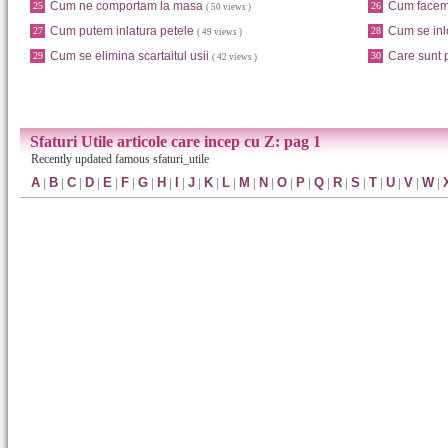
Cum ne comportam la masa
Cum facem
25
26
( 50 views )
Cum putem inlatura petele
Cum se inl
27
28
( 49 views )
Cum se elimina scartaitul usii
Care sunt p
29
30
( 42 views )
Sfaturi Utile articole care incep cu Z: pag 1
Recently updated famous sfaturi_utile
A
|
B
|
C
|
D
|
E
|
F
|
G
|
H
|
I
|
J
|
K
|
L
|
M
|
N
|
O
|
P
|
Q
|
R
|
S
|
T
|
U
|
V
|
W
|