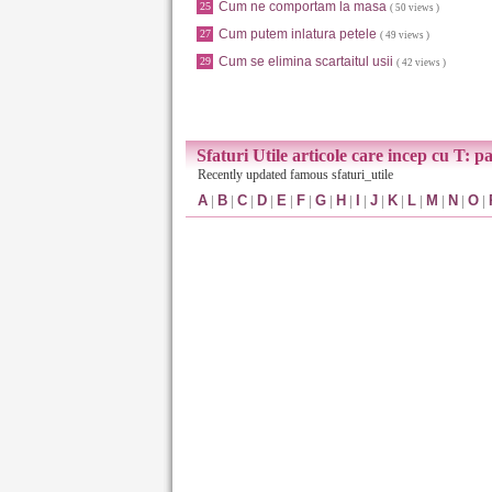
Cum ne comportam la masa
25
( 50 views )
Cum putem inlatura petele
27
( 49 views )
Cum se elimina scartaitul usii
29
( 42 views )
Sfaturi Utile articole care incep cu T: p
Recently updated famous sfaturi_utile
A
|
B
|
C
|
D
|
E
|
F
|
G
|
H
|
I
|
J
|
K
|
L
|
M
|
N
|
O
|