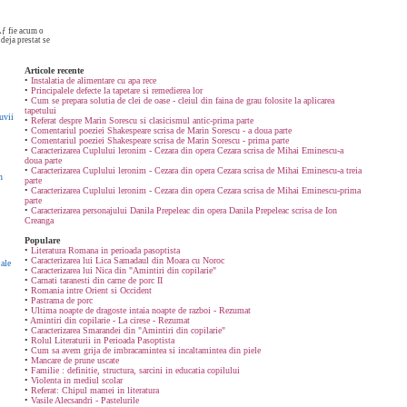
ƒ fie acum o
deja prestat se
Articole recente
•
Instalatia de alimentare cu apa rece
•
Principalele defecte la tapetare si remedierea lor
•
Cum se prepara solutia de clei de oase - cleiul din faina de grau folosite la aplicarea
tapetului
uvii
•
Referat despre Marin Sorescu si clasicismul antic-prima parte
•
Comentariul poeziei Shakespeare scrisa de Marin Sorescu - a doua parte
•
Comentariul poeziei Shakespeare scrisa de Marin Sorescu - prima parte
•
Caracterizarea Cuplului leronim - Cezara din opera Cezara scrisa de Mihai Eminescu-a
doua parte
•
Caracterizarea Cuplului leronim - Cezara din opera Cezara scrisa de Mihai Eminescu-a treia
n
parte
•
Caracterizarea Cuplului leronim - Cezara din opera Cezara scrisa de Mihai Eminescu-prima
parte
•
Caracterizarea personajului Danila Prepeleac din opera Danila Prepeleac scrisa de Ion
Creanga
Populare
•
Literatura Romana in perioada pasoptista
•
Caracterizarea lui Lica Samadaul din Moara cu Noroc
ale
•
Caracterizarea lui Nica din "Amintiri din copilarie"
•
Carnati taranesti din carne de porc II
•
Romania intre Orient si Occident
•
Pastrama de porc
•
Ultima noapte de dragoste intaia noapte de razboi - Rezumat
•
Amintiri din copilarie - La cirese - Rezumat
•
Caracterizarea Smarandei din "Amintiri din copilarie"
•
Rolul Literaturii in Perioada Pasoptista
•
Cum sa avem grija de imbracamintea si incaltamintea din piele
•
Mancare de prune uscate
•
Familie : definitie, structura, sarcini in educatia copilului
•
Violenta in mediul scolar
•
Referat: Chipul mamei in literatura
•
Vasile Alecsandri - Pastelurile