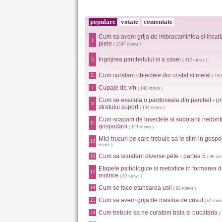
populare
votate
comentate
Cum sa avem grija de imbracamintea si incalt
1
piele
( 1547 views )
Ingrijirea parchetului si a casei
3
( 312 views )
Cum curatam obiectele din cristal si metal
5
( 193
Cupaje de vin
7
( 145 views )
Cum se executa o pardoseala din parchet - pr
9
stratului suport
( 134 views )
Cum scapam de insectele si sobolanii nedoriti
11
gospodarii
( 111 views )
Mici trucuri pe care trebuie sa le stim in gosp
13
views )
Cum sa scoatem diverse pete - partea 5
15
( 96 vie
Etapele psihologice si metodice in formarea d
17
motrice
( 82 views )
Cum se face etansarea usii
19
( 62 views )
Cum sa avem grija de masina de cusut
21
( 61 view
Cum trebuie sa ne curatam baia si bucataria
23
(