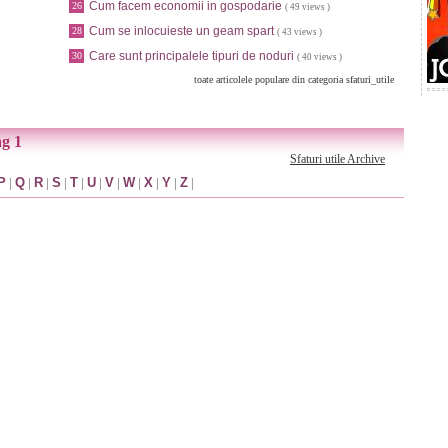
Cum facem economii in gospodarie
26
( 49 views )
Cum se inlocuieste un geam spart
28
( 43 views )
Care sunt principalele tipuri de noduri
30
( 40 views )
toate articolele populare din categoria sfaturi_utile
ag 1
Sfaturi utile Archive
P
|
Q
|
R
|
S
|
T
|
U
|
V
|
W
|
X
|
Y
|
Z
|