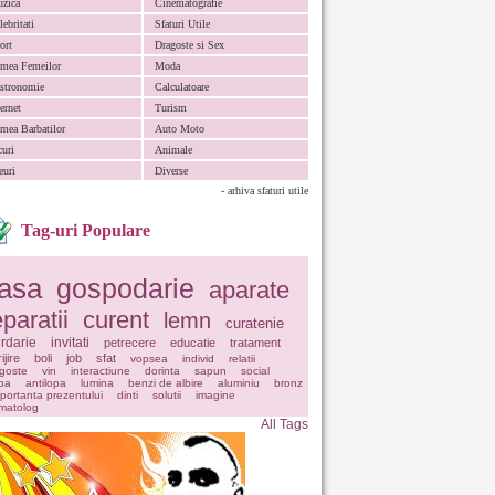
zica
Cinematografie
lebritati
Sfaturi Utile
ort
Dragoste si Sex
mea Femeilor
Moda
stronomie
Calculatoare
ternet
Turism
mea Barbatilor
Auto Moto
curi
Animale
euri
Diverse
- arhiva sfaturi utile
Tag-uri Populare
asa
gospodarie
aparate
eparatii
curent
lemn
curatenie
rdarie
invitati
petrecere
educatie
tratament
ijire
boli
job
sfat
vopsea
individ
relatii
goste
vin
interactiune
dorinta
sapun
social
pa
antilopa
lumina
benzi de albire
aluminiu
bronz
portanta prezentului
dinti
solutii
imagine
matolog
All Tags