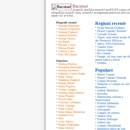
Bacsisul
AceastÄƒ atenÅ£ie numitÄƒ bacÅŸiÅŸ a ajuns sÄ
obligaÅ£ie socialÄƒ chiar. AceastÄƒ recompensare pentru un serviciu 
spune cÄƒ ar fi fost...
Biografii recente
Regiuni recente
•
Mariana Buruiana
•
Grupa Retezat-Godeanu
•
Nicolae Grigorescu
•
Despre Carpatii Orientali
•
Andreea Popescu
•
Cascada Victoria
•
Adelina Pestritu
•
Tigrul, unul dintre marile fl
•
George Enescu
ale Orientului Mijlociu
•
Joe Ranft
•
Tahiti, Perla Pacificului
•
Russell Crowe
•
Canalul Suez
•
Mircea Eliade
•
Imensa Sahara
•
Laetitia Casta
•
Rio Grande
•
Paul McCartney
•
Orange, cel mai mare rau di
partea sudica a Africii
Populare
•
Oceania
•
Adelina Pestritu
•
Ruxandra Hurezeanu
Populare
•
Antonia Iacobescu
•
Gabriela Cristea Toader
•
Muntii Carpati
•
Radu Valcan
•
Despre Carpatii Orientali
•
Madalina Draghici
•
Campia Romana
•
Serban Huidu
•
Dealurile si Campia de vest 
•
Adela Popescu
Romaniei
•
Corina Caragea
•
Judetul Mehedinti
•
Andreea Marin Banica
•
Australia
•
Alina Plugaru
•
Depresiunea colinara a
•
Nicole Dutu
Transilvaniei
•
Cristina Ciobanasu
•
Podisul Mehedinti
•
Kitty Cepraga
•
Judetul Vrancea
•
Oana Cuzino
•
Subcarpatii
•
Ioana Maria Moldovan
•
Carpatii de curbura
•
Andreea Esca
•
Judetul Dolj
•
Inna
•
Podisul Dobrogei
•
Liviu Varciu
•
Judetul Iasi
•
Bianca Dragusanu
•
Carpatii Meridionali
•
Dana Savuica
•
Republica Africa de Sud