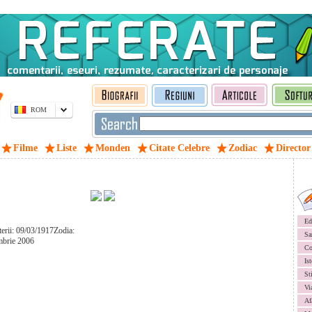
ROM
Filme
Liste
Monden
Citate Celebre
Zodiac
Director
Ed
terii: 09/03/1917Zodia:
Sa
mbrie 2006
Co
Ist
St
Vi
Af