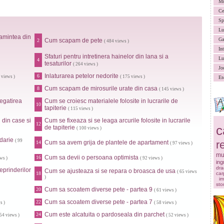
Mu
Ce
Sp
Lu
amintea din
Ga
Cum scapam de pete
2
( 484 views )
In
Sfaturi pentru intretinera hainelor din lana si a
Lu
4
tesaturilor
( 264 views )
Jo
Inlaturarea petelor nedorite
6
 views )
( 175 views )
Es
Cum scapam de mirosurile urate din casa
8
( 145 views )
egatirea
Cum se croiesc materialele folosite in lucrarile de
10
tapiterie
( 115 views )
 din case si
Cum se fixeaza si se leaga arcurile folosite in lucrarile
12
c
de tapiterie
( 100 views )
odarie
( 99
r
Cum sa avem grija de plantele de apartament
14
( 97 views )
mu
Cum sa devii o persoana optimista
16
ws )
( 92 views )
ingr
dra
eprinderilor
Cum se ajusteaza si se repara o broasca de usa
( 65 views
18
car
)
im
sto
Cum sa scoatem diverse pete - partea 9
20
( 61 views )
Cum sa scoatem diverse pete - partea 7
22
s )
( 58 views )
Cum este alcatuita o pardoseala din parchet
24
 54 views )
( 52 views )