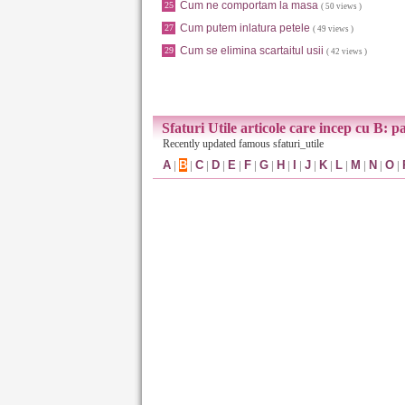
Cum ne comportam la masa
25
( 50 views )
Cum putem inlatura petele
27
( 49 views )
Cum se elimina scartaitul usii
29
( 42 views )
Sfaturi Utile articole care incep cu B: p
Recently updated famous sfaturi_utile
A
|
B
|
C
|
D
|
E
|
F
|
G
|
H
|
I
|
J
|
K
|
L
|
M
|
N
|
O
|