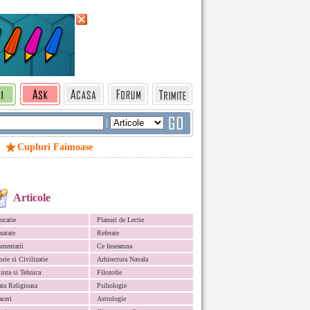
|
Cupluri Faimoase
Articole
ucatie
Planuri de Lectie
natate
Referate
mentarii
Ce Inseamna
orie si Civilizatie
Arhitectura Navala
iinta si Tehnica
Filozofie
ata Religioasa
Psihologie
aceri
Astrologie