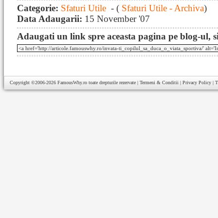
Categorie:
Sfaturi Utile
- (
Sfaturi Utile - Archiva
)
Data Adaugarii:
15 November '07
Adaugati un link spre aceasta pagina pe blog-ul, si
Copyright ©2006-2026
FamousWhy.ro
toate drepturile rezervate |
Termeni & Conditii
|
Privacy Policy
|
T