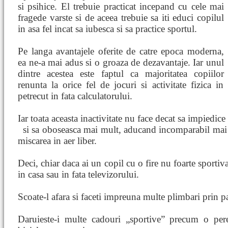
si psihice. El trebuie practicat incepand cu cele mai
fragede varste si de aceea trebuie sa iti educi copilul
in asa fel incat sa iubesca si sa practice sportul.
Pe langa avantajele oferite de catre epoca moderna,
ea ne-a mai adus si o groaza de dezavantaje. Iar unul
dintre acestea este faptul ca majoritatea copiilor
renunta la orice fel de jocuri si activitate fizica in
petrecut in fata calculatorului.
Iar toata aceasta inactivitate nu face decat sa impiedic
si sa oboseasca mai mult, aducand incomparabil mai 
miscarea in aer liber.
Deci, chiar daca ai un copil cu o fire nu foarte sportiva
in casa sau in fata televizorului.
Scoate-l afara si faceti impreuna multe plimbari prin p
Daruieste-i multe cadouri „sportive” precum o per