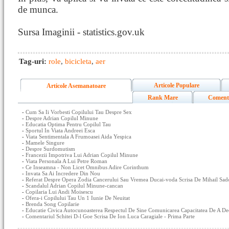
de munca.
Sursa Imaginii - statistics.gov.uk
Tag-uri:
role
,
bicicleta
,
aer
Articole Populare
Articole Asemanatoare
Rank Mare
Coment
-
Cum Sa Ii Vorbesti Copilului Tau Despre Sex
-
Despre Adrian Copilul Minune
-
Educatia Optima Pentru Copilul Tau
-
Sportul In Viata Andreei Esca
-
Viata Sentimentala A Frumoasei Aida Yespica
-
Mamele Singure
-
Despre Surdomutism
-
Francezii Impotriva Lui Adrian Copilul Minune
-
Viata Personala A Lui Petre Roman
-
Ce Inseamna - Non Licet Omnibus Adire Corinthum
-
Invata Sa Ai Incredere Din Nou
-
Referat Despre Opera Zodia Cancerului Sau Vremea Ducai-voda Scrisa De Mihail Sado
-
Scandalul Adrian Copilul Minune-cancan
-
Copilaria Lui Andi Moisescu
-
Ofera-i Copilului Tau Un 1 Iunie De Neuitat
-
Brenda Song Copilarie
-
Educatie Civica Autocunoasterea Respectul De Sine Comunicarea Capacitatea De A De
-
Comentariul Schitei D-l Goe Scrisa De Ion Luca Caragiale - Prima Parte