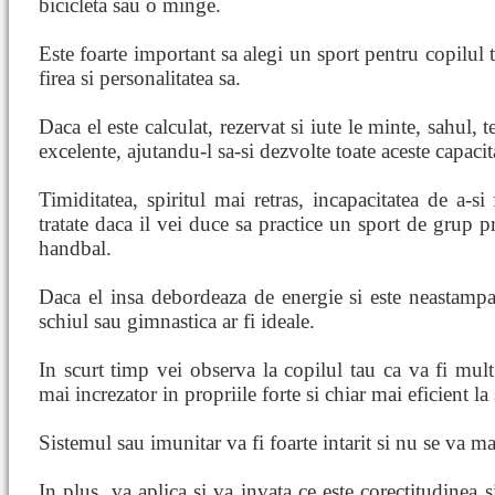
bicicleta sau o minge.
Este foarte important sa alegi un sport pentru copilul 
firea si personalitatea sa.
Daca el este calculat, rezervat si iute le minte, sahul,
excelente, ajutandu-l sa-si dezvolte toate aceste capacita
Timiditatea, spiritul mai retras, incapacitatea de a-si
tratate daca il vei duce sa practice un sport de grup p
handbal.
Daca el insa debordeaza de energie si este neastampara
schiul sau gimnastica ar fi ideale.
In scurt timp vei observa la copilul tau ca va fi mult 
mai increzator in propriile forte si chiar mai eficient la
Sistemul sau imunitar va fi foarte intarit si nu se va m
In plus, va aplica si va invata ce este corectitudinea si 