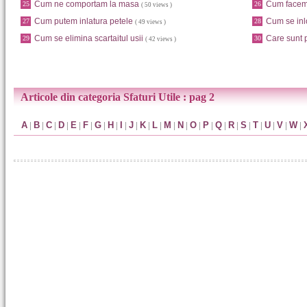
Cum ne comportam la masa
Cum facem
25
26
( 50 views )
Cum putem inlatura petele
Cum se inl
27
28
( 49 views )
Cum se elimina scartaitul usii
Care sunt p
29
30
( 42 views )
Articole din categoria Sfaturi Utile : pag 2
A
|
B
|
C
|
D
|
E
|
F
|
G
|
H
|
I
|
J
|
K
|
L
|
M
|
N
|
O
|
P
|
Q
|
R
|
S
|
T
|
U
|
V
|
W
|