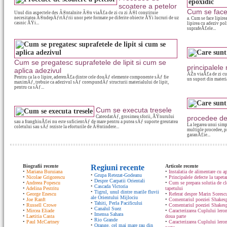
scoatere a petelor
Cum se face l
Unul din aspectele des Ã®ntalnite Ã®n viaÅ£a de zi cu zi Ã®l constituie
necesitatea Ã®ndepÄƒrtÄƒrii unor pete formate pe diferite obiecte ÅŸi lucruri de uz
a. Cum se face lipir
casnic ÅŸi...
lipirea cu adeziv p
suprafeÅ£ele...
Cum se pregatesc suprafetele de lipit si cum se
principalele 
aplica adezivul
ÃŽn viaÅ£a de zi cu
Pentru ca la o lipire, aderenÅ£a dintre cele douÄƒ elemente componente sÄƒ fie
un suport din materia
maximÄƒ, trebuie ca adezivul sÄƒ corespundÄƒ structurii materialului de lipit,
pentru ca sÄƒ...
Cum se executa tresele
CateodatÄƒ, grosimea sforii, ÅŸnurului
procedee de 
sau a franghiuÅ£ei nu este suficientÄƒ de mare pentru a putea sÄƒ suporte greutatea
La legarea unui simp
coletului sau sÄƒ reziste la eforturile de Ã®ntindere...
multiple procedee, pr
garanÅ£ie...
Biografii recente
Regiuni recente
Articole recente
•
Mariana Buruiana
•
Instalatia de alimentare cu ap
•
Grupa Retezat-Godeanu
•
Nicolae Grigorescu
•
Principalele defecte la tapeta
•
Despre Carpatii Orientali
•
Andreea Popescu
•
Cum se prepara solutia de cle
•
Cascada Victoria
•
Adelina Pestritu
tapetului
•
Tigrul, unul dintre marile fluvii
•
George Enescu
•
Referat despre Marin Sorescu
ale Orientului Mijlociu
•
Joe Ranft
•
Comentariul poeziei Shakespe
•
Tahiti, Perla Pacificului
•
Russell Crowe
•
Comentariul poeziei Shakesp
•
Canalul Suez
•
Mircea Eliade
•
Caracterizarea Cuplului lero
•
Imensa Sahara
•
Laetitia Casta
doua parte
•
Rio Grande
•
Paul McCartney
•
Caracterizarea Cuplului lero
•
Orange, cel mai mare rau din