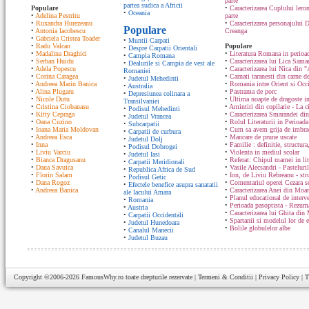
parte
partea sudica a Africii
Populare
•
Caracterizarea Cuplului ler
•
Oceania
•
Adelina Pestritu
parte
•
Ruxandra Hurezeanu
•
Caracterizarea personajului D
Populare
•
Antonia Iacobescu
Creanga
•
Gabriela Cristea Toader
•
Muntii Carpati
•
Radu Valcan
Populare
•
Despre Carpatii Orientali
•
Madalina Draghici
•
Literatura Romana in perioad
•
Campia Romana
•
Serban Huidu
•
Caracterizarea lui Lica Sam
•
Dealurile si Campia de vest ale
•
Adela Popescu
•
Caracterizarea lui Nica din "
Romaniei
•
Corina Caragea
•
Carnati taranesti din carne de
•
Judetul Mehedinti
•
Andreea Marin Banica
•
Romania intre Orient si Occ
•
Australia
•
Alina Plugaru
•
Pastrama de porc
•
Depresiunea colinara a
•
Nicole Dutu
•
Ultima noapte de dragoste in
Transilvaniei
•
Cristina Ciobanasu
•
Amintiri din copilarie - La c
•
Podisul Mehedinti
•
Kitty Cepraga
•
Caracterizarea Smarandei din
•
Judetul Vrancea
•
Oana Cuzino
•
Rolul Literaturii in Perioada
•
Subcarpatii
•
Ioana Maria Moldovan
•
Cum sa avem grija de imbrac
•
Carpatii de curbura
•
Andreea Esca
•
Mancare de prune uscate
•
Judetul Dolj
•
Inna
•
Familie : definitie, structura
•
Podisul Dobrogei
•
Liviu Varciu
•
Violenta in mediul scolar
•
Judetul Iasi
•
Bianca Dragusanu
•
Referat: Chipul mamei in lit
•
Carpatii Meridionali
•
Dana Savuica
•
Vasile Alecsandri - Pasteluri
•
Republica Africa de Sud
•
Florin Salam
•
Ion, de Liviu Rebreanu - str
•
Podisul Getic
•
Dana Rogoz
•
Comentariul operei Cezara s
•
Efectele benefice asupra sanatatii
•
Andreea Banica
•
Caracterizarea Anei din Moa
ale lacului Amara
•
Planul educational de interve
•
Romania
•
Perioada pasoptista - Rezum
•
Austria
•
Caracterizarea lui Ghita din
•
Carpatii Occidentali
•
Spartanii si modelul lor de 
•
Judetul Hunedoara
•
Bolile globulelor albe
•
Canalul Manecii
•
Judetul Buzau
Copyright ©2006-2026
FamousWhy.ro
toate drepturile rezervate |
Termeni & Conditii
|
Privacy Policy
|
T