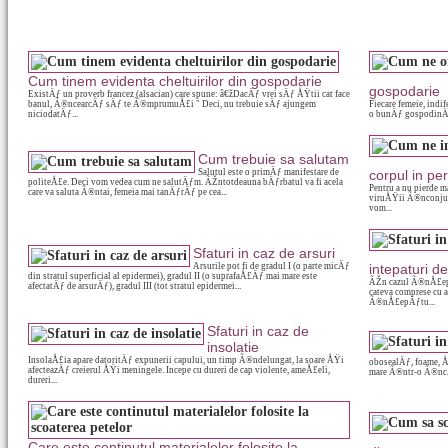
Cum tinem evidenta cheltuirilor din gospodarie
gospodarie
ExistÄƒ un proverb francez (alsacian) care spune: â€žDacÄƒ vrei sÄƒ ÅŸtii cat face
banul, Ã®ncearcÄƒ sÄƒ te Ã®mprumuÅ£i " Deci, nu trebuie sÄƒ ajungem
Fiecare femeie, indi
niciodatÄƒ...
o bunÄƒ gospodinÄƒ.
Cum trebuie sa salutam
Salutul este o primÄƒ manifestare de
corpul in per
politeÅ£e. Deci vom vedea cum ne salutÄƒm. ÃŽntotdeauna bÄƒrbatul va fi acela
Pentru a nu pierde m
care va saluta Ã®ntai, femeia mai tanÄƒrÄƒ pe cea...
viruÅŸii Ã®nconjur
vom...
Sfaturi in caz de arsuri
Arsurile pot fi de gradul I (o parte micÄƒ
intepaturi d
din stratul superficial al epidermei), gradul II (o suprafaÅ£Äƒ mai mare este
ÃŽn cazul Ã®nÅ£epÄƒ
afectatÄƒ de arsurÄƒ), gradul III (tot stratul epidermei...
cateva comprese cu 
Ã®nÅ£epÄƒtu...
Sfaturi in caz de
insolatie
InsolaÅ£ia apare datoritÄƒ expunerii capului, un timp Ã®ndelungat, la soare ÅŸi
obosealÄƒ, foame, ÅŸ
afecteazÄƒ creierul ÅŸi meningele. Incepe cu dureri de cap violente, ameÅ£eli,
mare Ã®ntr-o Ã®ncÄƒ
dureri...
Care este continutul materialelor folosite la