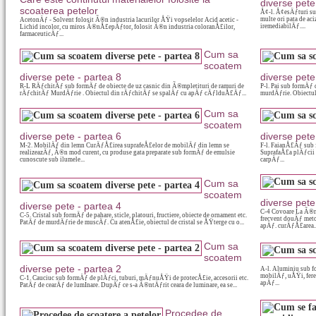
diverse pete
scoaterea petelor
Å¢-l. Å¢esÄƒturi su
multe ori pata de a
AcetonÄƒ - Solvent folosit Ã®n industria lacurilor ÅŸi vopselelor Acid acetic -
iremediabilÄƒ....
Lichid incolor, cu miros Ã®nÅ£epÄƒtor, folosit Ã®n industria coloranÅ£ilor,
farmaceuticÄƒ...
Cum sa
scoatem
diverse pete - partea 8
diverse pete
R-L RÄƒchitÄƒ sub formÄƒ de obiecte de uz casnic din Ã®mpletituri de ramuri de
P-l. Pai sub formÄƒ
rÄƒchitÄƒ MurdÄƒrie . Obiectul din rÄƒchitÄƒ se spalÄƒ cu apÄƒ cÄƒlduÅ£Äƒ...
murdÄƒrie. Obiectul
Cum sa
scoatem
diverse pete - partea 6
diverse pete
M-2. MobilÄƒ din lemn CurÄƒÅ£irea suprafeÅ£elor de mobilÄƒ din lemn se
F-l. FaianÅ£Äƒ sub 
realizeazÄƒ, Ã®n mod curent, cu produse gata preparate sub formÄƒ de emulsie
SuprafaÅ£a plÄƒcii 
cunoscute sub ilumele...
carpÄƒ...
Cum sa
scoatem
diverse pete
diverse pete - partea 4
C-4 Covoare La Ã®nd
C-5. Cristal sub formÄƒ de pahare, sticle, platouri, fructiere, obiecte de ornament etc.
frecvent douÄƒ met
PatÄƒ de murdÄƒrie de muscÄƒ. Cu atenÅ£ie, obiectul de cristal se ÅŸterge cu o...
apÄƒ. curÄƒÅ£area..
Cum sa
scoatem
diverse pete - partea 2
A-l. Aluminiu sub fo
mobilÄƒ, uÅŸi, fere
C-1. Cauciuc sub formÄƒ de plÄƒci, tuburi, mÄƒnuÅŸi de protecÅ£ie, accesorii etc.
apÄƒ...
PatÄƒ de cearÄƒ de lumInare. DupÄƒ ce s-a Ã®ntÄƒrit ceara de luminare, ea se...
Procedee de