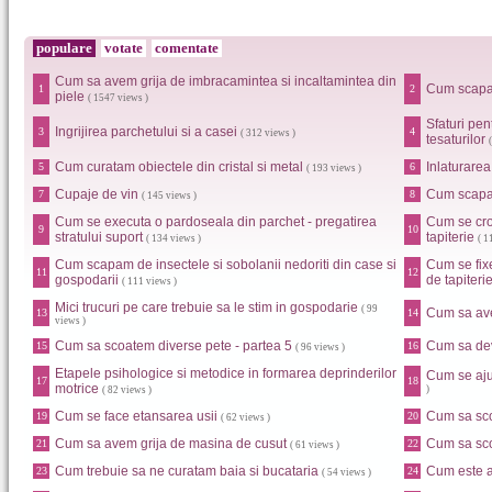
populare
votate
comentate
Cum sa avem grija de imbracamintea si incaltamintea din
Cum scapa
1
2
piele
( 1547 views )
Sfaturi pen
Ingrijirea parchetului si a casei
3
4
( 312 views )
tesaturilor
Cum curatam obiectele din cristal si metal
Inlaturarea
5
6
( 193 views )
Cupaje de vin
Cum scapam
7
8
( 145 views )
Cum se executa o pardoseala din parchet - pregatirea
Cum se croi
9
10
stratului suport
tapiterie
( 134 views )
( 1
Cum scapam de insectele si sobolanii nedoriti din case si
Cum se fixe
11
12
gospodarii
de tapiteri
( 111 views )
Mici trucuri pe care trebuie sa le stim in gospodarie
( 99
Cum sa ave
13
14
views )
Cum sa scoatem diverse pete - partea 5
Cum sa dev
15
16
( 96 views )
Etapele psihologice si metodice in formarea deprinderilor
Cum se aju
17
18
motrice
)
( 82 views )
Cum se face etansarea usii
Cum sa sco
19
20
( 62 views )
Cum sa avem grija de masina de cusut
Cum sa sco
21
22
( 61 views )
Cum trebuie sa ne curatam baia si bucataria
Cum este a
23
24
( 54 views )