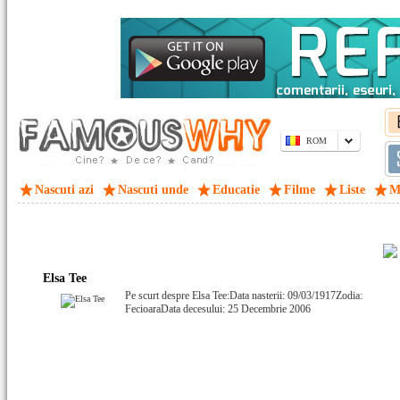
ROM
Nascuti azi
Nascuti unde
Educatie
Filme
Liste
M
Elsa Tee
Pe scurt despre Elsa Tee:Data nasterii: 09/03/1917Zodia:
FecioaraData decesului: 25 Decembrie 2006