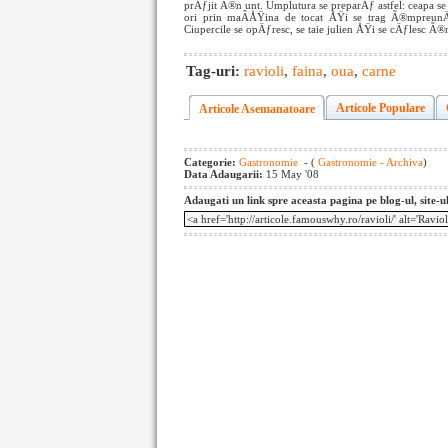
prÄƒjit Ã®n unt. Umplutura se preparÄƒ astfel: ceapa 
ori prin maÂ­ÅŸina de tocat ÅŸi se trag Ã®mpre
Ciupercile se opÄƒresc, se taie julien ÅŸi se cÄƒlesc 
Tag-uri:
ravioli
,
faina
,
oua
,
carne
Articole Populare
Articole Asemanatoare
Categorie:
Gastronomie
- (
Gastronomie - Archiva
)
Data Adaugarii:
15 May '08
Adaugati un link spre aceasta pagina pe blog-ul, site-u