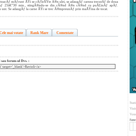
se toacÄƒ mÄƒrunt ÅŸi se cÄƒleÅŸte Ã®n ulei, se adaugÄƒ carnea trecutÄƒ de doua
unÄƒ 25â€”30 min., stingÃ®ndu-se din cÃ®nd Ã®n cÃ®nd cu puÅ£inÄƒ apÄƒ.
Ã®n unt. Se adaugÄƒ la carne ÅŸi se trec Ã®mpreunÄƒ prin maÅŸina de tocat.
Cele mai votate
Rank Mare
Comentate
l sau forum-ul Dvs. :
Stati
Visi
Vote
Fame 