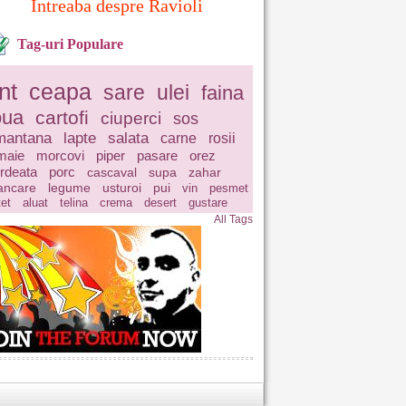
Intreaba despre Ravioli
Tag-uri Populare
nt
ceapa
sare
ulei
faina
oua
cartofi
ciuperci
sos
mantana
lapte
salata
carne
rosii
maie
morcovi
piper
pasare
orez
rdeata
porc
cascaval
supa
zahar
ncare
legume
usturoi
pui
vin
pesmet
tet
aluat
telina
crema
desert
gustare
All Tags