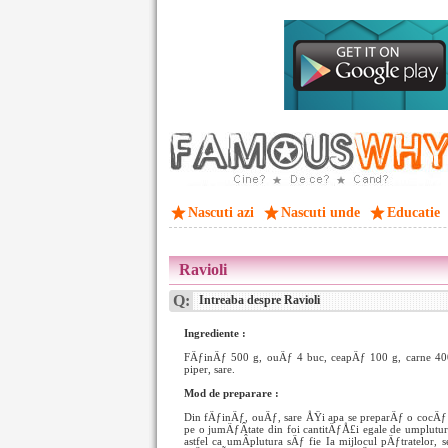
Nascuti azi
Nascuti unde
Educatie
Ravioli
Q:
Intreaba despre Ravioli
Ingrediente :
FÄƒinÄƒ 500 g, ouÄƒ 4 buc, ceapÄƒ 100 g, carne 400 
piper, sare.
Mod de preparare :
Din fÄƒinÄƒ, ouÄƒ, sare ÅŸi apa se preparÄƒ o cocÄƒ
pe o jumÄƒÂ­tate din foi cantitÄƒÅ£i egale de umpluturÄ
astfel ca umÂ­plutura sÄƒ fie Ia mijlocul pÄƒtratelor,