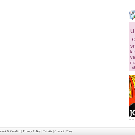
u
s
la
ve
ma
o
rmeni & Conditii
|
Privacy Policy
|
Trimite
|
Contact
|
Blog