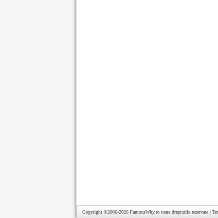
Copyright ©2006-2026
FamousWhy.ro
toate drepturile rezervate |
Te