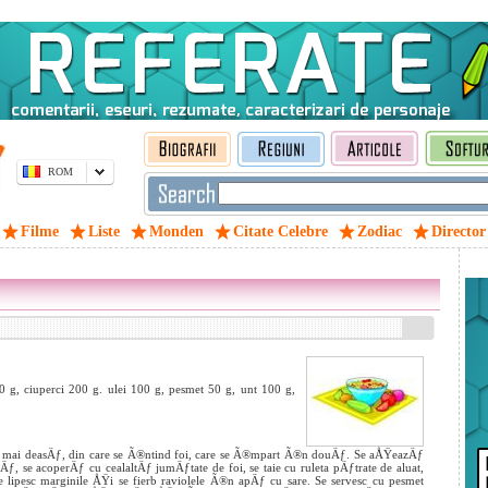
ROM
Filme
Liste
Monden
Citate Celebre
Zodiac
Director
g, ciuperci 200 g. ulei 100 g, pesmet 50 g, unt 100 g,
 mai deasÄƒ, din care se Ã®ntind foi, care se Ã®mpart Ã®n douÄƒ. Se aÅŸeazÄƒ
ƒ, se acoperÄƒ cu cealaltÄƒ jumÄƒtate de foi, se taie cu ruleta pÄƒtrate de aluat,
 se lipesc marginile ÅŸi se fierb raviolele Ã®n apÄƒ cu sare. Se servesc cu pesmet