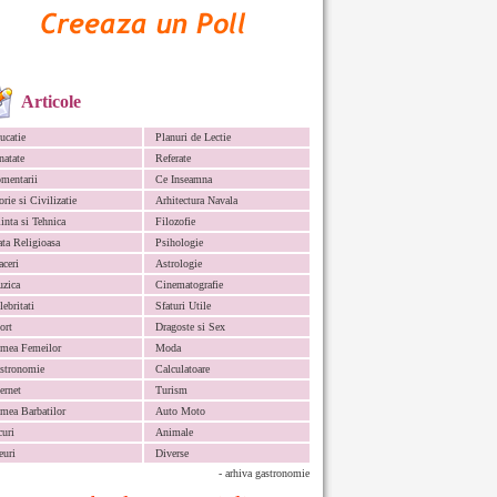
Articole
ucatie
Planuri de Lectie
natate
Referate
mentarii
Ce Inseamna
orie si Civilizatie
Arhitectura Navala
iinta si Tehnica
Filozofie
ata Religioasa
Psihologie
aceri
Astrologie
zica
Cinematografie
lebritati
Sfaturi Utile
ort
Dragoste si Sex
mea Femeilor
Moda
stronomie
Calculatoare
ternet
Turism
mea Barbatilor
Auto Moto
curi
Animale
euri
Diverse
- arhiva gastronomie