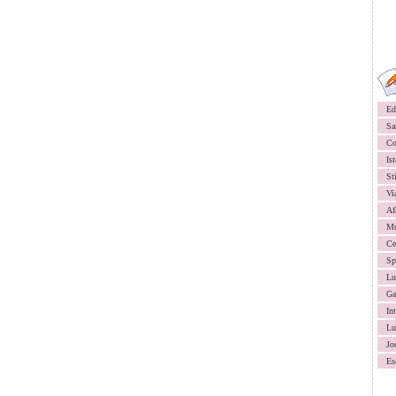
Ed
Sa
Co
Ist
St
Vi
Af
Mu
Ce
Sp
Lu
Ga
In
Lu
Jo
Es