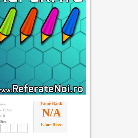
Fame Rank
stics:
N/A
ts: 1,095
s:
0
Riser
Fame Riser