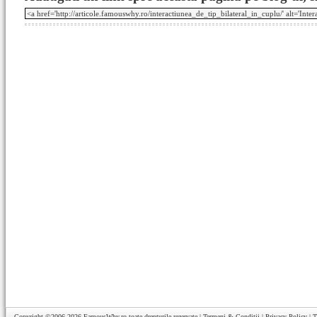
Copyright ©2006-2026
FamousWhy.ro
toate drepturile rezervate |
Termeni & Conditii
|
Privacy Policy
|
T