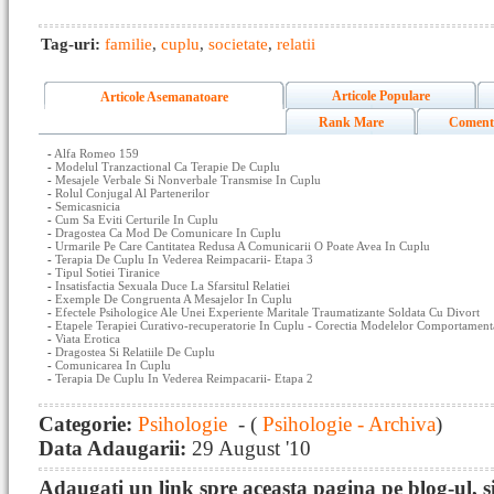
Tag-uri:
familie
,
cuplu
,
societate
,
relatii
Articole Populare
Articole Asemanatoare
Rank Mare
Coment
-
Alfa Romeo 159
-
Modelul Tranzactional Ca Terapie De Cuplu
-
Mesajele Verbale Si Nonverbale Transmise In Cuplu
-
Rolul Conjugal Al Partenerilor
-
Semicasnicia
-
Cum Sa Eviti Certurile In Cuplu
-
Dragostea Ca Mod De Comunicare In Cuplu
-
Urmarile Pe Care Cantitatea Redusa A Comunicarii O Poate Avea In Cuplu
-
Terapia De Cuplu In Vederea Reimpacarii- Etapa 3
-
Tipul Sotiei Tiranice
-
Insatisfactia Sexuala Duce La Sfarsitul Relatiei
-
Exemple De Congruenta A Mesajelor In Cuplu
-
Efectele Psihologice Ale Unei Experiente Maritale Traumatizante Soldata Cu Divort
-
Etapele Terapiei Curativo-recuperatorie In Cuplu - Corectia Modelelor Comportamenta
-
Viata Erotica
-
Dragostea Si Relatiile De Cuplu
-
Comunicarea In Cuplu
-
Terapia De Cuplu In Vederea Reimpacarii- Etapa 2
Categorie:
Psihologie
- (
Psihologie - Archiva
)
Data Adaugarii:
29 August '10
Adaugati un link spre aceasta pagina pe blog-ul, si