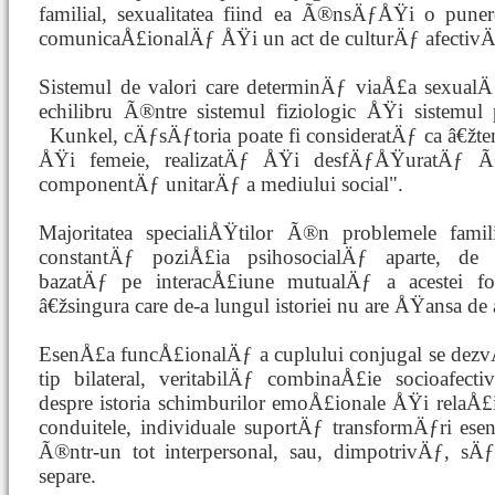
familial, sexualitatea fiind ea Ã®nsÄƒÅŸi o pune
comunicaÅ£ionalÄƒ ÅŸi un act de culturÄƒ afectivÄ
Sistemul de valori care determinÄƒ viaÅ£a sexualÄ
echilibru Ã®ntre sistemul fiziologic ÅŸi sistemul
Kunkel, cÄƒsÄƒtoria poate fi consideratÄƒ
ca â€žte
ÅŸi femeie, realizatÄƒ ÅŸi desfÄƒÅŸuratÄƒ Ã®n
componentÄƒ unitarÄƒ a mediului social".
Majoritatea specialiÅŸtilor Ã®n problemele fami
constantÄƒ poziÅ£ia psihosocialÄƒ aparte, de 
bazatÄƒ pe interacÅ£iune mutualÄƒ a acestei 
â€žsingura care de-a lungul istoriei nu are ÅŸansa d
EsenÅ£a funcÅ£ionalÄƒ a cuplului conjugal se dezv
tip bilateral, veritabilÄƒ combinaÅ£ie socioafe
despre istoria schimburilor emoÅ£ionale ÅŸi relaÅ£
conduitele, individuale suportÄƒ transformÄƒri ese
Ã®ntr-un tot interpersonal, sau, dimpotrivÄƒ, sÄ
separe.