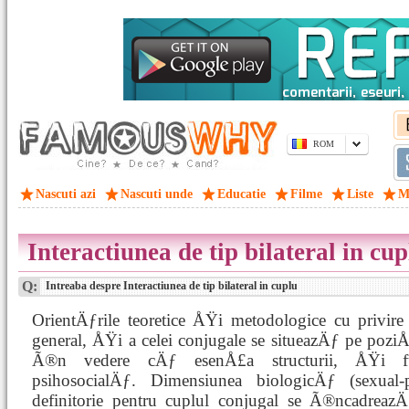
ROM
Nascuti azi
Nascuti unde
Educatie
Filme
Liste
M
Interactiunea de tip bilateral in cup
Q:
Intreaba despre Interactiunea de tip bilateral in cuplu
OrientÄƒrile teoretice ÅŸi metodologice cu privire
general, ÅŸi a celei conjugale se situeazÄƒ pe poziÅ£
Ã®n vedere cÄƒ esenÅ£a structurii, ÅŸi fun
psihosocialÄƒ. Dimensiunea biologicÄƒ (sexual
definitorie pentru cuplul conjugal se Ã®ncadreazÄ