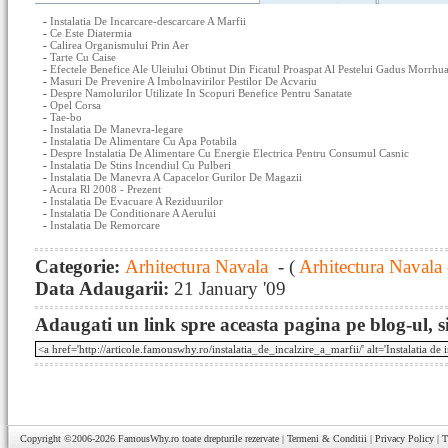
-
Instalatia De Incarcare-descarcare A Marfii
-
Ce Este Diatermia
-
Calirea Organismului Prin Aer
-
Tarte Cu Caise
-
Efectele Benefice Ale Uleiului Obtinut Din Ficatul Proaspat Al Pestelui Gadus Morrhu
-
Masuri De Prevenire A Imbolnavirilor Pestilor De Acvariu
-
Despre Namolurilor Utilizate In Scopuri Benefice Pentru Sanatate
-
Opel Corsa
-
Tae-bo
-
Instalatia De Manevra-legare
-
Instalatia De Alimentare Cu Apa Potabila
-
Despre Instalatia De Alimentare Cu Energie Electrica Pentru Consumul Casnic
-
Instalatia De Stins Incendiul Cu Pulberi
-
Instalatia De Manevra A Capacelor Gurilor De Magazii
-
Acura Rl 2008 - Prezent
-
Instalatia De Evacuare A Reziduurilor
-
Instalatia De Conditionare A Aerului
-
Instalatia De Remorcare
Categorie:
Arhitectura Navala
- (
Arhitectura Navala 
Data Adaugarii:
21 January '09
Adaugati un link spre aceasta pagina pe blog-ul, si
Copyright ©2006-2026
FamousWhy.ro
toate drepturile rezervate |
Termeni & Conditii
|
Privacy Policy
|
T