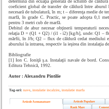
determină din ecuaţia generală de schimb de căldură
coeficient global de transfer de căldură între aburul
necesară de tubulatură, în m; t – diferenţa medie de tem
marfă, în grade C. Practic, se poate adopta 0,1 metri
pentru 3 metri cub de marfă.
Debitul de abur necesar obţinerii temperaturii neces
relaţia D = (Q1 + Q2) / (i1 - i2) [kg/h], unde: Q1 – fl
mărfii, în J/h; Q2 – flux de căldură cedat mediului ext
aburului la intrarea, respectiv la ieşirea din instalaţia de
Bibliografie
[1] Ion C. Ioniţă ş.a. Instalaţii navale de bord. Const
Editura Tehnică, 1992.
Autor : Alexandru Pintilie
Tag-uri:
nave
,
instalatie incalzire
,
instalatie marfa
Articole Populare
Articole Asemanatoare
Rank Mare
Coment