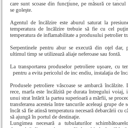
care sunt scoase din funcţiune, pe măsură ce tancul
se goleşte.
Agentul de încălzire este aburul saturat la presiu
temperatura de încălzire trebuie să fie cu cel pu
temperatura de inflamabilitate a produsului petrolier tr
Serpentinele pentru abur se execută din oţel dar, 
ultimul timp se utilizează aliaje neferoase sau fontă.
La transportarea produselor petroliere uşoare, cu te
pentru a evita pericolul de inc
endiu, instalaţia de în
Produsele petroliere vâscoase se ambarcă încălzite.
rece, marfa este încălzită pe durata întregului voiaj,
unui strat întărit la partea superioară a mărfii, se proc
transferarea acesteia între tancurile aceleaşi grupe de s
încât să fie atinsă temperatura necesară debarcării cu c
să ajungă în portul de destinaţie.
Lungimea necesară a tubulaturilor schimbătoarelo