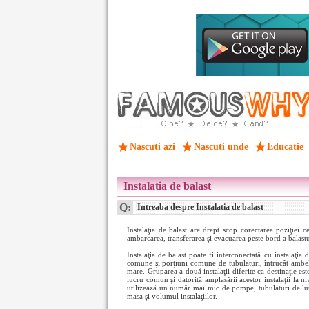
Nascuti azi
Nascuti unde
Educatie
Instalatia de balast
Q:
Intreaba despre Instalatia de balast
Instalaţia de balast are drept scop corectarea poziţiei 
ambarcarea, transferarea şi evacuarea peste bord a balastu
Instalaţia de balast poate fi interconectată cu instalaţi
comune şi porţiuni comune de tubulaturi, întrucât ambele
mare. Gruparea a două instalaţii diferite ca destinaţie est
lucru comun şi datorită amplasării acestor instalaţii la ni
utilizează un număr mai mic de pompe, tubulaturi de lu
masa şi volumul instalaţiilor.