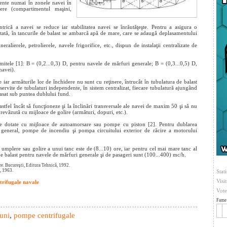
ndente numai în zonele navei în
iere (compartimentul maşini,
trică a navei se reduce iar stabilitatea navei se înrăutăţeşte. Pentru a asigura o
agitată, în tancurile de balast se ambarcă apă de mare, care se adaugă deplasamentului
alierele, petrolierele, navele frigorifice, etc., dispun de instalaţii centralizate de
imitele [1]: B = (0,2...0,3) D, pentru navele de mărfuri generale; B = (0,3...0,5) D,
navei).
e iar armăturile lor de închidere nu sunt cu reţinere, întrucât în tubulatura de balast
servite de tubulaturi independente, în sistem centralizat, fiecare tubulatură ajungând
asat sub puntea dublului fund.
 astfel încât să funcţioneze şi la înclinări transversale ale navei de maxim 50 şi să nu
prevăzută cu mijloace de golire (armături, dopuri, etc.).
gale dotate cu mijloace de autoamorsare sau pompe cu piston [2]. Pentru dublarea
 general, pompe de incendiu şi pompa circuitului exterior de răcire a motorului
e umplere sau golire a unui tanc este de (8...10) ore, iar pentru cel mai mare tanc al
 de balast pentru navele de mărfuri generale şi de pasageri sunt (100...400) mc/h.
are. Bucureşti, Editura Tehnică, 1992.
, 1963.
Stati
Visi
rifugale navale
Vote
Fame 
uni
,
pompe centrifugale