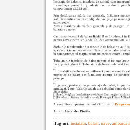
Instalaţia de balast şi instalaţia de santină sunt indepe
care apa poate fi p
oluată cu reziduuri petrol
compartiment căldări etc.).
Prin descărcarea mărfurilor generale, înălţimea metacen
stabilitate suficientă, în condiţii de navigaţie pe mare 
navei goale.
Navele maritime de mărfuri generale şi de pasageri, miner
balastare a navei.
Cantitatea necesară de balast lichid B se încadrează în l
pentru navele petrolier (unde, D - deplasamentul total al 
Sorburile tubulaturilor din tancurile de balast nu au filtr
apa circulă în ambele sensuri. Tancurile de balast sunt de
în compartimentul maşini printr-un coridor central, ampl
Tubulaturile instalaţiei de balast trebuie să fie amplasate
fie expuse îngheţării. Tubulatura de balast trebuie să fie 
În instalaţiile de balast se utilizează pompe centrifu
pompelor de balast pot fi utilizate pompe de serviciu
principal.
În general, pentru întreaga instalaţie de balast, timpul d
instalaţiei, 2 ore. Valorile uzuale ale debitului pompelor
Bibliografie:
[1] Ion C. Ioniţă ş.a. Instalaţii navale de bord. Construcţie şi exploat
[2] Petre Iancu. Sisteme hidraulice navale. Bucureşti, Editura Militară
Accesati link-ul pentru mai multe informatii :
Pompe cent
Autor : Alexandru Pintilie
Tag-uri:
instalatii
,
balast
,
nave
,
ambarcati