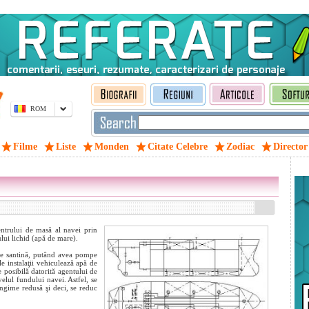
ROM
Filme
Liste
Monden
Citate Celebre
Zodiac
Director
centrului de masă al navei prin
lui lichid (apă de mare).
a de santină, putând avea pompe
 instalaţii vehiculează apă de
e posibilă datorită agentului de
velul fundului navei. Astfel, se
ngime redusă şi deci, se reduc