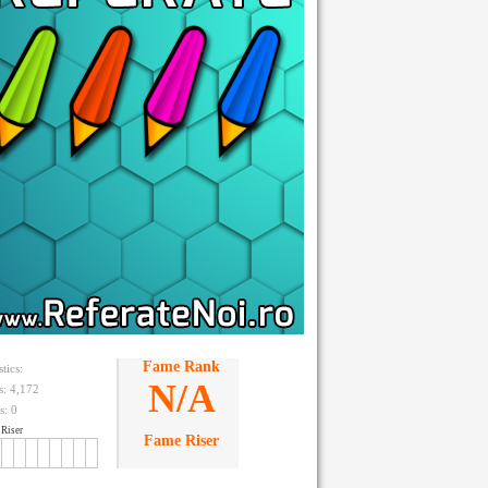
Fame Rank
stics:
N/A
ts: 4,172
s:
0
Riser
Fame Riser