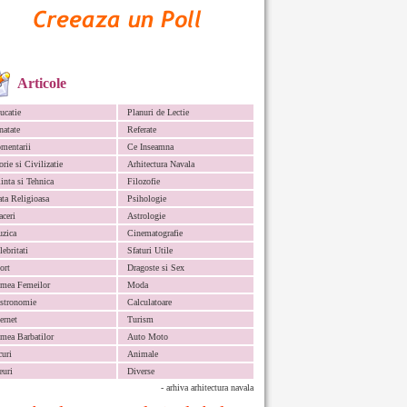
Articole
ucatie
Planuri de Lectie
natate
Referate
mentarii
Ce Inseamna
orie si Civilizatie
Arhitectura Navala
iinta si Tehnica
Filozofie
ata Religioasa
Psihologie
aceri
Astrologie
zica
Cinematografie
lebritati
Sfaturi Utile
ort
Dragoste si Sex
mea Femeilor
Moda
stronomie
Calculatoare
ternet
Turism
mea Barbatilor
Auto Moto
curi
Animale
euri
Diverse
- arhiva arhitectura navala