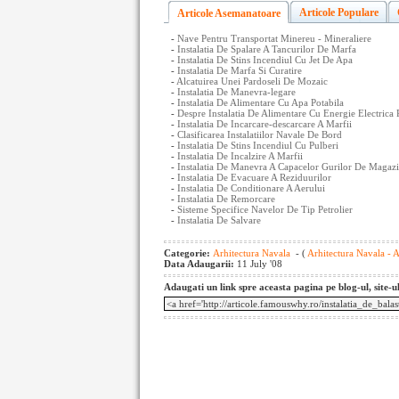
Articole Populare
Articole Asemanatoare
-
Nave Pentru Transportat Minereu - Mineraliere
-
Instalatia De Spalare A Tancurilor De Marfa
-
Instalatia De Stins Incendiul Cu Jet De Apa
-
Instalatia De Marfa Si Curatire
-
Alcatuirea Unei Pardoseli De Mozaic
-
Instalatia De Manevra-legare
-
Instalatia De Alimentare Cu Apa Potabila
-
Despre Instalatia De Alimentare Cu Energie Electrica
-
Instalatia De Incarcare-descarcare A Marfii
-
Clasificarea Instalatiilor Navale De Bord
-
Instalatia De Stins Incendiul Cu Pulberi
-
Instalatia De Incalzire A Marfii
-
Instalatia De Manevra A Capacelor Gurilor De Magazi
-
Instalatia De Evacuare A Reziduurilor
-
Instalatia De Conditionare A Aerului
-
Instalatia De Remorcare
-
Sisteme Specifice Navelor De Tip Petrolier
-
Instalatia De Salvare
Categorie:
Arhitectura Navala
- (
Arhitectura Navala - 
Data Adaugarii:
11 July '08
Adaugati un link spre aceasta pagina pe blog-ul, site-u