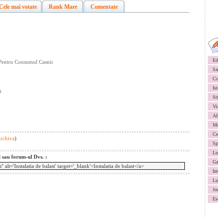
Cele mai votate
Rank Mare
Comentate
Ed
 Pentru Consumul Casnic
Sa
Co
Ist
i
St
Vi
Af
Mu
Ce
Archiva
)
Sp
Lu
l sau forum-ul Dvs. :
Ga
In
Lu
Jo
Es