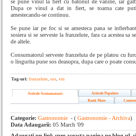
se pune vinul la fiert cu batonul de vanilie, iar gal
Dupa ce vinul a dat in fiert, se toarna cate puti
amestecandu-se continuu.
Se pune iar pe foc si se amesteca pana se infierban
sosiera si se serveste la franzelute, fara ca acestea sa 
de altele.
Consumatorul serveste franzeluta de pe platou cu furcu
o lingurita pune sos deasupra, dupa care o poate con
Tag-uri:
franzelute
,
sos
,
vin
Articole Populare
Articole Asemanatoare
Rank Mare
Coment
Categorie:
Gastronomie
- (
Gastronomie - Archiva
)
Data Adaugarii:
05 March '09
Adaugati un link spre aceasta pagina pe blog-ul, si