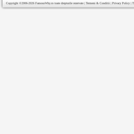
Copyright ©2006-2026
FamousWhy.ro
toate drepturile rezervate |
Termeni & Conditii
|
Privacy Policy
|
T