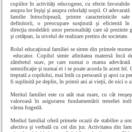
copiilor în activităţi educogene, cu efecte favorabile
asupra lor înşişi şi asupra celorlalţi oopii. O adevarată
familie întruchipează, printre caracteristicile sale
definitorii, o preocupare susţinută şi eficientă în
direcţia modelării unor personalităţi care să prezinte
şi cetăţean, la nivelul de realizare pretins de societate.
Rolul educaţional familiei se simte din primele momen
educator. Copilul simte afinitatea maternă încă
d
zâmbetul suav, pe care numai o mama adevărată î
semnificaţie şi numai ei i se poate acorda în acest fel
treptată a copilului, mai întâi ca persoană şi apoi ca p
fi suplinită pe deplin, în primii ani ai vieţii, de nici o 
Meritul familiei este cu atât mai mare, cu cât reuşeş
valoroasă în asigurarea fundamentării temeliei indiv
vârsta fragedă.
Mediul familial oferă primele ocazii de stabilire a uno
afectiva şi verbală cu cei din jur. Activitatea din fa