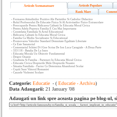
Articole Populare
Articole Asemanatoare
Rank Mare
Coment
-
Formarea Atitudinilor Pozitive Ale Parintilor Si Cadrelor Didactice
-
Rolul Profesorului De Educatie Fizica Si Al Activitatilor Fizice Extrascolare
-
Preocuparile Pentru Ridicarea Calitatii In Educatia Moral Civica
-
Pentru Adela Popescu Familia E Cea Mai Importanta
-
Constelatia Familiala Si Actul Educational
-
Ridicarea Calitatii In Educatia Moral Civica
-
Familia Ca Mediu Socializator Si Educational
-
Promovarea Valorilor Standard Demnitate Egalitate Libertate
-
Ce Este Sanatoriul
-
Comentariul Schitei D-l Goe Scrisa De Ion Luca Caragiale - A Doua Parte
-
333 I H - Batalia De La Issos
-
Educatia Morala Un Obiectiv Fundamental
-
Despre Onanie
-
Gradinita Si Familia - Parteneri In Educatia Moral Civica
-
Educatie Civica Drepturile Mele Drepturile Noastre
-
Situatia Familiala - Factor Ce Determina Abandonul Scolar
-
Copiii Sunt Viitorul Romaniei
-
Cauzele Violentei Scolare
Categorie:
Educatie
- (
Educatie - Archiva
)
Data Adaugarii:
21 January '08
Adaugati un link spre aceasta pagina pe blog-ul, si