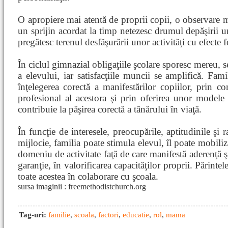
O apropiere mai atentă de proprii copii, o observare mi
un sprijin acordat la timp netezesc drumul depăşirii uno
pregătesc terenul desfăşurării unor activităţi cu efecte
În ciclul gimnazial obligaţiile şcolare sporesc mereu, s
a elevului, iar satisfacţiile muncii se amplifică. Famil
înţelegerea corectă a manifestărilor copiilor, prin con
profesional al acestora şi prin oferirea unor modele 
contribuie la păşirea corectă a tânărului în viaţă.
În funcţie de interesele, preocupările, aptitudinile şi
mijlocie, familia poate stimula elevul, îl poate mobili
domeniu de activitate faţă de care manifestă aderenţă ş
garanţie, în valorificarea capacităţilor proprii. Părint
toate acestea în colaborare cu şcoala.
sursa imaginii : freemethodistchurch.org
Tag-uri:
familie
,
scoala
,
factori
,
educatie
,
rol
,
mama