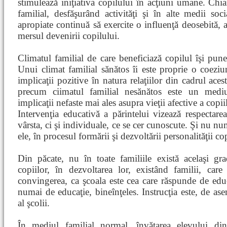
stimulează iniţiativa copilului în acţiuni umane. Chia
familial, desfăşurând activităţi şi în alte medii socia
apropiate continuă să exercite o influenţă deosebită, 
mersul devenirii copilului.
Climatul familial de care beneficiază copilul îşi pun
Unui climat familial sănătos îi este proprie o coeziun
implicaţii pozitive în natura relaţiilor din cadrul aces
precum ciimatul familial nesănătos este un mediu
implicaţii nefaste mai ales asupra vieţii afective a copii
Intervenţia educativă a părintelui vizează respectare
vârsta, ci şi individuale, ce se cer cunoscute. Şi nu n
ele, în procesul formării şi dezvoltării personalităţii co
Din păcate, nu în toate familiile există acelaşi gr
copiilor, în dezvoltarea lor, existând familii, care 
convingerea, ca şcoala este cea care răspunde de educ
numai de educaţie, bineînţeles. Instrucţia este, de as
al şcolii.
În mediul familial normal, învăţarea elevului di