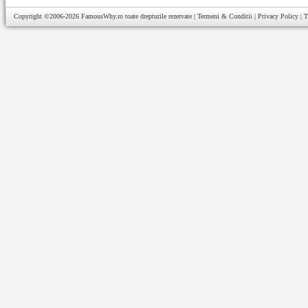
Copyright ©2006-2026
FamousWhy.ro
toate drepturile rezervate |
Termeni & Conditii
|
Privacy Policy
|
T