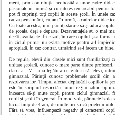
merit, prin contribuţia neobosită a unor cadre didact
pasionate în muncă şi cu interes remarcabil pentru fo
pot fi cuprinşi toţi copiii în aceste şcoli. În unele c
cauza pensionării, cu ani în urmă, a cadrelor didactice 
Cu toate acestea, unii părinţi stăruie să-şi aducă copilul
de şcoala, deşi e departe. Dezavantajele au o mai mare
decât avantajele. În cazul, în care copilul şi-a forma
în cic!ul primar nu există motive pentru a-I împiedic
apropiată. În caz contrar, urmărind sa-i facem un bine, î
De regulă, elevii din clasele mici sunt familiarizaţi
unitate şcolară, cunosc o mare parte dintre profesori. 
clasei a - V - a ia legătura cu viitorii săi elevi, int
gimnazial. Părinţii cunosc problemele şcolii din an
rezolvarea lor. Timpul afectat deplasării copiiior la şc
este în sprijinul respectării unui regim zilnic optim
încearcă să-şi mute copii pentru ciclul gimnazial, 
copil şi şcolii în general. În mod voit, părintele izolea
lucrat timp de 4 ani, de multe ori strică prietenii utile
Fără să vrea, influenţează negativ şi caracterul copi