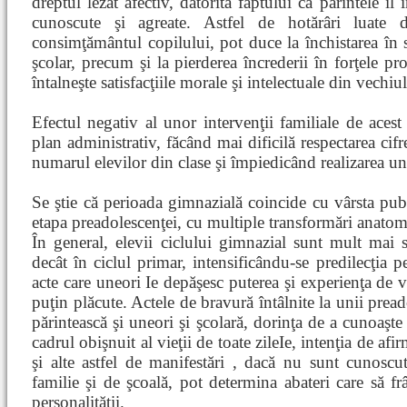
dreptul lezat afectiv, datorită faptului că părintele îl
cunoscute şi agreate. Astfel de hotărâri luate d
consimţământul copilului, pot duce la închistarea în si
şcolar, precum şi la pierderea încrederii în forţele pr
întalneşte satisfacţiile morale şi intelectuale din vechi
Efectul negativ al unor intervenţii familiale de acest
plan administrativ, făcând mai dificilă respectarea cifr
numarul elevilor din clase şi împiedicând realizarea un
Se ştie că perioada gimnazială coincide cu vârsta puber
etapa preadolescenţei, cu multiple transformări anatomo
În general, elevii ciclului gimnazial sunt mult mai se
decât în ciclul primar, intensificându-se predilecţia p
acte care uneori Ie depăşesc puterea şi experienţa de v
puţin plăcute. Actele de bravură întâlnite la unii pread
părintească şi uneori şi şcolară, dorinţa de a cunoaşte
cadrul obişnuit al vieţii de toate zileIe, intenţia de af
şi alte astfel de manifestări , dacă nu sunt cunoscute
familie şi de şcoală, pot determina abateri care să f
personalităţii.