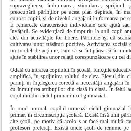
supravegherea, îndrumarea, stimularea, sprijinul şi
preocupării părinţilor pe acest plan depinde, în ma
cunosc copiii, şi de nivelul angajării în formarea perso
fi remarcate caracteristici individuale care ajută sa
învăţării. Se evidenţiază de timpuriu la unii copii a
ales din activităţile lor libere. Părintele îşi dă seam
cultivarea unor trăsături pozitive. Activitatea socială 
un model de acţiune, care să se întipărească în minte
ajute în stabilirea unor relaţii corespunzătoare cu cei di
Odată cu intrarea copilului în şcoală, funcţiile educativ
amplifică, în sprijinirea rolului de elev. Elevul din ci
parinţi în înţelegerea corectă a necesităţii angajării î
cu înmulţirea atribuţiilor din clasă în clasă. În felul ac
copilului din ciclul primar în cel gimnazial.
În mod normal, copilul urmează ciclul gimnazial în
primar, în circumscripţia şcolară. Există însă unii părin
alte şcoli, pe motiv că acolo s-ar face mai multă c
profesori preferaţi. Există unele şcoli de renume pe 