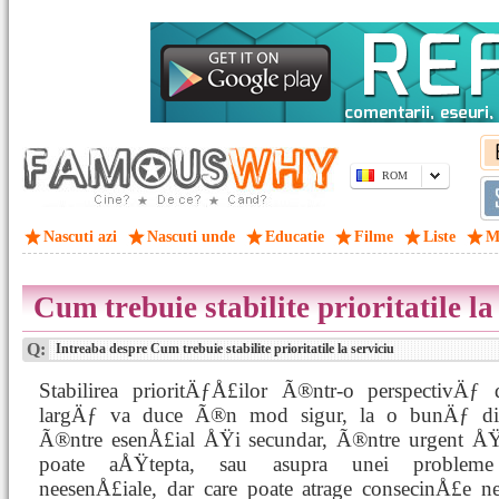
ROM
Nascuti azi
Nascuti unde
Educatie
Filme
Liste
M
Cum trebuie stabilite prioritatile la
Q:
Intreaba despre Cum trebuie stabilite prioritatile la serviciu
Stabilirea prioritÄƒÅ£ilor Ã®ntr-o perspectivÄƒ 
largÄƒ va duce Ã®n mod sigur, la o bunÄƒ dis
Ã®ntre esenÅ£ial ÅŸi secundar, Ã®ntre urgent ÅŸ
poate aÅŸtepta, sau asupra unei probleme
neesenÅ£iale, dar care poate atrage consecinÅ£e n