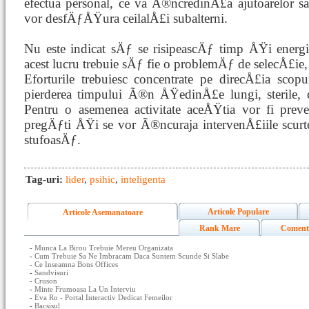
efectua personal, ce va Ã®ncredinÅ£a ajutoarelor sa
vor desfÄƒÅŸura ceilalÅ£i subalterni.
Nu este indicat sÄƒ se risipeascÄƒ timp ÅŸi energ
acest lucru trebuie sÄƒ fie o problemÄƒ de selecÅ£ie,
Eforturile trebuiesc concentrate pe direcÅ£ia scopu
pierderea timpului Ã®n ÅŸedinÅ£e lungi, sterile, 
Pentru o asemenea activitate aceÅŸtia vor fi prev
pregÄƒti ÅŸi se vor Ã®ncuraja intervenÅ£iile scurt
stufoasÄƒ.
Tag-uri:
lider
,
psihic
,
inteligenta
Articole Populare
Articole Asemanatoare
Rank Mare
Coment
-
Munca La Birou Trebuie Mereu Organizata
-
Cum Trebuie Sa Ne Imbracam Daca Suntem Scunde Si Slabe
-
Ce Inseamna Bons Offices
-
Sandvisuri
-
Cruson
-
Minte Frumoasa La Un Interviu
-
Eva Ro - Portal Interactiv Dedicat Femeilor
-
Bacsisul