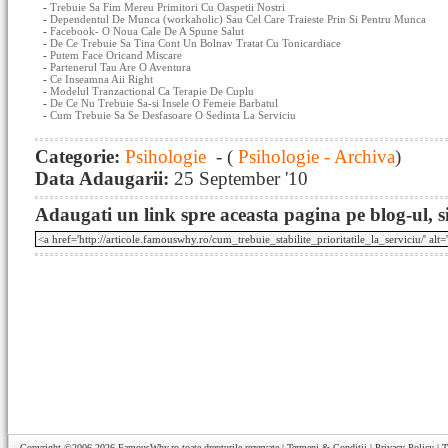
-
Trebuie Sa Fim Mereu Primitori Cu Oaspetii Nostri
-
Dependentul De Munca (workaholic) Sau Cel Care Traieste Prin Si Pentru Munca
-
Facebook- O Noua Cale De A Spune Salut
-
De Ce Trebuie Sa Tina Cont Un Bolnav Tratat Cu Tonicardiace
-
Putem Face Oricand Miscare
-
Partenerul Tau Are O Aventura
-
Ce Inseamna Aii Right
-
Modelul Tranzactional Ca Terapie De Cuplu
-
De Ce Nu Trebuie Sa-si Insele O Femeie Barbatul
-
Cum Trebuie Sa Se Desfasoare O Sedinta La Serviciu
Categorie:
Psihologie
- (
Psihologie - Archiva
)
Data Adaugarii:
25 September '10
Adaugati un link spre aceasta pagina pe blog-ul, si
Copyright ©2006-2026
FamousWhy.ro
toate drepturile rezervate |
Termeni & Conditii
|
Privacy Policy
|
T