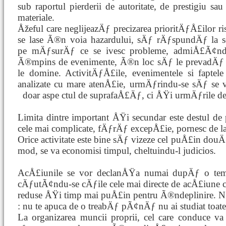
sub raportul pierderii de autoritate, de prestigiu sau
materiale.
Åžeful care neglijeazÄƒ precizarea prioritÄƒÅ£ilor 
se lase Ã®n voia hazardului, sÄƒ rÄƒspundÄƒ la so
pe mÄƒsurÄƒ ce se ivesc probleme, admiÅ£Ã¢nd
Ã®mpins de evenimente, Ã®n loc sÄƒ le prevadÄ
le domine. ActivitÄƒÅ£ile, evenimentele si faptele 
analizate cu mare atenÅ£ie, urmÄƒrindu-se sÄƒ se
doar aspe
ctul de suprafaÅ£Äƒ, ci ÅŸi urmÄƒrile de 
Limita dintre important ÅŸi secundar este destul d
cele mai complicate, fÄƒrÄƒ excepÅ£ie, pornesc de la 
Orice activitate este bine sÄƒ vizeze cel puÅ£in douÄ
mod, se va economisi timpul, cheltuindu-l judicios.
AcÅ£iunile se vor declanÅŸa numai dupÄƒ o temei
cÄƒutÃ¢ndu-se cÄƒile cele mai directe de acÅ£iune ca
reduse ÅŸi timp mai puÅ£in pentru Ã®ndeplinire. Ni
: nu te apuca de o treabÄƒ pÃ¢nÄƒ nu ai studiat toate
La organizarea muncii proprii, cel care conduce va