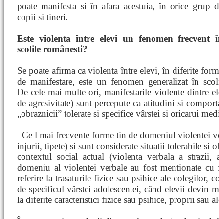
poate manifesta si în afara acestuia, în orice grup 
copii si tineri.
Este violenta între elevi un fenomen frecvent î
scolile românesti?
Se poate afirma ca violenta între elevi, în diferite for
de manifestare, este un fenomen generalizat în scol
De cele mai multe ori, manifestarile violente dintre el
de agresivitate) sunt percepute ca atitudini si comport
„obraznicii” tolerate si specifice vârstei si oricarui med
Ce
l mai frecvente forme tin de domeniul violentei ver
injurii, tipete) si sunt considerate situatii tolerabile si 
contextul social actual (violenta verbala a strazii, 
domeniu al violentei verbale au fost mentionate cu fr
referire la trasaturile fizice sau psihice ale colegilor
de specificul vârstei adolescentei, când elevii devin ma
la diferite caracteristici fizice sau psihice, proprii sau al