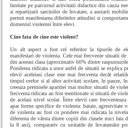
limitate pe parcursul activitatii didactice din cauza m
si repartizarii sarcinilor de învatare, a asezarii mobili
permit manifestarea diferitelor atitudini si comportame
domeniul violentei între elevi.
Cine fata de cine este violent?
Un alt aspect a fost cel referitor la tipurile de ele
manifestari de violenta. Cele mai frecvente situatii de 
din aceeasi clasa (aproximativ 60% dintre raspunsurile d
Ponderea ridicata a unor astfel de situatii se explica p
elevii aceleiasi clase este mai frecventa decât relatiil
timpul orelor si al altor activitati scolare, în pauze, în
creeaza premisele aparitiei mai multor situatii de viol
frecventa ridicata au fost mentionate si situatii de viole
de acelasi nivel scolar. Între elevii care frecventeaza
apar forme specifice de violenta: bataie, agresivitate v
de violenta au fost cu pondere mai ridicata la nivelu
diferenta de vârsta dintre copiii din clasele mici fata 
la 8 ani), comparativ cu unitatile de învatamânt pos