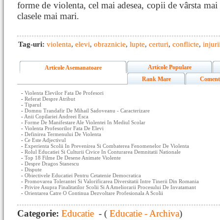
forme de violenta, cel mai adesea, copii de vârsta mai 
clasele mai mari.
Tag-uri:
violenta
,
elevi
,
obraznicie
,
lupte
,
certuri
,
conflicte
,
injuri
Articole Populare
Articole Asemanatoare
Rank Mare
Coment
-
Violenta Elevilor Fata De Profesori
-
Referat Despre Atribut
-
Tiparul
-
Domnu Trandafir De Mihail Sadoveanu - Caracterizare
-
Anii Copilariei Andreei Esca
-
Forme De Manifestare Ale Violentei In Mediul Scolar
-
Violenta Profesorilor Fata De Elevi
-
Definirea Termenului De Violenta
-
Ce Este Adjectivul
-
Experienta Scolii In Prevenirea Si Combaterea Fenomenelor De Violenta
-
Rolul Educatiei Si Culturii Civice In Conturarea Demnitatii Nationale
-
Top 18 Filme De Desene Animate Violente
-
Despre Dragos Stanescu
-
Dispute
-
Obiectivele Educatiei Pentru Cetatenie Democratica
-
Promovarea Tolerantei Si Valorificarea Diversitatii Intre Tinerii Din Romania
-
Privire Asupra Finalitatilor Scolii Si A Ameliorarii Procesului De Invatamant
-
Orientarea Catre O Continua Dezvoltare Profesionala A Scolii
Categorie:
Educatie
- (
Educatie - Archiva
)