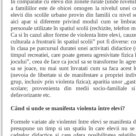
În comparatie cu elevii din zonele rurale (unde nivel
a familiilor este de obicei omogen la nivelul unei c
elevii din scolile urbane provin din familii cu nivel 
aici apar si diferente privind modul cum se îmbrac
personale utilizate în spatiul scolii (rechizite, telefon m
Ca si în cazul altor forme de violenta între elevi, cauzel
culturala a frustrarii în spatiul scolii” pot fi diverse: c
în clasa pe parcursul duratei unei activitati didactice 
timpul recreatiei, care poate genera agresivitate fizica î
jocului”, ceea de face ca jocul sa se transforme în agres
sa se joace, nu mai sunt învatati cum sa faca acest luc
(nevoia de libertate si de manifestare a propriei indi
grup, inclusiv prin violenta fizica); aparitia unor „gas
scolare; provenienta din medii socio-familiale si
defavorizante etc.
Când si unde se manifesta violenta între elevi?
Formele variate ale violentei între elevi se manifesta d
presupune un timp si un spatiu în care elevii nu se 
cadrelor didactice si care ofera posibilitatea relatiil