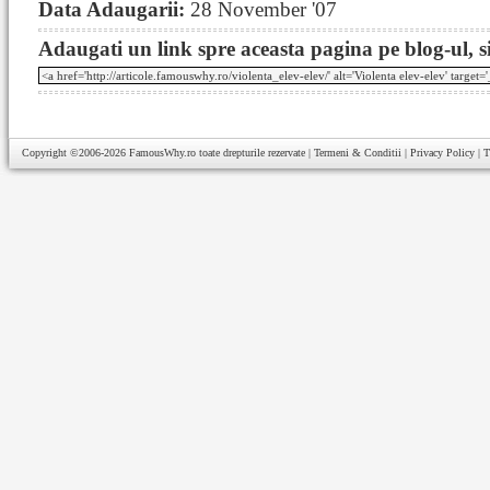
Data Adaugarii:
28 November '07
Adaugati un link spre aceasta pagina pe blog-ul, si
Copyright ©2006-2026
FamousWhy.ro
toate drepturile rezervate |
Termeni & Conditii
|
Privacy Policy
|
T