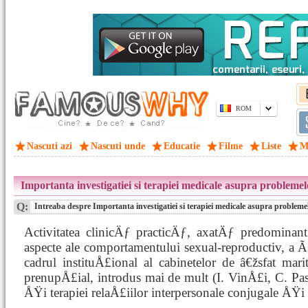
ROM
Nascuti azi
Nascuti unde
Educatie
Filme
Liste
M
Importanta investigatiei si terapiei medicale asupra probleme
Q:
Intreaba despre Importanta investigatiei si terapiei medicale asupra probleme
Activitatea clinicÄƒ practicÄƒ, axatÄƒ predominan
aspecte ale comportamentului sexual-reproductiv, 
cadrul instituÅ£ional al cabinetelor de â€žsfat mari
prenupÅ£ial, introdus mai de mult (I. VinÅ£i, C. Pa
ÅŸi terapiei relaÅ£iilor interpersonale conjugale ÅŸi 