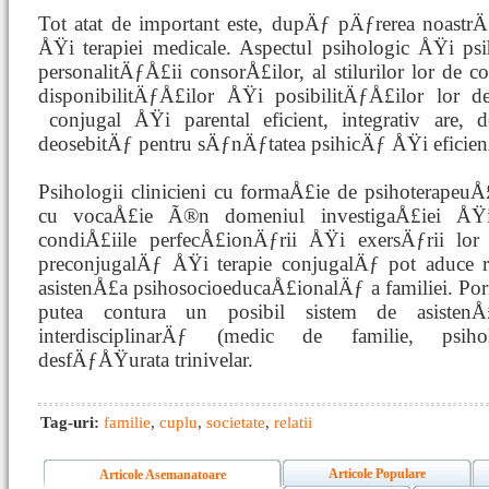
Tot atat de important este, dupÄƒ pÄƒrerea noastrÄ
ÅŸi terapiei medicale. Aspectul psihologic ÅŸi psi
personalitÄƒÅ£ii consorÅ£ilor, al stilurilor lor de 
disponibilitÄƒÅ£ilor ÅŸi posibilitÄƒÅ£ilor lor d
conjugal
ÅŸi parental eficient, integrativ are,
deosebitÄƒ pentru sÄƒnÄƒtatea psihicÄƒ ÅŸi eficienÅ
Psihologii clinicieni cu formaÅ£ie de psihoterape
cu vocaÅ£ie Ã®n domeniul investigaÅ£iei ÅŸi 
condiÅ£iile perfecÅ£ionÄƒrii ÅŸi exersÄƒrii lor 
preconjugalÄƒ ÅŸi terapie conjugalÄƒ pot aduce r
asistenÅ£a psihosocioeducaÅ£ionalÄƒ a familiei. Por
putea contura un posibil sistem de asisten
interdisciplinarÄƒ (medic de familie, psiholo
desfÄƒÅŸurata trinivelar.
Tag-uri:
familie
,
cuplu
,
societate
,
relatii
Articole Populare
Articole Asemanatoare