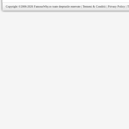
Copyright ©2006-2026
FamousWhy.ro
toate drepturile rezervate |
Termeni & Conditii
|
Privacy Policy
|
T