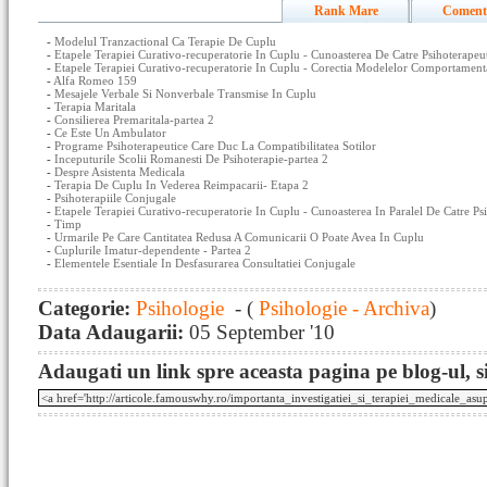
Rank Mare
Coment
-
Modelul Tranzactional Ca Terapie De Cuplu
-
Etapele Terapiei Curativo-recuperatorie In Cuplu - Cunoasterea De Catre Psihoterapeu
-
Etapele Terapiei Curativo-recuperatorie In Cuplu - Corectia Modelelor Comportamenta
-
Alfa Romeo 159
-
Mesajele Verbale Si Nonverbale Transmise In Cuplu
-
Terapia Maritala
-
Consilierea Premaritala-partea 2
-
Ce Este Un Ambulator
-
Programe Psihoterapeutice Care Duc La Compatibilitatea Sotilor
-
Inceputurile Scolii Romanesti De Psihoterapie-partea 2
-
Despre Asistenta Medicala
-
Terapia De Cuplu In Vederea Reimpacarii- Etapa 2
-
Psihoterapiile Conjugale
-
Etapele Terapiei Curativo-recuperatorie In Cuplu - Cunoasterea In Paralel De Catre Psi
-
Timp
-
Urmarile Pe Care Cantitatea Redusa A Comunicarii O Poate Avea In Cuplu
-
Cuplurile Imatur-dependente - Partea 2
-
Elementele Esentiale In Desfasurarea Consultatiei Conjugale
Categorie:
Psihologie
- (
Psihologie - Archiva
)
Data Adaugarii:
05 September '10
Adaugati un link spre aceasta pagina pe blog-ul, si