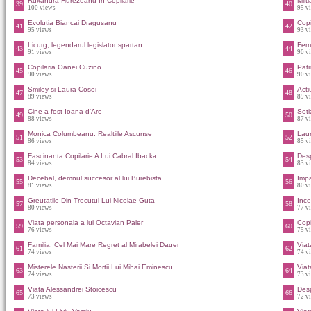
Ruxandra Hurezeanu In Copilarie
Milt
39
40
100 views
95 v
Evolutia Biancai Dragusanu
Copi
41
42
95 views
93 v
Licurg, legendarul legislator spartan
Feme
43
44
91 views
90 v
Copilaria Oanei Cuzino
Patr
45
46
90 views
90 v
Smiley si Laura Cosoi
Acti
47
48
89 views
89 v
Cine a fost Ioana d'Arc
Soti
49
50
88 views
87 v
Monica Columbeanu: Realtiile Ascunse
Laur
51
52
86 views
85 v
Fascinanta Copilarie A Lui Cabral Ibacka
Desp
53
54
84 views
83 v
Decebal, demnul succesor al lui Burebista
Impa
55
56
81 views
80 v
Greutatile Din Trecutul Lui Nicolae Guta
Ince
57
58
80 views
77 v
Viata personala a lui Octavian Paler
Copi
59
60
76 views
75 v
Familia, Cel Mai Mare Regret al Mirabelei Dauer
Viat
61
62
74 views
74 v
Misterele Nasterii Si Mortii Lui Mihai Eminescu
Viat
63
64
74 views
73 v
Viata Alessandrei Stoicescu
Des
65
66
73 views
72 v