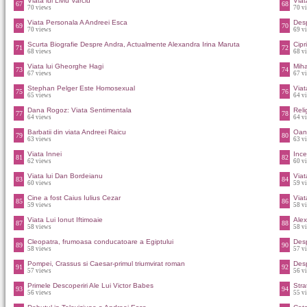
Viata lui Liviu Varciu
Via
67
68
70 views
70 v
Viata Personala A Andreei Esca
Des
69
70
70 views
69 v
Scurta Biografie Despre Andra, Actualmente Alexandra Irina Maruta
Cipr
71
72
68 views
68 v
Viata lui Gheorghe Hagi
Miha
73
74
67 views
67 v
Stephan Pelger Este Homosexual
Viat
75
76
65 views
64 v
Dana Rogoz: Viata Sentimentala
Reli
77
78
64 views
64 v
Barbatii din viata Andreei Raicu
Oana
79
80
63 views
63 v
Viata Innei
Ince
81
82
62 views
60 v
Viata lui Dan Bordeianu
Viat
83
84
60 views
59 v
Cine a fost Caius Iulius Cezar
Viat
85
86
59 views
58 v
Viata Lui Ionut Iftimoaie
Alex
87
88
58 views
58 v
Cleopatra, frumoasa conducatoare a Egiptului
Des
89
90
58 views
57 v
Pompei, Crassus si Caesar-primul triumvirat roman
Des
91
92
57 views
56 v
Primele Descoperiri Ale Lui Victor Babes
Stra
93
94
56 views
55 v