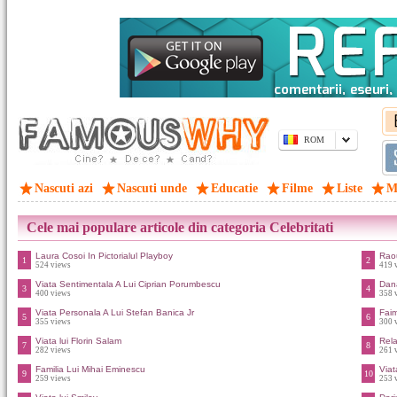
ROM
Nascuti azi
Nascuti unde
Educatie
Filme
Liste
M
Cele mai populare articole din categoria Celebritati
Laura Cosoi In Pictorialul Playboy
Raou
1
2
524 views
419 
Viata Sentimentala A Lui Ciprian Porumbescu
Dan
3
4
400 views
358 
Viata Personala A Lui Stefan Banica Jr
Faim
5
6
355 views
300 
Viata lui Florin Salam
Rela
7
8
282 views
261 
Familia Lui Mihai Eminescu
Viat
9
10
259 views
253 