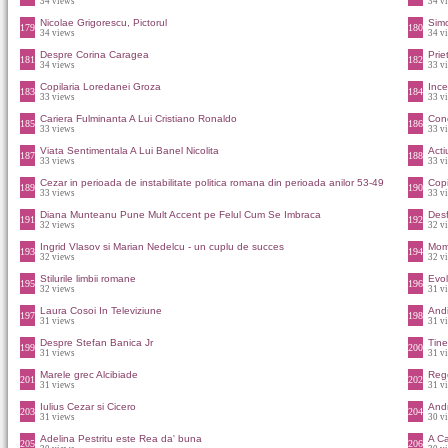
34 views
34 v
Nicolae Grigorescu, Pictorul
Sim
179
180
34 views
34 v
Despre Corina Caragea
Prie
181
182
34 views
33 v
Copilaria Loredanei Groza
Ince
183
184
33 views
33 v
Cariera Fulminanta A Lui Cristiano Ronaldo
Conc
185
186
33 views
33 v
Viata Sentimentala A Lui Banel Nicolita
Acti
187
188
33 views
33 v
Cezar in perioada de instabilitate politica romana din perioada anilor 53-49
Cop
189
190
33 views
33 v
Diana Munteanu Pune Mult Accent pe Felul Cum Se Imbraca
Desf
191
192
32 views
32 v
Ingrid Vlasov si Marian Nedelcu - un cuplu de succes
Mome
193
194
32 views
32 v
Stilurile limbii romane
Evol
195
196
32 views
31 v
Laura Cosoi In Televiziune
Andi
197
198
31 views
31 v
Despre Stefan Banica Jr
Tine
199
200
31 views
31 v
Marele grec Alcibiade
Rege
201
202
31 views
31 v
Iulius Cezar si Cicero
Andr
203
204
31 views
30 v
Adelina Pestritu este Rea da' buna
A Ca
205
206