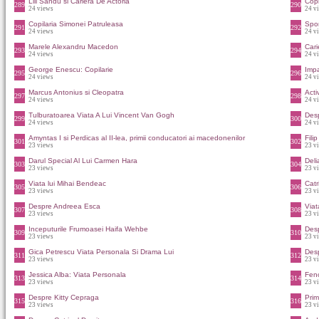
Lili Sandu si Cariera De Actoria
Copi
289
290
24 views
24 v
Copilaria Simonei Patruleasa
Spor
291
292
24 views
24 v
Marele Alexandru Macedon
Cari
293
294
24 views
24 v
George Enescu: Copilarie
Impa
295
296
24 views
24 v
Marcus Antonius si Cleopatra
Acti
297
298
24 views
24 v
Tulburatoarea Viata A Lui Vincent Van Gogh
Des
299
300
24 views
24 v
Amyntas I si Perdicas al II-lea, primii conducatori ai macedonenilor
Fili
301
302
23 views
23 v
Darul Special Al Lui Carmen Hara
Del
303
304
23 views
23 v
Viata lui Mihai Bendeac
Catr
305
306
23 views
23 v
Despre Andreea Esca
Viat
307
308
23 views
23 v
Inceputurile Frumoasei Haifa Wehbe
Desp
309
310
23 views
23 v
Gica Petrescu Viata Personala Si Drama Lui
Desp
311
312
23 views
23 v
Jessica Alba: Viata Personala
Feno
313
314
23 views
23 v
Despre Kitty Cepraga
Prim
315
316
23 views
23 v