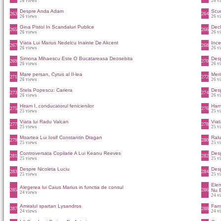
26 views
26 v
Despre Anda Adam
Scur
263
264
26 views
26 v
Gina Pistol In Scandaluri Publice
Decl
265
266
26 views
26 v
Viata Lui Marius Nedelcu Inainte De Akcent
Ince
267
268
26 views
26 v
Simona Mihaescu Este O Bucatareasa Deosebita
Desp
269
270
26 views
26 v
Mare persan, Cyrus al II-lea
Meri
271
272
26 views
26 v
Stela Popescu: Cariera
Desp
273
274
26 views
26 v
Hiram I, conducatorul fenicienilor
Hamm
275
276
25 views
25 v
Viata lui Radu Valcan
Viat
277
278
25 views
25 v
Moartea Lui Iosif Constantin Dragan
Ralu
279
280
25 views
25 v
Controversata Copilarie A Lui Keanu Reeves
Desp
281
282
25 views
25 v
Despre Nicoleta Luciu
Des
283
284
25 views
25 v
Elen
Alegerea lui Caius Marius in functia de consul
285
286
Nu E
24 views
24 v
Amiralul spartan Lysandros
Fami
287
288
24 views
24 v