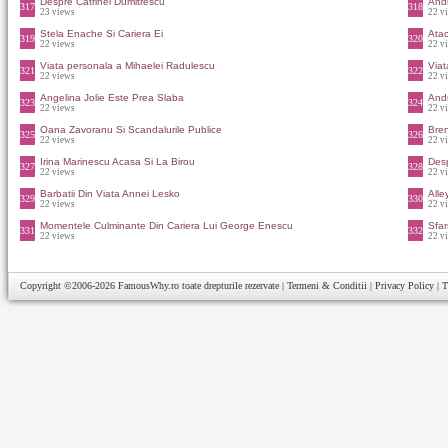
Despre Catrinel Dumitrescu
And
317
318
23 views
22 v
Stela Enache Si Cariera Ei
Atac
319
320
22 views
22 v
Viata personala a Mihaelei Radulescu
Viat
321
322
22 views
22 v
Angelina Jolie Este Prea Slaba
Andr
323
324
22 views
22 v
Oana Zavoranu Si Scandalurile Publice
Bren
325
326
22 views
22 v
Irina Marinescu Acasa Si La Birou
Des
327
328
22 views
22 v
Barbatii Din Viata Annei Lesko
Alle
329
330
22 views
22 v
Momentele Culminante Din Cariera Lui George Enescu
Sfar
331
332
22 views
22 v
Copyright ©2006-2026
FamousWhy.ro
toate drepturile rezervate |
Termeni & Conditii
|
Privacy Policy
|
T