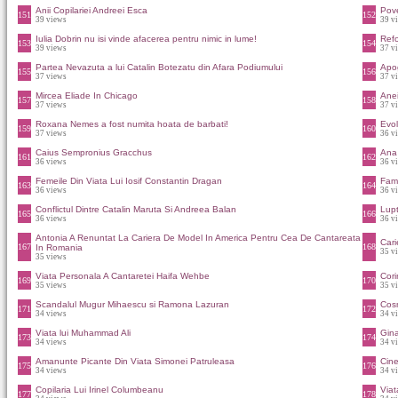
Anii Copilariei Andreei Esca
Pove
151
152
39 views
39 v
Iulia Dobrin nu isi vinde afacerea pentru nimic in lume!
Refo
153
154
39 views
37 v
Partea Nevazuta a lui Catalin Botezatu din Afara Podiumului
Apog
155
156
37 views
37 v
Mircea Eliade In Chicago
Anei
157
158
37 views
37 v
Roxana Nemes a fost numita hoata de barbati!
Evol
159
160
37 views
36 v
Caius Sempronius Gracchus
Ana
161
162
36 views
36 v
Femeile Din Viata Lui Iosif Constantin Dragan
Fami
163
164
36 views
36 v
Conflictul Dintre Catalin Maruta Si Andreea Balan
Lupt
165
166
36 views
36 v
Antonia A Renuntat La Cariera De Model In America Pentru Cea De Cantareata
Cari
167
168
In Romania
35 v
35 views
Viata Personala A Cantaretei Haifa Wehbe
Cori
169
170
35 views
35 v
Scandalul Mugur Mihaescu si Ramona Lazuran
Cos
171
172
34 views
34 v
Viata lui Muhammad Ali
Gina
173
174
34 views
34 v
Amanunte Picante Din Viata Simonei Patruleasa
Cine
175
176
34 views
34 v
Copilaria Lui Irinel Columbeanu
Viat
177
178