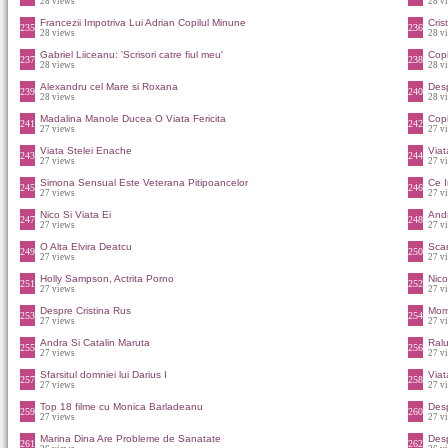
28 views
28 v
Francezii Impotriva Lui Adrian Copilul Minune
Cris
235
236
28 views
28 v
Gabriel Liiceanu: 'Scrisori catre fiul meu'
Copi
237
238
28 views
28 v
Alexandru cel Mare si Roxana
Des
239
240
28 views
28 v
Madalina Manole Ducea O Viata Fericita
Copi
241
242
27 views
27 v
Viata Stelei Enache
Viat
243
244
27 views
27 v
Simona Sensual Este Veterana Pitipoancelor
Ce I
245
246
27 views
27 v
Nico Si Viata Ei
And
247
248
27 views
27 v
O Alta Elvira Deatcu
Scan
249
250
27 views
27 v
Holly Sampson, Actrita Porno
Nico
251
252
27 views
27 v
Despre Cristina Rus
Mome
253
254
27 views
27 v
Andra Si Catalin Maruta
Ral
255
256
27 views
27 v
Sfarsitul domniei lui Darius I
Viat
257
258
27 views
27 v
Top 18 filme cu Monica Barladeanu
Desp
259
260
27 views
27 v
Marina Dina Are Probleme de Sanatate
Des
261
262