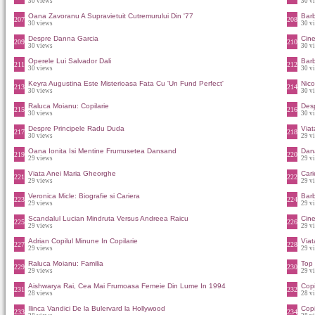
30 views
30 v
Oana Zavoranu A Supravietuit Cutremurului Din '77
Barb
207
208
30 views
30 v
Despre Danna Garcia
Cine
209
210
30 views
30 v
Operele Lui Salvador Dali
Barb
211
212
30 views
30 v
Keyra Augustina Este Misterioasa Fata Cu 'Un Fund Perfect'
Nico
213
214
30 views
30 v
Raluca Moianu: Copilarie
Desp
215
216
30 views
30 v
Despre Principele Radu Duda
Viat
217
218
30 views
29 v
Oana Ionita Isi Mentine Frumusetea Dansand
Dan
219
220
29 views
29 v
Viata Anei Maria Gheorghe
Car
221
222
29 views
29 v
Veronica Micle: Biografie si Cariera
Barb
223
224
29 views
29 v
Scandalul Lucian Mindruta Versus Andreea Raicu
Cine
225
226
29 views
29 v
Adrian Copilul Minune In Copilarie
Viat
227
228
29 views
29 v
Raluca Moianu: Familia
Top 
229
230
29 views
29 v
Aishwarya Rai, Cea Mai Frumoasa Femeie Din Lume In 1994
Copi
231
232
28 views
28 v
Ilinca Vandici De la Bulervard la Hollywood
Copi
233
234