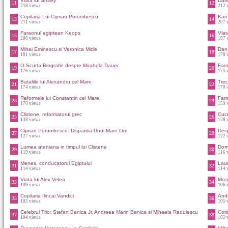
Viata lui Smiley
Dari
11
12
218 views
212 
Copilaria Lui Ciprian Porumbescu
Kari
13
14
211 views
207 
Faraonul egiptean Keops
Viat
15
16
206 views
197 
Mihai Eminescu si Veronica Micle
Dan
17
18
181 views
178 
O Scurta Biografie despre Mirabela Dauer
Fam
19
20
176 views
175 
Bataliile lui Alexandru cel Mare
Trec
21
22
174 views
170 
Reformele lui Constantin cel Mare
Fami
23
24
170 views
159 
Clistene, reformatorul grec
Cuce
25
26
138 views
128 
Ciprian Porumbescu: Disparitia Unui Mare Om
Des
27
28
127 views
122 
Lumea ateniana in timpul lui Clistene
Domn
29
30
119 views
116 
Menes, conducatorul Egiptului
Laur
31
32
114 views
114 
Viata lui Alex Velea
Moar
33
34
109 views
106 
Copilaria Ilincai Vandici
Andr
35
36
105 views
105 
Celebrul Trio: Stefan Banica Jr, Andreea Marin Banica si Mihaela Radulescu
Cori
37
38
104 views
102 