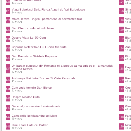
Evolutia lui Alex Velea
Viat
123
124
44 views
44 v
Viata Bebelusei Delia Florea Alaturi de Vali Barbulescu
Simo
125
126
44 views
43 v
Maica Tereza - ingerul pamantean al dezmostenitilor
Viat
127
128
43 views
43 v
Ban Chao, conducatorul chinez
Real
129
130
43 views
43 v
Despre Viata Lui 50 Cent
Bian
131
132
42 views
42 v
Copilaria Nefericita A Lui Lucian Mindruta
Ana 
133
134
42 views
42 v
Dan Bordeianu Si Adela Popescu
Kim 
135
136
42 views
42 v
Un barbat cunoscut din Romania mi-a propus sa ma culc cu el - a marturisit
Copil
137
138
Roxana Nemes
42 v
42 views
Aishwarya Rai, Intre Succes Si Viata Personala
Ruxa
139
140
41 views
41 v
Cum vede femeile Dan Bitman
Copi
141
142
41 views
41 v
Despre Nicolae Guta
Ulti
143
144
41 views
41 v
Decebal, conducatorul statului dacic
Gina
145
146
40 views
40 v
Campaniile lui Alexandru cel Mare
Fara
147
148
40 views
40 v
Cine a fost Cato cel Batran
Mon
149
150
40 views
39 v