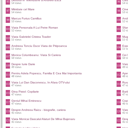
Debutul in Televiziune a Andreei Esca
Cata
95
96
54 views
54 v
Mitridate cel Mare
Cine
97
98
54 views
53 v
Marcus Furius Camillus
Andr
99
100
53 views
52 v
Viata Personala A Lui Petre Roman
Sfar
101
102
52 views
52 v
Viata Gabrielei Cristea Toader
Mug
103
104
51 views
51 v
Andreea Tonciu Duce Viata de Pitipoanca
Expe
105
106
51 views
51 v
Monica Columbeanu: Viata Si Cariera
Cei 
107
108
50 views
50 v
Despre Iurie Darie
Viat
109
110
49 views
49 v
Pentru Adela Popescu, Familia E Cea Mai Importanta
Apet
111
112
48 views
48 v
Viata Lui Dan Diaconescu, In Afara OTV-ului
Ruxa
113
114
47 views
47 v
Gina Pistol: Copilarie
Barb
115
116
47 views
47 v
Geniul Mihai Eminescu
Copi
117
118
47 views
46 v
Despre Andreea Raicu - biografie, cariera
Viat
119
120
45 views
45 v
Viata Monicai Dascalul Alaturi De Mihai Bajenaru
Des
121
122
45 views
45 v