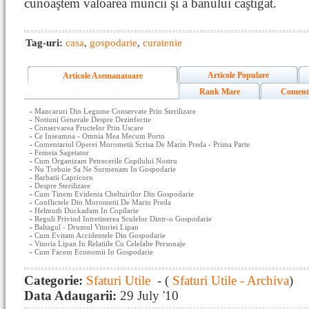
cunoaştem valoarea muncii şi a banului caştigat.
Tag-uri:
casa
,
gospodarie
,
curatenie
Articole Populare
Articole Asemanatoare
Rank Mare
Coment
-
Mancaruri Din Legume Conservate Prin Sterilizare
-
Notiuni Generale Despre Dezinfectie
-
Conservarea Fructelor Prin Uscare
-
Ce Inseamna - Omnia Mea Mecum Porto
-
Comentariul Operei Morometii Scrisa De Marin Preda - Prima Parte
-
Femeia Sagetator
-
Cum Organizam Petrecerile Copilului Nostru
-
Nu Trebuie Sa Ne Surmenam In Gospodarie
-
Barbatii Capricorn
-
Despre Sterilizare
-
Cum Tinem Evidenta Cheltuirilor Din Gospodarie
-
Conflictele Din Morometii De Marin Preda
-
Helmuth Duckadam In Copilarie
-
Reguli Privind Intretinerea Sculelor Dintr-o Gospodarie
-
Baltagul - Drumul Vitoriei Lipan
-
Cum Evitam Accidentele Din Gospodarie
-
Vitoria Lipan In Relatiile Cu Celelalte Personaje
-
Cum Facem Economii In Gospodarie
Categorie:
Sfaturi Utile
- (
Sfaturi Utile - Archiva
)
Data Adaugarii:
29 July '10