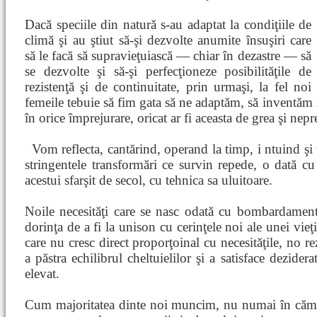
Dacă speciile din natură s-au adaptat la condiţiile de
climă şi au ştiut să-şi dezvolte anumite însuşiri care
să le facă să supravieţuiască — chiar în dezastre — să
se dezvolte şi să-şi perfecţioneze posibilităţile de
rezistenţă şi de continuitate, prin urmaşi, la fel noi
femeile tebuie să fim gata să ne adaptăm, să inventăm ş
în orice împrejurare, oricat ar fi aceasta de grea şi nep
Vom reflecta, cantărind, operand la timp, i
ntuind şi
stringentele transformări ce survin repede, o dată cu
acestui sfarşit de secol, cu tehnica sa uluitoare.
Noile necesităţi care se nasc odată cu bombardamentu
dorinţa de a fi la unison cu cerinţele noi ale unei vieţi 
care nu cresc direct proporţoinal cu necesităţile, no r
a păstra echilibrul cheltuielilor şi a satisface dezider
elevat.
Cum majoritatea dinte noi muncim, nu numai în cămin, 