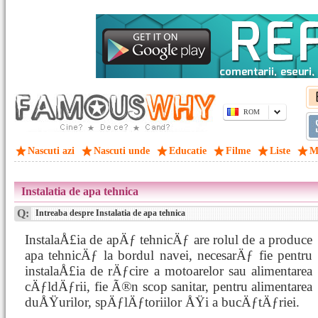
ROM
Nascuti azi
Nascuti unde
Educatie
Filme
Liste
M
Instalatia de apa tehnica
Q:
Intreaba despre Instalatia de apa tehnica
InstalaÅ£ia de apÄƒ tehnicÄƒ are rolul de a produce
apa tehnicÄƒ la bordul navei, necesarÄƒ fie pentru
instalaÅ£ia de rÄƒcire a motoarelor sau alimentarea
cÄƒldÄƒrii, fie Ã®n scop sanitar, pentru alimentarea
duÅŸurilor, spÄƒlÄƒtoriilor ÅŸi a bucÄƒtÄƒriei.