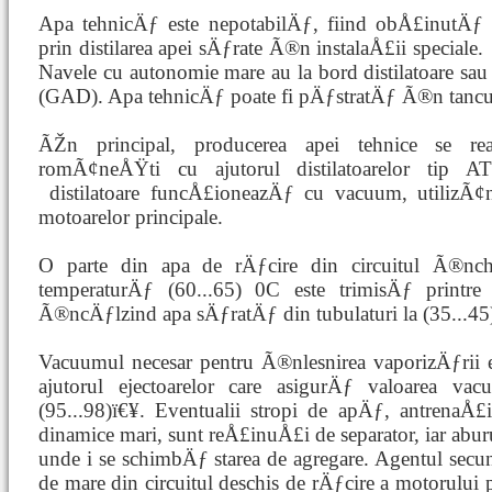
Apa tehnicÄƒ este nepotabilÄƒ, fiind obÅ£inutÄƒ
prin distilarea apei sÄƒrate Ã®n instalaÅ£ii speciale.
Navele cu autonomie mare au la bord distilatoare sau
(GAD). Apa tehnicÄƒ poate fi pÄƒstratÄƒ Ã®n tancuri 
ÃŽn principal, producerea apei tehnice se re
romÃ¢neÅŸti cu ajutorul distilatoarelor ti
distilatoare funcÅ£ioneazÄƒ cu vacuum, utilizÃ
motoarelor principale.
O parte din apa de rÄƒcire din circuitul Ã®nchi
temperaturÄƒ (60...65) 0C este trimisÄƒ printre t
Ã®ncÄƒlzind apa sÄƒratÄƒ din tubulaturi la (35...45
Vacuumul necesar pentru Ã®nlesnirea vaporizÄƒrii
ajutorul ejectoarelor care asigurÄƒ valoarea v
(95...98)ï€¥. Eventualii stropi de apÄƒ, antrenaÅ£i
dinamice mari, sunt reÅ£inuÅ£i de separator, iar abur
unde i se schimbÄƒ starea de agregare. Agentul secun
de mare din circuitul deschis de rÄƒcire a motorului 