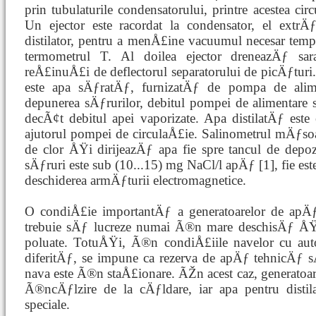
prin tubulaturile condensatorului, printre acestea ci
Un ejector este racordat la condensator, el extr
distilator, pentru a menÅ£ine vacuumul necesar temper
termometrul T. Al doilea ejector dreneazÄƒ s
reÅ£inuÅ£i de deflectorul separatorului de picÄƒturi. 
este apa sÄƒratÄƒ, furnizatÄƒ de pompa de alim
depunerea sÄƒrurilor, debitul pompei de alimentare s
decÃ¢t debitul apei vaporizate. Apa distilatÄƒ est
ajutorul pompei de circulaÅ£ie. Salinometrul mÄƒs
de clor ÅŸi dirijeazÄƒ apa fie spre tancul de depo
sÄƒruri este sub (10...15) mg NaCl/l apÄƒ [1], fie est
deschiderea armÄƒturii electromagnetice.
O condiÅ£ie importantÄƒ a generatoarelor de apÄƒ 
trebuie sÄƒ lucreze numai Ã®n mare deschisÄƒ ÅŸi
poluate. TotuÅŸi, Ã®n condiÅ£iile navelor cu au
diferitÄƒ, se impune ca rezerva de apÄƒ tehnicÄƒ 
nava este Ã®n staÅ£ionare. ÃŽn acest caz, generatoa
Ã®ncÄƒlzire de la cÄƒldare, iar apa pentru distil
speciale.