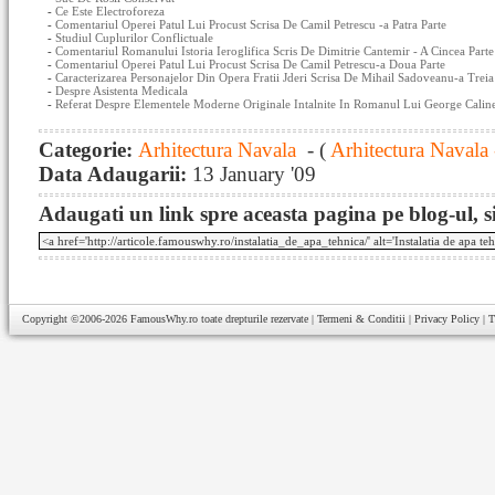
-
Ce Este Electroforeza
-
Comentariul Operei Patul Lui Procust Scrisa De Camil Petrescu -a Patra Parte
-
Studiul Cuplurilor Conflictuale
-
Comentariul Romanului Istoria Ieroglifica Scris De Dimitrie Cantemir - A Cincea Parte
-
Comentariul Operei Patul Lui Procust Scrisa De Camil Petrescu-a Doua Parte
-
Caracterizarea Personajelor Din Opera Fratii Jderi Scrisa De Mihail Sadoveanu-a Treia
-
Despre Asistenta Medicala
-
Referat Despre Elementele Moderne Originale Intalnite In Romanul Lui George Caline
Categorie:
Arhitectura Navala
- (
Arhitectura Navala 
Data Adaugarii:
13 January '09
Adaugati un link spre aceasta pagina pe blog-ul, si
Copyright ©2006-2026
FamousWhy.ro
toate drepturile rezervate |
Termeni & Conditii
|
Privacy Policy
|
T