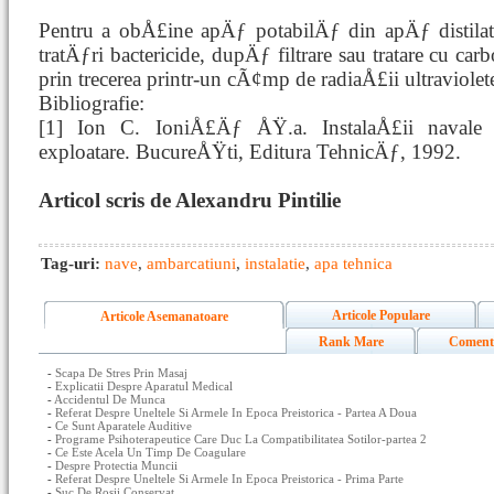
Pentru a obÅ£ine apÄƒ potabilÄƒ din apÄƒ distilat
tratÄƒri bactericide, dupÄƒ filtrare sau tratare cu ca
prin trecerea printr-un cÃ¢mp de radiaÅ£ii ultraviolet
Bibliografie:
[1] Ion C. IoniÅ£Äƒ ÅŸ.a. InstalaÅ£ii navale
exploatare. BucureÅŸti, Editura TehnicÄƒ, 1992.
Articol scris de Alexandru Pintilie
Tag-uri:
nave
,
ambarcatiuni
,
instalatie
,
apa tehnica
Articole Populare
Articole Asemanatoare
Rank Mare
Coment
-
Scapa De Stres Prin Masaj
-
Explicatii Despre Aparatul Medical
-
Accidentul De Munca
-
Referat Despre Uneltele Si Armele In Epoca Preistorica - Partea A Doua
-
Ce Sunt Aparatele Auditive
-
Programe Psihoterapeutice Care Duc La Compatibilitatea Sotilor-partea 2
-
Ce Este Acela Un Timp De Coagulare
-
Despre Protectia Muncii
-
Referat Despre Uneltele Si Armele In Epoca Preistorica - Prima Parte
-
Suc De Rosii Conservat