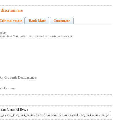
,
discriminare
Cele mai votate
Rank Mare
Comentate
colar
ctualitate Manifesta Intermitenta Cu Tensiune Crescuta
 Din Grupurile Dezavantajate
enta Comuna
l sau forum-ul Dvs. :