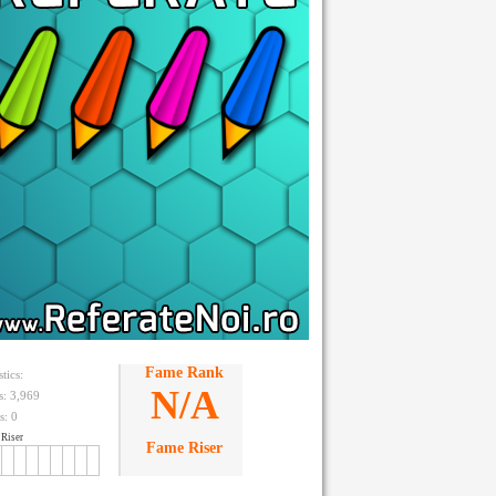
Fame Rank
stics:
N/A
ts: 3,969
s:
0
Riser
Fame Riser