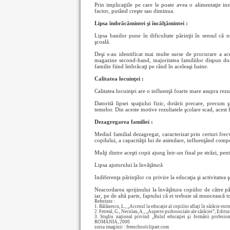
Prin implicaţiile pe care le poate avea o alimentaţie in
factor, putând creşte sau diminua.
Lipsa îmbrăcămintei şi încălţămintei :
Lipsa banilor pune în dificultate părinţii în sensul că 
şcoală.
Deşi s-au identificat mai multe surse de procurare a ac
magazine second-hand, majoritatea familiilor dispun doa
familie fiind îmbrăcaţi pe rând în aceleaşi haine.
Calitatea locuinţei :
Calitatea locuinţei are o influenţă foarte mare asupra rezul
Datorită lipsei spaţiului fizic, dotării precare, precum şi
temelor. Din aceste motive rezultatele şcolare scad, acest
Dezagregarea familiei :
Mediul familial dezagregat, caracterizat prin certuri fre
copilului, a capacităţii lui de asimilare, influenţând compo
Mulţi dintre aceşti copii ajung într-un final pe străzi, pen
Lipsa ajutorului la învăţătură
Indiferenţa părinţilor cu privire la educaţia şi activitate
Neacordarea sprijinului la învăţătura copiilor de către pă
iar, pe de altă parte, faptului că ei trebuie să muncească t
Referinte :
1. Bălănescu, L., „Accesul la educaţie al copiilor aflaţi în sărăcie extr
2. Ferreal, G., Neculau, A., „Aspecte psihosociale ale sărăciei”, Editu
3. Studiu naţional privind „Rolul educaţiei şi formării profesio
ROMÂNIA, 2000
sursa imaginii : freeschoolclipart.com