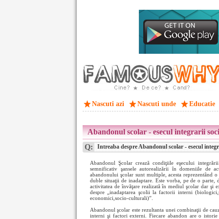
Nascuti azi
Nascuti unde
Educatie
Abandonul scolar - esecul integrarii soc
Q:
Intreaba despre Abandonul scolar - esecul integra
Abandonul Şcolar crează condiţiile eşecului integrării
semnificativ şansele autorealizării în domeniile de acti
abandonului şcolar sunt multiple, acesta reprezentând o 
duble situaţii de inadaptare. Este vorba, pe de o parte, 
activitatea de învăţare realizată în mediul şcolar dar şi e
despre „inadaptarea şcolii la factorii interni (biologici,
economici,socio-culturali)”.
Abandonul şcolar este rezultanta unei combinaţii de cauze
interni şi factori externi. Fiecare abandon are o istorie