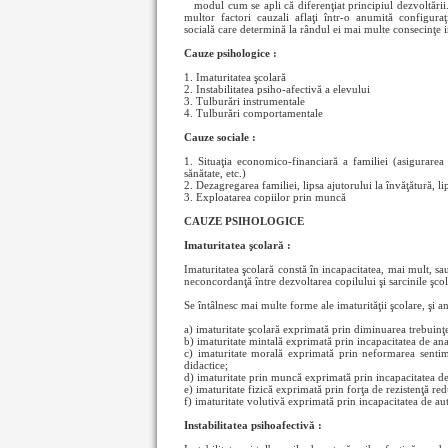
modul cum se apli
că diferenţiat principiul dezvoltăr
multor factori cauzali aflaţi într-o anumită configura
socială care determină la rândul ei mai multe consecinţe i
Cauze psihologice :
1. Imaturitatea şcolară
2. Instabilitatea psiho-afectivă a elevului
3. Tulburări instrumentale
4. Tulburări comportamentale
Cauze sociale :
1. Situaţia economico-financiară a familiei (asigurarea h
sănătate, etc.)
2. Dezagregarea familiei, lipsa ajutorului la învăţătură, li
3. Exploatarea copiilor prin muncă
CAUZE PSIHOLOGICE
Imaturitatea şcolară :
Imaturitatea şcolară constă în incapacitatea, mai mult, sau
neconcordanţă între dezvoltarea copilului şi sarcinile şcol
Se întâlnesc mai multe forme ale imaturităţii şcolare, şi 
a) imaturitate şcolară exprimată prin diminuarea trebuinţe
b) imaturitate mintală exprimată prin incapacitatea de anali
c) imaturitate morală exprimată prin neformarea sentimen
didactice;
d) imaturitate prin muncă exprimată prin incapacitatea de 
e) imaturitate fizică exprimată prin forţa de rezistenţă red
f) imaturitate volutivă exprimată prin incapacitatea de aut
Instabilitatea psihoafectivă :