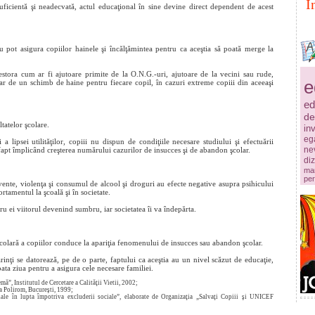
I
suficientă şi neadecvată, actul educaţional în sine devine direct dependent de acest
nu pot asigura copiilor hainele şi încălţămintea pentru ca aceştia să poată merge la
estora cum ar fi ajutoare primite de la O.N.G.-uri, ajutoare de la vecini sau rude,
e
r de un schimb de haine pentru fiecare copil, în cazuri extreme copiii din aceeaşi
ed
de
tatelor şcolare.
in
ega
 a lipsei utilităţilor, copiii nu dispun de condiţiile necesare studiului şi efectuării
ne
 fapt împlicând creşterea numărului cazurilor de insucces şi de abandon şcolar.
diz
mar
per
cvente, violenţa şi consumul de alcool şi droguri au efecte negative asupra psihicului
rtamentul la şcoală şi în societate.
tru ei viitorul devenind sumbru, iar societatea îi va îndepărta.
a şcolară a copiilor conduce la apariţia fenomenului de insucces sau abandon şcolar.
rinţi se datorează, pe de o parte, faptului ca aceştia au un nivel scăzut de educaţie,
oata ziua pentru a asigura cele necesare familiei.
emă”, Institutul de Cercetare a Calităţii Vietii, 2002;
ra Polirom, Bucureşti, 1999;
nale în lupta împotriva excluderii sociale”, elaborate de Organizaţia „Salvaţi Copiii şi UNICEF