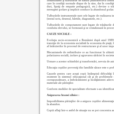
Instabilitatea şi tulburarile de natură psihoafectivă cond
care în condiţii normale dispar de la sine, dar în condiţi
duri, lipsiţi de empatie pedagogică, etc.) devine o tră
nereuşitei şcolare şi implicit conduce la abandonul şcolar.
Tulburările instrumentale sunt cele legate de realizarea in
(textul scris, desenul, hârtiile, diagramele, etc.).
Tulburările de compotament sunt legate de trăsăturile de 
conduita elevului, se formează şi se cristalizează în proces
CAUZE SOCIALE :
Evoluţia socio-economică a României după anul 1989 a 
tranziţie de la economia socialistă la economia de piaţă, 
al întârzierilor în procesul de restructurare şi al unor impo
Mecanismele de redistribuire ce au functionat în ultimii 
polarizarea socială, izolare şi agravarea sărăciei în socie
Urmare a acestor schimbări şi transformări, nevoia de asist
Educaţia copiilor proveniţi din familiile sărace este o pr
Cauzele pentru care aceşti copii întâmpină dificultăţi
existente în sistemul educaţional cât şi de problemele
corespunzătoare, a îmbrăcămintei şi încălţămintei adecvat
materiale ale părinţilor.
Conform studiilor de specialitate efectuate s-au identifica
Asigurarea hranei zilnice :
Imposibilitatea părinţilor de a asigura copiilor alimenta
la abandon.
Copiii aflaţi într-o astfel de situaţie nu se pot concentra a