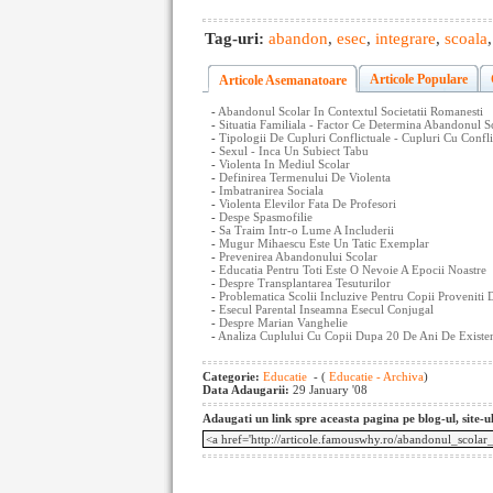
Tag-uri:
abandon
,
esec
,
integrare
,
scoala
Articole Populare
Articole Asemanatoare
-
Abandonul Scolar In Contextul Societatii Romanesti
-
Situatia Familiala - Factor Ce Determina Abandonul S
-
Tipologii De Cupluri Conflictuale - Cupluri Cu Confli
-
Sexul - Inca Un Subiect Tabu
-
Violenta In Mediul Scolar
-
Definirea Termenului De Violenta
-
Imbatranirea Sociala
-
Violenta Elevilor Fata De Profesori
-
Despe Spasmofilie
-
Sa Traim Intr-o Lume A Includerii
-
Mugur Mihaescu Este Un Tatic Exemplar
-
Prevenirea Abandonului Scolar
-
Educatia Pentru Toti Este O Nevoie A Epocii Noastre
-
Despre Transplantarea Tesuturilor
-
Problematica Scolii Incluzive Pentru Copii Proveniti
-
Esecul Parental Inseamna Esecul Conjugal
-
Despre Marian Vanghelie
-
Analiza Cuplului Cu Copii Dupa 20 De Ani De Exist
Categorie:
Educatie
- (
Educatie - Archiva
)
Data Adaugarii:
29 January '08
Adaugati un link spre aceasta pagina pe blog-ul, site-u