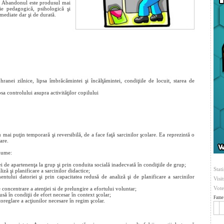
ii. Abandonul este produsul mai
ţie pedagogică, psihologică şi
mediate dar şi de durată.
ranei zilnice, lipsa îmbrăcămintei şi încălţămintei, condiţiile de locuit, starea de
psa controlului asupra activităţilor copilului
 mai puţin temporară şi reversibilă, de a face faţă sarcinilor şcolare. Ea reprezintă o
are.
anume:
i de apartenenţa la grup şi prin conduita socială inadecvată în condiţiile de grup;
Stati
ză şi planificare a sarcinilor didactice;
tului datoriei şi prin capacitatea redusă de analiză şi de planificare a sarcinilor
Visi
Vote
concentrare a atenţiei si de prelungire a efortului voluntar;
usă în condiţii de efort necesar în context şcolar;
Fame 
oreglare a acţiunilor necesare în regim şcolar.