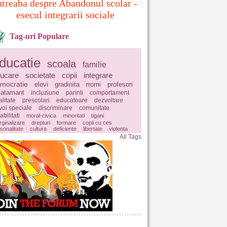
ntreaba despre Abandonul scolar -
esecul integrarii sociale
Tag-uri Populare
ducatie
scoala
familie
ucare
societate
copii
integrare
mocratie
elevi
gradinita
rromi
profesori
vatamant
incluziune
parinti
comportament
litate
prescolari
educatoare
dezvoltare
voi speciale
discriminare
comunitate
abilitati
moral-civica
minoritati
tigani
ginalizare
drepturi
formare
copii cu ces
sonalitate
cultura
deficiente
libertate
violenta
All Tags