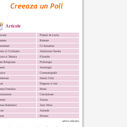
Articole
ucatie
Planuri de Lectie
natate
Referate
mentarii
Ce Inseamna
orie si Civilizatie
Arhitectura Navala
iinta si Tehnica
Filozofie
ata Religioasa
Psihologie
aceri
Astrologie
zica
Cinematografie
lebritati
Sfaturi Utile
ort
Dragoste si Sex
mea Femeilor
Moda
stronomie
Calculatoare
ternet
Turism
mea Barbatilor
Auto Moto
curi
Animale
euri
Diverse
- arhiva educatie