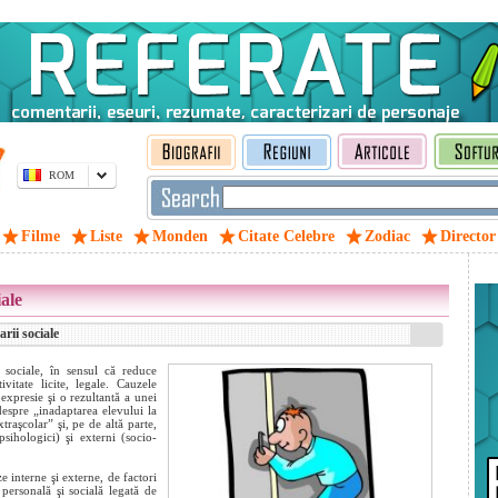
ROM
Filme
Liste
Monden
Citate Celebre
Zodiac
Director
iale
rii sociale
 sociale, în sensul că reduce
vitate licite, legale. Cauzele
expresie şi o rezultantă a unei
despre „inadaptarea elevului la
xtraşcolar” şi, pe de altă parte,
psihologici) şi externi (socio-
 interne şi externe, de factori
 personală şi socială legată de