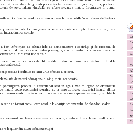
uc la anxietate. Aceasta este exprimată prin una sau mai multe fobii, reacţii de teamă
i educative neadecvate (părinţi prea autoritari, camarazi de joacă agresivi, profesori
sătură de personalitate durabilă, cu efecte negative majore înregistrate în planul
suficientă a funcţiei semiotice a unor obiecte indispensabile în acitvitatea de învăţare
personalitate afectiv-emoţionale şi volativ-caracteriale, aptitudinale care reglează
ul interacţiunilor sociale.
Ed
Sa
fost influenţată de schimbările de democratizare a societăţii şi de procesul de
Co
în contextual unei crize economice prelungite, al unor presiuni structurale puternice,
rtante tensiuni şi conflicte sociale.
Ist
St
ani au condus la crearea de elite în diferite domenii, care au contribuit în final la
tatea românească.
Vi
Af
enţă socială focalizată pe grupurile afectate a crescut.
Mu
oblemă atât de natură educaţională, cât şi socio-economică.
Ce
 în parcurgerea procesului educaţional sunt în egală măsură legate de disfuncţiile
Sp
 de natură socio-economică pornind de la imposibilitatea asigurării hranei zilnice
e fiecărui anotimp şi terminând cu cheltuielile care depăşesc cu mult posibilităţile
Lu
Ga
t o serie de factori sociali care conduc la apariţia fenomenului de abandon şcolar.
In
Lu
Jo
ţia corespunzătoare favorizează insuccesul şcolar, conducând în cele mai multe cazuri
Es
supra lecţiilor din cauza subalimentaţiei.