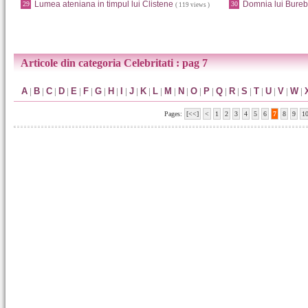
Lumea ateniana in timpul lui Clistene
Domnia lui Bureb
29
30
( 119 views )
Articole din categoria Celebritati : pag 7
A
|
B
|
C
|
D
|
E
|
F
|
G
|
H
|
I
|
J
|
K
|
L
|
M
|
N
|
O
|
P
|
Q
|
R
|
S
|
T
|
U
|
V
|
W
|
Pages:
[<<]
<
1
2
3
4
5
6
7
8
9
1