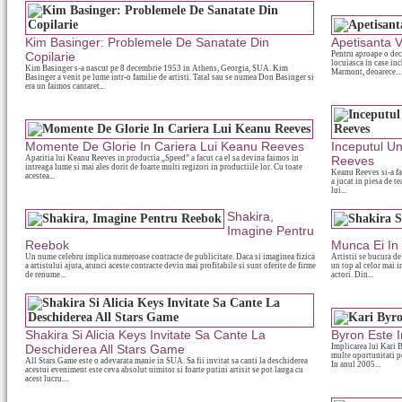
Kim Basinger: Problemele De Sanatate Din
Apetisanta 
Copilarie
Pentru aproape o dec
locuiasca in case inc
Kim Basinger s-a nascut pe 8 decembrie 1953 in Athens, Georgia, SUA. Kim
Marmont, deoarece...
Basinger a venit pe lume intr-o familie de artisti. Tatal sau se numea Don Basinger si
era un faimos cantaret...
Momente De Glorie In Cariera Lui Keanu Reeves
Inceputul U
Aparitia lui Keanu Reeves in productia „Speed” a facut ca el sa devina faimos in
Reeves
intreaga lume si mai ales dorit de foarte multi regizori in productiile lor. Cu toate
Keanu Reeves si-a fac
acestea...
a jucat in piesa de t
lui...
Shakira,
Imagine Pentru
Reebok
Munca Ei In
Un nume celebru implica numeroase contracte de publicitate. Daca si imaginea fizica
Artistii se bucura de
a artistului ajuta, atunci aceste contracte devin mai profitabile si sunt oferite de firme
un top al celor mai 
de renume...
actori. Din...
Shakira Si Alicia Keys Invitate Sa Cante La
Byron Este I
Deschiderea All Stars Game
Implicarea lui Kari
multe oportunitati p
All Stars Game este o adevarata manie in SUA. Sa fii invitat sa canti la deschiderea
In anul 2005...
acestui eveniment este ceva absolut uimitor si foarte putini artisit se pot lauga cu
acest lucru....