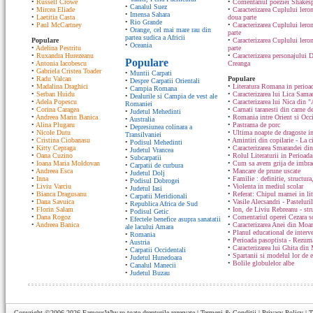
•
Russell Crowe
•
Comentariul poeziei Shakesp
•
Canalul Suez
•
Mircea Eliade
•
Caracterizarea Cuplului lero
•
Imensa Sahara
•
Laetitia Casta
doua parte
•
Rio Grande
•
Paul McCartney
•
Caracterizarea Cuplului lero
•
Orange, cel mai mare rau din
parte
partea sudica a Africii
Populare
•
Caracterizarea Cuplului ler
•
Oceania
•
Adelina Pestritu
parte
•
Ruxandra Hurezeanu
•
Caracterizarea personajului D
Populare
•
Antonia Iacobescu
Creanga
•
Gabriela Cristea Toader
•
Muntii Carpati
•
Radu Valcan
Populare
•
Despre Carpatii Orientali
•
Madalina Draghici
•
Literatura Romana in perioad
•
Campia Romana
•
Serban Huidu
•
Caracterizarea lui Lica Sam
•
Dealurile si Campia de vest ale
•
Adela Popescu
•
Caracterizarea lui Nica din "
Romaniei
•
Corina Caragea
•
Carnati taranesti din carne de
•
Judetul Mehedinti
•
Andreea Marin Banica
•
Romania intre Orient si Occ
•
Australia
•
Alina Plugaru
•
Pastrama de porc
•
Depresiunea colinara a
•
Nicole Dutu
•
Ultima noapte de dragoste in
Transilvaniei
•
Cristina Ciobanasu
•
Amintiri din copilarie - La c
•
Podisul Mehedinti
•
Kitty Cepraga
•
Caracterizarea Smarandei din
•
Judetul Vrancea
•
Oana Cuzino
•
Rolul Literaturii in Perioada
•
Subcarpatii
•
Ioana Maria Moldovan
•
Cum sa avem grija de imbrac
•
Carpatii de curbura
•
Andreea Esca
•
Mancare de prune uscate
•
Judetul Dolj
•
Inna
•
Familie : definitie, structura
•
Podisul Dobrogei
•
Liviu Varciu
•
Violenta in mediul scolar
•
Judetul Iasi
•
Bianca Dragusanu
•
Referat: Chipul mamei in lit
•
Carpatii Meridionali
•
Dana Savuica
•
Vasile Alecsandri - Pasteluri
•
Republica Africa de Sud
•
Florin Salam
•
Ion, de Liviu Rebreanu - str
•
Podisul Getic
•
Dana Rogoz
•
Comentariul operei Cezara s
•
Efectele benefice asupra sanatatii
•
Andreea Banica
•
Caracterizarea Anei din Moa
ale lacului Amara
•
Planul educational de interve
•
Romania
•
Perioada pasoptista - Rezum
•
Austria
•
Caracterizarea lui Ghita din
•
Carpatii Occidentali
•
Spartanii si modelul lor de 
•
Judetul Hunedoara
•
Bolile globulelor albe
•
Canalul Manecii
•
Judetul Buzau
Copyright ©2006-2026
FamousWhy.ro
toate drepturile rezervate |
Termeni & Conditii
|
Privacy Policy
|
T