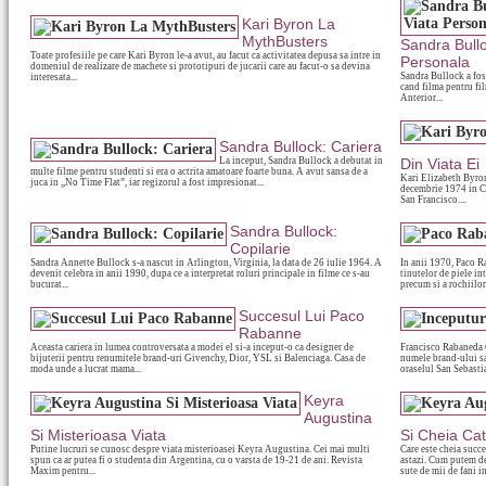
Kari Byron La
MythBusters
Sandra Bull
Toate profesiile pe care Kari Byron le-a avut, au facut ca activitatea depusa sa intre in
Personala
domeniul de realizare de machete si prototipuri de jucarii care au facut-o sa devina
Sandra Bullock a fos
interesata...
cand filma pentru fil
Anterior...
Sandra Bullock: Cariera
La inceput, Sandra Bullock a debutat in
Din Viata Ei
multe filme pentru studenti si era o actrita amatoare foarte buna. A avut sansa de a
Kari Elizabeth Byron
juca in „No Time Flat”, iar regizorul a fost impresionat...
decembrie 1974 in Cal
San Francisco....
Sandra Bullock:
Copilarie
Sandra Annette Bullock s-a nascut in Arlington, Virginia, la data de 26 iulie 1964. A
In anii 1970, Paco R
devenit celebra in anii 1990, dupa ce a interpretat roluri principale in filme ce s-au
tinutelor de piele in
bucurat...
precum si a rochiilor.
Succesul Lui Paco
Rabanne
Aceasta cariera in lumea controversata a modei el si-a inceput-o ca designer de
Francisco Rabaneda 
bijuterii pentru renumitele brand-uri Givenchy, Dior, YSL si Balenciaga. Casa de
numele brand-ului sa
moda unde a lucrat mama...
oraselul San Sebastia
Keyra
Augustina
Si Misterioasa Viata
Si Cheia Ca
Putine lucruri se cunosc despre viata misterioasei Keyra Augustina. Cei mai multi
Care este cheia succe
spun ca ar putea fi o studenta din Argentina, cu o varsta de 19-21 de ani. Revista
astazi. Cum putem 
Maxim pentru...
sute de mii de fani in