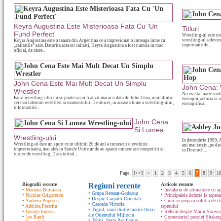
Keyra Augustina Este Misterioasa Fata Cu 'Un
Titluri
Fund Perfect'
Wrestling-ul este un 
wrestling-ul a deven
Keyra Augustina este o tanara din Argentina ce a impresionat o intreaga lume cu
importante de...
„calitatile” sale. Datorita acestor calitati, Keyra Augustina a fost numita in mod
oficial, de catre...
John Cena Este Mai Mult Decat Un Simplu
John Cena: W
Wrestler
Nu exista foarte mul
Fanii wrestling-ului nu se poate sa nu fi auzit macar o data de John Cena, unul dintre
exemplu, actoria si 
cei mai talentati wrestleri ai momentului. De obicei, in aceasta lume a wrestling-ului,
exemplifica...
informatiile...
John Cena
Si Lumea
Wrestling-ului
In decembrie 1999, A
Wrestling-ul este un sport ce in ultimii 20 de ani a cunoscut o evolutie
ani mai tarziu, pe da
impresionanta, mai ales in Statele Unite unde au aparut numeroase competitii si
in Dornoch...
turnee de wrestling. Daca initial...
Page:
[<<]
<
1
2
3
4
5
6
7
8
9
1
Biografii recente
Regiuni recente
Articole recente
•
Mariana Buruiana
•
Instalatia de alimentare cu ap
•
Grupa Retezat-Godeanu
•
Nicolae Grigorescu
•
Principalele defecte la tapeta
•
Despre Carpatii Orientali
•
Andreea Popescu
•
Cum se prepara solutia de cle
•
Cascada Victoria
•
Adelina Pestritu
tapetului
•
Tigrul, unul dintre marile fluvii
•
George Enescu
•
Referat despre Marin Sorescu
ale Orientului Mijlociu
•
Joe Ranft
•
Comentariul poeziei Shakespe
•
Tahiti, Perla Pacificului