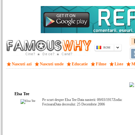
ROM
Nascuti azi
Nascuti unde
Educatie
Filme
Liste
M
Elsa Tee
Pe scurt despre Elsa Tee:Data nasterii: 09/03/1917Zodia:
FecioaraData decesului: 25 Decembrie 2006