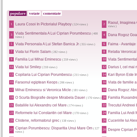
populare
votate
comentate
Raoul, Imaginea 
Laura Cosoi In Pictorialul Playboy
1
2
( 524 views )
views )
Viata Sentimentala A Lui Ciprian Porumbescu
( 400
Dana Rogoz Goa
3
4
views )
Viata Personala A Lui Stefan Banica Jr
Faima - Avantaje
5
6
( 355 views )
Viata lui Florin Salam
Relatia Veronica
7
8
( 282 views )
Familia Lui Mihai Eminescu
Viata Sentimental
9
10
( 259 views )
Viata lui Smiley
Darius I, cel mai 
11
12
( 218 views )
Copilaria Lui Ciprian Porumbescu
Kari Byron Este I
13
14
( 211 views )
Faraonul egiptean Keops
Viata de familie 
15
16
( 206 views )
Mihai Eminescu si Veronica Micle
Dana Rogoz: Abr
17
18
( 181 views )
O Scurta Biografie despre Mirabela Dauer
Familia Ruxandr
19
20
( 176 views )
Bataliile lui Alexandru cel Mare
Trecutul Andreei
21
22
( 174 views )
Reformele lui Constantin cel Mare
Familia Lui Andi
23
24
( 170 views )
Clistene, reformatorul grec
Cuceririle lui Al
25
26
( 138 views )
Ciprian Porumbescu: Disparitia Unui Mare Om
( 127
Despre Ciprian 
27
28
views )