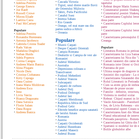
•
Cascada Victoria
•
Adelina Pestritu
tapetului
•
Tigrul, unul dintre marile fluvii
•
George Enescu
•
Referat despre Marin Sorescu
ale Orientului Mijlociu
•
Joe Ranft
•
Comentariul poeziei Shakespe
•
Tahiti, Perla Pacificului
•
Russell Crowe
•
Comentariul poeziei Shakesp
•
Canalul Suez
•
Mircea Eliade
•
Caracterizarea Cuplului lero
•
Imensa Sahara
•
Laetitia Casta
doua parte
•
Rio Grande
•
Paul McCartney
•
Caracterizarea Cuplului lero
•
Orange, cel mai mare rau din
parte
partea sudica a Africii
Populare
•
Caracterizarea Cuplului ler
•
Oceania
•
Adelina Pestritu
parte
•
Ruxandra Hurezeanu
•
Caracterizarea personajului D
Populare
•
Antonia Iacobescu
Creanga
•
Gabriela Cristea Toader
•
Muntii Carpati
•
Radu Valcan
Populare
•
Despre Carpatii Orientali
•
Madalina Draghici
•
Literatura Romana in perioad
•
Campia Romana
•
Serban Huidu
•
Caracterizarea lui Lica Sam
•
Dealurile si Campia de vest ale
•
Adela Popescu
•
Caracterizarea lui Nica din "
Romaniei
•
Corina Caragea
•
Carnati taranesti din carne de
•
Judetul Mehedinti
•
Andreea Marin Banica
•
Romania intre Orient si Occ
•
Australia
•
Alina Plugaru
•
Pastrama de porc
•
Depresiunea colinara a
•
Nicole Dutu
•
Ultima noapte de dragoste in
Transilvaniei
•
Cristina Ciobanasu
•
Amintiri din copilarie - La c
•
Podisul Mehedinti
•
Kitty Cepraga
•
Caracterizarea Smarandei din
•
Judetul Vrancea
•
Oana Cuzino
•
Rolul Literaturii in Perioada
•
Subcarpatii
•
Ioana Maria Moldovan
•
Cum sa avem grija de imbrac
•
Carpatii de curbura
•
Andreea Esca
•
Mancare de prune uscate
•
Judetul Dolj
•
Inna
•
Familie : definitie, structura
•
Podisul Dobrogei
•
Liviu Varciu
•
Violenta in mediul scolar
•
Judetul Iasi
•
Bianca Dragusanu
•
Referat: Chipul mamei in lit
•
Carpatii Meridionali
•
Dana Savuica
•
Vasile Alecsandri - Pasteluri
•
Republica Africa de Sud
•
Florin Salam
•
Ion, de Liviu Rebreanu - str
•
Podisul Getic
•
Dana Rogoz
•
Comentariul operei Cezara s
•
Efectele benefice asupra sanatatii
•
Andreea Banica
•
Caracterizarea Anei din Moa
ale lacului Amara
•
Planul educational de interve
•
Romania
•
Perioada pasoptista - Rezum
•
Austria
•
Caracterizarea lui Ghita din
•
Carpatii Occidentali
•
Spartanii si modelul lor de 
•
Judetul Hunedoara
•
Bolile globulelor albe
•
Canalul Manecii
•
Judetul Buzau