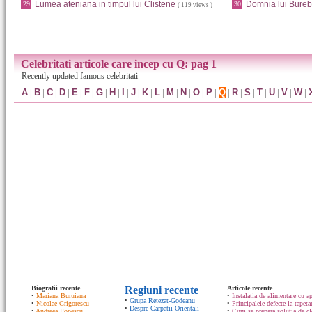
Lumea ateniana in timpul lui Clistene
Domnia lui Bureb
29
30
( 119 views )
Celebritati articole care incep cu Q: pag 1
Recently updated famous celebritati
A
|
B
|
C
|
D
|
E
|
F
|
G
|
H
|
I
|
J
|
K
|
L
|
M
|
N
|
O
|
P
|
Q
|
R
|
S
|
T
|
U
|
V
|
W
|
Biografii recente
Regiuni recente
Articole recente
•
Mariana Buruiana
•
Instalatia de alimentare cu ap
•
Grupa Retezat-Godeanu
•
Nicolae Grigorescu
•
Principalele defecte la tapeta
•
Despre Carpatii Orientali
•
Andreea Popescu
•
Cum se prepara solutia de cle