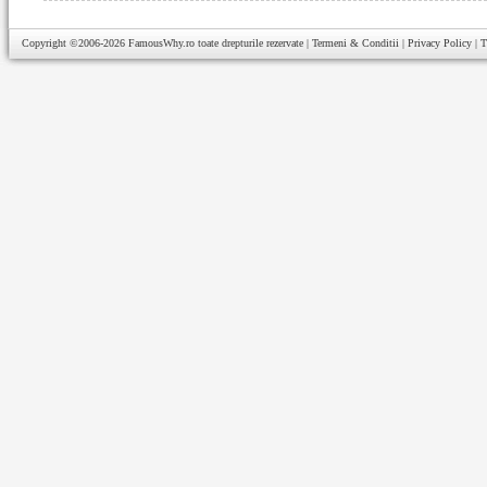
Copyright ©2006-2026
FamousWhy.ro
toate drepturile rezervate |
Termeni & Conditii
|
Privacy Policy
|
T