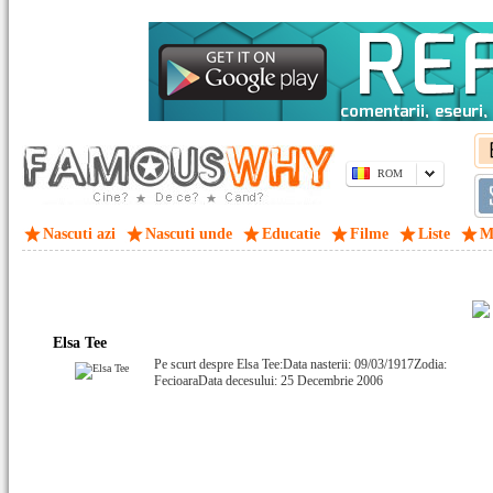
ROM
Nascuti azi
Nascuti unde
Educatie
Filme
Liste
M
Elsa Tee
Pe scurt despre Elsa Tee:Data nasterii: 09/03/1917Zodia:
FecioaraData decesului: 25 Decembrie 2006