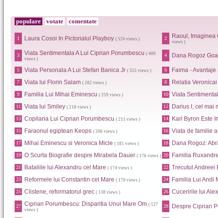
populare
votate
comentate
Raoul, Imaginea 
Laura Cosoi In Pictorialul Playboy
1
2
( 524 views )
views )
Viata Sentimentala A Lui Ciprian Porumbescu
( 400
Dana Rogoz Goa
3
4
views )
Viata Personala A Lui Stefan Banica Jr
Faima - Avantaje
5
6
( 355 views )
Viata lui Florin Salam
Relatia Veronica
7
8
( 282 views )
Familia Lui Mihai Eminescu
Viata Sentimental
9
10
( 259 views )
Viata lui Smiley
Darius I, cel mai 
11
12
( 218 views )
Copilaria Lui Ciprian Porumbescu
Kari Byron Este I
13
14
( 211 views )
Faraonul egiptean Keops
Viata de familie 
15
16
( 206 views )
Mihai Eminescu si Veronica Micle
Dana Rogoz: Abr
17
18
( 181 views )
O Scurta Biografie despre Mirabela Dauer
Familia Ruxandr
19
20
( 176 views )
Bataliile lui Alexandru cel Mare
Trecutul Andreei
21
22
( 174 views )
Reformele lui Constantin cel Mare
Familia Lui Andi
23
24
( 170 views )
Clistene, reformatorul grec
Cuceririle lui Al
25
26
( 138 views )
Ciprian Porumbescu: Disparitia Unui Mare Om
( 127
Despre Ciprian 
27
28
views )