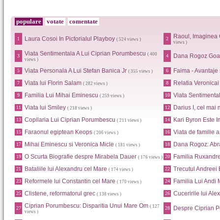
populare
votate
comentate
Raoul, Imaginea 
Laura Cosoi In Pictorialul Playboy
1
2
( 524 views )
views )
Viata Sentimentala A Lui Ciprian Porumbescu
( 400
Dana Rogoz Goa
3
4
views )
Viata Personala A Lui Stefan Banica Jr
Faima - Avantaje
5
6
( 355 views )
Viata lui Florin Salam
Relatia Veronica
7
8
( 282 views )
Familia Lui Mihai Eminescu
Viata Sentimental
9
10
( 259 views )
Viata lui Smiley
Darius I, cel mai 
11
12
( 218 views )
Copilaria Lui Ciprian Porumbescu
Kari Byron Este I
13
14
( 211 views )
Faraonul egiptean Keops
Viata de familie 
15
16
( 206 views )
Mihai Eminescu si Veronica Micle
Dana Rogoz: Abr
17
18
( 181 views )
O Scurta Biografie despre Mirabela Dauer
Familia Ruxandr
19
20
( 176 views )
Bataliile lui Alexandru cel Mare
Trecutul Andreei
21
22
( 174 views )
Reformele lui Constantin cel Mare
Familia Lui Andi
23
24
( 170 views )
Clistene, reformatorul grec
Cuceririle lui Al
25
26
( 138 views )
Ciprian Porumbescu: Disparitia Unui Mare Om
( 127
Despre Ciprian 
27
28
views )