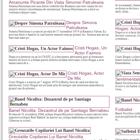
Amanunte Picante Din Viata Simonei Patruleasa
In invatamant, Simon
Simona Patruleasa este una dintre vedetele din Romania care este vanata de toti
ea dorea sa devina o 
ziaristii dornici intotdeauna de senzational. Simona Patruleasa nu a dorit sa
mult, chiar...
vorbeasca despre viata...
Despre Simona
Patruleasa
Hogas: Acto
Simona Patruleasa s-a nascut pe data de 17 noiembrie 1974 la Ramnicu Valcea. Ea
Dupa ce si-a facut de
provine dintr-o familie in care bunele maniere erau pe primul loc. Simona mai are un
devenit cunoscut, Cri
frate mai mare pe...
a terminat...
Cristi Hogas, Un
Actor Faimos
Dupa ce a petrecut un an la UNATC si a descoperit adevaratul gust al frumoasei
Cristi Hogas s-a bucu
meserii de actor si a filmat pentru diferite reclame televizate, Cristi Hogas a avut
foarte linistit la Bu
marea sansa de a...
Deasemenea...
Cristi Hogas, Actor
De Mic
Sentimentala
Cristi Hogas s-a nascut pe 7 august 1979 la Braila. Inca de cand era doar un
Banel Nicolita este 
adolescent, Cristi Hogas era un baiat plin de energie care intretinea atmosfera in
el este si un barbat c
grupul sau de prieteni....
Ceea...
Fotbalist
Banel Nicolita: Dezastrul de pe Santiago Bernabeu
Banel Nicolita a iubi
Pe data de 31 octombrie 2006, echipa Steaua Bucuresti trebuia sa joace meciul retur
juca pe pajistea de la
impotriva echipei Real Madrid. In meciul tur, echipa madrileana se impusese in
el...
Ghencea cu scorul...
Greutatile Copilariei Lui Banel Nicolita
Orice artist ascunde 