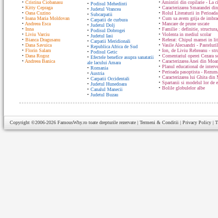
•
Cristina Ciobanasu
•
Amintiri din copilarie - La c
•
Podisul Mehedinti
•
Kitty Cepraga
•
Caracterizarea Smarandei din
•
Judetul Vrancea
•
Oana Cuzino
•
Rolul Literaturii in Perioada
•
Subcarpatii
•
Ioana Maria Moldovan
•
Cum sa avem grija de imbrac
•
Carpatii de curbura
•
Andreea Esca
•
Mancare de prune uscate
•
Judetul Dolj
•
Inna
•
Familie : definitie, structura
•
Podisul Dobrogei
•
Liviu Varciu
•
Violenta in mediul scolar
•
Judetul Iasi
•
Bianca Dragusanu
•
Referat: Chipul mamei in lit
•
Carpatii Meridionali
•
Dana Savuica
•
Vasile Alecsandri - Pasteluri
•
Republica Africa de Sud
•
Florin Salam
•
Ion, de Liviu Rebreanu - str
•
Podisul Getic
•
Dana Rogoz
•
Comentariul operei Cezara s
•
Efectele benefice asupra sanatatii
•
Andreea Banica
•
Caracterizarea Anei din Moa
ale lacului Amara
•
Planul educational de interve
•
Romania
•
Perioada pasoptista - Rezum
•
Austria
•
Caracterizarea lui Ghita din
•
Carpatii Occidentali
•
Spartanii si modelul lor de 
•
Judetul Hunedoara
•
Bolile globulelor albe
•
Canalul Manecii
•
Judetul Buzau
Copyright ©2006-2026
FamousWhy.ro
toate drepturile rezervate |
Termeni & Conditii
|
Privacy Policy
|
T