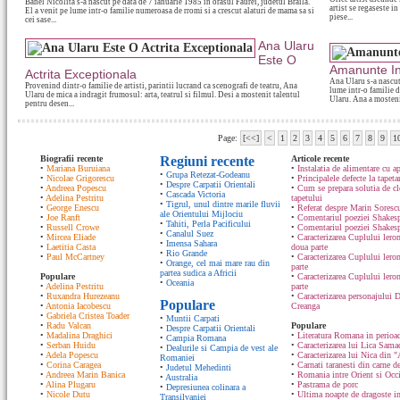
Banel Nicolita s-a nascut pe data de 7 ianuarie 1985 in orasul Faurei, judetul Braila.
artist se regaseste in
El a venit pe lume intr-o familie numeroasa de rromi si a crescut alaturi de mama sa si
piese...
cei sase...
Ana Ularu
Este O
Amanunte Int
Actrita Exceptionala
Ana Ularu s-a nascut
Provenind dintr-o familie de artisti, parintii lucrand ca scenografi de teatru, Ana
lume intr-o familie d
Ularu de mica a indragit frumosul: arta, teatrul si filmul. Desi a mostenit talentul
Ularu. Ana a mostenit
pentru desen...
Page:
[<<]
<
1
2
3
4
5
6
7
8
9
1
Biografii recente
Regiuni recente
Articole recente
•
Mariana Buruiana
•
Instalatia de alimentare cu ap
•
Grupa Retezat-Godeanu
•
Nicolae Grigorescu
•
Principalele defecte la tapeta
•
Despre Carpatii Orientali
•
Andreea Popescu
•
Cum se prepara solutia de cle
•
Cascada Victoria
•
Adelina Pestritu
tapetului
•
Tigrul, unul dintre marile fluvii
•
George Enescu
•
Referat despre Marin Sorescu
ale Orientului Mijlociu
•
Joe Ranft
•
Comentariul poeziei Shakespe
•
Tahiti, Perla Pacificului
•
Russell Crowe
•
Comentariul poeziei Shakesp
•
Canalul Suez
•
Mircea Eliade
•
Caracterizarea Cuplului lero
•
Imensa Sahara
•
Laetitia Casta
doua parte
•
Rio Grande
•
Paul McCartney
•
Caracterizarea Cuplului lero
•
Orange, cel mai mare rau din
parte
partea sudica a Africii
Populare
•
Caracterizarea Cuplului ler
•
Oceania
•
Adelina Pestritu
parte
•
Ruxandra Hurezeanu
•
Caracterizarea personajului D
Populare
•
Antonia Iacobescu
Creanga
•
Gabriela Cristea Toader
•
Muntii Carpati
•
Radu Valcan
Populare
•
Despre Carpatii Orientali
•
Madalina Draghici
•
Literatura Romana in perioad
•
Campia Romana
•
Serban Huidu
•
Caracterizarea lui Lica Sam
•
Dealurile si Campia de vest ale
•
Adela Popescu
•
Caracterizarea lui Nica din "
Romaniei
•
Corina Caragea
•
Carnati taranesti din carne de
•
Judetul Mehedinti
•
Andreea Marin Banica
•
Romania intre Orient si Occ
•
Australia
•
Alina Plugaru
•
Pastrama de porc
•
Depresiunea colinara a
•
Nicole Dutu
•
Ultima noapte de dragoste in
Transilvaniei