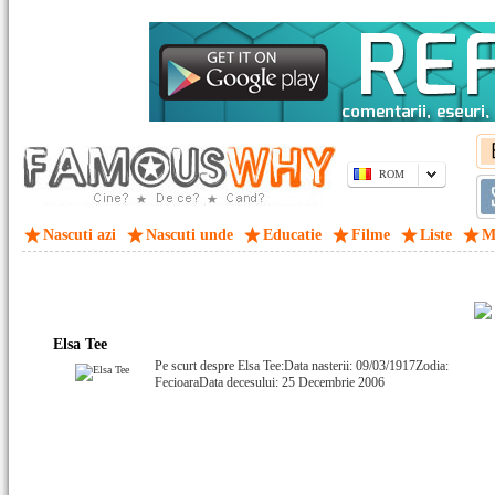
ROM
Nascuti azi
Nascuti unde
Educatie
Filme
Liste
M
Elsa Tee
Pe scurt despre Elsa Tee:Data nasterii: 09/03/1917Zodia:
FecioaraData decesului: 25 Decembrie 2006