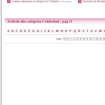
Lumea ateniana in timpul lui Clistene
Domnia lui Bureb
29
30
( 119 views )
Articole din categoria Celebritati : pag 11
A
|
B
|
C
|
D
|
E
|
F
|
G
|
H
|
I
|
J
|
K
|
L
|
M
|
N
|
O
|
P
|
Q
|
R
|
S
|
T
|
U
|
V
|
W
|
Pages:
[<<]
<
1
2
3
4
5
6
7
8
9
1