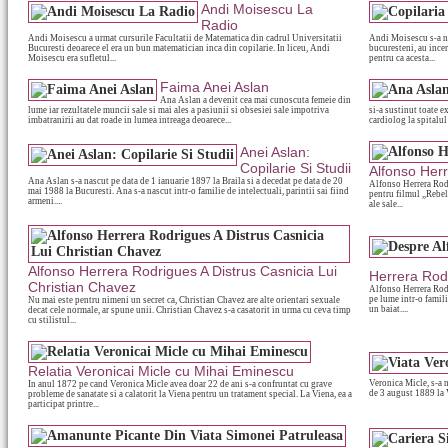
Andi Moisescu La
Radio
Andi Moisescu a urmat cursurile Facultatii de Matematica din cadrul Universitatii
Andi Moisescu s-a na
Bucuresti deoarece el era un bun matematician inca din copilarie. In liceu, Andi
bucuresteni, au incer
Moisescu era sufletul...
pentru ca acesta...
Faima Anei Aslan
Ana Aslan a devenit cea mai cunoscuta femeie din
lume iar rezultatele muncii sale si mai ales a pasiunii si obsesiei sale impotriva
si-a sustinut toate e
imbatranirii au dat roade in lumea intreaga deoarece...
cardiolog la spitalul 
Anei Aslan:
Copilarie Si Studii
Alfonso Her
Ana Aslan s-a nascut pe data de 1 ianuarie 1897 la Braila si a decedat pe data de 20
Alfonso Herrera Rodri
mai 1988 la Bucuresti. Ana s-a nascut intr-o familie de intelectuali, parintii sai fiind
pentru filmul „Rebel
armeni....
ale sale...
Alfonso Herrera Rodrigues A Distrus Casnicia Lui
Herrera Rod
Christian Chavez
Alfonso Herrera Rodr
pe lume intr-o famili
Nu mai este pentru nimeni un secret ca, Christian Chavez are alte orientari sexuale
un baiat....
decat cele normale, ar spune unii. Christian Chavez s-a casatorit in urma cu ceva timp
cu stilistul...
Relatia Veronicai Micle cu Mihai Eminescu
Veronica Micle, s-a n
In anul 1872 pe cand Veronica Micle avea doar 22 de ani s-a confruntat cu grave
de 3 august 1889 la V
probleme de sanatate si a calatorit la Viena pentru un tratament special. La Viena, ea a
participat printre...