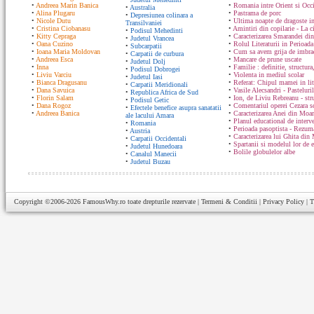
•
Andreea Marin Banica
•
Romania intre Orient si Occ
•
Australia
•
Alina Plugaru
•
Pastrama de porc
•
Depresiunea colinara a
•
Nicole Dutu
•
Ultima noapte de dragoste in
Transilvaniei
•
Cristina Ciobanasu
•
Amintiri din copilarie - La c
•
Podisul Mehedinti
•
Kitty Cepraga
•
Caracterizarea Smarandei din
•
Judetul Vrancea
•
Oana Cuzino
•
Rolul Literaturii in Perioada
•
Subcarpatii
•
Ioana Maria Moldovan
•
Cum sa avem grija de imbrac
•
Carpatii de curbura
•
Andreea Esca
•
Mancare de prune uscate
•
Judetul Dolj
•
Inna
•
Familie : definitie, structura
•
Podisul Dobrogei
•
Liviu Varciu
•
Violenta in mediul scolar
•
Judetul Iasi
•
Bianca Dragusanu
•
Referat: Chipul mamei in lit
•
Carpatii Meridionali
•
Dana Savuica
•
Vasile Alecsandri - Pasteluri
•
Republica Africa de Sud
•
Florin Salam
•
Ion, de Liviu Rebreanu - str
•
Podisul Getic
•
Dana Rogoz
•
Comentariul operei Cezara s
•
Efectele benefice asupra sanatatii
•
Andreea Banica
•
Caracterizarea Anei din Moa
ale lacului Amara
•
Planul educational de interve
•
Romania
•
Perioada pasoptista - Rezum
•
Austria
•
Caracterizarea lui Ghita din
•
Carpatii Occidentali
•
Spartanii si modelul lor de 
•
Judetul Hunedoara
•
Bolile globulelor albe
•
Canalul Manecii
•
Judetul Buzau
Copyright ©2006-2026
FamousWhy.ro
toate drepturile rezervate |
Termeni & Conditii
|
Privacy Policy
|
T