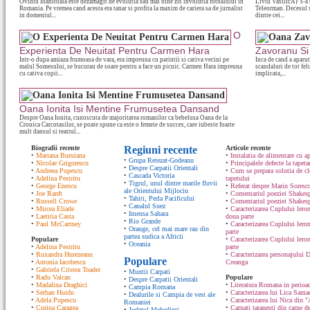
Ovidiu Ioanitoaia este dezamagit de evolutia sau mai bine zis involutia fotbalului in
Liviu VasilicÄƒ s-a n
Romania. Pe vremea cand acesta era tanar si profita la maxim de cariera sa de jurnalist
Teleorman. Decesul s
in domeniul...
dintre cei...
O
Experienta De Neuitat Pentru Carmen Hara
Zavoranu Si 
Intr-o dupa amiaza frumoasa de vara, era impreuna cu parintii si cativa vecini pe
Inca de cand a aparut
malul Somesului, se bucurau de soare pentru a face un picnic. Carmen Hara impreuna
scandaluri de tot fel
cu cativa copii...
implicata,...
Oana Ionita Isi Mentine Frumusetea Dansand
Despre Oana Ionita, cunoscuta de majoritatea romanilor ca bebelusa Oana de la
Cronica Carcotasilor, se poate spune ca este o femeie de succes, care iubeste foarte
mult dansul si teatrul...
Biografii recente
Regiuni recente
Articole recente
•
Mariana Buruiana
•
Instalatia de alimentare cu ap
•
Grupa Retezat-Godeanu
•
Nicolae Grigorescu
•
Principalele defecte la tapeta
•
Despre Carpatii Orientali
•
Andreea Popescu
•
Cum se prepara solutia de cle
•
Cascada Victoria
•
Adelina Pestritu
tapetului
•
Tigrul, unul dintre marile fluvii
•
George Enescu
•
Referat despre Marin Sorescu
ale Orientului Mijlociu
•
Joe Ranft
•
Comentariul poeziei Shakespe
•
Tahiti, Perla Pacificului
•
Russell Crowe
•
Comentariul poeziei Shakesp
•
Canalul Suez
•
Mircea Eliade
•
Caracterizarea Cuplului lero
•
Imensa Sahara
•
Laetitia Casta
doua parte
•
Rio Grande
•
Paul McCartney
•
Caracterizarea Cuplului lero
•
Orange, cel mai mare rau din
parte
partea sudica a Africii
Populare
•
Caracterizarea Cuplului ler
•
Oceania
•
Adelina Pestritu
parte
•
Ruxandra Hurezeanu
•
Caracterizarea personajului D
Populare
•
Antonia Iacobescu
Creanga
•
Gabriela Cristea Toader
•
Muntii Carpati
•
Radu Valcan
Populare
•
Despre Carpatii Orientali
•
Madalina Draghici
•
Literatura Romana in perioad
•
Campia Romana
•
Serban Huidu
•
Caracterizarea lui Lica Sam
•
Dealurile si Campia de vest ale
•
Adela Popescu
•
Caracterizarea lui Nica din "
Romaniei
•
Corina Caragea
•
Carnati taranesti din carne de
•
Judetul Mehedinti