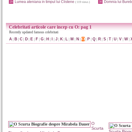
Lumea ateniana in timpul lui Clistene
Domnia lui Bureb
29
30
( 119 views )
Celebritati articole care incep cu O: pag 1
Recently updated famous celebritati
A
|
B
|
C
|
D
|
E
|
F
|
G
|
H
|
I
|
J
|
K
|
L
|
M
|
N
|
O
|
P
|
Q
|
R
|
S
|
T
|
U
|
V
|
W
|
O
Scurta
Scurta Biog