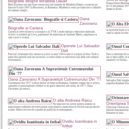
Biografie despre Mirabela Dauer
Diana Elena Muntean
Bela Scortaru sau mai bine cunoscuta sub numele de Mirabela Dauer s-a nascut pe
de 15 decembrie 1978
data de 9 iulie 1947 la Bucuresti, in Romania. Mirabela a venit pe lume intr-o familie
mama sa fiind...
de oameni simpli...
Oana
Zavoranu:
Biografie si Cariera
la lucrurile bune si l
Cariera in televiziune si-a inceput-o la TVR 1 unde realiza o emisiune matinala.
cand a copiat la teza s
Acolo l-a intalnit pe Cove, partenerul de emisiune al Andreei Marin, impreuna cu
care a avut o scurta...
Operele Lui Salvador
Dali
Punctul culminant din cariera sa a fost in anul 1934 cand si-a expus la New York o
Desi o multime de o
parte din operele sale iar succesul i-a venit odata cu universul sau aflat sub semnul
rau si fara suflet, e
erotismului...
casatorit cu Doina...
Oana Zavoranu A Supravietuit Cutremurului Din '77
Salvador Dali intaln
Cutremurul din 1977 a facut multe victime in Romania. Oameni simpli dar si actori,
superba doamna Eluar
cantareti si personalitati celebre si-au gasit sfarsitul sub ruine. In 1977, Oana
Zavoranu, pe atunci...
O alta Andreea Raicu
Orientarea S
Nu mai este un secret pentru nimeni ca
majoritatea vedetelor de televiziune sunt pentru a arata bine in reviste sau pe micile
Christian Chavez nu 
ecrane. Multe reviste de scandal au publicat in nenumarate...
datorat fenomenului R
deoarece el este...
Ovidiu Ioanitoaia in
fotbal