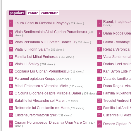
populare
votate
comentate
Raoul, Imaginea 
Laura Cosoi In Pictorialul Playboy
1
2
( 524 views )
views )
Viata Sentimentala A Lui Ciprian Porumbescu
( 400
Dana Rogoz Goa
3
4
views )
Viata Personala A Lui Stefan Banica Jr
Faima - Avantaje
5
6
( 355 views )
Viata lui Florin Salam
Relatia Veronica
7
8
( 282 views )
Familia Lui Mihai Eminescu
Viata Sentimental
9
10
( 259 views )
Viata lui Smiley
Darius I, cel mai 
11
12
( 218 views )
Copilaria Lui Ciprian Porumbescu
Kari Byron Este I
13
14
( 211 views )
Faraonul egiptean Keops
Viata de familie 
15
16
( 206 views )
Mihai Eminescu si Veronica Micle
Dana Rogoz: Abr
17
18
( 181 views )
O Scurta Biografie despre Mirabela Dauer
Familia Ruxandr
19
20
( 176 views )
Bataliile lui Alexandru cel Mare
Trecutul Andreei
21
22
( 174 views )
Reformele lui Constantin cel Mare
Familia Lui Andi
23
24
( 170 views )
Clistene, reformatorul grec
Cuceririle lui Al
25
26
( 138 views )
Ciprian Porumbescu: Disparitia Unui Mare Om
( 127
Despre Ciprian 
27
28
views )