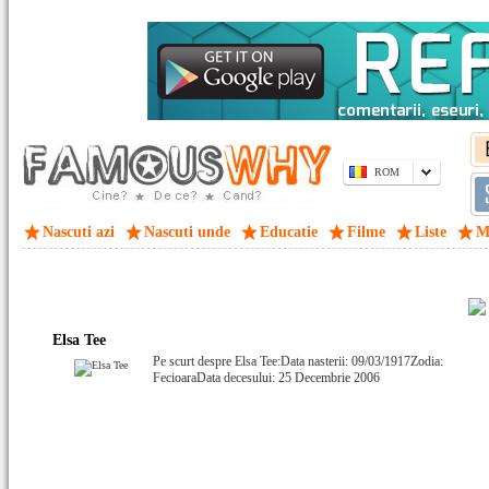
ROM
Nascuti azi
Nascuti unde
Educatie
Filme
Liste
M
Elsa Tee
Pe scurt despre Elsa Tee:Data nasterii: 09/03/1917Zodia:
FecioaraData decesului: 25 Decembrie 2006