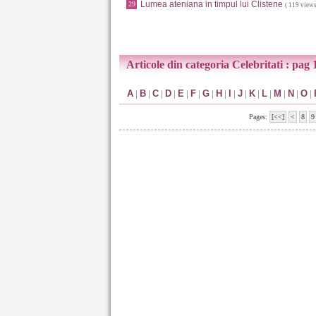
Lumea ateniana in timpul lui Clistene
29
( 119 views
Articole din categoria Celebritati : pag 
A
|
B
|
C
|
D
|
E
|
F
|
G
|
H
|
I
|
J
|
K
|
L
|
M
|
N
|
O
|
Pages:
[<<]
<
8
9