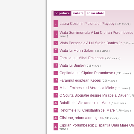
populare
votate
comentate
Laura Cosoi In Pictorialul Playboy
1
( 524 views )
Viata Sentimentala A Lui Ciprian Porumbescu
3
views )
Viata Personala A Lui Stefan Banica Jr
5
( 355 vie
Viata lui Florin Salam
7
( 282 views )
Familia Lui Mihai Eminescu
9
( 259 views )
Viata lui Smiley
11
( 218 views )
Copilaria Lui Ciprian Porumbescu
13
( 211 views )
Faraonul egiptean Keops
15
( 206 views )
Mihai Eminescu si Veronica Micle
17
( 181 views )
O Scurta Biografie despre Mirabela Dauer
19
( 17
Bataliile lui Alexandru cel Mare
21
( 174 views )
Reformele lui Constantin cel Mare
23
( 170 views )
Clistene, reformatorul grec
25
( 138 views )
Ciprian Porumbescu: Disparitia Unui Mare O
27
views )