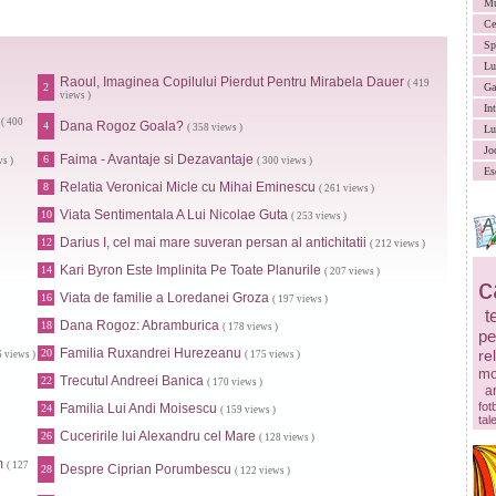
Mu
Ce
Sp
Lu
Raoul, Imaginea Copilului Pierdut Pentru Mirabela Dauer
( 419
2
Ga
views )
In
( 400
Dana Rogoz Goala?
4
( 358 views )
Lu
Jo
Faima - Avantaje si Dezavantaje
6
ws )
( 300 views )
Es
Relatia Veronicai Micle cu Mihai Eminescu
8
( 261 views )
Viata Sentimentala A Lui Nicolae Guta
10
( 253 views )
Darius I, cel mai mare suveran persan al antichitatii
12
( 212 views )
Kari Byron Este Implinita Pe Toate Planurile
14
( 207 views )
c
Viata de familie a Loredanei Groza
16
( 197 views )
t
Dana Rogoz: Abramburica
18
( 178 views )
pe
Familia Ruxandrei Hurezeanu
20
re
6 views )
( 175 views )
mo
Trecutul Andreei Banica
22
( 170 views )
ar
fot
Familia Lui Andi Moisescu
24
( 159 views )
tal
Cuceririle lui Alexandru cel Mare
26
( 128 views )
m
( 127
Despre Ciprian Porumbescu
28
( 122 views )