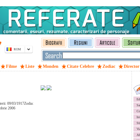
ROM
Filme
Liste
Monden
Citate Celebre
Zodiac
Director
Ed
terii: 09/03/1917Zodia:
Sa
mbrie 2006
Co
Ist
St
Vi
Af