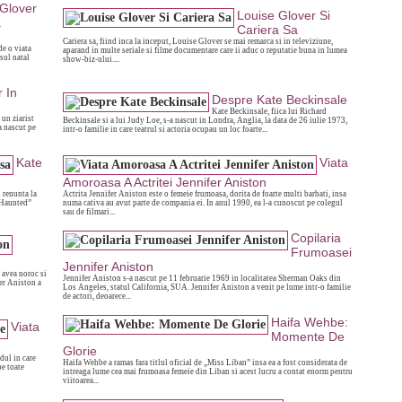
 Glover
Louise Glover Si
a
Cariera Sa
Cariera sa, fiind inca la inceput, Louise Glover se mai remarca si in televiziune,
de o viata
aparand in multe seriale si filme documentare care ii aduc o reputatie buna in lumea
sul natal
show-biz-ului....
 In
Despre Kate Beckinsale
Kate Beckinsale, fiica lui Richard
 un ziarist
Beckinsale si a lui Judy Loe, s-a nascut in Londra, Anglia, la data de 26 iulie 1973,
a nascut pe
intr-o familie in care teatrul si actoria ocupau un loc foarte...
Kate
Viata
Amoroasa A Actritei Jennifer Aniston
i renunta la
Actrita Jennifer Aniston este o femeie frumoasa, dorita de foarte multi barbati, insa
 “Haunted”
numa cativa au avut parte de compania ei. In anul 1990, ea l-a cunoscut pe colegul
sau de filmari...
Copilaria
Frumoasei
Jennifer Aniston
 avea noroc si
Jennifer Aniston s-a nascut pe 11 februarie 1969 in localitatea Sherman Oaks din
fer Aniston a
Los Angeles, statul California, SUA. Jennifer Aniston a venit pe lume intr-o familie
de actori, deoarece...
Haifa Wehbe:
Viata
Momente De
Glorie
dul in care
Haifa Wehbe a ramas fara titlul oficial de „Miss Liban” insa ea a fost considerata de
pe toate
intreaga lume cea mai frumoasa femeie din Liban si acest lucru a contat enorm pentru
viitoarea...