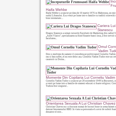
Inc
Fr
Haifa Wehbe
Haifa Wehbe s-a nascut pe data de 10 martie 1976 in Mahrouna, un mic 
sudul Libanului. Ea a venit pe lume intr-o familie cu traditii stravechi 
bine intemeiate....
Cariera Lu
Stanescu
Dragos Stanescu a urmat cursurile Facultatii de Marketing din cadrul U
„Aurel Vlaicu”, specializarea sa fiind finante-banci insa, a fost nevoit s
facultatea...
Omul Corn
Vadim Tud
Desi o multime de oameni il considera pe politicianul Corneliu Vadi
rau si fara suflet, el nu este deloc asa. Corneliu Vadim Tudor este un c
casatorit cu Doina...
Momente Din Copilaria Lui Corneliu Vadim
Corneliu Vadim Tudor s-a nascut pe 28 noiembrie 1949 la Bucuresti, i
a venit pe lume intr-o familie de oameni educati si foarte religiosi. Co
Tudora fost singurul...
Orientarea Sexuala A Lui Christian Chavez
Christian Chavez nu s-a bucurat numai de lucruri bune in urma faimei s
datorat fenomenului RBD. In viata sa personala el a avut de suferit foar
deoarece el este...