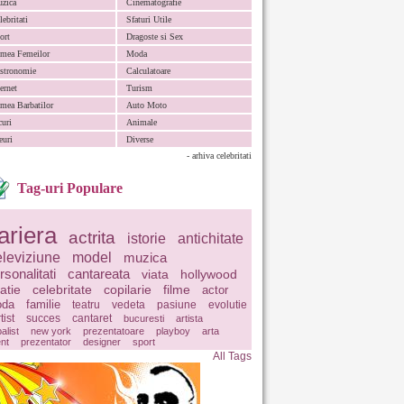
zica
Cinematografie
lebritati
Sfaturi Utile
ort
Dragoste si Sex
mea Femeilor
Moda
stronomie
Calculatoare
ternet
Turism
mea Barbatilor
Auto Moto
curi
Animale
euri
Diverse
- arhiva celebritati
Tag-uri Populare
ariera
actrita
istorie
antichitate
eleviziune
model
muzica
rsonalitati
cantareata
viata
hollywood
latie
celebritate
copilarie
filme
actor
da
familie
teatru
vedeta
pasiune
evolutie
tist
succes
cantaret
bucuresti
artista
balist
new york
prezentatoare
playboy
arta
ent
prezentator
designer
sport
All Tags