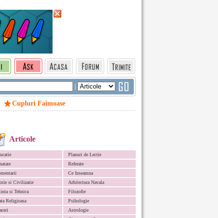
|
Cupluri Faimoase
Articole
ucatie
Planuri de Lectie
natate
Referate
mentarii
Ce Inseamna
orie si Civilizatie
Arhitectura Navala
iinta si Tehnica
Filozofie
ata Religioasa
Psihologie
aceri
Astrologie