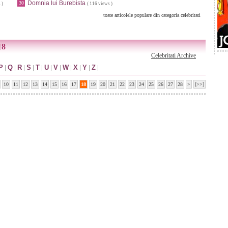
Domnia lui Burebista
30
 )
( 116 views )
toate articolele populare din categoria celebritati
18
Celebritati Archive
P
|
Q
|
R
|
S
|
T
|
U
|
V
|
W
|
X
|
Y
|
Z
|
10
11
12
13
14
15
16
17
18
19
20
21
22
23
24
25
26
27
28
>
[>>]