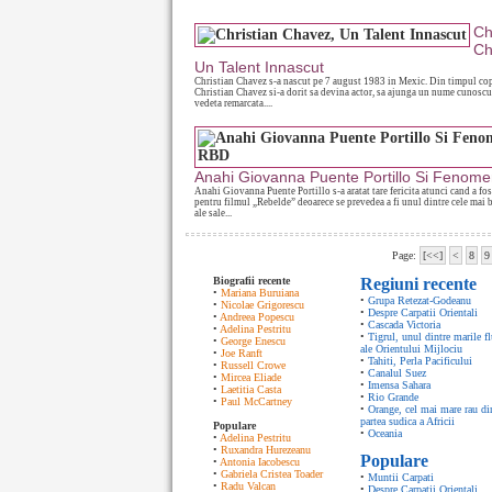
Ch
Ch
Un Talent Innascut
Christian Chavez s-a nascut pe 7 august 1983 in Mexic. Din timpul copi
Christian Chavez si-a dorit sa devina actor, sa ajunga un nume cunoscut
vedeta remarcata....
Anahi Giovanna Puente Portillo Si Fenom
Anahi Giovanna Puente Portillo s-a aratat tare fericita atunci cand a fos
pentru filmul „Rebelde” deoarece se prevedea a fi unul dintre cele mai 
ale sale...
Page:
[<<]
<
8
9
Biografii recente
Regiuni recente
•
Mariana Buruiana
•
Grupa Retezat-Godeanu
•
Nicolae Grigorescu
•
Despre Carpatii Orientali
•
Andreea Popescu
•
Cascada Victoria
•
Adelina Pestritu
•
Tigrul, unul dintre marile fl
•
George Enescu
ale Orientului Mijlociu
•
Joe Ranft
•
Tahiti, Perla Pacificului
•
Russell Crowe
•
Canalul Suez
•
Mircea Eliade
•
Imensa Sahara
•
Laetitia Casta
•
Rio Grande
•
Paul McCartney
•
Orange, cel mai mare rau di
partea sudica a Africii
Populare
•
Oceania
•
Adelina Pestritu
•
Ruxandra Hurezeanu
Populare
•
Antonia Iacobescu
•
Gabriela Cristea Toader
•
Muntii Carpati
•
Radu Valcan
•
Despre Carpatii Orientali