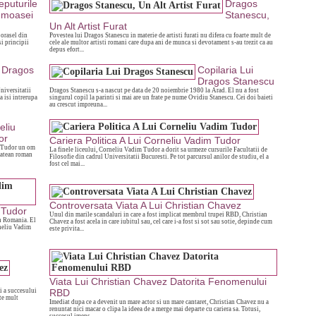
eputurile
Dragos
umoasei
Stanescu,
Un Alt Artist Furat
orasel din
Povestea lui Dragos Stanescu in materie de artisti furati nu difera cu foarte mult de
si principii
cele ale multor artisti romani care dupa ani de munca si devotament s-au trezit ca au
depus efort...
i Dragos
Copilaria Lui
Dragos Stanescu
niversitatii
Dragos Stanescu s-a nascut pe data de 20 noiembrie 1980 la Arad. El nu a fost
a isi intrerupa
singurul copil la parinti si mai are un frate pe nume Ovidiu Stanescu. Cei doi baieti
au crescut impreuna...
eliu
or
Cariera Politica A Lui Corneliu Vadim Tudor
m Tudor un om
La finele liceului, Corneliu Vadim Tudor a dorit sa urmeze cursurile Facultatii de
etatean roman
Filosofie din cadrul Universitatii Bucuresti. Pe tot parcursul anilor de studiu, el a
fost cel mai...
Controversata Viata A Lui Christian Chavez
 Tudor
Unul din marile scandaluri in care a fost implicat membrul trupei RBD, Christian
n Romania. El
Chavez a fost acela in care iubitul sau, cel care i-a fost si sot sau sotie, depinde cum
rneliu Vadim
este privita...
Viata Lui Christian Chavez Datorita Fenomenului
i a succesului
RBD
te mult
Imediat dupa ce a devenit un mare actor si un mare cantaret, Christian Chavez nu a
renuntat nici macar o clipa la ideea de a merge mai departe cu cariera sa. Totusi,