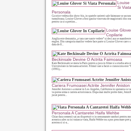
Louise
Si Viat
Personala
Ca orice vedeta din show-biz, in spatele carierei sale faimoase se ascun
tumultoasa. Louise Glover a fost gasita vinovata de magistratii din ora
pentru ca si-a pretins...
Louise Glover
Copilarie
Anglia este denumita „o tara care naste vedete” si deci asa se mandreste
englez. Din categoria marilor vedete face parte si Louise Glover care s-
data de 8...
Beckinsale Devine O Actrita Faimoasa
Kate Beckinsale se muta la Paris pentru a juca in filme si a studia arta s
Universitate in favoarea actoriei. Filmul care a facut-o cunoscuta este
(1995),...
Cariera Frumoasei Actrite Jennifer Aniston
Jennifer Aniston s-a mutat in Los Angeles, California in speranta ca va
va putea urma o cariera actoriceasca. Dupa mai multe probe date, Jenni
jucat pentru...
Personala A Cantaretei Haifa Wehbe
Chiar daca semenii sai au dispretuit-o in nenumarate randuri pentru mo
aceasta a ales sa isi traiasca viata, Haifa Wehbe nu a pus prea mare pret 
acestea si si-a...