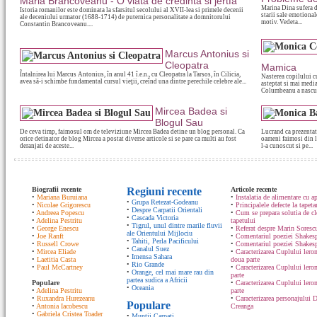
Maria Brancoveanu - O viata de credinta si jertfa
Marina Dina sufera de
Istoria romanilor este dominata la sfarsitul secolului al XVII-lea si primele decenii
starii sale emotional
ale deceniului urmator (1688-1714) de puternica personalitate a domnitorului
motiv. Vedeta...
Constantin Brancoveanu....
Marcus Antonius si
Cleopatra
Mamica
Întalnirea lui Marcus Antonius, în anul 41 î.e.n., cu Cleopatra la Tarsos, în Cilicia,
Nasterea copilului 
avea să-i schimbe fundamental cursul vieţii, creînd una dintre perechile celebre ale...
asteptat si mai medi
Columbeanu a nascut
Mircea Badea si
Blogul Sau
De ceva timp, faimosul om de televiziune Mircea Badea detine un blog personal. Ca
Lucrand ca prezentat
orice detinator de blog Mircea a postat diverse articole si se pare ca multi au fost
oameni faimosi din 
deranjati de aceste...
l-a cunoscut si pe...
Biografii recente
Regiuni recente
Articole recente
•
Mariana Buruiana
•
Instalatia de alimentare cu ap
•
Grupa Retezat-Godeanu
•
Nicolae Grigorescu
•
Principalele defecte la tapeta
•
Despre Carpatii Orientali
•
Andreea Popescu
•
Cum se prepara solutia de cle
•
Cascada Victoria
•
Adelina Pestritu
tapetului
•
Tigrul, unul dintre marile fluvii
•
George Enescu
•
Referat despre Marin Sorescu
ale Orientului Mijlociu
•
Joe Ranft
•
Comentariul poeziei Shakespe
•
Tahiti, Perla Pacificului
•
Russell Crowe
•
Comentariul poeziei Shakesp
•
Canalul Suez
•
Mircea Eliade
•
Caracterizarea Cuplului lero
•
Imensa Sahara
•
Laetitia Casta
doua parte
•
Rio Grande
•
Paul McCartney
•
Caracterizarea Cuplului lero
•
Orange, cel mai mare rau din
parte
partea sudica a Africii
Populare
•
Caracterizarea Cuplului ler
•
Oceania
•
Adelina Pestritu
parte
•
Ruxandra Hurezeanu
•
Caracterizarea personajului D
Populare
•
Antonia Iacobescu
Creanga
•
Gabriela Cristea Toader
•
Muntii Carpati