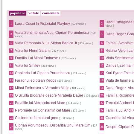
populare
votate
comentate
Raoul, Imaginea 
Laura Cosoi In Pictorialul Playboy
1
2
( 524 views )
views )
Viata Sentimentala A Lui Ciprian Porumbescu
( 400
Dana Rogoz Goa
3
4
views )
Viata Personala A Lui Stefan Banica Jr
Faima - Avantaje
5
6
( 355 views )
Viata lui Florin Salam
Relatia Veronica
7
8
( 282 views )
Familia Lui Mihai Eminescu
Viata Sentimental
9
10
( 259 views )
Viata lui Smiley
Darius I, cel mai 
11
12
( 218 views )
Copilaria Lui Ciprian Porumbescu
Kari Byron Este I
13
14
( 211 views )
Faraonul egiptean Keops
Viata de familie 
15
16
( 206 views )
Mihai Eminescu si Veronica Micle
Dana Rogoz: Abr
17
18
( 181 views )
O Scurta Biografie despre Mirabela Dauer
Familia Ruxandr
19
20
( 176 views )
Bataliile lui Alexandru cel Mare
Trecutul Andreei
21
22
( 174 views )
Reformele lui Constantin cel Mare
Familia Lui Andi
23
24
( 170 views )
Clistene, reformatorul grec
Cuceririle lui Al
25
26
( 138 views )
Ciprian Porumbescu: Disparitia Unui Mare Om
( 127
Despre Ciprian 
27
28
views )