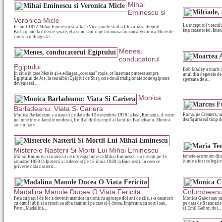
Mihai
Eminescu si
Veronica Micle
La începutul veacului
In anul 1872 Mihai Eminescu se afla la Viena unde studia filozofia si dreptul.
faţa catastrofei. Imen
Participand la diferite serate, el a cunoscut-o pe frumoasa romanca Veronica Micle de
care s-a indragostit...
Menes,
conducatorul
Egiptului
Bob Marley a murit de
In ziua în care Menés şi-a adăugat „coroana" roşie, ce însemna puterea asupra
unul din degetele de 
Egiptului de Jos, la cea albă (Egiptul de Sus), cele două tradiţionale zone egiptene
speranta de a...
deveniseră...
Monica
Barladeanu: Viata Si Cariera
Roma, pe Cremera, un
Monica Barladeanu s-a nascut pe data de 12 decembrie 1978 la Iasi, Romania. A venit
desfăşuraseră timp d
pe lume intr-o familie modesta, fiind al doilea copil al familiei Barladeanu. Monica
are un frate...
Misterele Nasterii Si Mortii Lui Mihai Eminescu
femeie-astronom din 
Mihail Eminovici cunoscut de intreaga lume ca Mihai Eminescu s-a nascut pe 15
(unde a fost colegă cu
ianuarie 1850 la Ipotesti si a decedat pe 15 iunie 1889 la Bucuresti. In ceea ce
priveste data nasterii...
Madalina Manole Ducea O Viata Fericita
Columbeanu:
Fata cu parul de foc a devenit mamica in urma cu aproape doi ani de zile, s-a casatorit
Monica Gabor sau m
cu omul iubit si a reusit sa aiba caminul pe care si-l dorea. Impreuna cu sotul sau,
pe data de 8 ianuari
Petru, Madalina...
si Emil Gabor, doi...