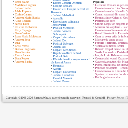
•
Radu Valcan
Populare
•
Despre Carpatii Orientali
•
Madalina Draghici
•
Literatura Romana in perioad
•
Campia Romana
•
Serban Huidu
•
Caracterizarea lui Lica Sam
•
Dealurile si Campia de vest ale
•
Adela Popescu
•
Caracterizarea lui Nica din "
Romaniei
•
Corina Caragea
•
Carnati taranesti din carne de
•
Judetul Mehedinti
•
Andreea Marin Banica
•
Romania intre Orient si Occ
•
Australia
•
Alina Plugaru
•
Pastrama de porc
•
Depresiunea colinara a
•
Nicole Dutu
•
Ultima noapte de dragoste in
Transilvaniei
•
Cristina Ciobanasu
•
Amintiri din copilarie - La c
•
Podisul Mehedinti
•
Kitty Cepraga
•
Caracterizarea Smarandei din
•
Judetul Vrancea
•
Oana Cuzino
•
Rolul Literaturii in Perioada
•
Subcarpatii
•
Ioana Maria Moldovan
•
Cum sa avem grija de imbrac
•
Carpatii de curbura
•
Andreea Esca
•
Mancare de prune uscate
•
Judetul Dolj
•
Inna
•
Familie : definitie, structura
•
Podisul Dobrogei
•
Liviu Varciu
•
Violenta in mediul scolar
•
Judetul Iasi
•
Bianca Dragusanu
•
Referat: Chipul mamei in lit
•
Carpatii Meridionali
•
Dana Savuica
•
Vasile Alecsandri - Pasteluri
•
Republica Africa de Sud
•
Florin Salam
•
Ion, de Liviu Rebreanu - str
•
Podisul Getic
•
Dana Rogoz
•
Comentariul operei Cezara s
•
Efectele benefice asupra sanatatii
•
Andreea Banica
•
Caracterizarea Anei din Moa
ale lacului Amara
•
Planul educational de interve
•
Romania
•
Perioada pasoptista - Rezum
•
Austria
•
Caracterizarea lui Ghita din
•
Carpatii Occidentali
•
Spartanii si modelul lor de 
•
Judetul Hunedoara
•
Bolile globulelor albe
•
Canalul Manecii
•
Judetul Buzau
Copyright ©2006-2026
FamousWhy.ro
toate drepturile rezervate |
Termeni & Conditii
|
Privacy Policy
|
T