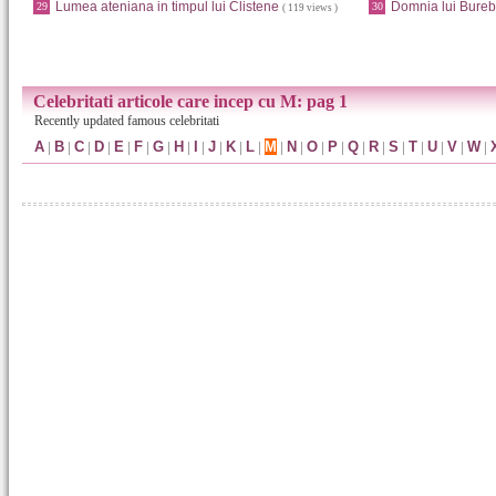
Lumea ateniana in timpul lui Clistene
Domnia lui Bureb
29
30
( 119 views )
Celebritati articole care incep cu M: pag 1
Recently updated famous celebritati
A
|
B
|
C
|
D
|
E
|
F
|
G
|
H
|
I
|
J
|
K
|
L
|
M
|
N
|
O
|
P
|
Q
|
R
|
S
|
T
|
U
|
V
|
W
|