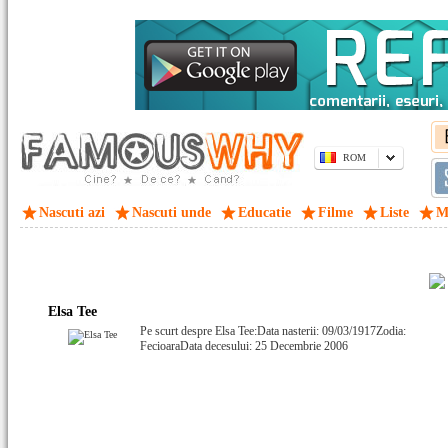
ROM
Nascuti azi
Nascuti unde
Educatie
Filme
Liste
M
Elsa Tee
Pe scurt despre Elsa Tee:Data nasterii: 09/03/1917Zodia:
FecioaraData decesului: 25 Decembrie 2006