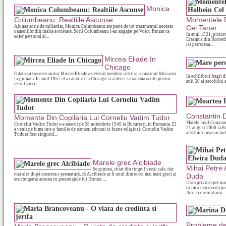
Monica
Columbeanu: Realtiile Ascunse
Momentele D
Ajunsa sotie de miliardar, Monica Columbeanu are parte de tot tratamentul necesar
Cel Tanar
oamenilor din inalta societate. Sotii Columbeanu l-au angajat pe Voicu Panzar ca
In anul 1521, pictor
sofer personal al...
Erasmus din Rotterdam
isi petreceau...
Mircea Eliade In
Chicago
Odata cu trecerea anilor Mircea Eliade a devenit membru activ si a sustinut Miscarea
In echilibrul fragil 
Legionara. In anul 1957 el a calatorit la Chicago si a decis sa ramana acolo pentru
anii 50 ai secolului a
restul vietii...
Constantin 
Momente Din Copilaria Lui Corneliu Vadim Tudor
Marele Iosif Constant
Corneliu Vadim Tudor s-a nascut pe 28 noiembrie 1949 la Bucuresti, in Romania. El
21 august 2008 la Pa
a venit pe lume intr-o familie de oameni educati si foarte religiosi. Corneliu Vadim
afectiuni insa nicioda
Tudora fost singurul...
Marele grec Alcibiade
Mihai Petre 
Se spunea, chiar din timpul vieţii sale, dar
mai ales după moartea-i prematură, că Alcibiade ar fi unul dintre cei mai mari greci şi
Duda
era comparat adesea cu personajele lui Homer. ...
Daca privim spre nun
ca inca mai exista po
flori si decoratiuni...
Probleme de