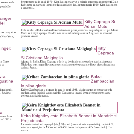
Se cunoaste ca in anul 1970, Kim Basinger a avut o relatie amoroasa cu modelul Dale
e asemenea la
Robinette cu care a si locuit pe durata relatiei lor. In octombrie 1980, Kim Basinger s-
 pe micile
a casatorit...
singer:
Kitty Cepraga Si
el
Adrian Mutu
Idila anului 2004 a fost mult mediatizata in presa, avandu-i ca protagonisti pe Adrian
ns curaj si s-
Mutu si Kitty Cepraga. Cei doi s-au intalnit intamplator in Anglia si au devenit
prieteni. Avand...
 la New York,
inger:
Kitty
Cepraga
Si Cristiano Malgioglio
in filme,
Ajunsa in Italia, Kitty Cepraga a dorit sa devina foarte repede o actrita faimoasa.
a sa
Niciodata nu s-a gandit ca poate prietenia cu unele persoane ii pot afecta imaginea,
cariera. Presa...
yra
Krikor
gustina
Zambaccian
in plina glorie
i mai multi
Krikor Zambaccian s-a intors in tara in anul 1908, si a inceput sa se preocupe de
i. Revista
modernizarea fabricii parintesti din Constanta, lasand deoparte pentru o scurta
perioada achizitionarea...
ta
Keira Knightley este Elizabeth Bennet in Mandrie si
au mai bine
rie 1980 in
Prejudecata
La varsta de trei ani cerea pÄƒrinÅ£ilor sai (mama ei este scenaristÄƒ, iar tatÄƒl,
actor) un agent, iar la ÅŸase ani Ã®ÅŸi dorea independenÅ£a financiarÄƒ. La
varsta...