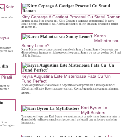
Kate
Kitty Cepraga A Castigat Procesul Cu Statul Roman
i renunta la
In urma cu mai bine de zece ani, Kitty Cepraga a cumparat apartamentul in care a
locuit de copil cu parintii sai. Acestia locuiau cu chirie, iar acum, devenita o actrita
de succes in...
Karen
eyra
Malhotra sau
Sunny Leone?
ri rostite
Karen Malhotra este cunoscuta sub numele de Sunny Leune. Sunny Leune este una
 putem avea
dintre cele mai frumoase si faimoase actrite porno. Sunny s-a nascut pe data de 13 mai
1981 in Sarnia,...
Keyra Augustina Este Misterioasa Fata Cu 'Un
Piratii
Fund Perfect'
Keyra Augustina este o tanara din Argentina ce a impresionat o intreaga lume cu
ament de
â€žcalitatileâ€ sale. Datorita acestor calitati, Keyra Augustina a fost numita in mod
aventuri
oficial...
Kari Byron La
MythBusters
n
Toate profesiile pe care Kari Byron le-a avut, au facut ca activitatea depusa sa intre in
domeniul de realizare de machete si prototipuri de jucarii care au facut-o sa devina
A. Kim
interesata...
on Basinger si