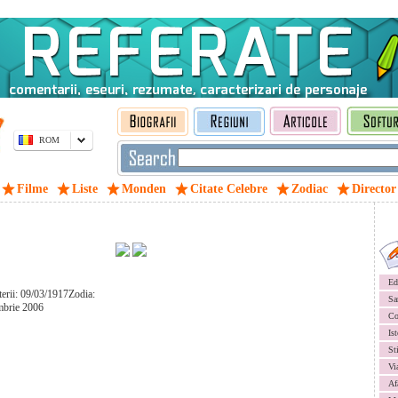
ROM
Filme
Liste
Monden
Citate Celebre
Zodiac
Director
Ed
terii: 09/03/1917Zodia:
Sa
mbrie 2006
Co
Ist
St
Vi
Af