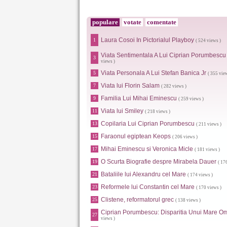
populare
votate
comentate
Laura Cosoi In Pictorialul Playboy
1
( 524 views )
Viata Sentimentala A Lui Ciprian Porumbescu
3
views )
Viata Personala A Lui Stefan Banica Jr
5
( 355 vie
Viata lui Florin Salam
7
( 282 views )
Familia Lui Mihai Eminescu
9
( 259 views )
Viata lui Smiley
11
( 218 views )
Copilaria Lui Ciprian Porumbescu
13
( 211 views )
Faraonul egiptean Keops
15
( 206 views )
Mihai Eminescu si Veronica Micle
17
( 181 views )
O Scurta Biografie despre Mirabela Dauer
19
( 17
Bataliile lui Alexandru cel Mare
21
( 174 views )
Reformele lui Constantin cel Mare
23
( 170 views )
Clistene, reformatorul grec
25
( 138 views )
Ciprian Porumbescu: Disparitia Unui Mare O
27
views )