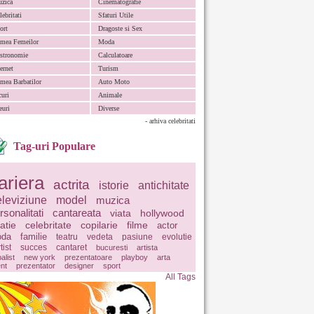
zica
Cinematografie
lebritati
Sfaturi Utile
ort
Dragoste si Sex
mea Femeilor
Moda
stronomie
Calculatoare
ternet
Turism
mea Barbatilor
Auto Moto
curi
Animale
euri
Diverse
- arhiva celebritati
Tag-uri Populare
ariera
actrita
istorie
antichitate
eleviziune
model
muzica
rsonalitati
cantareata
viata
hollywood
latie
celebritate
copilarie
filme
actor
da
familie
teatru
vedeta
pasiune
evolutie
tist
succes
cantaret
bucuresti
artista
balist
new york
prezentatoare
playboy
arta
ent
prezentator
designer
sport
All Tags