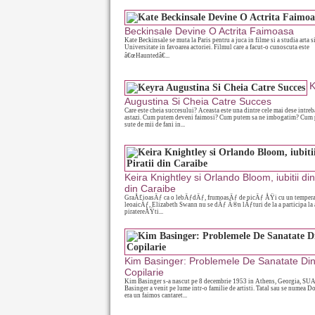
Beckinsale Devine O Actrita Faimoasa
Kate Beckinsale se muta la Paris pentru a juca in filme si a studia arta s
Universitate in favoarea actoriei. Filmul care a facut-o cunoscuta este
â€œHauntedâ€...
K
Augustina Si Cheia Catre Succes
Care este cheia succesului? Aceasta este una dintre cele mai dese intreba
astazi. Cum putem deveni faimosi? Cum putem sa ne imbogatim? Cum
sute de mii de fani in...
Keira Knightley si Orlando Bloom, iubitii din 
din Caraibe
GraÅ£ioasÄƒ ca o lebÄƒdÄƒ, frumoasÄƒ de picÄƒ ÅŸi cu un temper
leoaicÄƒ, Elizabeth Swann nu se dÄƒ Ã®n lÄƒturi de la a participa la 
piratereÅŸti...
Kim Basinger: Problemele De Sanatate Di
Copilarie
Kim Basinger s-a nascut pe 8 decembrie 1953 in Athens, Georgia, SU
Basinger a venit pe lume intr-o familie de artisti. Tatal sau se numea D
era un faimos cantaret...