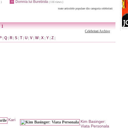
Domnia lui Burebista
30
 )
( 116 views )
toate articolele populare din categoria celebritati
 1
Celebritati Archive
P
|
Q
|
R
|
S
|
T
|
U
|
V
|
W
|
X
|
Y
|
Z
|
Kari
Kim Basinger:
Viata Personala