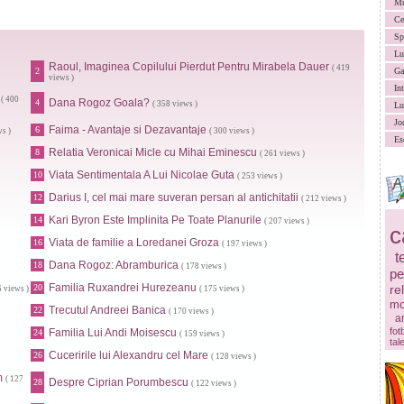
Mu
Ce
Sp
Lu
Raoul, Imaginea Copilului Pierdut Pentru Mirabela Dauer
( 419
2
Ga
views )
In
( 400
Dana Rogoz Goala?
4
( 358 views )
Lu
Jo
Faima - Avantaje si Dezavantaje
6
ws )
( 300 views )
Es
Relatia Veronicai Micle cu Mihai Eminescu
8
( 261 views )
Viata Sentimentala A Lui Nicolae Guta
10
( 253 views )
Darius I, cel mai mare suveran persan al antichitatii
12
( 212 views )
Kari Byron Este Implinita Pe Toate Planurile
14
( 207 views )
c
Viata de familie a Loredanei Groza
16
( 197 views )
t
Dana Rogoz: Abramburica
18
( 178 views )
pe
Familia Ruxandrei Hurezeanu
20
re
6 views )
( 175 views )
mo
Trecutul Andreei Banica
22
( 170 views )
ar
fot
Familia Lui Andi Moisescu
24
( 159 views )
tal
Cuceririle lui Alexandru cel Mare
26
( 128 views )
m
( 127
Despre Ciprian Porumbescu
28
( 122 views )