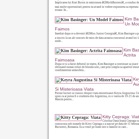
Implicarea lui Kari Byron in emisiunea â€žMythBustersâ€, a condus d
mai multe oportunitati pentru ea avand in vedere expunerea sa repetata
ecrane. In...
Kim Ba
Un Mod
Faimos
Imediat dupa ce a devenit â€žMiss Junior Georgiaâ€, Kim Basinger a pri
a inscris la un alt concurs de miss de data aceasta concursul avand loc
unde...
Kim Bas
Actrita
Faimoasa
Dupa ce si-a facut debutul in teatru, Kim Basinger a continuat sa joace 
obtinand numai roluri de blonda sexi, care prin simpla sa aparitie reuse
condimenteze atmosfera...
Ke
Au
Si Misterioasa Viata
Putine lucruri se cunosc despre viata misterioasei Keyra Augustina. Ce
spun ca ar putea fi o studenta din Argentina, cu o varsta de 19-21 de an
Maxim pentru...
Kitty Cepraga: Via
Cristina Oana Ioana Cepraga s
cunsocuta sub numele de Kitty Cepraga s-a nascut pe data de 11 februa
Bucuresti, Romania. Ea a venit pe lume intr-o familie in care...