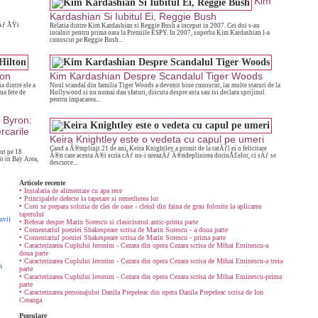
Kim
Kardashian Si Iubitul Ei, Reggie Bush
Äƒ ÅŸi
Relatia dintre Kim Kardashian si Reggie Bush a inceput in 2007. Cei doi s-au
intalnit pentru prima oara la Premiile ESPY. In 2007, superba Kim Kardashian l-a
cunoscut pe Reggie Bush...
ton
Kim Kardashian Despre Scandalul Tiger Woods
a dintre ele a
Noul scandal din familia Tiger Woods a devenit bine cunoscut, iar multe staruri de la
ua fete de
Hollywood si nu numai dau sfaturi, discuta despre asta sau isi declara sprijinul
pentru impacarea...
i Byron:
rcarile
Keira Knightley este o vedeta cu capul pe umeri
Cand a Ã®mplinit 21 de ani, Keira Knightley a primit de la tatÄƒl ei o felicitare
cut pe 18
Ã®n care acesta Ã®i scria cÄƒ nu-i ureazÄƒ Ã®ndeplinirea dorinÅ£elor, ci sÄƒ se
it in Bay Area,
descurce...
Articole recente
•
Instalatia de alimentare cu apa rece
•
Principalele defecte la tapetare si remedierea lor
•
Cum se prepara solutia de clei de oase - cleiul din faina de grau folosite la aplicarea
tapetului
uvii
•
Referat despre Marin Sorescu si clasicismul antic-prima parte
•
Comentariul poeziei Shakespeare scrisa de Marin Sorescu - a doua parte
•
Comentariul poeziei Shakespeare scrisa de Marin Sorescu - prima parte
•
Caracterizarea Cuplului leronim - Cezara din opera Cezara scrisa de Mihai Eminescu-a
doua parte
•
Caracterizarea Cuplului leronim - Cezara din opera Cezara scrisa de Mihai Eminescu-a treia
n
parte
•
Caracterizarea Cuplului leronim - Cezara din opera Cezara scrisa de Mihai Eminescu-prima
parte
•
Caracterizarea personajului Danila Prepeleac din opera Danila Prepeleac scrisa de Ion
Creanga
Populare