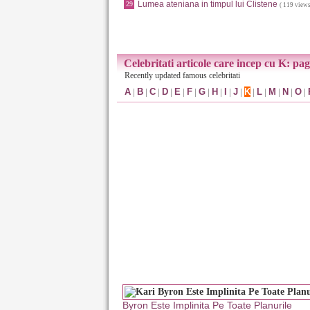
Lumea ateniana in timpul lui Clistene
29
( 119 views
Celebritati articole care incep cu K: pag
Recently updated famous celebritati
A
|
B
|
C
|
D
|
E
|
F
|
G
|
H
|
I
|
J
|
K
|
L
|
M
|
N
|
O
|
Byron Este Implinita Pe Toate Planurile