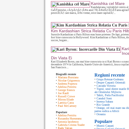
Kanishka cel Mare
Kandalavana, veritabilul centru al
CaÅŸmirului, cÄƒpÄƒtÄƒ (Ã®n anul 78) Ã®nfÄƒÅ£iÅŸarea agitat
pestriÅ£Äƒ care marca, Ã®n vreme, orice mare capitalÄƒ...
Kim Kardashian Strica Relatia Cu Paris Hil
Surorile Kardashian si Paris Hilton erau bune prietene. De fapt, prieteni
fost bine cunoscuta la Hollywood: Kim Kardashian si Paris Hilton, do
succes, bogate...
Kar
Ince
Din Viata Ei
Kari Elizabeth Byron, sau mai bine cunoscuta ca si Kari Byron s-a nas
decembrie 1974 in California, Statele Unite ale Americii, insa a copilar
San Francisco....
Biografii recente
Regiuni recente
•
Mariana Buruiana
•
Grupa Retezat-Godeanu
•
Nicolae Grigorescu
•
Despre Carpatii Orientali
•
Andreea Popescu
•
Cascada Victoria
•
Adelina Pestritu
•
Tigrul, unul dintre marile fl
•
George Enescu
ale Orientului Mijlociu
•
Joe Ranft
•
Tahiti, Perla Pacificului
•
Russell Crowe
•
Canalul Suez
•
Mircea Eliade
•
Imensa Sahara
•
Laetitia Casta
•
Rio Grande
•
Paul McCartney
•
Orange, cel mai mare rau di
partea sudica a Africii
Populare
•
Oceania
•
Adelina Pestritu
•
Ruxandra Hurezeanu
Populare
•
Antonia Iacobescu
•
Gabriela Cristea Toader
•
Muntii Carpati
•
Radu Valcan
•
Despre Carpatii Orientali