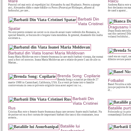
Mare
Raicu
Punctul cel mai estic al expediţiei lui Alexandru fu raul Hyphasis. Pentru a ajunge
Andreea Raicu este u
aici, Alexandru dădu o mare bătălie cu Poros (Porava) pe Hydaspes, afluent al
fost declarata cea ma
Indusului, pe care...
de cand a aparut...
Barbatii Din
Viata Cristinei
Dragusanu l-
Spatar
Dupa finala meciului
Nu este pentru nimeni un secret ca in ziua de astazi toate vedetele din Romania, in
sau din cartierul Dih
special femeile, se bucura de o bogata viata mondena. In general, doamnele din inalta
volanul bolidului...
societate a...
Barbatul din Viata Ioanei Maria Moldovan
cand era un copil, ca
Ioana Maria Moldovan este o femeie frumoasa la care multi barbati viseaza, dar numai
diferite reviste pentr
unul a fost cel norocos. Ioana Maria Moldovan are o relatie de peste 5 ani de zile cu
Marian...
Brenda Song: Copilarie
Brenda Song s-a nascut pe data de 27
Fotbalist
martie 1988 in Carmichael, California, USA. Ea a venit pe lume intr-o familie
Banel Nicolita a iubi
controversata in ceea ce priveste originile insa acest aspect nu i-a...
juca pe pajistea de la
el...
Barbatii Din
Viata Cristinei
Rus
Bataliile pur
Cristina Rus este o femeie foarte frumoasa dupa care ravnesc foarte multi barbati. Nu
Folosindu-şi cu price
de putine ori ea a fost curtata de importanti barbati din tara si din strainatate, insa
comandanţii Euticrate
aceasta...
Bataliile lui
Assurbanipal