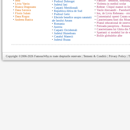
•
Inna
•
Familie : definitie, structura
•
Podisul Dobrogei
•
Liviu Varciu
•
Violenta in mediul scolar
•
Judetul Iasi
•
Bianca Dragusanu
•
Referat: Chipul mamei in lit
•
Carpatii Meridionali
•
Dana Savuica
•
Vasile Alecsandri - Pasteluri
•
Republica Africa de Sud
•
Florin Salam
•
Ion, de Liviu Rebreanu - str
•
Podisul Getic
•
Dana Rogoz
•
Comentariul operei Cezara s
•
Efectele benefice asupra sanatatii
•
Andreea Banica
•
Caracterizarea Anei din Moa
ale lacului Amara
•
Planul educational de interve
•
Romania
•
Perioada pasoptista - Rezum
•
Austria
•
Caracterizarea lui Ghita din
•
Carpatii Occidentali
•
Spartanii si modelul lor de 
•
Judetul Hunedoara
•
Bolile globulelor albe
•
Canalul Manecii
•
Judetul Buzau
Copyright ©2006-2026
FamousWhy.ro
toate drepturile rezervate |
Termeni & Conditii
|
Privacy Policy
|
T