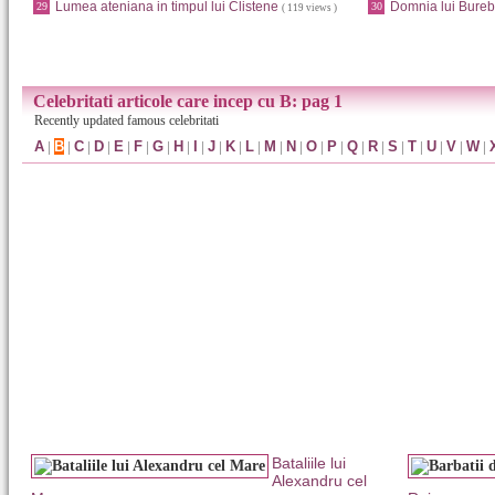
Lumea ateniana in timpul lui Clistene
Domnia lui Bureb
29
30
( 119 views )
Celebritati articole care incep cu B: pag 1
Recently updated famous celebritati
A
|
B
|
C
|
D
|
E
|
F
|
G
|
H
|
I
|
J
|
K
|
L
|
M
|
N
|
O
|
P
|
Q
|
R
|
S
|
T
|
U
|
V
|
W
|
Bataliile lui
Alexandru cel