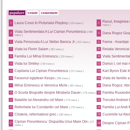
populare
votate
comentate
Raoul, Imaginea 
Laura Cosoi In Pictorialul Playboy
1
2
( 524 views )
views )
Viata Sentimentala A Lui Ciprian Porumbescu
( 400
Dana Rogoz Goa
3
4
views )
Viata Personala A Lui Stefan Banica Jr
Faima - Avantaje
5
6
( 355 views )
Viata lui Florin Salam
Relatia Veronica
7
8
( 282 views )
Familia Lui Mihai Eminescu
Viata Sentimental
9
10
( 259 views )
Viata lui Smiley
Darius I, cel mai 
11
12
( 218 views )
Copilaria Lui Ciprian Porumbescu
Kari Byron Este I
13
14
( 211 views )
Faraonul egiptean Keops
Viata de familie 
15
16
( 206 views )
Mihai Eminescu si Veronica Micle
Dana Rogoz: Abr
17
18
( 181 views )
O Scurta Biografie despre Mirabela Dauer
Familia Ruxandr
19
20
( 176 views )
Bataliile lui Alexandru cel Mare
Trecutul Andreei
21
22
( 174 views )
Reformele lui Constantin cel Mare
Familia Lui Andi
23
24
( 170 views )
Clistene, reformatorul grec
Cuceririle lui Al
25
26
( 138 views )
Ciprian Porumbescu: Disparitia Unui Mare Om
( 127
Despre Ciprian 
27
28
views )