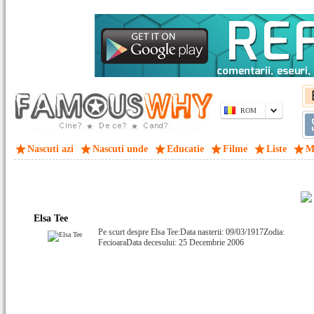
ROM
Nascuti azi
Nascuti unde
Educatie
Filme
Liste
M
Elsa Tee
Pe scurt despre Elsa Tee:Data nasterii: 09/03/1917Zodia:
FecioaraData decesului: 25 Decembrie 2006