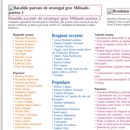
Bataliile purtate de strategul grec Miltiade-partea 2
Brooklyn Decker s-a 
Americii insa a copi
Comanda supremă fu încredinţată lui Miltiade care, pentru a feri cetatea de un atac
Nord. Ea este singuru
persan combinat, pe mare şi pe uscat, hotăra să-i întampine pe duşmani în afara
zidurilor....
Biografii recente
Regiuni recente
Articole recente
•
Mariana Buruiana
•
Instalatia de alimentare cu ap
•
Grupa Retezat-Godeanu
•
Nicolae Grigorescu
•
Principalele defecte la tapeta
•
Despre Carpatii Orientali
•
Andreea Popescu
•
Cum se prepara solutia de cle
•
Cascada Victoria
•
Adelina Pestritu
tapetului
•
Tigrul, unul dintre marile fluvii
•
George Enescu
•
Referat despre Marin Sorescu
ale Orientului Mijlociu
•
Joe Ranft
•
Comentariul poeziei Shakespe
•
Tahiti, Perla Pacificului
•
Russell Crowe
•
Comentariul poeziei Shakesp
•
Canalul Suez
•
Mircea Eliade
•
Caracterizarea Cuplului lero
•
Imensa Sahara
•
Laetitia Casta
doua parte
•
Rio Grande
•
Paul McCartney
•
Caracterizarea Cuplului lero
•
Orange, cel mai mare rau din
parte
partea sudica a Africii
Populare
•
Caracterizarea Cuplului ler
•
Oceania
•
Adelina Pestritu
parte
•
Ruxandra Hurezeanu
•
Caracterizarea personajului D
Populare
•
Antonia Iacobescu
Creanga
•
Gabriela Cristea Toader
•
Muntii Carpati
•
Radu Valcan
Populare
•
Despre Carpatii Orientali
•
Madalina Draghici
•
Literatura Romana in perioad
•
Campia Romana
•
Serban Huidu
•
Caracterizarea lui Lica Sam
•
Dealurile si Campia de vest ale
•
Adela Popescu
•
Caracterizarea lui Nica din "
Romaniei
•
Corina Caragea
•
Carnati taranesti din carne de
•
Judetul Mehedinti
•
Andreea Marin Banica
•
Romania intre Orient si Occ
•
Australia
•
Alina Plugaru
•
Pastrama de porc
•
Depresiunea colinara a
•
Nicole Dutu
•
Ultima noapte de dragoste in
Transilvaniei
•
Cristina Ciobanasu
•
Amintiri din copilarie - La c
•
Podisul Mehedinti
•
Kitty Cepraga
•
Caracterizarea Smarandei din
•
Judetul Vrancea
•
Oana Cuzino
•
Rolul Literaturii in Perioada
•
Subcarpatii
•
Ioana Maria Moldovan
•
Cum sa avem grija de imbrac
•
Carpatii de curbura
•
Andreea Esca
•
Mancare de prune uscate
•
Judetul Dolj