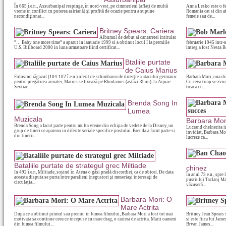
În 665 î.e.n., Assurbanipal respinge, în nord-vest, pe cimmerieni (aflaţi de multă
Anna Lesko este o fe
vreme în conflict cu puterea asiriană) şi profită de ocazie pentru a supune
Romania cat si din af
necondiţionat...
femeie sau de...
Britney Spears: Cariera
Albumul de debut al cantaretei intitulat
”… Baby one more time” a aparut in ianuarie 1999 si a obtinut locul I la premiile
februarie 1945 intr-
U.S. Billboard 2000 in luna urmatoare fiind certificat...
intreg a fost Nesta R
Btaliile purtate
de Caius Marius
Folosind răgazul (104-102 î.e.n.) oferit de schimbarea de direcţie a atacului germanic
Barbara Mori, una di
pentru pregătirea armatei, Marius se fixează pe Rhodamus (astăzi Rhon), la Aquae
Cu ceva timp se zvone
Sextiae...
treaca cu...
Brenda Song In
Lumea
Muzicala
Barbara Mori
Brenda Song a facut parte pentru multa vreme din echipa de vedete de la Disney, un
Lucrand chelnerita in
grup de tineri ce apareau in diferite seriale specifice postului. Brenda a facut parte si
invidiat, Barbara Mor
din tinerii...
lucreze ca...
Bataliile purtate de strategul grec Miltiade
chinez
In 492 î.e.n, Miltiade, sosind în Atena o găsi pradă discordiei, ca de obicei. De data
În anul 73 e.n., spre
aceasta disputa se purta între paralieni (negustori şi meseriaşi interesaţi de
pustiului Taclanj Mac
circulaţia...
văzuseră...
Barbara Mori: O
Mare Actrita
Dupa ce a obtinut primul sau premiu in lumea filmului, Barbara Mori a fost tot mai
Britney Jean Spears
motivata sa continue ceea ce incepuse cu mare drag, o cariera de actrita. Marii oameni
si este fiica lui Jame
din lumea filmului...
Bryan James...