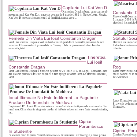
Copilaria Lui Kat Von D
Katherine Drachenberg, cunoscuta sub
Constantin 
pseudonimul Kat Von D, s-a nascut pe data de 8 martie 1982 in Nuevo Leun, Mexic.
Marele Iosif Constant
Kat Von D nu este singurul copil al familiei, ea mai are o...
21 august 2008 la Pa
afectiuni insa nicioda
Femeile Din Viata Lui Iosif Constantin Dragan
Statutul Soc
Iosif Constantin Dragan a fost un barbat inteligent dorit de multe persoane de sex
Devenit un important
feminin. El s-a casatorit prima data cu Teresa, o fata ce provenea dintr-o familie
Italia decat in tara 
renumita, tatal...
diferite...
Tineretea
Lui Iosif
Constantin Dragan
Rog
Iosif Constantin Dragan s-a nascut pe data de 20 iunie 1917 in Lugoj, Romania. Inca
Toate televiziunile 
din clasele primare a fost un copil cu o fire apriga si foarte istet. La sfarsitul liceului,
multi oameni si sa ai
Iosif...
Televiziunea...
Ionut Iftimoaie Nu Este Indiferent La Pagubele
Ionut Iftimoaie s-a 
Produse De Inundatii In Moldova
El a venit pe lume in
Luptatorul K1, Ionut Iftimoaie, este un om sufletist caruia ii pasa de soarta celor din
Iftimoaie...
jurul sau. Chiar daca in ring este un dur si isi bate adversarii cu o forta nemaintalnita,
in...
Ciprian
Porumbescu
Ciprian Por
In Studentie
Ciprian Porumbescu a
Pe vremea cand Ciprian Porumbescu era elev la Seminarul de Teologie, a creat prima