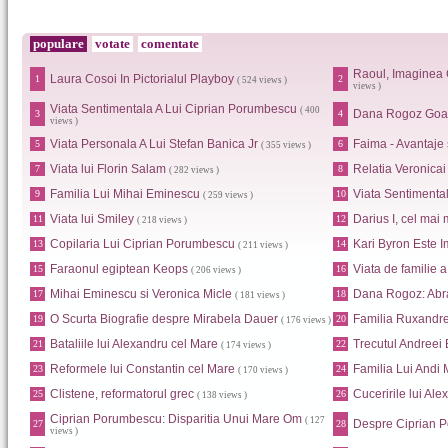
populare
votate
comentate
Raoul, Imaginea 
Laura Cosoi In Pictorialul Playboy
1
2
( 524 views )
views )
Viata Sentimentala A Lui Ciprian Porumbescu
( 400
Dana Rogoz Goa
3
4
views )
Viata Personala A Lui Stefan Banica Jr
Faima - Avantaje
5
6
( 355 views )
Viata lui Florin Salam
Relatia Veronica
7
8
( 282 views )
Familia Lui Mihai Eminescu
Viata Sentimental
9
10
( 259 views )
Viata lui Smiley
Darius I, cel mai 
11
12
( 218 views )
Copilaria Lui Ciprian Porumbescu
Kari Byron Este I
13
14
( 211 views )
Faraonul egiptean Keops
Viata de familie 
15
16
( 206 views )
Mihai Eminescu si Veronica Micle
Dana Rogoz: Abr
17
18
( 181 views )
O Scurta Biografie despre Mirabela Dauer
Familia Ruxandr
19
20
( 176 views )
Bataliile lui Alexandru cel Mare
Trecutul Andreei
21
22
( 174 views )
Reformele lui Constantin cel Mare
Familia Lui Andi
23
24
( 170 views )
Clistene, reformatorul grec
Cuceririle lui Al
25
26
( 138 views )
Ciprian Porumbescu: Disparitia Unui Mare Om
( 127
Despre Ciprian 
27
28
views )