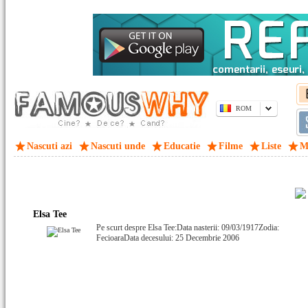
ROM
Nascuti azi
Nascuti unde
Educatie
Filme
Liste
M
Elsa Tee
Pe scurt despre Elsa Tee:Data nasterii: 09/03/1917Zodia:
FecioaraData decesului: 25 Decembrie 2006