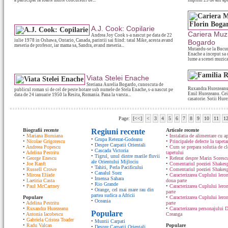
a participat la foarte multe concursuri de...
implini 25 de ani apa
A.J. Cook: Copilarie
Cariera Muzi
Andrea Joy Cook s-a nascut pe data de 22
iulie 1978 in Oshawa, Ontario, Canada, parintii sai fiind: tatal Mike, acesta avand
Bogardo
meseria de profesor, iar mama sa, Sandra, avand meseria...
Mutandu-se la Bucures
Enache a inceput sa 
lume a scenei muzical
Viata Stelei Enache
Steriana Aurelia Bogardo, cunoscuta de
Ruxandra Hurezeanu s
publicul roman si de cel de peste hotare sub numele de Stela Enache, s-a nascut pe
Emil Hurezeanu. Cei d
data de 24 ianuarie 1950 la Resita, Romania. Pana la varsta...
casatorie. Sotii Hure
Page:
[<<]
<
3
4
5
6
7
8
9
10
11
1
Biografii recente
Regiuni recente
Articole recente
•
Mariana Buruiana
•
Instalatia de alimentare cu ap
•
Grupa Retezat-Godeanu
•
Nicolae Grigorescu
•
Principalele defecte la tapeta
•
Despre Carpatii Orientali
•
Andreea Popescu
•
Cum se prepara solutia de cle
•
Cascada Victoria
•
Adelina Pestritu
tapetului
•
Tigrul, unul dintre marile fluvii
•
George Enescu
•
Referat despre Marin Sorescu
ale Orientului Mijlociu
•
Joe Ranft
•
Comentariul poeziei Shakespe
•
Tahiti, Perla Pacificului
•
Russell Crowe
•
Comentariul poeziei Shakesp
•
Canalul Suez
•
Mircea Eliade
•
Caracterizarea Cuplului lero
•
Imensa Sahara
•
Laetitia Casta
doua parte
•
Rio Grande
•
Paul McCartney
•
Caracterizarea Cuplului lero
•
Orange, cel mai mare rau din
parte
partea sudica a Africii
Populare
•
Caracterizarea Cuplului ler
•
Oceania
•
Adelina Pestritu
parte
•
Ruxandra Hurezeanu
•
Caracterizarea personajului D
Populare
•
Antonia Iacobescu
Creanga
•
Gabriela Cristea Toader
•
Muntii Carpati
•
Radu Valcan
Populare
•
Despre Carpatii Orientali