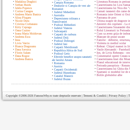
•
Madalina Draghici
•
Literatura Romana in perioad
•
Campia Romana
•
Serban Huidu
•
Caracterizarea lui Lica Sam
•
Dealurile si Campia de vest ale
•
Adela Popescu
•
Caracterizarea lui Nica din "
Romaniei
•
Corina Caragea
•
Carnati taranesti din carne de
•
Judetul Mehedinti
•
Andreea Marin Banica
•
Romania intre Orient si Occ
•
Australia
•
Alina Plugaru
•
Pastrama de porc
•
Depresiunea colinara a
•
Nicole Dutu
•
Ultima noapte de dragoste in
Transilvaniei
•
Cristina Ciobanasu
•
Amintiri din copilarie - La c
•
Podisul Mehedinti
•
Kitty Cepraga
•
Caracterizarea Smarandei din
•
Judetul Vrancea
•
Oana Cuzino
•
Rolul Literaturii in Perioada
•
Subcarpatii
•
Ioana Maria Moldovan
•
Cum sa avem grija de imbrac
•
Carpatii de curbura
•
Andreea Esca
•
Mancare de prune uscate
•
Judetul Dolj
•
Inna
•
Familie : definitie, structura
•
Podisul Dobrogei
•
Liviu Varciu
•
Violenta in mediul scolar
•
Judetul Iasi
•
Bianca Dragusanu
•
Referat: Chipul mamei in lit
•
Carpatii Meridionali
•
Dana Savuica
•
Vasile Alecsandri - Pasteluri
•
Republica Africa de Sud
•
Florin Salam
•
Ion, de Liviu Rebreanu - str
•
Podisul Getic
•
Dana Rogoz
•
Comentariul operei Cezara s
•
Efectele benefice asupra sanatatii
•
Andreea Banica
•
Caracterizarea Anei din Moa
ale lacului Amara
•
Planul educational de interve
•
Romania
•
Perioada pasoptista - Rezum
•
Austria
•
Caracterizarea lui Ghita din
•
Carpatii Occidentali
•
Spartanii si modelul lor de 
•
Judetul Hunedoara
•
Bolile globulelor albe
•
Canalul Manecii
•
Judetul Buzau
Copyright ©2006-2026
FamousWhy.ro
toate drepturile rezervate |
Termeni & Conditii
|
Privacy Policy
|
T