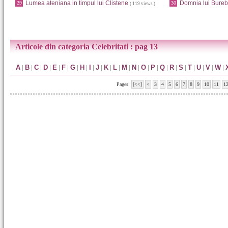
Lumea ateniana in timpul lui Clistene
Domnia lui Bureb
29
30
( 119 views )
Articole din categoria Celebritati : pag 13
A
|
B
|
C
|
D
|
E
|
F
|
G
|
H
|
I
|
J
|
K
|
L
|
M
|
N
|
O
|
P
|
Q
|
R
|
S
|
T
|
U
|
V
|
W
|
Pages:
[<<]
<
3
4
5
6
7
8
9
10
11
1