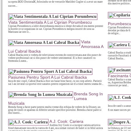
inceput sa se faca si
sa opera â€žO Dorintaâ€, folosindu-se de versurile Matildei Cugler si a avut un mare
din motive politice...
succes...
Viata Sentimentala A Lui Ciprian Porumbescu
Porumbesc
Ciprian Porumbescu a iubit dintotdeauna muzica si drept dovada el era mereu prezent
Ciprian Porumbescu s
la horele ce se organizau in sat. Ciprian Porumbescu mergea insotit de sora sa
decedat pe data de 6
Marioara iar intr-o...
de religie...
Viata
Amoroasa A
Lui Cabral Ibacka
Cabral Ibacka a studi
Cabral Ibacka este o vedeta de televiziune extrem de controversata atat din punct de
cursurile Facultatii 
vedere profesional cat si din punct de vedere sentimental. El a fost casatorit cu
Cabral Ibacka...
frumoasa Luana...
Fascinanta C
Pasiunea Pentru Sport A Lui Cabral Ibacka
Cabral Ibacka s-a na
Inca de mic copil, Cabral Ibacka a fost un baiat bine facut, cu un corp atletic. Parintii
sa, Argentina Boldea
sai l-au invatat ca sportul este sanatos pentru organism iar el a tinut mereu seama de...
cunoscut pe tatal...
Brenda Song In
Lumea
Muzicala
Inca de cand s-a anu
Brenda Song a facut parte pentru multa vreme din echipa de vedete de la Disney, un
grup de tineri ce apareau in diferite seriale specifice postului. Brenda a facut parte si
fi un mare succes pe m
din tinerii...
A.J. Cook: Cariera
Andrea Joy Cook si-a inceput cariera artistica
fiind dansatoare inca de la varsta de 4 ani, ea a urmat cursuri de balet si in felul acesta
la Oshawa, pe 22 iul