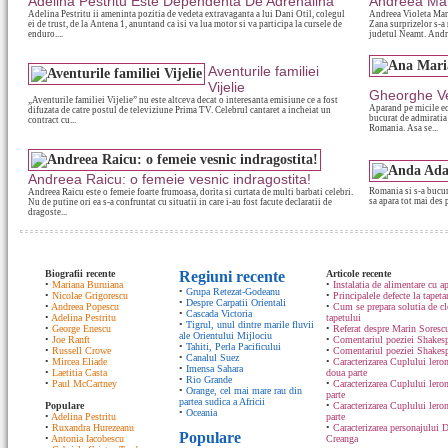
Adelina Pestritu Este Dependenta De Adrenalina
Andreea Mari
Adelina Pestritu ii ameninta pozitia de vedeta extravaganta a lui Dani Otil, colegul
Andreea Violeta Mar
ei de trust, de la Antena 1, anuntand ca isi va lua motor si va participa la cursele de
Zana surprizelor s-a
enduro....
judetul Neamt. Andre
Aventurile familiei
Vijelie
Gheorghe Ve
„Aventurile familiei Vijelie” nu este altceva decat o interesanta emisiune ce a fost
Aparand pe micile e
difuzata de catre postul de televiziune Prima TV. Celebrul cantaret a incheiat un
bucurat de admiratia
contract cu...
Romania. Asa se...
Andreea Raicu: o femeie vesnic indragostita!
Romania si s-a bucur
Andreea Raicu este o femeie foarte frumoasa, dorita si curtata de multi barbati celebri.
sa apara tot mai des 
Nu de putine ori ea s-a confruntat cu situatii in care i-au fost facute declaratii de
dragoste...
Biografii recente
Regiuni recente
Articole recente
•
Mariana Buruiana
•
Instalatia de alimentare cu ap
•
Grupa Retezat-Godeanu
•
Nicolae Grigorescu
•
Principalele defecte la tapeta
•
Despre Carpatii Orientali
•
Andreea Popescu
•
Cum se prepara solutia de cle
•
Cascada Victoria
•
Adelina Pestritu
tapetului
•
Tigrul, unul dintre marile fluvii
•
George Enescu
•
Referat despre Marin Sorescu
ale Orientului Mijlociu
•
Joe Ranft
•
Comentariul poeziei Shakespe
•
Tahiti, Perla Pacificului
•
Russell Crowe
•
Comentariul poeziei Shakesp
•
Canalul Suez
•
Mircea Eliade
•
Caracterizarea Cuplului lero
•
Imensa Sahara
•
Laetitia Casta
doua parte
•
Rio Grande
•
Paul McCartney
•
Caracterizarea Cuplului lero
•
Orange, cel mai mare rau din
parte
partea sudica a Africii
Populare
•
Caracterizarea Cuplului ler
•
Oceania
•
Adelina Pestritu
parte
•
Ruxandra Hurezeanu
•
Caracterizarea personajului D
Populare
•
Antonia Iacobescu
Creanga