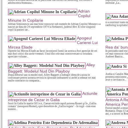
intens la scoala catolica iar in particular lua cursuri de modeling. Devenind o
impreuna cu Andreea 
adolescenta frumoasa...
intitulat „La...
Adrian
Copilul
Minune In Copilarie
si-a sustinut toate e
Adrian Simionescu sau mai bine cunoscut sub numele de Adrian Copilul Minune s-a
cardiolog la spitalul 
nascut pe data de 24 septembrie 1974 la Stefanesti, judetul Ifov. El este singurul
copil la parinti iar...
Apogeul
Carierei Lui
Mircea Eliade
Rea da' bun
Operele lui Mircea Eliade au facut inconjurul lumii iar acesta a fost apreciat de cei
In perioada cand era 
mai duri critici din acele vremuri. Unul din cele mai controversate si totodata
cel mai cunoscut clu
apreciate volume...
Andreei Banica...
Alley
Baggett: Modelul Nud Din Playboy
Andra si Catalin Mar
Dupa debutul sau ca model nud, Alley Baggett a indragit ideea de a poza in
prezenta emisiunea 
continuare pentru aceasta revista in ipostaze indraznete si astfel a semnat tot mai
avut-o invitata in...
multe contracte cu compania...
Actiunile
intreprinse de Cezar in Galia
Antonia A R
Sosit în Galia în martie 58 î.e.n., Caesar extinde rapid puterea Romei şi în „Gallia
America Pen
comata" (nesupusă Romei), spre deosebire de „Gallia togata" - în togă - cum erau
Fostul model a renun
numite...
Romania. Dupa 13 ani
ani, s-a intors in Rom