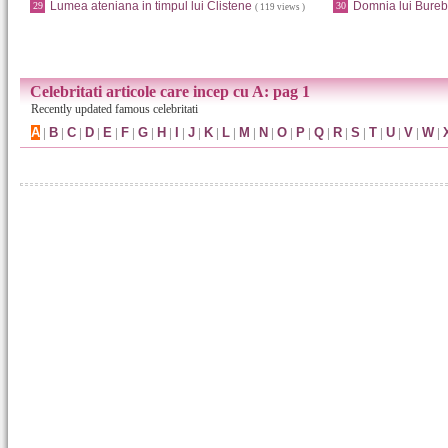
Lumea ateniana in timpul lui Clistene
Domnia lui Bureb
29
30
( 119 views )
Celebritati articole care incep cu A: pag 1
Recently updated famous celebritati
A
|
B
|
C
|
D
|
E
|
F
|
G
|
H
|
I
|
J
|
K
|
L
|
M
|
N
|
O
|
P
|
Q
|
R
|
S
|
T
|
U
|
V
|
W
|