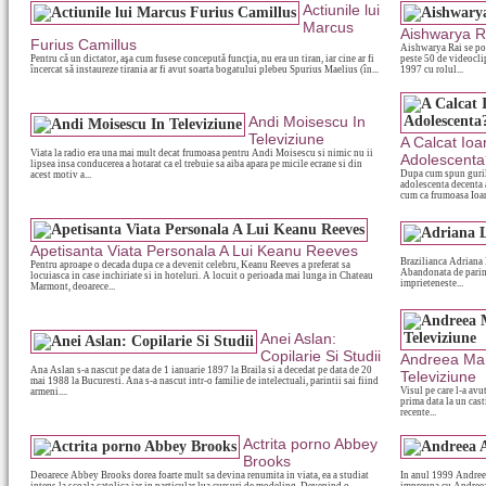
Actiunile lui
Marcus
Aishwarya Ra
Furius Camillus
Aishwarya Rai se poa
Pentru că un dictator, aşa cum fusese concepută funcţia, nu era un tiran, iar cine ar fi
peste 50 de videoclip
încercat să instaureze tirania ar fi avut soarta bogatului plebeu Spurius Maelius (în...
1997 cu rolul...
Andi Moisescu In
Televiziune
A Calcat Io
Viata la radio era una mai mult decat frumoasa pentru Andi Moisescu si nimic nu ii
Adolescenta
lipsea insa conducerea a hotarat ca el trebuie sa aiba apara pe micile ecrane si din
Dupa cum spun gurile
acest motiv a...
adolescenta decenta 
cum ca frumoasa Ioan
Apetisanta Viata Personala A Lui Keanu Reeves
Brazilianca Adriana 
Pentru aproape o decada dupa ce a devenit celebru, Keanu Reeves a preferat sa
Abandonata de parint
locuiasca in case inchiriate si in hoteluri. A locuit o perioada mai lunga in Chateau
imprieteneste...
Marmont, deoarece...
Anei Aslan:
Copilarie Si Studii
Andreea Mant
Ana Aslan s-a nascut pe data de 1 ianuarie 1897 la Braila si a decedat pe data de 20
Televiziune
mai 1988 la Bucuresti. Ana s-a nascut intr-o familie de intelectuali, parintii sai fiind
Visul pe care l-a avu
armeni....
prima data la un cast
recente...
Actrita porno Abbey
Brooks
Deoarece Abbey Brooks dorea foarte mult sa devina renumita in viata, ea a studiat
In anul 1999 Andree