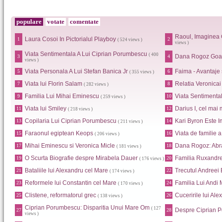
populare
votate
comentate
Raoul, Imaginea 
Laura Cosoi In Pictorialul Playboy
1
2
( 524 views )
views )
Viata Sentimentala A Lui Ciprian Porumbescu
( 400
Dana Rogoz Goa
3
4
views )
Viata Personala A Lui Stefan Banica Jr
Faima - Avantaje
5
6
( 355 views )
Viata lui Florin Salam
Relatia Veronica
7
8
( 282 views )
Familia Lui Mihai Eminescu
Viata Sentimental
9
10
( 259 views )
Viata lui Smiley
Darius I, cel mai 
11
12
( 218 views )
Copilaria Lui Ciprian Porumbescu
Kari Byron Este I
13
14
( 211 views )
Faraonul egiptean Keops
Viata de familie 
15
16
( 206 views )
Mihai Eminescu si Veronica Micle
Dana Rogoz: Abr
17
18
( 181 views )
O Scurta Biografie despre Mirabela Dauer
Familia Ruxandr
19
20
( 176 views )
Bataliile lui Alexandru cel Mare
Trecutul Andreei
21
22
( 174 views )
Reformele lui Constantin cel Mare
Familia Lui Andi
23
24
( 170 views )
Clistene, reformatorul grec
Cuceririle lui Al
25
26
( 138 views )
Ciprian Porumbescu: Disparitia Unui Mare Om
( 127
Despre Ciprian 
27
28
views )