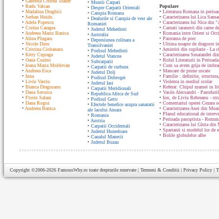
•
Gabriela Cristea Toader
•
Muntii Carpati
•
Radu Valcan
Populare
•
Despre Carpatii Orientali
•
Madalina Draghici
•
Literatura Romana in perioad
•
Campia Romana
•
Serban Huidu
•
Caracterizarea lui Lica Sam
•
Dealurile si Campia de vest ale
•
Adela Popescu
•
Caracterizarea lui Nica din "
Romaniei
•
Corina Caragea
•
Carnati taranesti din carne de
•
Judetul Mehedinti
•
Andreea Marin Banica
•
Romania intre Orient si Occ
•
Australia
•
Alina Plugaru
•
Pastrama de porc
•
Depresiunea colinara a
•
Nicole Dutu
•
Ultima noapte de dragoste in
Transilvaniei
•
Cristina Ciobanasu
•
Amintiri din copilarie - La c
•
Podisul Mehedinti
•
Kitty Cepraga
•
Caracterizarea Smarandei din
•
Judetul Vrancea
•
Oana Cuzino
•
Rolul Literaturii in Perioada
•
Subcarpatii
•
Ioana Maria Moldovan
•
Cum sa avem grija de imbrac
•
Carpatii de curbura
•
Andreea Esca
•
Mancare de prune uscate
•
Judetul Dolj
•
Inna
•
Familie : definitie, structura
•
Podisul Dobrogei
•
Liviu Varciu
•
Violenta in mediul scolar
•
Judetul Iasi
•
Bianca Dragusanu
•
Referat: Chipul mamei in lit
•
Carpatii Meridionali
•
Dana Savuica
•
Vasile Alecsandri - Pasteluri
•
Republica Africa de Sud
•
Florin Salam
•
Ion, de Liviu Rebreanu - str
•
Podisul Getic
•
Dana Rogoz
•
Comentariul operei Cezara s
•
Efectele benefice asupra sanatatii
•
Andreea Banica
•
Caracterizarea Anei din Moa
ale lacului Amara
•
Planul educational de interve
•
Romania
•
Perioada pasoptista - Rezum
•
Austria
•
Caracterizarea lui Ghita din
•
Carpatii Occidentali
•
Spartanii si modelul lor de 
•
Judetul Hunedoara
•
Bolile globulelor albe
•
Canalul Manecii
•
Judetul Buzau
Copyright ©2006-2026
FamousWhy.ro
toate drepturile rezervate |
Termeni & Conditii
|
Privacy Policy
|
T