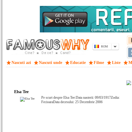
ROM
Nascuti azi
Nascuti unde
Educatie
Filme
Liste
M
Elsa Tee
Pe scurt despre Elsa Tee:Data nasterii: 09/03/1917Zodia:
FecioaraData decesului: 25 Decembrie 2006