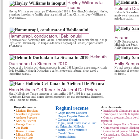
Hayley Williams la
inceput
Helmuth Duc
Hayley Williams s-a nascut pe 27 decembrie 1988 in Meridian, Mississippi. Hayley
Helmuth Duckadam a i
a venit pe lume intr-o familie simpla, parintii sai fiind Christie si Joey Williams si
motive el si-a cam ne
de asemenea,...
prindea ocazia...
Hammurapi, conducatorul Babilonului
Ecrane
În prima dinastie amorită a Babilonului a strălucit un rege nu numai războinic, ci şi
Holly Sampson, sau 
legislator: Hammu-rapi. în lunga sa domnie de aproape 43 de ani, cuprinsă între
Michaels sau Zoe, s-
1728-1686...
Holly Sampson provi
Helmuth
Duckadam La Steaua In 2010
Holly Samps
Dupa ce si-a incheiat activitatea ca portar in anul 1986, imediat dupa marea victorie
Nu mai este un miste
de la Sevillia, Helmuth Duckadam a suferit o operatie la bratul drept care l-a
impatimit al aventuri
impiedicat sa mai...
cu femei...
Hans Holbein Cel Tanar In Atelierul De Pictura
Hans Holbein cel Tanar s-a nascut in jurul anilor 1497-1498 in orasul german
Augsburg. El este unul dintre pictorii portretisti cei mai cunoscuti ai Renasterii.
Hans Holbein cel tanar...
Biografii recente
Regiuni recente
Articole recente
•
Mariana Buruiana
•
Instalatia de alimentare cu ap
•
Grupa Retezat-Godeanu
•
Nicolae Grigorescu
•
Principalele defecte la tapeta
•
Despre Carpatii Orientali
•
Andreea Popescu
•
Cum se prepara solutia de cle
•
Cascada Victoria
•
Adelina Pestritu
tapetului
•
Tigrul, unul dintre marile fluvii
•
George Enescu
•
Referat despre Marin Sorescu
ale Orientului Mijlociu
•
Joe Ranft
•
Comentariul poeziei Shakespe
•
Tahiti, Perla Pacificului
•
Russell Crowe
•
Comentariul poeziei Shakesp
•
Canalul Suez
•
Mircea Eliade
•
Caracterizarea Cuplului lero
•
Imensa Sahara
•
Laetitia Casta
doua parte