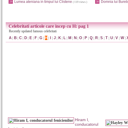
Lumea ateniana in timpul lui Clistene
Domnia lui Bureb
29
30
( 119 views )
Celebritati articole care incep cu H: pag 1
Recently updated famous celebritati
A
|
B
|
C
|
D
|
E
|
F
|
G
|
H
|
I
|
J
|
K
|
L
|
M
|
N
|
O
|
P
|
Q
|
R
|
S
|
T
|
U
|
V
|
W
|
Hiram I,
conducatorul