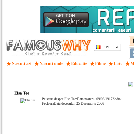
ROM
Nascuti azi
Nascuti unde
Educatie
Filme
Liste
M
Elsa Tee
Pe scurt despre Elsa Tee:Data nasterii: 09/03/1917Zodia:
FecioaraData decesului: 25 Decembrie 2006