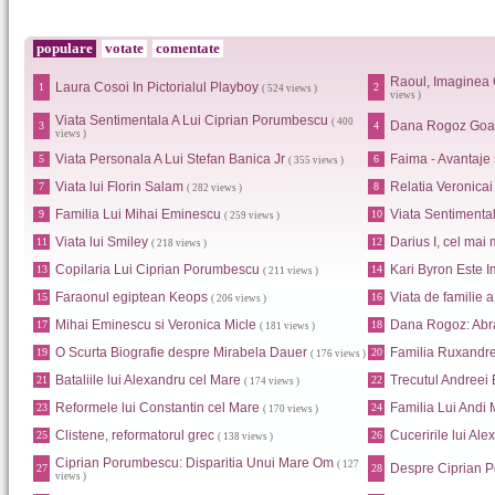
populare
votate
comentate
Raoul, Imaginea 
Laura Cosoi In Pictorialul Playboy
1
2
( 524 views )
views )
Viata Sentimentala A Lui Ciprian Porumbescu
( 400
Dana Rogoz Goa
3
4
views )
Viata Personala A Lui Stefan Banica Jr
Faima - Avantaje
5
6
( 355 views )
Viata lui Florin Salam
Relatia Veronica
7
8
( 282 views )
Familia Lui Mihai Eminescu
Viata Sentimental
9
10
( 259 views )
Viata lui Smiley
Darius I, cel mai 
11
12
( 218 views )
Copilaria Lui Ciprian Porumbescu
Kari Byron Este I
13
14
( 211 views )
Faraonul egiptean Keops
Viata de familie 
15
16
( 206 views )
Mihai Eminescu si Veronica Micle
Dana Rogoz: Abr
17
18
( 181 views )
O Scurta Biografie despre Mirabela Dauer
Familia Ruxandr
19
20
( 176 views )
Bataliile lui Alexandru cel Mare
Trecutul Andreei
21
22
( 174 views )
Reformele lui Constantin cel Mare
Familia Lui Andi
23
24
( 170 views )
Clistene, reformatorul grec
Cuceririle lui Al
25
26
( 138 views )
Ciprian Porumbescu: Disparitia Unui Mare Om
( 127
Despre Ciprian 
27
28
views )