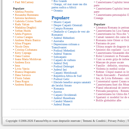
•
Rio Grande
•
Paul McCartney
•
Caracterizarea Cuplului lero
•
Orange, cel mai mare rau din
parte
partea sudica a Africii
Populare
•
Caracterizarea Cuplului ler
•
Oceania
•
Adelina Pestritu
parte
•
Ruxandra Hurezeanu
•
Caracterizarea personajului D
Populare
•
Antonia Iacobescu
Creanga
•
Gabriela Cristea Toader
•
Muntii Carpati
•
Radu Valcan
Populare
•
Despre Carpatii Orientali
•
Madalina Draghici
•
Literatura Romana in perioad
•
Campia Romana
•
Serban Huidu
•
Caracterizarea lui Lica Sam
•
Dealurile si Campia de vest ale
•
Adela Popescu
•
Caracterizarea lui Nica din "
Romaniei
•
Corina Caragea
•
Carnati taranesti din carne de
•
Judetul Mehedinti
•
Andreea Marin Banica
•
Romania intre Orient si Occ
•
Australia
•
Alina Plugaru
•
Pastrama de porc
•
Depresiunea colinara a
•
Nicole Dutu
•
Ultima noapte de dragoste in
Transilvaniei
•
Cristina Ciobanasu
•
Amintiri din copilarie - La c
•
Podisul Mehedinti
•
Kitty Cepraga
•
Caracterizarea Smarandei din
•
Judetul Vrancea
•
Oana Cuzino
•
Rolul Literaturii in Perioada
•
Subcarpatii
•
Ioana Maria Moldovan
•
Cum sa avem grija de imbrac
•
Carpatii de curbura
•
Andreea Esca
•
Mancare de prune uscate
•
Judetul Dolj
•
Inna
•
Familie : definitie, structura
•
Podisul Dobrogei
•
Liviu Varciu
•
Violenta in mediul scolar
•
Judetul Iasi
•
Bianca Dragusanu
•
Referat: Chipul mamei in lit
•
Carpatii Meridionali
•
Dana Savuica
•
Vasile Alecsandri - Pasteluri
•
Republica Africa de Sud
•
Florin Salam
•
Ion, de Liviu Rebreanu - str
•
Podisul Getic
•
Dana Rogoz
•
Comentariul operei Cezara s
•
Efectele benefice asupra sanatatii
•
Andreea Banica
•
Caracterizarea Anei din Moa
ale lacului Amara
•
Planul educational de interve
•
Romania
•
Perioada pasoptista - Rezum
•
Austria
•
Caracterizarea lui Ghita din
•
Carpatii Occidentali
•
Spartanii si modelul lor de 
•
Judetul Hunedoara
•
Bolile globulelor albe
•
Canalul Manecii
•
Judetul Buzau
Copyright ©2006-2026
FamousWhy.ro
toate drepturile rezervate |
Termeni & Conditii
|
Privacy Policy
|
T