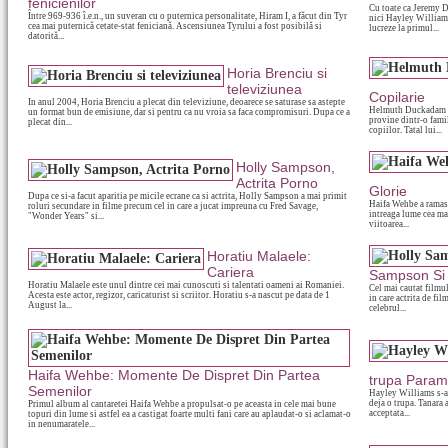
fenicienilor
Cu toate ca Jeremy Da
Între 969-936 î.e.n., un suveran cu o puternica personalitate, Hiram I, a făcut din Tyr
nici Hayley Williams 
cea mai puternică cetate-stat feniciană. Ascensiunea Tyrului a fost posibilă si
lucreze la primul...
datorită...
Horia Brenciu si
televiziunea
Copilarie
In anul 2004, Horia Brenciu a plecat din televiziune, deoarece se saturase sa astepte
Helmuth Duckadam s-a
un format bun de emisiune, dar si pentru ca nu vroia sa faca compromisuri. Dupa ce a
provine dintr-o famil
plecat din...
copiilor. Tatal lui...
Holly Sampson,
Actrita Porno
Glorie
Dupa ce si-a facut aparitia pe micile ecrane ca si actrita, Holly Sampson a mai primit
Haifa Wehbe a ramas f
roluri secundare in filme precum cel in care a jucat impreuna cu Fred Savage,
intreaga lume cea ma
"Wonder Years" si...
viitoarea...
Horatiu Malaele:
Cariera
Sampson Si 
Horatiu Malaele este unul dintre cei mai cunoscuti si talentati oameni ai Romaniei.
Cel mai cautat filmu
Acesta este actor, regizor, caricaturist si scriitor. Horatiu s-a nascut pe data de 1
in care actrita de fi
August la...
celebrul...
Haifa Wehbe: Momente De Dispret Din Partea
trupa Param
Semenilor
Hayley Williams s-a i
deja o trupa. Tanara a
Primul album al cantaretei Haifa Wehbe a propulsat-o pe aceasta in cele mai bune
acceptata...
topuri din lume si astfel ea a castigat foarte multi fani care au aplaudat-o si aclamat-o
in nenumaratele...