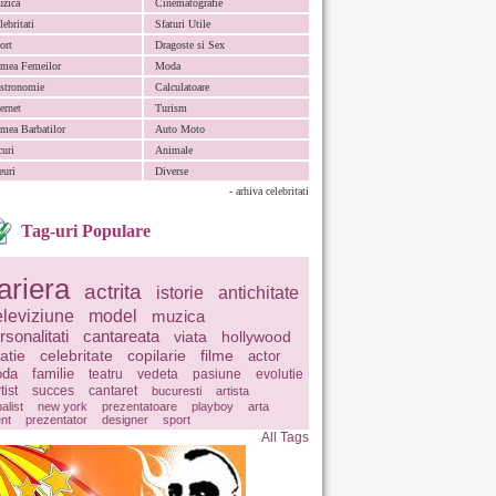
zica
Cinematografie
lebritati
Sfaturi Utile
ort
Dragoste si Sex
mea Femeilor
Moda
stronomie
Calculatoare
ternet
Turism
mea Barbatilor
Auto Moto
curi
Animale
euri
Diverse
- arhiva celebritati
Tag-uri Populare
ariera
actrita
istorie
antichitate
eleviziune
model
muzica
rsonalitati
cantareata
viata
hollywood
latie
celebritate
copilarie
filme
actor
da
familie
teatru
vedeta
pasiune
evolutie
tist
succes
cantaret
bucuresti
artista
balist
new york
prezentatoare
playboy
arta
ent
prezentator
designer
sport
All Tags