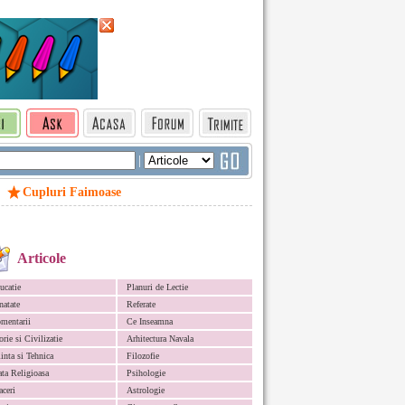
|
Cupluri Faimoase
Articole
ucatie
Planuri de Lectie
natate
Referate
mentarii
Ce Inseamna
orie si Civilizatie
Arhitectura Navala
iinta si Tehnica
Filozofie
ata Religioasa
Psihologie
aceri
Astrologie