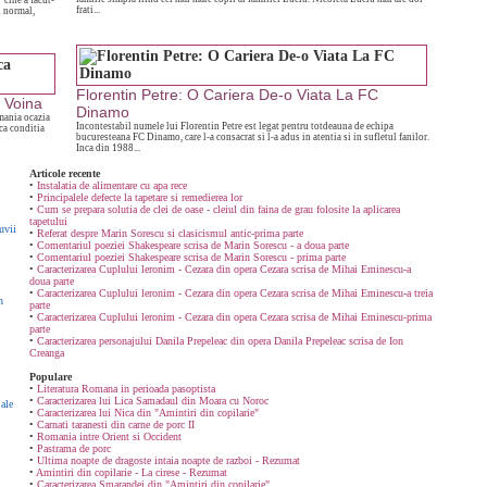
"cine a facut-
frati...
d normal,
Florentin Petre: O Cariera De-o Viata La FC
 Voina
Dinamo
mania ocazia
Incontestabil numele lui Florentin Petre est legat pentru totdeauna de echipa
sca conditia
bucuresteana FC Dinamo, care l-a consacrat si l-a adus in atentia si in sufletul fanilor.
Inca din 1988...
Articole recente
•
Instalatia de alimentare cu apa rece
•
Principalele defecte la tapetare si remedierea lor
•
Cum se prepara solutia de clei de oase - cleiul din faina de grau folosite la aplicarea
tapetului
uvii
•
Referat despre Marin Sorescu si clasicismul antic-prima parte
•
Comentariul poeziei Shakespeare scrisa de Marin Sorescu - a doua parte
•
Comentariul poeziei Shakespeare scrisa de Marin Sorescu - prima parte
•
Caracterizarea Cuplului leronim - Cezara din opera Cezara scrisa de Mihai Eminescu-a
doua parte
•
Caracterizarea Cuplului leronim - Cezara din opera Cezara scrisa de Mihai Eminescu-a treia
n
parte
•
Caracterizarea Cuplului leronim - Cezara din opera Cezara scrisa de Mihai Eminescu-prima
parte
•
Caracterizarea personajului Danila Prepeleac din opera Danila Prepeleac scrisa de Ion
Creanga
Populare
•
Literatura Romana in perioada pasoptista
•
Caracterizarea lui Lica Samadaul din Moara cu Noroc
ale
•
Caracterizarea lui Nica din "Amintiri din copilarie"
•
Carnati taranesti din carne de porc II
•
Romania intre Orient si Occident
•
Pastrama de porc
•
Ultima noapte de dragoste intaia noapte de razboi - Rezumat
•
Amintiri din copilarie - La cirese - Rezumat
•
Caracterizarea Smarandei din "Amintiri din copilarie"