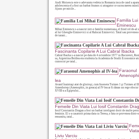
Andi Moisescu este o adevarata vedeta in Romania inca de cand a aparut
adolescenta el a fost un barbat frumos si atragator ce sucea mereu mintil
Ajuns pe micile...
Familia Lui
Eminescu
Mihai Eminescu s-a nascut intr-o familie numeroasa, el fiind cel de-al 
al lui Gheoghe Eminovici si al Ralucai Eminovici. Tatal sau provenea d
de tarani...
Fascinanta Copilarie A Lui Cabral Ibacka
Cabral Ibacka s-a nascut pe data de 4 octombrie 1977 in Bucuresti, R
sa, Argentina Boldea era studenta la Academia de Studii Economice atu
cunoscut pe tatal...
Faraonul
Amenophis
lea
Avand înaintaşi atat de glorioşi, cum fusesera Tutmes 1 şi Tutmes al IlI
Amenhotep (Amenophis, in greaca) al IV-lea ar fi rămas un rege obscur 
XVIII-a a Egiptului...
Femeile Din Viata Lui Iosif Constantin Dra
Iosif Constantin Dragan a fost un barbat inteligent dorit de multe pers
feminin. El s-a casatorit prima data cu Teresa, o fata ce provenea dintr-o
renumita, tatal...
Feme
Viata
Liviu Varciu