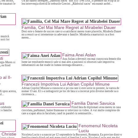
, ten inchis,
Un alt război intergrec, „războiul sacru" din 355 -346 î.e.n., îi permite lui Filip al II-
e trasaturi le
lea intervenţia directă în treburile Greciei. „Războiul sacru" era numit astfel...
Familia, Cel Mai Mare Regret al Mirabelei Dauer
Desi este o femeie de succes care si-a satisfacut mereu toate placerile, Mirabela Dauer
nu a reusit sa-si intemeieze cu adevarat o familie. Mirabela a marturisit ca a fost
u muzică.
mereu...
 noii lor
Faima Anei Aslan
ti
Ana Aslan a devenit cea mai cunoscuta femeie din
lume iar rezultatele muncii sale si mai ales a pasiunii si obsesiei sale impotriva
argu-Mures si
imbatranirii au dat roade in lumea intreaga deoarece...
, ea fiind
p al II-
,
Francezii Impotriva Lui Adrian Copilul Minune
Adrian Copilul Minune a cunoscut-o pe cea care ii este sotie in prezent, la varsta de
fi spus acesta,
numai 13 ani. El s-a indragostit pe loc de fata si a incercat prin diverse metode sa o
l...
cucereasca....
Rus
Familia Danei Savuica
 celebrele
Fiind fata de diplomati avea mereu in casa
 o familie.
ciocolata, parfumuri, haine frumoase si televizor cu video. A vut multe complexe de
care a scapat abia in facultate, cand in paralel cu seminariile...
Fenomenul Nicoleta
Luciu
 Christie
Nicoleta Luciu s-a nascut pe 12 septembrie la Bucuresti, Romania. Ea provine dintr-o
familie simpla fiind cel mai mare copil al familiei Luciu. Nicoleta Luciu mai are doi