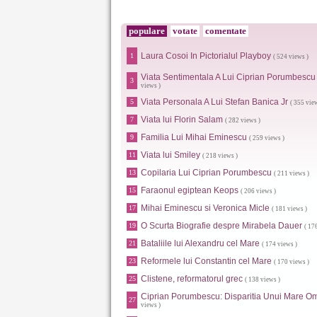
populare
votate
comentate
Laura Cosoi In Pictorialul Playboy
1
( 524 views )
Viata Sentimentala A Lui Ciprian Porumbescu
3
views )
Viata Personala A Lui Stefan Banica Jr
5
( 355 vie
Viata lui Florin Salam
7
( 282 views )
Familia Lui Mihai Eminescu
9
( 259 views )
Viata lui Smiley
11
( 218 views )
Copilaria Lui Ciprian Porumbescu
13
( 211 views )
Faraonul egiptean Keops
15
( 206 views )
Mihai Eminescu si Veronica Micle
17
( 181 views )
O Scurta Biografie despre Mirabela Dauer
19
( 17
Bataliile lui Alexandru cel Mare
21
( 174 views )
Reformele lui Constantin cel Mare
23
( 170 views )
Clistene, reformatorul grec
25
( 138 views )
Ciprian Porumbescu: Disparitia Unui Mare O
27
views )