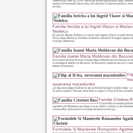
Femeile din viata lui Liviu Varciu par facute dupa acelasi tipar: brunete
trupuri de fotomodel, fata ovala, ochi deschisi si dantura perfecta. Acest
are atat...
Familia fericita a lui Ingrid Vlasov si Marian
Nedelcu
In casa lui Marian Nedelcu si a sotiei sale, Ingrid Vlasov se aude mere
Elvis, Dean Martin şi Aurelian Andreescu răsună în livingul spaţios al
locuinţe. Refacerea...
Familia Ioanei Maria Moldovan din Bucures
Este destul de bine de stiut ca Ioana Maria Moldovan este nascuta in T
ca intreaga ei familie se afla acolo. In Bucuresti, Ioana nu are nici o ruda
mereu inconjurata...
Fili
lea
suveranul macedonilor
„în faţa unui măgar încărcat cu aur se deschid porţile oricărei cetăţi", ar 
în cateva randuri. Oricum, chiar dacă n-a spus-o, Filip al II-lea, suveranu
Familia Cristinei 
Cristina Rus se numara printre
cantarete din Romania care dupa ce si-au cladit o cariera, si-au intemeiat
Cristina Rus chiar poate fi invidiata deoarece se bucura...
Formulele Si Manierele Romanelor Agathei