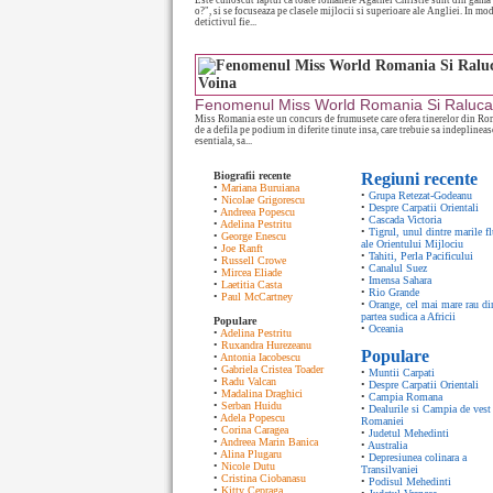
Este cunoscut faptul ca toate romanele Agathei Christie sunt din gama 
o?", si se focuseaza pe clasele mijlocii si superioare ale Angliei. In mo
detictivul fie...
Fenomenul Miss World Romania Si Raluca
Miss Romania este un concurs de frumusete care ofera tinerelor din Ro
de a defila pe podium in diferite tinute insa, care trebuie sa indeplinea
esentiala, sa...
Biografii recente
Regiuni recente
•
Mariana Buruiana
•
Grupa Retezat-Godeanu
•
Nicolae Grigorescu
•
Despre Carpatii Orientali
•
Andreea Popescu
•
Cascada Victoria
•
Adelina Pestritu
•
Tigrul, unul dintre marile fl
•
George Enescu
ale Orientului Mijlociu
•
Joe Ranft
•
Tahiti, Perla Pacificului
•
Russell Crowe
•
Canalul Suez
•
Mircea Eliade
•
Imensa Sahara
•
Laetitia Casta
•
Rio Grande
•
Paul McCartney
•
Orange, cel mai mare rau di
partea sudica a Africii
Populare
•
Oceania
•
Adelina Pestritu
•
Ruxandra Hurezeanu
Populare
•
Antonia Iacobescu
•
Gabriela Cristea Toader
•
Muntii Carpati
•
Radu Valcan
•
Despre Carpatii Orientali
•
Madalina Draghici
•
Campia Romana
•
Serban Huidu
•
Dealurile si Campia de vest 
•
Adela Popescu
Romaniei
•
Corina Caragea
•
Judetul Mehedinti
•
Andreea Marin Banica
•
Australia
•
Alina Plugaru
•
Depresiunea colinara a
•
Nicole Dutu
Transilvaniei
•
Cristina Ciobanasu
•
Podisul Mehedinti
•
Kitty Cepraga