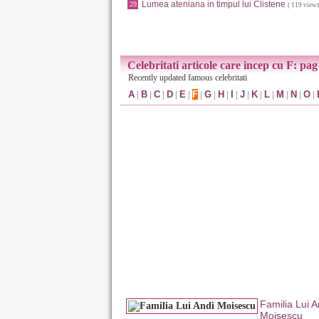
Lumea ateniana in timpul lui Clistene
29
( 119 views
Celebritati articole care incep cu F: pag
Recently updated famous celebritati
A
|
B
|
C
|
D
|
E
|
F
|
G
|
H
|
I
|
J
|
K
|
L
|
M
|
N
|
O
|
Familia Lui A
Moisescu