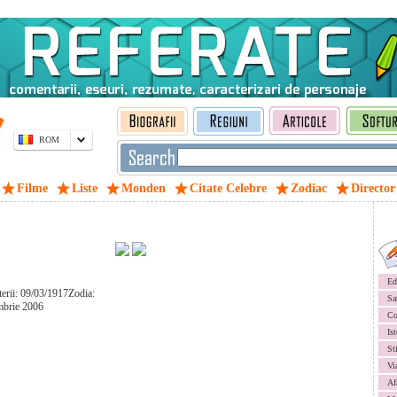
ROM
Filme
Liste
Monden
Citate Celebre
Zodiac
Director
Ed
terii: 09/03/1917Zodia:
Sa
mbrie 2006
Co
Ist
St
Vi
Af