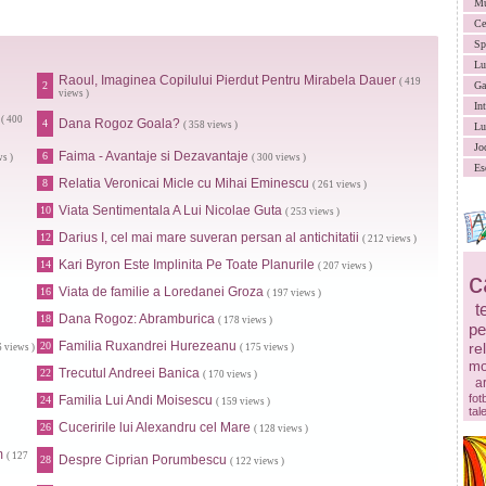
Mu
Ce
Sp
Lu
Raoul, Imaginea Copilului Pierdut Pentru Mirabela Dauer
( 419
2
Ga
views )
In
( 400
Dana Rogoz Goala?
4
( 358 views )
Lu
Jo
Faima - Avantaje si Dezavantaje
6
ws )
( 300 views )
Es
Relatia Veronicai Micle cu Mihai Eminescu
8
( 261 views )
Viata Sentimentala A Lui Nicolae Guta
10
( 253 views )
Darius I, cel mai mare suveran persan al antichitatii
12
( 212 views )
Kari Byron Este Implinita Pe Toate Planurile
14
( 207 views )
c
Viata de familie a Loredanei Groza
16
( 197 views )
t
Dana Rogoz: Abramburica
18
( 178 views )
pe
Familia Ruxandrei Hurezeanu
20
re
6 views )
( 175 views )
mo
Trecutul Andreei Banica
22
( 170 views )
ar
fot
Familia Lui Andi Moisescu
24
( 159 views )
tal
Cuceririle lui Alexandru cel Mare
26
( 128 views )
m
( 127
Despre Ciprian Porumbescu
28
( 122 views )