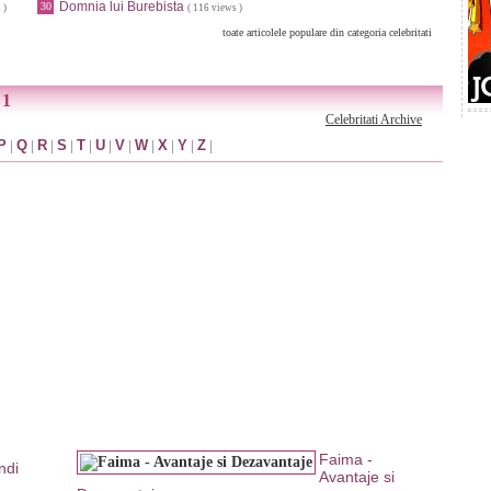
Domnia lui Burebista
30
 )
( 116 views )
toate articolele populare din categoria celebritati
 1
Celebritati Archive
P
|
Q
|
R
|
S
|
T
|
U
|
V
|
W
|
X
|
Y
|
Z
|
Faima -
ndi
Avantaje si