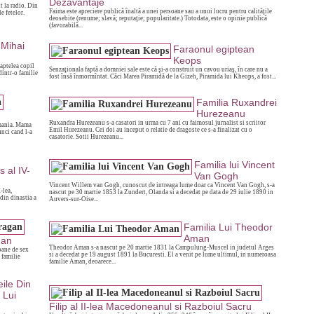
Dezavantaje
 la radio. Din
Faima este apreciere publică înaltă a unei persoane sau a unui lucru pentru calităţile
e fetelor.
deosebite (renume; slavă; reputaţie; popularitate.) Totodata, este o opinie publică
(favorabilă...
 Mihai
Faraonul egiptean
Keops
saptelea copil
Senzaţionala faptă a domniei sale este că şi-a construit un cavou uriaş, în care nu a
intr-o familie
fost însă înmormîntat. Căci Marea Piramidă de la Gizeh, Piramida lui Kheops, a fost...
Familia Ruxandrei
Hurezeanu
Ruxandra Hurezeanu s-a casatori in urma cu 7 ani cu faimosul jurnalist si scriitor
omania. Mama
Emil Hurezeanu. Cei doi au inceput o relatie de dragoste ce s-a finalizat cu o
nci cand l-a
casatorie. Sotii Hurezeanu...
Familia lui Vincent
 al IV-
Van Gogh
Vincent Willem van Gogh, cunoscut de intreaga lume doar ca Vincent Van Gogh, s-a
-lea,
nascut pe 30 martie 1853 la Zundert, Olanda si a decedat pe data de 29 iulie 1890 in
din dinastia a
Auvers-sur-Oise...
Familia Lui Theodor
Aman
gan
Theodor Aman s-a nascut pe 20 martie 1831 la Campulung-Muscel in judetul Arges
oane de sex
si a decedat pe 19 august 1891 la Bucuresti. El a venit pe lume ultimul, in numeroasa
 familie
familie Aman, deoarece...
ile Din
 Lui
Filip al II-lea Macedoneanul si Razboiul Sacru