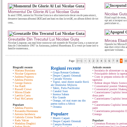
Momentul De Glorie Al Lui Nicolae Guta
Nicolae Gut
In anul 1998, cariera lui Nicolae Guta ia o alta traiectorie decat cea de pana atunci,
Fiind copil de rrom, 
deoarece lanseaza albumul â€žCand am bani eu dau la totiâ€, un album diferit de tot
opt ani a inceput sa c
ceea...
particulare si...
Greutatile Din Trecutul Lui Nicolae Guta
Mircea Elia
Nicolae Lingurar, sau mai bine cunoscut sub numele de Nicolae Guta, s-a nascut pe
Operele lui Mircea El
data de 3 decembrie 1967 in Aninoasa, judetul Hunedoara. El a venit pe lume intr-o
mai duri critici din 
familie numeroasa...
apreciate volume...
Page:
[<<]
<
1
2
3
4
5
6
7
8
9
1
Biografii recente
Regiuni recente
Articole recente
•
Mariana Buruiana
•
Instalatia de alimentare cu ap
•
Grupa Retezat-Godeanu
•
Nicolae Grigorescu
•
Principalele defecte la tapeta
•
Despre Carpatii Orientali
•
Andreea Popescu
•
Cum se prepara solutia de cle
•
Cascada Victoria
•
Adelina Pestritu
tapetului
•
Tigrul, unul dintre marile fluvii
•
George Enescu
•
Referat despre Marin Sorescu
ale Orientului Mijlociu
•
Joe Ranft
•
Comentariul poeziei Shakespe
•
Tahiti, Perla Pacificului
•
Russell Crowe
•
Comentariul poeziei Shakesp
•
Canalul Suez
•
Mircea Eliade
•
Caracterizarea Cuplului lero
•
Imensa Sahara
•
Laetitia Casta
doua parte
•
Rio Grande
•
Paul McCartney
•
Caracterizarea Cuplului lero
•
Orange, cel mai mare rau din
parte
partea sudica a Africii
Populare
•
Caracterizarea Cuplului ler
•
Oceania
•
Adelina Pestritu
parte
•
Ruxandra Hurezeanu
•
Caracterizarea personajului D
Populare
•
Antonia Iacobescu
Creanga
•
Gabriela Cristea Toader
•
Muntii Carpati
•
Radu Valcan
Populare
•
Despre Carpatii Orientali
•
Madalina Draghici
•
Literatura Romana in perioad
•
Campia Romana
•
Serban Huidu
•
Caracterizarea lui Lica Sam