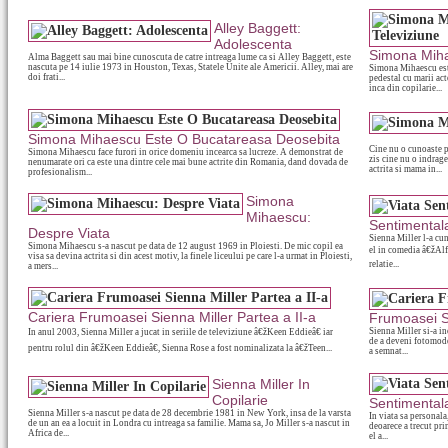
Alley Baggett:
Adolescenta
Simona Mihae
Alma Baggett sau mai bine cunoscuta de catre intreaga lume ca si Alley Baggett, este
nascuta pe 14 iulie 1973 in Houston, Texas, Statele Unite ale Americii. Alley, mai are
Simona Mihaescu este
doi frati...
pedestal cu marii act
inca din copilarie...
Simona Mihaescu Este O Bucatareasa Deosebita
Cine nu o cunoaste p
Simona Mihaescu face furori in orice domeniu incearca sa lucreze. A demonstrat de
zis cine nu o indrag
nenumarate ori ca este una dintre cele mai bune actrite din Romania, dand dovada de
actrita si mama in...
profesionalism...
Simona
Mihaescu:
Sentimentala
Despre Viata
Sienna Miller l-a cu
Simona Mihaescu s-a nascut pe data de 12 august 1969 in Ploiesti. De mic copil ea
el in comedia â€žAlfi
visa sa devina actrita si din acest motiv, la finele liceului pe care l-a urmat in Ploiesti,
relatie...
a mers...
Cariera Frumoasei Sienna Miller Partea a II-a
Frumoasei Si
Sienna Miller si-a i
In anul 2003, Sienna Miller a jucat in seriile de televiziune â€žKeen Eddieâ€ iar
de a deveni fotomodel 
pentru rolul din â€žKeen Eddieâ€, Sienna Rose a fost nominalizata la â€žTeen...
a semnat...
Sienna Miller In
Copilarie
Sentimentala
Sienna Miller s-a nascut pe data de 28 decembrie 1981 in New York, insa de la varsta
In viata sa personala
de un an ea a locuit in Londra cu intreaga sa familie. Mama sa, Jo Miller s-a nascut in
deoarece a trecut pri
Africa de...
el a...