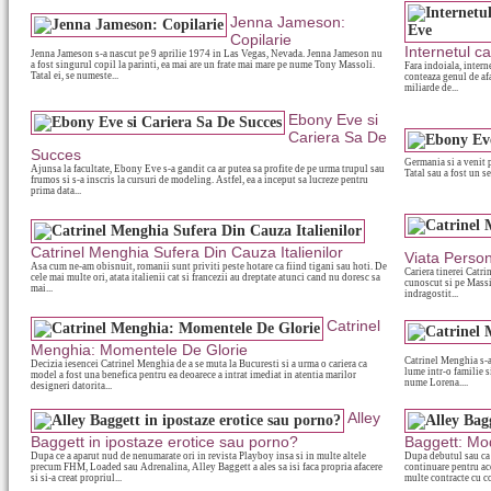
Jenna Jameson:
Copilarie
Internetul 
Jenna Jameson s-a nascut pe 9 aprilie 1974 in Las Vegas, Nevada. Jenna Jameson nu
a fost singurul copil la parinti, ea mai are un frate mai mare pe nume Tony Massoli.
Fara indoiala, inter
Tatal ei, se numeste...
conteaza genul de afa
miliarde de...
Ebony Eve si
Cariera Sa De
Succes
Germania si a venit p
Ajunsa la facultate, Ebony Eve s-a gandit ca ar putea sa profite de pe urma trupul sau
Tatal sau a fost un s
frumos si s-a inscris la cursuri de modeling. Astfel, ea a inceput sa lucreze pentru
prima data...
Catrinel Menghia Sufera Din Cauza Italienilor
Viata Perso
Asa cum ne-am obisnuit, romanii sunt priviti peste hotare ca fiind tigani sau hoti. De
Cariera tinerei Catri
cele mai multe ori, atata italienii cat si francezii au dreptate atunci cand nu doresc sa
cunoscut si pe Massi
mai...
indragostit...
Catrinel
Menghia: Momentele De Glorie
Catrinel Menghia s-a
Decizia iesencei Catrinel Menghia de a se muta la Bucuresti si a urma o cariera ca
lume intr-o familie s
model a fost una benefica pentru ea deoarece a intrat imediat in atentia marilor
nume Lorena....
designeri datorita...
Alley
Baggett in ipostaze erotice sau porno?
Baggett: Mo
Dupa ce a aparut nud de nenumarate ori in revista Playboy insa si in multe altele
Dupa debutul sau ca 
precum FHM, Loaded sau Adrenalina, Alley Baggett a ales sa isi faca propria afacere
continuare pentru ace
si si-a creat propriul...
multe contracte cu c