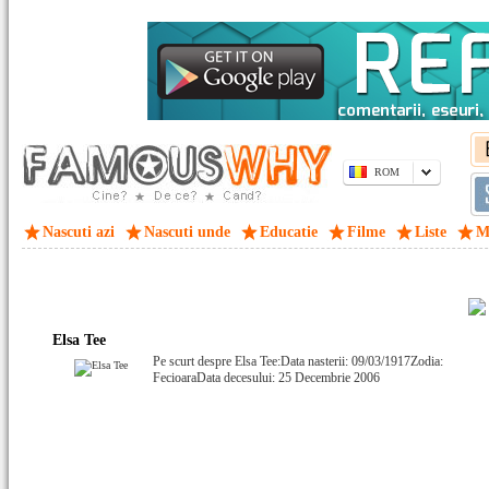
ROM
Nascuti azi
Nascuti unde
Educatie
Filme
Liste
M
Elsa Tee
Pe scurt despre Elsa Tee:Data nasterii: 09/03/1917Zodia:
FecioaraData decesului: 25 Decembrie 2006