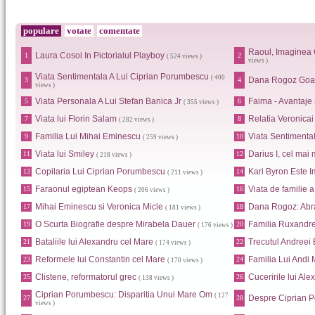
populare
votate
comentate
Raoul, Imaginea 
Laura Cosoi In Pictorialul Playboy
1
2
( 524 views )
views )
Viata Sentimentala A Lui Ciprian Porumbescu
( 400
Dana Rogoz Goa
3
4
views )
Viata Personala A Lui Stefan Banica Jr
Faima - Avantaje
5
6
( 355 views )
Viata lui Florin Salam
Relatia Veronica
7
8
( 282 views )
Familia Lui Mihai Eminescu
Viata Sentimental
9
10
( 259 views )
Viata lui Smiley
Darius I, cel mai 
11
12
( 218 views )
Copilaria Lui Ciprian Porumbescu
Kari Byron Este I
13
14
( 211 views )
Faraonul egiptean Keops
Viata de familie 
15
16
( 206 views )
Mihai Eminescu si Veronica Micle
Dana Rogoz: Abr
17
18
( 181 views )
O Scurta Biografie despre Mirabela Dauer
Familia Ruxandr
19
20
( 176 views )
Bataliile lui Alexandru cel Mare
Trecutul Andreei
21
22
( 174 views )
Reformele lui Constantin cel Mare
Familia Lui Andi
23
24
( 170 views )
Clistene, reformatorul grec
Cuceririle lui Al
25
26
( 138 views )
Ciprian Porumbescu: Disparitia Unui Mare Om
( 127
Despre Ciprian 
27
28
views )