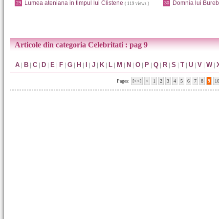
Lumea ateniana in timpul lui Clistene
Domnia lui Bureb
29
30
( 119 views )
Articole din categoria Celebritati : pag 9
A
|
B
|
C
|
D
|
E
|
F
|
G
|
H
|
I
|
J
|
K
|
L
|
M
|
N
|
O
|
P
|
Q
|
R
|
S
|
T
|
U
|
V
|
W
|
Pages:
[<<]
<
1
2
3
4
5
6
7
8
9
1