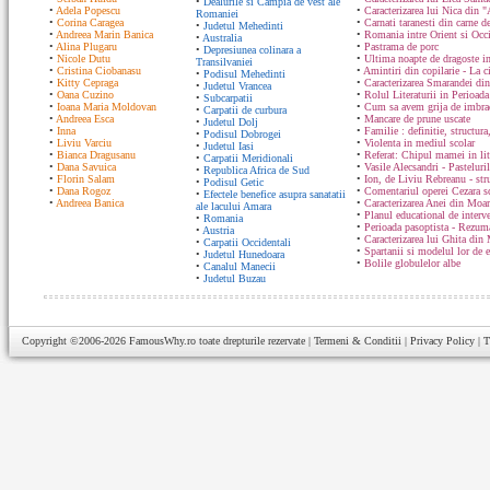
•
Dealurile si Campia de vest ale
•
Adela Popescu
•
Caracterizarea lui Nica din "
Romaniei
•
Corina Caragea
•
Carnati taranesti din carne de
•
Judetul Mehedinti
•
Andreea Marin Banica
•
Romania intre Orient si Occ
•
Australia
•
Alina Plugaru
•
Pastrama de porc
•
Depresiunea colinara a
•
Nicole Dutu
•
Ultima noapte de dragoste in
Transilvaniei
•
Cristina Ciobanasu
•
Amintiri din copilarie - La c
•
Podisul Mehedinti
•
Kitty Cepraga
•
Caracterizarea Smarandei din
•
Judetul Vrancea
•
Oana Cuzino
•
Rolul Literaturii in Perioada
•
Subcarpatii
•
Ioana Maria Moldovan
•
Cum sa avem grija de imbrac
•
Carpatii de curbura
•
Andreea Esca
•
Mancare de prune uscate
•
Judetul Dolj
•
Inna
•
Familie : definitie, structura
•
Podisul Dobrogei
•
Liviu Varciu
•
Violenta in mediul scolar
•
Judetul Iasi
•
Bianca Dragusanu
•
Referat: Chipul mamei in lit
•
Carpatii Meridionali
•
Dana Savuica
•
Vasile Alecsandri - Pasteluri
•
Republica Africa de Sud
•
Florin Salam
•
Ion, de Liviu Rebreanu - str
•
Podisul Getic
•
Dana Rogoz
•
Comentariul operei Cezara s
•
Efectele benefice asupra sanatatii
•
Andreea Banica
•
Caracterizarea Anei din Moa
ale lacului Amara
•
Planul educational de interve
•
Romania
•
Perioada pasoptista - Rezum
•
Austria
•
Caracterizarea lui Ghita din
•
Carpatii Occidentali
•
Spartanii si modelul lor de 
•
Judetul Hunedoara
•
Bolile globulelor albe
•
Canalul Manecii
•
Judetul Buzau
Copyright ©2006-2026
FamousWhy.ro
toate drepturile rezervate |
Termeni & Conditii
|
Privacy Policy
|
T