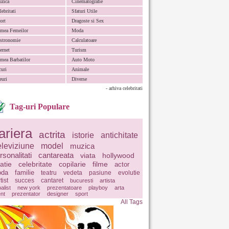
zica
Cinematografie
lebritati
Sfaturi Utile
ort
Dragoste si Sex
mea Femeilor
Moda
stronomie
Calculatoare
ternet
Turism
mea Barbatilor
Auto Moto
curi
Animale
euri
Diverse
- arhiva celebritati
Tag-uri Populare
ariera
actrita
istorie
antichitate
eleviziune
model
muzica
rsonalitati
cantareata
viata
hollywood
latie
celebritate
copilarie
filme
actor
da
familie
teatru
vedeta
pasiune
evolutie
tist
succes
cantaret
bucuresti
artista
balist
new york
prezentatoare
playboy
arta
ent
prezentator
designer
sport
All Tags