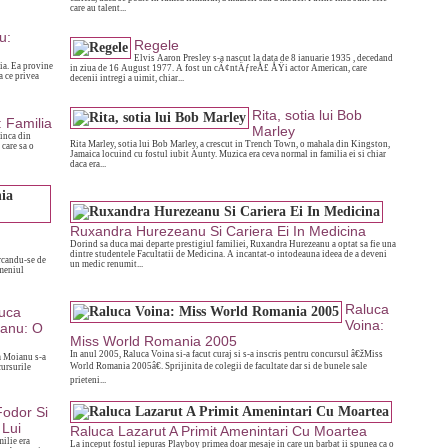
care au talent...
u:
Regele
Elvis Aaron Presley s-a nascut la data de 8 ianuarie 1935 , decedand
ia. Ea provine
in ziua de 16 August 1977. A fost un cÃ¢ntÄƒreÅ£ ÅŸi actor American, care
a ce privea
decenii intregi a uimit, chiar...
Rita, sotia lui Bob
 Familia
Marley
inca din
Rita Marley, sotia lui Bob Marley, a crescut in Trench Town, o mahala din Kingston,
 care sa o
Jamaica locuind cu fostul iubit Aunty. Muzica era ceva normal in familia ei si chiar
daca era...
Ruxandra Hurezeanu Si Cariera Ei In Medicina
Dorind sa duca mai departe prestigiul familiei, Ruxandra Hurezeanu a optat sa fie una
dintre studentele Facultatii de Medicina. A incantat-o intodeauna ideea de a deveni
orcandu-se de
un medic renumit...
omeniul
Raluca
uca
Voina:
anu: O
Miss World Romania 2005
In anul 2005, Raluca Voina si-a facut curaj si s-a inscris pentru concursul â€žMiss
a Moianu s-a
World Romania 2005â€. Sprijinita de colegii de facultate dar si de bunele sale
cursurile
prieteni...
odor Si
 Lui
Raluca Lazarut A Primit Amenintari Cu Moartea
milie era
La inceput fostul iepuras Playboy primea doar mesaje in care un barbat ii spunea ca o