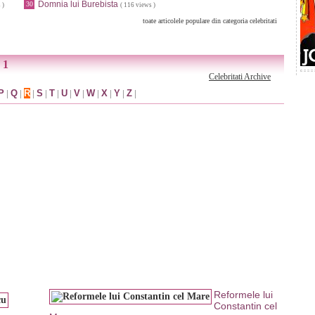
Domnia lui Burebista
30
 )
( 116 views )
toate articolele populare din categoria celebritati
 1
Celebritati Archive
P
|
Q
|
R
|
S
|
T
|
U
|
V
|
W
|
X
|
Y
|
Z
|
Reformele lui
Constantin cel