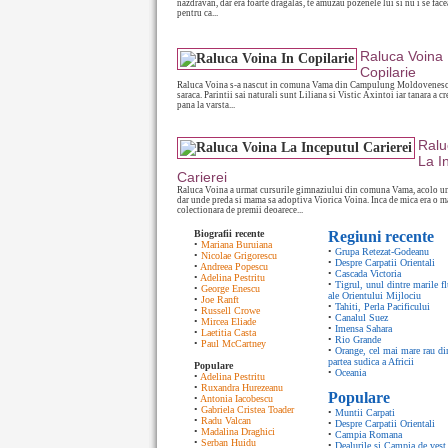
nazdravan, dar era foarte dragalas, te amuzau pozenele lui si nu i se fac
pentru ca...
Raluca Voina 
Copilarie
Raluca Voina s-a nascut in comuna Vama din Campulung Moldovenesc 
saraca. Parintii sai naturali sunt Liliana si Vistic Axintoi iar tanara a c
pana la varsta...
Ralu
La I
Carierei
Raluca Voina a urmat cursurile gimnaziului din comuna Vama, acolo un
dar unde preda si mama sa adoptiva Viorica Voina. Inca de mica era o m
colectionara de premii deoarece...
Biografii recente
Regiuni recente
•
Mariana Buruiana
•
Grupa Retezat-Godeanu
•
Nicolae Grigorescu
•
Despre Carpatii Orientali
•
Andreea Popescu
•
Cascada Victoria
•
Adelina Pestritu
•
Tigrul, unul dintre marile fl
•
George Enescu
ale Orientului Mijlociu
•
Joe Ranft
•
Tahiti, Perla Pacificului
•
Russell Crowe
•
Canalul Suez
•
Mircea Eliade
•
Imensa Sahara
•
Laetitia Casta
•
Rio Grande
•
Paul McCartney
•
Orange, cel mai mare rau di
partea sudica a Africii
Populare
•
Oceania
•
Adelina Pestritu
•
Ruxandra Hurezeanu
Populare
•
Antonia Iacobescu
•
Gabriela Cristea Toader
•
Muntii Carpati
•
Radu Valcan
•
Despre Carpatii Orientali
•
Madalina Draghici
•
Campia Romana
•
Serban Huidu
•
Dealurile si Campia de vest 