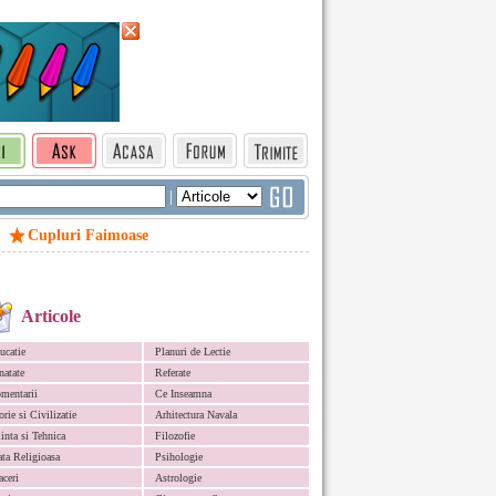
|
Cupluri Faimoase
Articole
ucatie
Planuri de Lectie
natate
Referate
mentarii
Ce Inseamna
orie si Civilizatie
Arhitectura Navala
iinta si Tehnica
Filozofie
ata Religioasa
Psihologie
aceri
Astrologie