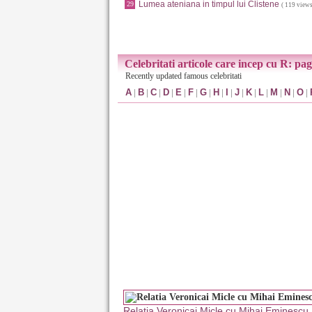
Lumea ateniana in timpul lui Clistene
29
( 119 views
Celebritati articole care incep cu R: pag
Recently updated famous celebritati
A
|
B
|
C
|
D
|
E
|
F
|
G
|
H
|
I
|
J
|
K
|
L
|
M
|
N
|
O
|
Relatia Veronicai Micle cu Mihai Eminescu