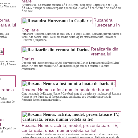
Mare
 cu grave
Reformele lui Constantin au inclus ÅŸi sistemul economic. Edictele din anii 316
 La Viena, ea a
ÅŸi 325 fixau pe curaali (categorie a populaÅ£iei orÄƒÅŸeneÅŸti) Ã®n oraÅŸele
Ã®n care...
orma
Ruxandra
tara a lui
Hurezeanu In
Copilarie
ea, la o
Ruxandra Hurezeanu, nascuta in anul 1974 la Targu-Mures, Romania, provine dintr-o
rmatÄƒ.
familie de oameni culti. Tatal, era medic neurolog iar mama farmacista. Ruxandra
Hurezeanu, impreuna...
Realizarile din
vremea lui
Darius
a zeu suprem
Dar cele mai importante realizÄƒri din vremea lui Darius I, supranumit â€žcel Mare"
upÄƒ pÄƒrerea
datoritÄƒ mai ales stabilitÄƒÅ£ii imperiului, pe care el a construit-o, sunt
consemnate...
irabela
Roxana Nemes a fost numita hoata de barbati!
Cine nu a auzit de Roxana Nemes? Care barbat nu si-a dorit sa o intalneasca? Roxana
Nemes este o frumoasa si focoasa tanara ardeleanca ce a devenit cunoscuta in
Traian
Romania datorita nenumaratelor...
incredintat de
an
l
Roxana Nemes: actrita, model, prezentatoare TV,
in Egiptul de
cantareata, orice, numai vedeta sa fie!
lui
Este bine stiut de toata lumea ca multe fete tinere din Romania isi doresc sa aiba o
cariera, daca se poate in lumea filmului, a muzicii sau a modei. Putine insa sunt cele