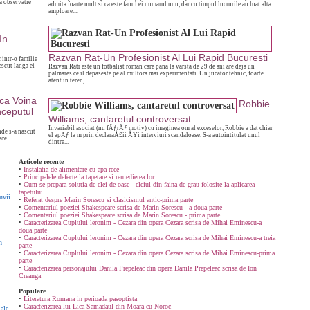
ea observatie
admita foarte mult si ca este fanul ei numarul unu, dar cu timpul lucrurile au luat alta
amploare....
In
Razvan Rat-Un Profesionist Al Lui Rapid Bucuresti
intr-o familie
rescut langa ei
Razvan Ratr este un fotbalist roman care pana la varsta de 29 de ani are deja un
palmares ce il depaseste pe al multora mai experimentati. Un jucator tehnic, foarte
atent in teren,...
ca Voina
Robbie
nceputul
Williams, cantaretul controversat
Invariabil asociat (nu fÄƒrÄƒ motiv) cu imaginea om al exceselor, Robbie a dat chiar
de s-a nascut
el apÄƒ la m prin declaraÅ£ii ÅŸi interviuri scandaloase. S-a autointitulat unul
are
dintre...
Articole recente
•
Instalatia de alimentare cu apa rece
•
Principalele defecte la tapetare si remedierea lor
•
Cum se prepara solutia de clei de oase - cleiul din faina de grau folosite la aplicarea
tapetului
uvii
•
Referat despre Marin Sorescu si clasicismul antic-prima parte
•
Comentariul poeziei Shakespeare scrisa de Marin Sorescu - a doua parte
•
Comentariul poeziei Shakespeare scrisa de Marin Sorescu - prima parte
•
Caracterizarea Cuplului leronim - Cezara din opera Cezara scrisa de Mihai Eminescu-a
doua parte
•
Caracterizarea Cuplului leronim - Cezara din opera Cezara scrisa de Mihai Eminescu-a treia
n
parte
•
Caracterizarea Cuplului leronim - Cezara din opera Cezara scrisa de Mihai Eminescu-prima
parte
•
Caracterizarea personajului Danila Prepeleac din opera Danila Prepeleac scrisa de Ion
Creanga
Populare
•
Literatura Romana in perioada pasoptista
•
Caracterizarea lui Lica Samadaul din Moara cu Noroc
ale