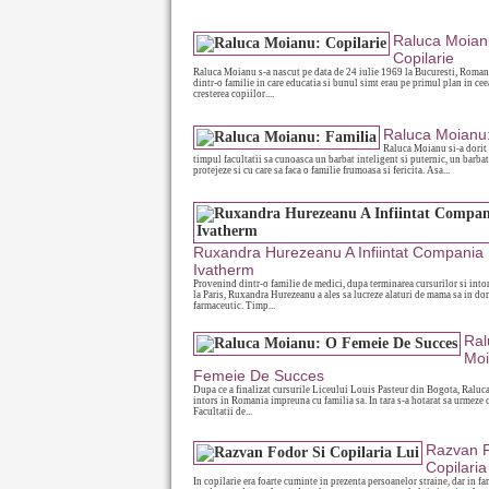
Raluca Moian
Copilarie
Raluca Moianu s-a nascut pe data de 24 iulie 1969 la Bucuresti, Roman
dintr-o familie in care educatia si bunul simt erau pe primul plan in cee
cresterea copiilor....
Raluca Moianu:
Raluca Moianu si-a dorit 
timpul facultatii sa cunoasca un barbat inteligent si puternic, un barbat
protejeze si cu care sa faca o familie frumoasa si fericita. Asa...
Ruxandra Hurezeanu A Infiintat Compania
Ivatherm
Provenind dintr-o familie de medici, dupa terminarea cursurilor si int
la Paris, Ruxandra Hurezeanu a ales sa lucreze alaturi de mama sa in d
farmaceutic. Timp...
Ral
Moi
Femeie De Succes
Dupa ce a finalizat cursurile Liceului Louis Pasteur din Bogota, Raluc
intors in Romania impreuna cu familia sa. In tara s-a hotarat sa urmeze 
Facultatii de...
Razvan F
Copilaria
In copilarie era foarte cuminte in prezenta persoanelor straine, dar in fa