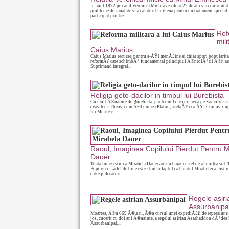
In anul 1872 pe cand Veronica Micle avea doar 22 de ani s-a confruntat
probleme de sanatate si a calatorit la Viena pentru un tratament special.
participat printre...
Ref
mili
Caius Marius
Caius Marius recurse, pentru a-ÅŸi menÅ£ine si chiar spori popularitat
reformÄƒ care schimbÄƒ fundamental principiul Ã®nrolÄƒrii Ã®n a
Suprimand integral...
Religia geto-dacilor in timpul lui Burebista
Cu mult Ã®nainte de Burebista, panteonul dacic il avea pe Zamolxis c
(Vasileus Theos, cum Ã®l numea Platon, acelaÅŸi ca ÅŸi Cronos, d
lui Mnaseas...
Raoul, Imaginea Copilului Pierdut Pentru M
Dauer
Toata lumea stie ca Mirabela Dauer are un baiat cu cel de-al doilea sot, 
Popovici. La fel de bine este stiut si faptul ca baiatul Mirabelei a fost 
catre judecatori...
Regele asiri
Assurbanipa
Moartea, Ã®n 669 Ã®.e.n., Ã®n cursul unei expediÅ£ii de represiune 
jos, cucerit cu doi ani Ã®nainte, a regelui asirian Asarhaddon dÄƒdea 
Assurbanipal,...