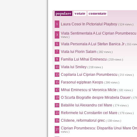
populare
votate
comentate
Laura Cosoi In Pictorialul Playboy
1
( 524 views )
Viata Sentimentala A Lui Ciprian Porumbescu
3
views )
Viata Personala A Lui Stefan Banica Jr
5
( 355 vie
Viata lui Florin Salam
7
( 282 views )
Familia Lui Mihai Eminescu
9
( 259 views )
Viata lui Smiley
11
( 218 views )
Copilaria Lui Ciprian Porumbescu
13
( 211 views )
Faraonul egiptean Keops
15
( 206 views )
Mihai Eminescu si Veronica Micle
17
( 181 views )
O Scurta Biografie despre Mirabela Dauer
19
( 17
Bataliile lui Alexandru cel Mare
21
( 174 views )
Reformele lui Constantin cel Mare
23
( 170 views )
Clistene, reformatorul grec
25
( 138 views )
Ciprian Porumbescu: Disparitia Unui Mare O
27
views )