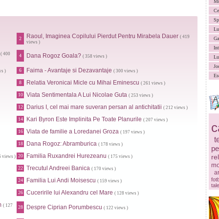
Mu
Ce
Sp
Lu
Raoul, Imaginea Copilului Pierdut Pentru Mirabela Dauer
( 419
2
Ga
views )
In
( 400
Dana Rogoz Goala?
4
( 358 views )
Lu
Jo
Faima - Avantaje si Dezavantaje
6
ws )
( 300 views )
Es
Relatia Veronicai Micle cu Mihai Eminescu
8
( 261 views )
Viata Sentimentala A Lui Nicolae Guta
10
( 253 views )
Darius I, cel mai mare suveran persan al antichitatii
12
( 212 views )
Kari Byron Este Implinita Pe Toate Planurile
14
( 207 views )
c
Viata de familie a Loredanei Groza
16
( 197 views )
t
Dana Rogoz: Abramburica
18
( 178 views )
pe
Familia Ruxandrei Hurezeanu
20
re
6 views )
( 175 views )
mo
Trecutul Andreei Banica
22
( 170 views )
ar
fot
Familia Lui Andi Moisescu
24
( 159 views )
tal
Cuceririle lui Alexandru cel Mare
26
( 128 views )
m
( 127
Despre Ciprian Porumbescu
28
( 122 views )