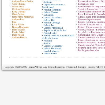
•
Andreea Marin Banica
•
Romania intre Orient si Occ
•
Australia
•
Alina Plugaru
•
Pastrama de porc
•
Depresiunea colinara a
•
Nicole Dutu
•
Ultima noapte de dragoste in
Transilvaniei
•
Cristina Ciobanasu
•
Amintiri din copilarie - La c
•
Podisul Mehedinti
•
Kitty Cepraga
•
Caracterizarea Smarandei din
•
Judetul Vrancea
•
Oana Cuzino
•
Rolul Literaturii in Perioada
•
Subcarpatii
•
Ioana Maria Moldovan
•
Cum sa avem grija de imbrac
•
Carpatii de curbura
•
Andreea Esca
•
Mancare de prune uscate
•
Judetul Dolj
•
Inna
•
Familie : definitie, structura
•
Podisul Dobrogei
•
Liviu Varciu
•
Violenta in mediul scolar
•
Judetul Iasi
•
Bianca Dragusanu
•
Referat: Chipul mamei in lit
•
Carpatii Meridionali
•
Dana Savuica
•
Vasile Alecsandri - Pasteluri
•
Republica Africa de Sud
•
Florin Salam
•
Ion, de Liviu Rebreanu - str
•
Podisul Getic
•
Dana Rogoz
•
Comentariul operei Cezara s
•
Efectele benefice asupra sanatatii
•
Andreea Banica
•
Caracterizarea Anei din Moa
ale lacului Amara
•
Planul educational de interve
•
Romania
•
Perioada pasoptista - Rezum
•
Austria
•
Caracterizarea lui Ghita din
•
Carpatii Occidentali
•
Spartanii si modelul lor de 
•
Judetul Hunedoara
•
Bolile globulelor albe
•
Canalul Manecii
•
Judetul Buzau
Copyright ©2006-2026
FamousWhy.ro
toate drepturile rezervate |
Termeni & Conditii
|
Privacy Policy
|
T