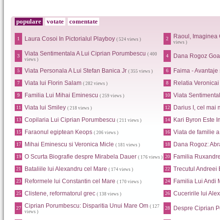
populare
votate
comentate
Raoul, Imaginea 
Laura Cosoi In Pictorialul Playboy
1
2
( 524 views )
views )
Viata Sentimentala A Lui Ciprian Porumbescu
( 400
Dana Rogoz Goa
3
4
views )
Viata Personala A Lui Stefan Banica Jr
Faima - Avantaje
5
6
( 355 views )
Viata lui Florin Salam
Relatia Veronica
7
8
( 282 views )
Familia Lui Mihai Eminescu
Viata Sentimental
9
10
( 259 views )
Viata lui Smiley
Darius I, cel mai 
11
12
( 218 views )
Copilaria Lui Ciprian Porumbescu
Kari Byron Este I
13
14
( 211 views )
Faraonul egiptean Keops
Viata de familie 
15
16
( 206 views )
Mihai Eminescu si Veronica Micle
Dana Rogoz: Abr
17
18
( 181 views )
O Scurta Biografie despre Mirabela Dauer
Familia Ruxandr
19
20
( 176 views )
Bataliile lui Alexandru cel Mare
Trecutul Andreei
21
22
( 174 views )
Reformele lui Constantin cel Mare
Familia Lui Andi
23
24
( 170 views )
Clistene, reformatorul grec
Cuceririle lui Al
25
26
( 138 views )
Ciprian Porumbescu: Disparitia Unui Mare Om
( 127
Despre Ciprian 
27
28
views )