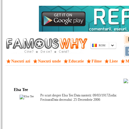
ROM
Nascuti azi
Nascuti unde
Educatie
Filme
Liste
M
Elsa Tee
Pe scurt despre Elsa Tee:Data nasterii: 09/03/1917Zodia:
FecioaraData decesului: 25 Decembrie 2006