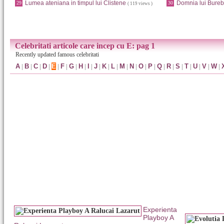
Lumea ateniana in timpul lui Clistene
Domnia lui Bureb
29
30
( 119 views )
Celebritati articole care incep cu E: pag 1
Recently updated famous celebritati
A
|
B
|
C
|
D
|
E
|
F
|
G
|
H
|
I
|
J
|
K
|
L
|
M
|
N
|
O
|
P
|
Q
|
R
|
S
|
T
|
U
|
V
|
W
|
Experienta
Playboy A