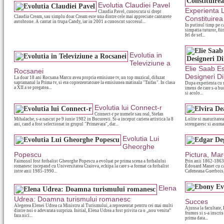
Evolutia Claudiei Pavel
Experienta 
Claudia Pavel, cunoscuta si drept
Claudia Cream, sau simplu doar Cream este una dintre cele mai appreciate cantarete
Constituirea
autohtone. A cantat in trupa Candy, iar in 2001 a cunoscut succesul...
In putinul timp pe ca
simpatia tuturor, fi
fel de sef...
Evolutia in
Televiziune a
Elie Saab E
Rocsanei
Designeri D
La doar 18 ani Rocsana Marcu avea propria emisiune tv, un top muzical, difuzat
saptamanal la Prima tv, si era coprezentatoare la emisiunea matinala "Taifas". In clasa
Dupa experienta cu m
a XII a se pregatea...
imens de care s-a buc
si acolo...
Evolutia lui Connect-r
Connect-r pe numele sau real, Stefan
Mihalache, s-a nascut pe 9 iunie 1982 in Bucuresti. Si-a inceput cariera artistica la 8
Lolite si maturitate
ani, cand a fost selectionat in grupul "Primavara", dar...
strengaresc si asumar
Evolutia Lui
Gheorghe
Popescu
Pictura, Ma
Faimosul fost fotbalist Gheorghe Popescu a evoluat pe prima scena a fotbalului
Prin anii 1862-1863 
romanesc incepand cu Universitatea Craiova, echipa la care s-a format ca fotbalist
Édouard Manet cu care
intre anii 1985-1990...
Cafeneaua Guerbois, 
Elena
Udrea: Doamna turismului romanesc
Succes
Alegerea Elenei Udrea ca Ministru al Turismului, a reprezentat pentru cei mai multi
Ajunsa la facultate,
dintre noi o adevarata surpriza. Initial, Elena Udrea a fost privita ca o „nou venita”
frumos si s-a inscris
fara nici...
prima data...