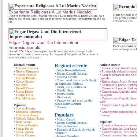
Experienta Religioasa A Lui Marius Nedelcu
Multe persoane se int
Dupa ce a terminat liceul, Marius Nedelcu a dat la facultate, la Drept la Sibiu, dar a
doar pentru a obtine
picat al doilea sub linie. A stat un an la bunici ca sa invete, iar in urmatorul an a dat
deasemenea sunt...
tot...
Edgar Degas: Unul Din Intemeietorii
Paris si a decedat pe
Impresionismului
era una care pretuia f
In anul 1874, Edgar Degas a participat la cea dintai expozitie a pictorilor
impresionisti, expozitie care a avut loc la salonul fotografului Nadar. Acesta
reuniune a lor si mai exact...
Biografii recente
Regiuni recente
Articole recente
•
Mariana Buruiana
•
Instalatia de alimentare cu ap
•
Grupa Retezat-Godeanu
•
Nicolae Grigorescu
•
Principalele defecte la tapeta
•
Despre Carpatii Orientali
•
Andreea Popescu
•
Cum se prepara solutia de cle
•
Cascada Victoria
•
Adelina Pestritu
tapetului
•
Tigrul, unul dintre marile fluvii
•
George Enescu
•
Referat despre Marin Sorescu
ale Orientului Mijlociu
•
Joe Ranft
•
Comentariul poeziei Shakespe
•
Tahiti, Perla Pacificului
•
Russell Crowe
•
Comentariul poeziei Shakesp
•
Canalul Suez
•
Mircea Eliade
•
Caracterizarea Cuplului lero
•
Imensa Sahara
•
Laetitia Casta
doua parte
•
Rio Grande
•
Paul McCartney
•
Caracterizarea Cuplului lero
•
Orange, cel mai mare rau din
parte
partea sudica a Africii
Populare
•
Caracterizarea Cuplului ler
•
Oceania
•
Adelina Pestritu
parte
•
Ruxandra Hurezeanu
•
Caracterizarea personajului D
Populare
•
Antonia Iacobescu
Creanga
•
Gabriela Cristea Toader
•
Muntii Carpati
•
Radu Valcan
Populare
•
Despre Carpatii Orientali
•
Madalina Draghici
•
Literatura Romana in perioad
•
Campia Romana
•
Serban Huidu
•
Caracterizarea lui Lica Sam
•
Dealurile si Campia de vest ale
•
Adela Popescu
•
Caracterizarea lui Nica din "
Romaniei
•
Corina Caragea
•
Carnati taranesti din carne de
•
Judetul Mehedinti