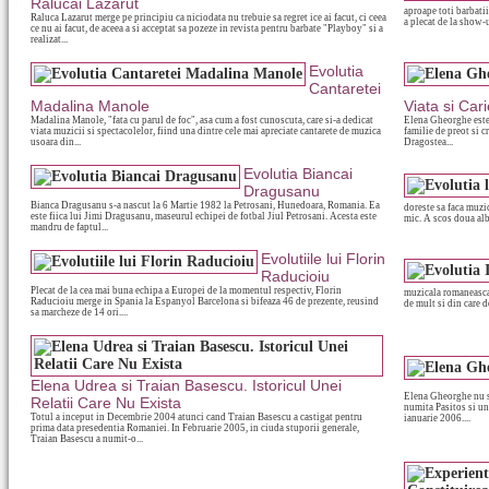
Ralucai Lazarut
aproape toti barbati
Raluca Lazarut merge pe principiu ca niciodata nu trebuie sa regret ice ai facut, ci ceea
a plecat de la show-u
ce nu ai facut, de aceea a si acceptat sa pozeze in revista pentru barbate "Playboy" si a
realizat...
Evolutia
Cantaretei
Madalina Manole
Viata si Car
Madalina Manole, "fata cu parul de foc", asa cum a fost cunoscuta, care si-a dedicat
Elena Gheorghe este
viata muzicii si spectacolelor, fiind una dintre cele mai apreciate cantarete de muzica
familie de preot si c
usoara din...
Dragostea...
Evolutia Biancai
Dragusanu
Bianca Dragusanu s-a nascut la 6 Martie 1982 la Petrosani, Hunedoara, Romania. Ea
doreste sa faca muzic
este fiica lui Jimi Dragusanu, maseurul echipei de fotbal Jiul Petrosani. Acesta este
mic. A scos doua albu
mandru de faptul...
Evolutiile lui Florin
Raducioiu
Plecat de la cea mai buna echipa a Europei de la momentul respectiv, Florin
muzicala romaneasca 
Raducioiu merge in Spania la Espanyol Barcelona si bifeaza 46 de prezente, reusind
de mult si din care d
sa marcheze de 14 ori....
Elena Udrea si Traian Basescu. Istoricul Unei
Elena Gheorghe nu se
Relatii Care Nu Exista
numita Pasitos si un 
Totul a inceput in Decembrie 2004 atunci cand Traian Basescu a castigat pentru
ianuarie 2006....
prima data presedentia Romaniei. In Februarie 2005, in ciuda stuporii generale,
Traian Basescu a numit-o...