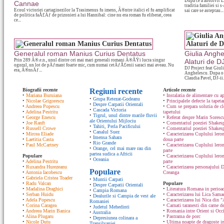
Dupa ce a absolvit L
Cannae
traditia familiei si s
Ecoul victoriei cartaginezilor la Trasimenus fu imens, Ã®ntre italici el fu amplificat
sai care se asteptau...
de politica faÅ£Äƒ de prizonieri a lui Hannibal: cine nu era roman fu eliberat, ceea
ce...
Generalul roman Manius Curius Dentatus
Giulia Anghe
Prin 289 Ã®.e.n., unul dintre cei mai mari generali romani Ã®ÅŸi lucra singur
Alaturi de D
ogorul, un lot de pÄƒmant foarte mic, cum numai cetÄƒÅ£enii saraci mai aveau. Nu
DJ Project feat Giul
era, Ã®nsÄƒ...
Anghelescu. Dupa o p
Claudia Pavel, DJ-ii.
Biografii recente
Regiuni recente
Articole recente
•
Mariana Buruiana
•
Instalatia de alimentare cu ap
•
Grupa Retezat-Godeanu
•
Nicolae Grigorescu
•
Principalele defecte la tapeta
•
Despre Carpatii Orientali
•
Andreea Popescu
•
Cum se prepara solutia de cle
•
Cascada Victoria
•
Adelina Pestritu
tapetului
•
Tigrul, unul dintre marile fluvii
•
George Enescu
•
Referat despre Marin Sorescu
ale Orientului Mijlociu
•
Joe Ranft
•
Comentariul poeziei Shakespe
•
Tahiti, Perla Pacificului
•
Russell Crowe
•
Comentariul poeziei Shakesp
•
Canalul Suez
•
Mircea Eliade
•
Caracterizarea Cuplului lero
•
Imensa Sahara
•
Laetitia Casta
doua parte
•
Rio Grande
•
Paul McCartney
•
Caracterizarea Cuplului lero
•
Orange, cel mai mare rau din
parte
partea sudica a Africii
Populare
•
Caracterizarea Cuplului ler
•
Oceania
•
Adelina Pestritu
parte
•
Ruxandra Hurezeanu
•
Caracterizarea personajului D
Populare
•
Antonia Iacobescu
Creanga
•
Gabriela Cristea Toader
•
Muntii Carpati
•
Radu Valcan
Populare
•
Despre Carpatii Orientali
•
Madalina Draghici
•
Literatura Romana in perioad
•
Campia Romana
•
Serban Huidu
•
Caracterizarea lui Lica Sam
•
Dealurile si Campia de vest ale
•
Adela Popescu
•
Caracterizarea lui Nica din "
Romaniei
•
Corina Caragea
•
Carnati taranesti din carne de
•
Judetul Mehedinti
•
Andreea Marin Banica
•
Romania intre Orient si Occ
•
Australia
•
Alina Plugaru
•
Pastrama de porc
•
Depresiunea colinara a
•
Nicole Dutu
•
Ultima noapte de dragoste in
Transilvaniei