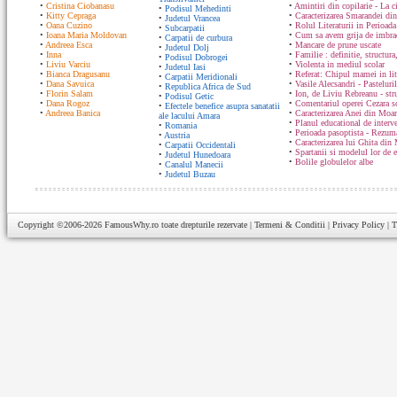
•
Cristina Ciobanasu
•
Amintiri din copilarie - La c
•
Podisul Mehedinti
•
Kitty Cepraga
•
Caracterizarea Smarandei din
•
Judetul Vrancea
•
Oana Cuzino
•
Rolul Literaturii in Perioada
•
Subcarpatii
•
Ioana Maria Moldovan
•
Cum sa avem grija de imbrac
•
Carpatii de curbura
•
Andreea Esca
•
Mancare de prune uscate
•
Judetul Dolj
•
Inna
•
Familie : definitie, structura
•
Podisul Dobrogei
•
Liviu Varciu
•
Violenta in mediul scolar
•
Judetul Iasi
•
Bianca Dragusanu
•
Referat: Chipul mamei in lit
•
Carpatii Meridionali
•
Dana Savuica
•
Vasile Alecsandri - Pasteluri
•
Republica Africa de Sud
•
Florin Salam
•
Ion, de Liviu Rebreanu - str
•
Podisul Getic
•
Dana Rogoz
•
Comentariul operei Cezara s
•
Efectele benefice asupra sanatatii
•
Andreea Banica
•
Caracterizarea Anei din Moa
ale lacului Amara
•
Planul educational de interve
•
Romania
•
Perioada pasoptista - Rezum
•
Austria
•
Caracterizarea lui Ghita din
•
Carpatii Occidentali
•
Spartanii si modelul lor de 
•
Judetul Hunedoara
•
Bolile globulelor albe
•
Canalul Manecii
•
Judetul Buzau
Copyright ©2006-2026
FamousWhy.ro
toate drepturile rezervate |
Termeni & Conditii
|
Privacy Policy
|
T