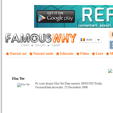
ROM
Nascuti azi
Nascuti unde
Educatie
Filme
Liste
M
Elsa Tee
Pe scurt despre Elsa Tee:Data nasterii: 09/03/1917Zodia:
FecioaraData decesului: 25 Decembrie 2006