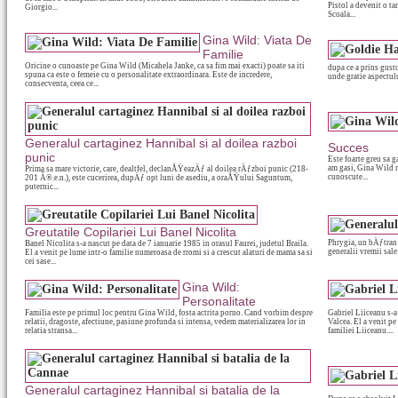
Pistol a devenit o ta
Giorgio...
Scoala...
Gina Wild: Viata De
Familie
Oricine o cunoaste pe Gina Wild (Micahela Janke, ca sa fim mai exacti) poate sa iti
dupa ce a prins gust
spuna ca este o femeie cu o personalitate extraordinara. Este de incredere,
unde gratie aspectului
consecventa, ceea ce...
Generalul cartaginez Hannibal si al doilea razboi
Succes
punic
Este foarte greu sa g
am gasi, Gina Wild ra
Prima sa mare victorie, care, dealtfel, declanÅŸeazÄƒ al doilea rÄƒzboi punic (218-
cunoscute...
201 Ã®.e.n.), este cucerirea, dupÄƒ opt luni de asediu, a oraÅŸului Saguntum,
puternic...
Greutatile Copilariei Lui Banel Nicolita
Phrygia, un bÄƒtran 
Banel Nicolita s-a nascut pe data de 7 ianuarie 1985 in orasul Faurei, judetul Braila.
generalii vremii sa
El a venit pe lume intr-o familie numeroasa de rromi si a crescut alaturi de mama sa si
cei sase...
Gina Wild:
Personalitate
Familia este pe primul loc pentru Gina Wild, fosta actrita porno. Cand vorbim despre
Gabriel Liiceanu s-a
relatii, dragoste, afectiune, pasiune profunda si intensa, vedem materializarea lor in
Valcea. El a venit pe
relatia stransa...
familiei Liiceanu....
Generalul cartaginez Hannibal si batalia de la