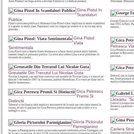
Aron Pumnul iar dupa acesta a decedat Eminescu i-a dedicat poemul...
Teleorman. Minunatul
Gina Pistol In
Scandaluri
Publice
George Enescu s-a na
Fiind o persoana publica si faimoasa Gina Pistol a fost implicata in multe scandaluri
mai 1955 la Paris. Pa
si a aparut in multe ziare. Paparazzii sunt tot timpul pe urmele ei si la cea mai mica
oameni...
greseala...
Gina Pistol:
Viata
Petrescu Vi
Sentimentala
Gica Petrescu se nast
Gina Pistol este o femeie foarte frumoasa si a facut furori printre multi barbati,
primare in Bucuresti 
oameni simpli si persoane publice. Ca orice alta vedeta Gina a avut probleme cu
pasionat...
revistele de scandal...
Greutatile Din Trecutul Lui Nicolae Guta
Debutul sau in lumea
Nicolae Lingurar, sau mai bine cunoscut sub numele de Nicolae Guta, s-a nascut pe
ani, fiind proaspat a
data de 3 decembrie 1967 in Aninoasa, judetul Hunedoara. El a venit pe lume intr-o
muzica studenteasca.
familie numeroasa...
Gica Petrescu
Premii Si
Liiceanu: 'Sc
Distinctii
Gabriel Liiceanu est
Talentul si inclinatia catre muzica o mosteneste de la tatal sau care canta uneori la
deoarece a publicat c
vioara, de aici si pasiune lui Gica Petrescu pentru muzica pe care a iubit-o si a
lucrari...
indragit-o inca...
Gloria Pictorului
Parmigianino
Cariera Stra
Se pare ca Parmigianino a dorit sa succeada operele celebrului pictor Correggio, cel
Datorita copilariei n
de la care s-a inspirat. In anul 1538, birourile administrative comandate initial de