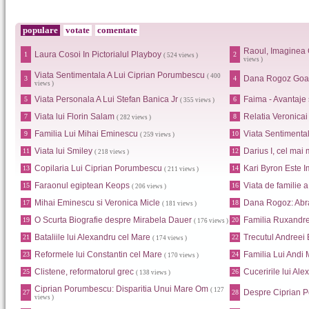
populare
votate
comentate
Raoul, Imaginea 
Laura Cosoi In Pictorialul Playboy
1
2
( 524 views )
views )
Viata Sentimentala A Lui Ciprian Porumbescu
( 400
Dana Rogoz Goa
3
4
views )
Viata Personala A Lui Stefan Banica Jr
Faima - Avantaje
5
6
( 355 views )
Viata lui Florin Salam
Relatia Veronica
7
8
( 282 views )
Familia Lui Mihai Eminescu
Viata Sentimental
9
10
( 259 views )
Viata lui Smiley
Darius I, cel mai 
11
12
( 218 views )
Copilaria Lui Ciprian Porumbescu
Kari Byron Este I
13
14
( 211 views )
Faraonul egiptean Keops
Viata de familie 
15
16
( 206 views )
Mihai Eminescu si Veronica Micle
Dana Rogoz: Abr
17
18
( 181 views )
O Scurta Biografie despre Mirabela Dauer
Familia Ruxandr
19
20
( 176 views )
Bataliile lui Alexandru cel Mare
Trecutul Andreei
21
22
( 174 views )
Reformele lui Constantin cel Mare
Familia Lui Andi
23
24
( 170 views )
Clistene, reformatorul grec
Cuceririle lui Al
25
26
( 138 views )
Ciprian Porumbescu: Disparitia Unui Mare Om
( 127
Despre Ciprian 
27
28
views )