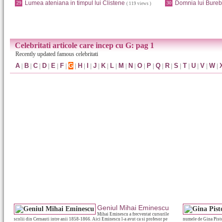
Lumea ateniana in timpul lui Clistene
Domnia lui Bureb
29
30
( 119 views )
Celebritati articole care incep cu G: pag 1
Recently updated famous celebritati
A
|
B
|
C
|
D
|
E
|
F
|
G
|
H
|
I
|
J
|
K
|
L
|
M
|
N
|
O
|
P
|
Q
|
R
|
S
|
T
|
U
|
V
|
W
|
Geniul Mihai Eminescu
Mihai Eminescu a frecventat cursurile
scolii din Cernauti intre anii 1858-1866. Aici Eminescu l-a avut ca si profesor pe
numele de Gina Pisto