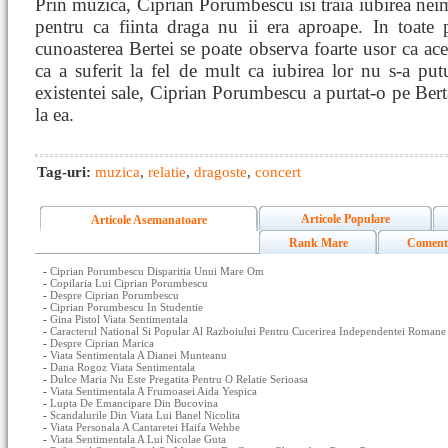
Prin muzica, Ciprian Porumbescu isi traia iubirea neimpl
pentru ca fiinta draga nu ii era aproape. In toate 
cunoasterea Bertei se poate observa foarte usor ca ace
ca a suferit la fel de mult ca iubirea lor nu s-a put
existentei sale, Ciprian Porumbescu a purtat-o pe Ber
la ea.
Tag-uri:
muzica
,
relatie
,
dragoste
,
concert
Articole Populare
Articole Asemanatoare
Rank Mare
Coment
-
Ciprian Porumbescu Disparitia Unui Mare Om
-
Copilaria Lui Ciprian Porumbescu
-
Despre Ciprian Porumbescu
-
Ciprian Porumbescu In Studentie
-
Gina Pistol Viata Sentimentala
-
Caracterul National Si Popular Al Razboiului Pentru Cucerirea Independentei Romane
-
Despre Ciprian Marica
-
Viata Sentimentala A Dianei Munteanu
-
Dana Rogoz Viata Sentimentala
-
Dulce Maria Nu Este Pregatita Pentru O Relatie Serioasa
-
Viata Sentimentala A Frumoasei Aida Yespica
-
Lupta De Emancipare Din Bucovina
-
Scandalurile Din Viata Lui Banel Nicolita
-
Viata Personala A Cantaretei Haifa Wehbe
-
Viata Sentimentala A Lui Nicolae Guta