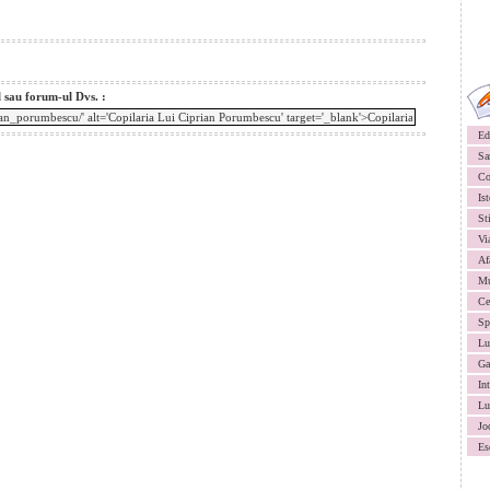
l sau forum-ul Dvs. :
Ed
Sa
Co
Ist
St
Vi
Af
Mu
Ce
Sp
Lu
Ga
In
Lu
Jo
Es