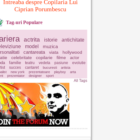
Intreaba despre Copilaria Lui
Ciprian Porumbescu
Tag-uri Populare
ariera
actrita
istorie
antichitate
eleviziune
model
muzica
rsonalitati
cantareata
viata
hollywood
latie
celebritate
copilarie
filme
actor
da
familie
teatru
vedeta
pasiune
evolutie
tist
succes
cantaret
bucuresti
artista
balist
new york
prezentatoare
playboy
arta
ent
prezentator
designer
sport
All Tags