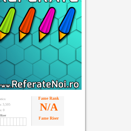
Fame Rank
stics:
N/A
ts: 3,505
s:
0
Riser
Fame Riser