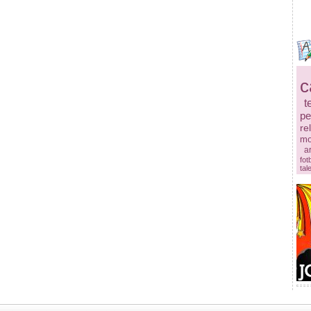
c
t
pe
re
mo
ar
fot
tal