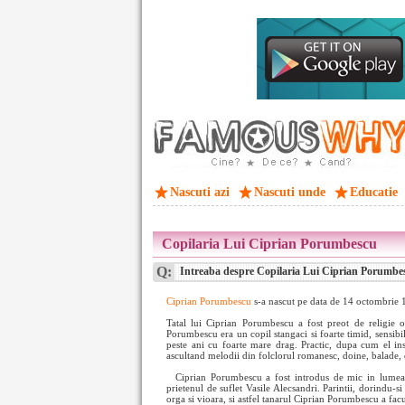
Nascuti azi
Nascuti unde
Educatie
Copilaria Lui Ciprian Porumbescu
Q:
Intreaba despre Copilaria Lui Ciprian Porumbe
Ciprian Porumbescu
s-a nascut pe data de 14 octombrie 1
Tatal lui Ciprian Porumbescu a fost preot de religie o
Porumbescu era un copil stangaci si foarte timid, sensibi
peste ani cu foarte mare drag. Practic, dupa cum el insu
ascultand melodii din folclorul romanesc, doine, balade, d
Ciprian Porumbescu a fost introdus de
mic in lumea 
prietenul de suflet Vasile Alecsandri. Parintii, dorindu-s
orga si vioara, si astfel tanarul Ciprian Porumbescu a fac