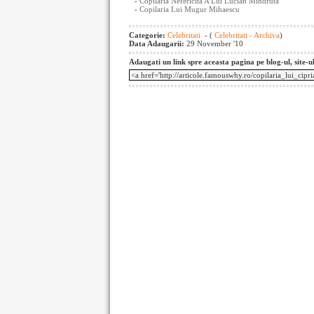
-
Copilaria Nefericita A Lui Lucian Mindruta
-
Copilaria Lui Mugur Mihaescu
Categorie:
Celebritati
- (
Celebritati - Archiva
)
Data Adaugarii:
29 November '10
Adaugati un link spre aceasta pagina pe blog-ul, site-u