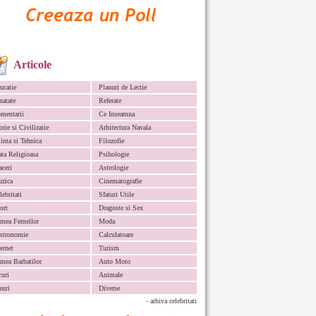
Articole
ucatie
Planuri de Lectie
natate
Referate
mentarii
Ce Inseamna
orie si Civilizatie
Arhitectura Navala
iinta si Tehnica
Filozofie
ata Religioasa
Psihologie
aceri
Astrologie
zica
Cinematografie
lebritati
Sfaturi Utile
ort
Dragoste si Sex
mea Femeilor
Moda
stronomie
Calculatoare
ternet
Turism
mea Barbatilor
Auto Moto
curi
Animale
euri
Diverse
- arhiva celebritati