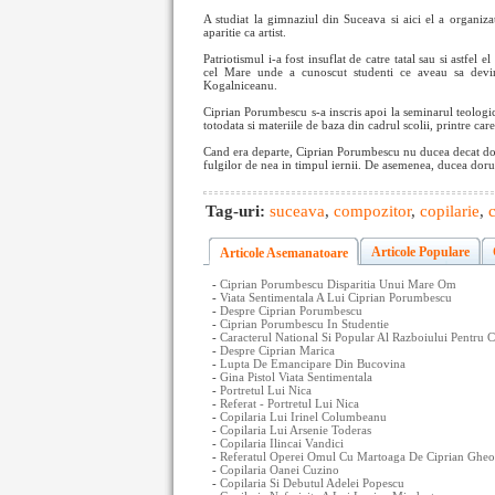
A studiat la gimnaziul din Suceava si aici el a organi
aparitie ca artist.
Patriotismul i-a fost insuflat de catre tatal sau si astfel
cel Mare unde a cunoscut studenti ce aveau sa devin
Kogalniceanu.
Ciprian Porumbescu s-a inscris apoi la seminarul teologic
totodata si materiile de baza din cadrul scolii, printre care 
Cand era departe, Ciprian Porumbescu nu ducea decat dorul
fulgilor de nea in timpul iernii. De asemenea, ducea dorul 
Tag-uri:
suceava
,
compozitor
,
copilarie
,
Articole Populare
Articole Asemanatoare
-
Ciprian Porumbescu Disparitia Unui Mare Om
-
Viata Sentimentala A Lui Ciprian Porumbescu
-
Despre Ciprian Porumbescu
-
Ciprian Porumbescu In Studentie
-
Caracterul National Si Popular Al Razboiului Pentru
-
Despre Ciprian Marica
-
Lupta De Emancipare Din Bucovina
-
Gina Pistol Viata Sentimentala
-
Portretul Lui Nica
-
Referat - Portretul Lui Nica
-
Copilaria Lui Irinel Columbeanu
-
Copilaria Lui Arsenie Toderas
-
Copilaria Ilincai Vandici
-
Referatul Operei Omul Cu Martoaga De Ciprian Gheor
-
Copilaria Oanei Cuzino
-
Copilaria Si Debutul Adelei Popescu