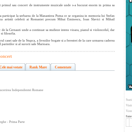
zat primul sau concert de instrumente muzicale unde s-a bucurat enorm in prima sa
 el a participat la serbarea de la Manastirea Putna ce se organiza in memoria lui Stefan
a artistii celebrii ai Romaniei precum Mihai Eminescu, Ioan Slavici si Mihail
 de la Cernauti unde a continuat sa studieze intens vioara, pianul si violoncelul, dar
si filosofia.
 casei sale de la Stupca, a livezilor bogate si a ferestrei de la care urmarea caderea
parintilor si al surorii sale Marioara.
concert
Cele mai votate
Rank Mare
Comentate
 Cucerirea Independentei Romane
Stati
Visi
Vote
Fame 
ghe - Prima Parte