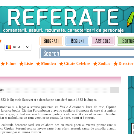
ROM
Filme
Liste
Monden
Citate Celebre
Zodiac
Director
scu
852 la Sipotele Sucevei si a decedat pe data de 6 iunie 1883 la Stupca.
rtodoxa si a legat o stransa prietenie cu Vasile Alecsandri. Inca de mic, Ciprian
l la orice boala. Ciprian Porumbescu a avut o copilarie frumoasa de care si-a amintit
si a spus, a fost cea mai frumoasa parte a vietii sale. A crescut in sanul familiei
ar si melodii cu un ritm vesel ce se auzeau la hore, nunti si botezuri.
culturala deoarece tatal sau colabora des cu marii poeti ai vremii printre care si
i ca Ciprian Porumbescu sa invete carte, i-au oferit acestuia sansa de a studia pianul,
ut primul pas in lumea muzicii.