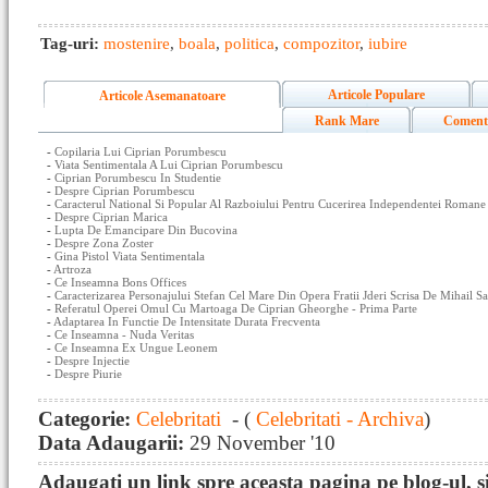
Tag-uri:
mostenire
,
boala
,
politica
,
compozitor
,
iubire
Articole Populare
Articole Asemanatoare
Rank Mare
Coment
-
Copilaria Lui Ciprian Porumbescu
-
Viata Sentimentala A Lui Ciprian Porumbescu
-
Ciprian Porumbescu In Studentie
-
Despre Ciprian Porumbescu
-
Caracterul National Si Popular Al Razboiului Pentru Cucerirea Independentei Romane
-
Despre Ciprian Marica
-
Lupta De Emancipare Din Bucovina
-
Despre Zona Zoster
-
Gina Pistol Viata Sentimentala
-
Artroza
-
Ce Inseamna Bons Offices
-
Caracterizarea Personajului Stefan Cel Mare Din Opera Fratii Jderi Scrisa De Mihail 
-
Referatul Operei Omul Cu Martoaga De Ciprian Gheorghe - Prima Parte
-
Adaptarea In Functie De Intensitate Durata Frecventa
-
Ce Inseamna - Nuda Veritas
-
Ce Inseamna Ex Ungue Leonem
-
Despre Injectie
-
Despre Piurie
Categorie:
Celebritati
- (
Celebritati - Archiva
)
Data Adaugarii:
29 November '10
Adaugati un link spre aceasta pagina pe blog-ul, si