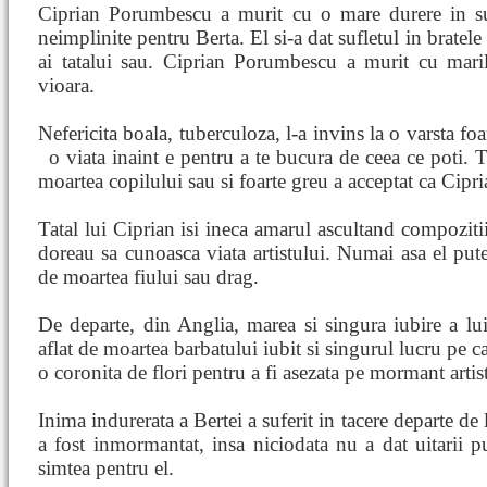
Ciprian Porumbescu a murit cu o mare durere in sufl
neimplinite pentru Berta. El si-a dat sufletul in bratele 
ai tatalui sau. Ciprian Porumbescu a murit cu maril
vioara.
Nefericita boala, tuberculoza, l-a invins la o varsta foar
o viata inaint
e pentru a te bucura de ceea ce poti. T
moartea copilului sau si foarte greu a acceptat ca Cip
Tatal lui Ciprian isi ineca amarul ascultand compozitiil
doreau sa cunoasca viata artistului. Numai asa el put
de moartea fiului sau drag.
De departe, din Anglia, marea si singura iubire a l
aflat de moartea barbatului iubit si singurul lucru pe car
o coronita de flori pentru a fi asezata pe mormant artis
Inima indurerata a Bertei a suferit in tacere departe 
a fost inmormantat, insa niciodata nu a dat uitarii p
simtea pentru el.