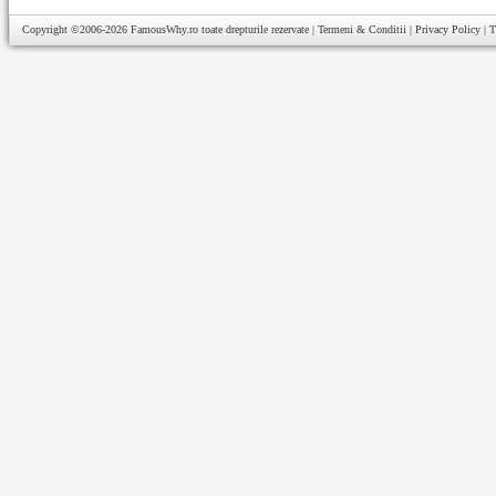
Copyright ©2006-2026
FamousWhy.ro
toate drepturile rezervate |
Termeni & Conditii
|
Privacy Policy
|
T