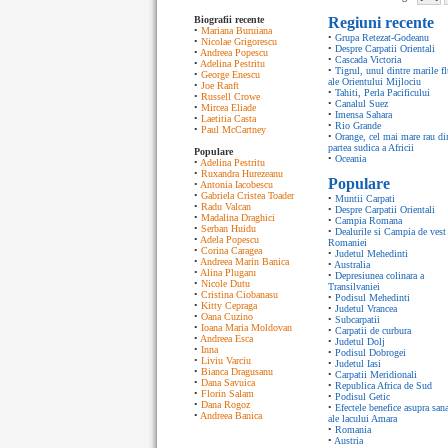
Biografii recente
Regiuni recente
•
Mariana Buruiana
•
Grupa Retezat-Godeanu
•
Nicolae Grigorescu
•
Despre Carpatii Orientali
•
Andreea Popescu
•
Cascada Victoria
•
Adelina Pestritu
•
Tigrul, unul dintre marile fl
•
George Enescu
ale Orientului Mijlociu
•
Joe Ranft
•
Tahiti, Perla Pacificului
•
Russell Crowe
•
Canalul Suez
•
Mircea Eliade
•
Imensa Sahara
•
Laetitia Casta
•
Rio Grande
•
Paul McCartney
•
Orange, cel mai mare rau di
partea sudica a Africii
Populare
•
Oceania
•
Adelina Pestritu
•
Ruxandra Hurezeanu
Populare
•
Antonia Iacobescu
•
Gabriela Cristea Toader
•
Muntii Carpati
•
Radu Valcan
•
Despre Carpatii Orientali
•
Madalina Draghici
•
Campia Romana
•
Serban Huidu
•
Dealurile si Campia de vest 
•
Adela Popescu
Romaniei
•
Corina Caragea
•
Judetul Mehedinti
•
Andreea Marin Banica
•
Australia
•
Alina Plugaru
•
Depresiunea colinara a
•
Nicole Dutu
Transilvaniei
•
Cristina Ciobanasu
•
Podisul Mehedinti
•
Kitty Cepraga
•
Judetul Vrancea
•
Oana Cuzino
•
Subcarpatii
•
Ioana Maria Moldovan
•
Carpatii de curbura
•
Andreea Esca
•
Judetul Dolj
•
Inna
•
Podisul Dobrogei
•
Liviu Varciu
•
Judetul Iasi
•
Bianca Dragusanu
•
Carpatii Meridionali
•
Dana Savuica
•
Republica Africa de Sud
•
Florin Salam
•
Podisul Getic
•
Dana Rogoz
•
Efectele benefice asupra sana
•
Andreea Banica
ale lacului Amara
•
Romania
•
Austria