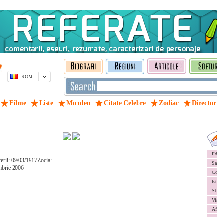
ROM
Filme
Liste
Monden
Citate Celebre
Zodiac
Director
Ed
terii: 09/03/1917Zodia:
Sa
mbrie 2006
Co
Ist
St
Vi
Af