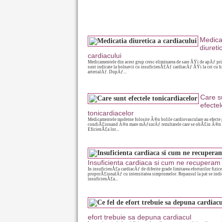
Medica
diureti
cardiacului
Medicamentele din acest grup cresc eliminarea de sare ÅŸi de apÄƒ p
sunt indicate la bolnavii cu insuficienÅ£Äƒ cardiacÄƒ ÅŸi la cei cu h
arterialÄƒ. DupÄƒ...
Care s
efectel
tonicardiacelor
Medicamentele moderne folosite Ã®n bolile cardiovasculare au efecte 
condiÅ£ionand Ã®n mare mÄƒsurÄƒ rezultatele care se obÅ£in Ã®n 
EficienÅ£a lor...
Insuficienta cardiaca si cum ne recuperam
In insuficienÅ£a cardiacÄƒ de diferite grade limitarea eforturilor fizice
proporÅ£ionalÄƒ cu intensitatea simptomelor. Repausul la pat se in
insuficienÅ£a...
efort trebuie sa depuna cardiacul