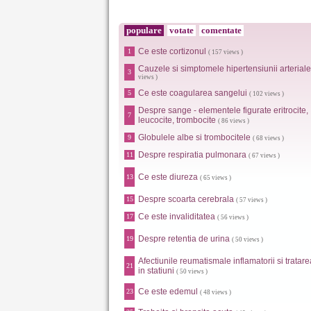
populare
votate
comentate
Ce este cortizonul
1
( 157 views )
Cauzele si simptomele hipertensiunii arteriale
3
views )
Ce este coagularea sangelui
5
( 102 views )
Despre sange - elementele figurate eritrocite,
7
leucocite, trombocite
( 86 views )
Globulele albe si trombocitele
9
( 68 views )
Despre respiratia pulmonara
11
( 67 views )
Ce este diureza
13
( 65 views )
Despre scoarta cerebrala
15
( 57 views )
Ce este invaliditatea
17
( 56 views )
Despre retentia de urina
19
( 50 views )
Afectiunile reumatismale inflamatorii si tratare
21
in statiuni
( 50 views )
Ce este edemul
23
( 48 views )