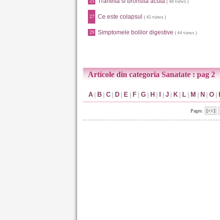
Traheita si bronsita acuta
25
( 48 views )
Ce este colapsul
27
( 45 views )
Simptomele bolilor digestive
29
( 44 views )
Articole din categoria Sanatate : pag 2
A
|
B
|
C
|
D
|
E
|
F
|
G
|
H
|
I
|
J
|
K
|
L
|
M
|
N
|
O
|
Pages:
[<<]