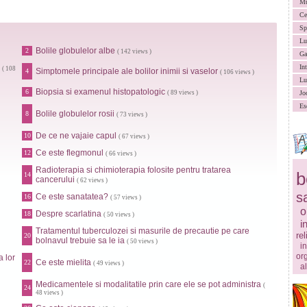
Mu
Ce
Sp
Lu
Bolile globulelor albe
2
( 142 views )
Ga
In
( 108
Simptomele principale ale bolilor inimii si vaselor
4
( 106 views )
Lu
Biopsia si examenul histopatologic
6
( 89 views )
Jo
Es
Bolile globulelor rosii
8
( 73 views )
De ce ne vajaie capul
10
( 67 views )
Ce este flegmonul
12
( 66 views )
Radioterapia si chimioterapia folosite pentru tratarea
b
14
cancerului
( 62 views )
s
Ce este sanatatea?
16
( 57 views )
o
Despre scarlatina
18
( 50 views )
i
Tratamentul tuberculozei si masurile de precautie pe care
rel
20
bolnavul trebuie sa le ia
( 50 views )
in
or
a lor
Ce este mielita
22
( 49 views )
a
Medicamentele si modalitatile prin care ele se pot administra
(
24
48 views )