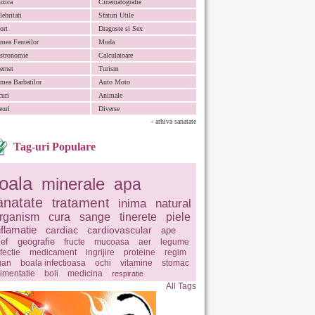
zica
Cinematografie
lebritati
Sfaturi Utile
ort
Dragoste si Sex
mea Femeilor
Moda
stronomie
Calculatoare
ternet
Turism
mea Barbatilor
Auto Moto
curi
Animale
euri
Diverse
- arhiva sanatate
Tag-uri Populare
oala
minerale
apa
anatate
tratament
inima
natural
rganism
cura
sange
tinerete
piele
nflamatie
cardiac
cardiovascular
ape
ief
geografie
fructe
mucoasa
aer
legume
fectie
medicament
ingrijire
proteine
regim
gan
boala infectioasa
ochi
vitamine
stomac
limentatie
boli
medicina
respiratie
All Tags