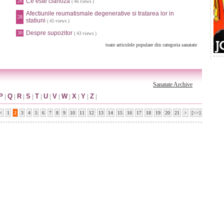
Ce este cianoza
26
( 46 views )
Afectiunile reumatismale degenerative si tratarea lor in
28
statiuni
( 45 views )
Despre supozitor
30
( 43 views )
toate articolele populare din categoria sanatate
Sanatate Archive
P
|
Q
|
R
|
S
|
T
|
U
|
V
|
W
|
X
|
Y
|
Z
|
<
1
2
3
4
5
6
7
8
9
10
11
12
13
14
15
16
17
18
19
20
21
>
[>>]