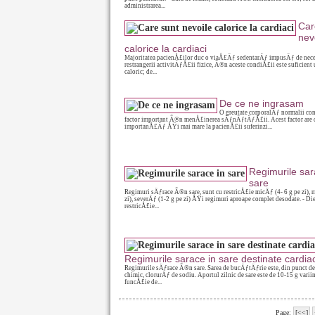
administrarea...
Car
nev
calorice la cardiaci
Majoritatea pacienÅ£ilor duc o viaÅ£Äƒ sedentarÄƒ impusÄƒ de nece
restrangerii activitÄƒÅ£ii fizice, Ã®n aceste condiÅ£ii este suficient 
caloric; de...
De ce ne ingrasam
O greutate corporalÄƒ normalii con
factor important Ã®n menÅ£inerea sÄƒnÄƒtÄƒÅ£ii. Acest factor are 
importanÅ£Äƒ ÅŸi mai mare la pacienÅ£ii suferinzi...
Regimurile sar
sare
Regimuri sÄƒrace Ã®n sare, sunt cu restricÅ£ie micÄƒ (4- 6 g pe zi), m
zi), severÄƒ (1-2 g pe zi) ÅŸi regimuri aproape complet desodate. - Die
restricÅ£ie...
Regimurile sarace in sare destinate cardiac
Regimurile sÄƒrace Ã®n sare. Sarea de bucÄƒtÄƒrie este, din punct de
chimic, clorurÄƒ de sodiu. Aportul zilnic de sare este de 10-15 g vari
funcÅ£ie de...
Page:
[<<]