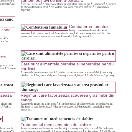
suntem bolnavi de inima-partea 2
ar o serie de
 ; frecvenÅ£a
Ã®n boli de inimÄƒ mai severe (leziuni valvulare mari, anginÄƒ pectoralÄƒ, infarct
de miocard) trebuie avut Ã®n vedere cÄƒ Ã®ncordarea nervoasÄƒ, anxietatea,
depresia...
Combaterea fumatului
i cand
Pentru combaterea fumatului sunt
necesare Ã®n primul rand mÄƒsuri de educare Ã®n acest sens a tineretului. S-a
preconizat de asemenea interzicerea fumatului Ã®n spitale ÅŸi...
erinÅ£e
iace din
este
Care sunt alimentele permise si nepermise pentru
pt unul din
cardiaci
e urmÄƒtoarele
Alimentele permise sunt urmÄƒtoarele : - dintre carnate : carnea slabÄƒ de vacÄƒ,
viÅ£el, pasÄƒre, vanat slab, sub formÄƒ de rasol, fripturÄƒ la hi Mar sau fripturÄƒ...
rizeaza
Regimuri care favorizeaza scaderea grasimilor din
sange
e alcÄƒtuit
Excesul de grÄƒsimi din sange ÅŸi Ã®n special al colesterolului constituie unul
eutÄƒÅ£ii,
din factorii care favorizeazÄƒ depunerea acestora Ã®n pereÅ£ii arteriali, proces
urmat de...
Tratamentul medicamentos de slabire
e pe care le
Sunt cunoscute medicamente care fac sÄƒ disparÄƒ sau reduc senzaÅ£ia de foame,
 alimente ÅŸi
medicamente care intensificÄƒ arderile Ã®n organism ÅŸi favorizeazÄƒ slÄƒbirea,