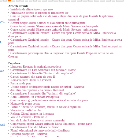
Articole recente
•
Instalatia de alimentare cu apa rece
•
Principalele defecte la tapetare si remedierea lor
•
Cum se prepara solutia de clei de oase - cleiul din faina de grau folosite la aplicarea
tapetului
uvii
•
Referat despre Marin Sorescu si clasicismul antic-prima parte
•
Comentariul poeziei Shakespeare scrisa de Marin Sorescu - a doua parte
•
Comentariul poeziei Shakespeare scrisa de Marin Sorescu - prima parte
•
Caracterizarea Cuplului leronim - Cezara din opera Cezara scrisa de Mihai Eminescu-a
doua parte
•
Caracterizarea Cuplului leronim - Cezara din opera Cezara scrisa de Mihai Eminescu-a treia
n
parte
•
Caracterizarea Cuplului leronim - Cezara din opera Cezara scrisa de Mihai Eminescu-prima
parte
•
Caracterizarea personajului Danila Prepeleac din opera Danila Prepeleac scrisa de Ion
Creanga
Populare
•
Literatura Romana in perioada pasoptista
•
Caracterizarea lui Lica Samadaul din Moara cu Noroc
ale
•
Caracterizarea lui Nica din "Amintiri din copilarie"
•
Carnati taranesti din carne de porc II
•
Romania intre Orient si Occident
•
Pastrama de porc
•
Ultima noapte de dragoste intaia noapte de razboi - Rezumat
•
Amintiri din copilarie - La cirese - Rezumat
•
Caracterizarea Smarandei din "Amintiri din copilarie"
•
Rolul Literaturii in Perioada Pasoptista
•
Cum sa avem grija de imbracamintea si incaltamintea din piele
•
Mancare de prune uscate
•
Familie : definitie, structura, sarcini in educatia copilului
•
Violenta in mediul scolar
•
Referat: Chipul mamei in literatura
•
Vasile Alecsandri - Pastelurile
•
Ion, de Liviu Rebreanu - structura romanului
•
Comentariul operei Cezara scrisa de Mihai Eminescu - prima parte
tatii
•
Caracterizarea Anei din Moara cu Noroc
•
Planul educational de interventie individualizata
•
Perioada pasoptista - Rezumat