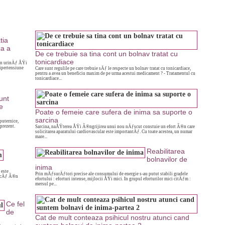
tia
ca a
De ce trebuie sa tina cont un bolnav tratat cu
tonicardiace
rin urinÄƒ ÅŸi
ipertensiune
Care sunt regulile pe care trebuie sÄƒ le respecte un bolnav tratat cu tonicardiace,
pentru a avea un beneficiu maxim de pe urma acestui medicament ? - Tratamentul cu
tonicardiace...
unt
e
Poate o femeie care sufera de inima sa suporte o
sarcina
puternice,
prezent.
Sarcina, naÅŸterea ÅŸi Ã®ngrijirea unui nou nÄƒscut constuie un efort Ã®n care
solicitarea aparatului cardiovascular este importantÄƒ. Cu toate acestea, un numar
mare...
Reabilitarea
bolnavilor de
inima
 este
Prin mÄƒsurÄƒtori precise ale consumului de energie s-au putut stabili gradele
dicÄƒ Ã®n
efortului : eforturi intense, mijlocii ÅŸi mici. In grupul eforturilor mici citÄƒm :
mersul pe...
Ce fel
de
Cat de mult conteaza psihicul nostru atunci cand