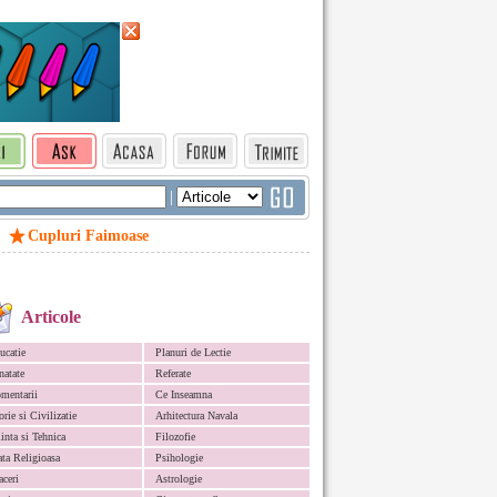
|
Cupluri Faimoase
Articole
ucatie
Planuri de Lectie
natate
Referate
mentarii
Ce Inseamna
orie si Civilizatie
Arhitectura Navala
iinta si Tehnica
Filozofie
ata Religioasa
Psihologie
aceri
Astrologie