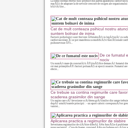
La omul normal efortul fizic produce din partea aparatului cardiovascul
reacÅ£ii de adaptare la de nevoile crescute de oxigen ale organismului
bÄƒtÄƒilor...
Cat de mult conteaza psihicul nostru atunc
suntem bolnavi de inima
Factorii psihologici sunt frecvent Ã®ntalniÅ£i in legÄƒturÄƒ cu suf
cardiovasculare. Ei se pot manifesta ca modificÄƒri funcÅ£ionale card
psihonevroze ÅŸi...
De ce fumatul 
nociv
Un numÄƒr mare de constatÄƒri ÅŸtiinÅ£ifice demascÄƒ fumatul dre
cei mai primejdioÅŸi factori poluanÅ£i ai epocii noastre. Fumatul ar
efecte...
Ce trebuie sa contina regimurile care favo
scaderea grasimilor din sange
Un regim care sÄƒ favorizeze scÄƒderea grÄƒsimilor din sange trebui
dupÄƒ urmÄƒtoarele principii : - un aport caloric corespunzÄƒtor gr
varstei...
Aplicarea practica a regimurilor de slabire
Severitatea regimurilor de slÄƒbire diferÄƒ Ã®n funcÅ£ie d problemel
pune pacientul. - Cura de foame, constand Ã®n excluderea ori cÄƒror