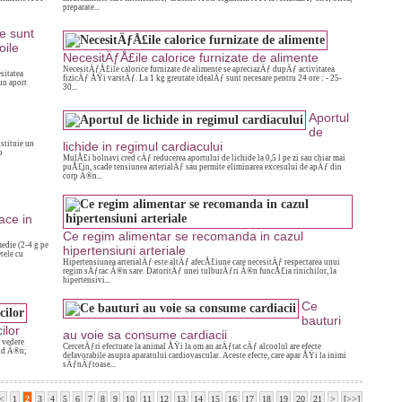
preparate...
e sunt
oile
NecesitÄƒÅ£ile calorice furnizate de alimente
NecesitÄƒÅ£ile calorice furnizate de alimente se apreciazÄƒ dupÄƒ activitatea
sitatea
fizicÄƒ ÅŸi varstÄƒ. La 1 kg greutate idealÄƒ sunt necesare pentru 24 ore : - 25-
un aport
30...
Aportul
de
stituie un
lichide in regimul cardiacului
o
MulÅ£i bolnavi cred cÄƒ reducerea aportului de lichide la 0,5 l pe zi sau chiar mai
puÅ£in, scade tensiunea arterialÄƒ sau permite eliminarea excesului de apÄƒ din
corp Ã®n...
ace in
Ce regim alimentar se recomanda in cazul
edie (2-4 g pe
hipertensiuni arteriale
tele cu
Hipertensiunea arterialÄƒ este altÄƒ afecÅ£iune care necesitÄƒ respectarea unui
regim sÄƒrac Ã®n sare. DatoritÄƒ unei tulburÄƒri Ã®n funcÅ£ia rinichilor, la
hipertensivi...
Ce
bauturi
ilor
au voie sa consume cardiacii
 vedere
CercetÄƒri efectuate la animal ÅŸi la om au arÄƒtat cÄƒ alcoolul are efecte
ind Ã®n;
defavorabile asupra aparatului cardiovascular. Aceste efecte, care apar ÅŸi la inimi
sÄƒnÄƒtoase...
<
1
2
3
4
5
6
7
8
9
10
11
12
13
14
15
16
17
18
19
20
21
>
[>>]