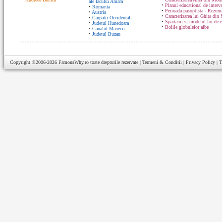
ale lacului Amara
•
Planul educational de interve
•
Romania
•
Perioada pasoptista - Rezum
•
Austria
•
Caracterizarea lui Ghita din
•
Carpatii Occidentali
•
Spartanii si modelul lor de 
•
Judetul Hunedoara
•
Bolile globulelor albe
•
Canalul Manecii
•
Judetul Buzau
Copyright ©2006-2026
FamousWhy.ro
toate drepturile rezervate |
Termeni & Conditii
|
Privacy Policy
|
T