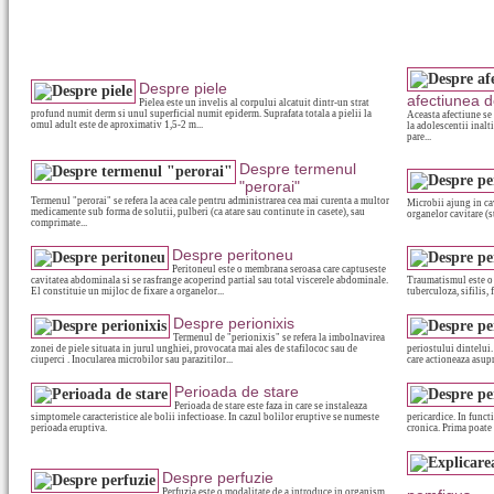
Despre piele
afectiunea d
Pielea este un invelis al corpului alcatuit dintr-un strat
profund numit derm si unul superficial numit epiderm. Suprafata totala a pielii la
Aceasta afectiune se 
omul adult este de aproximativ 1,5-2 m...
la adolescentii inalt
pare...
Despre termenul
"perorai"
Termenul "perorai" se refera la acea cale pentru administrarea cea mai curenta a multor
Microbii ajung in cav
medicamente sub forma de solutii, pulberi (ca atare sau continute in casete), sau
organelor cavitare (st
comprimate...
Despre peritoneu
Peritoneul este o membrana seroasa care captuseste
cavitatea abdominala si se rasfrange acoperind partial sau total viscerele abdominale.
Traumatismul este o 
El constituie un mijloc de fixare a organelor...
tuberculoza, sifilis,
Despre perionixis
Termenul de "perionixis" se refera la imbolnavirea
zonei de piele situata in jurul unghiei, provocata mai ales de stafilococ sau de
periostului dintelui
ciuperci . Inocularea microbilor sau parazitilor...
care actioneaza asupr
Perioada de stare
Perioada de stare este faza in care se instaleaza
simptomele caracteristice ale bolii infectioase. In cazul bolilor eruptive se numeste
pericardice. In funct
perioada eruptiva.
cronica. Prima poate 
Despre perfuzie
Perfuzia este o modalitate de a introduce in organism