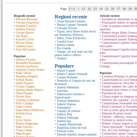
Page:
[<<]
<
11
12
13
14
15
16
17
18
19
2
Biografii recente
Regiuni recente
Articole recente
•
Mariana Buruiana
•
Instalatia de alimentare cu ap
•
Grupa Retezat-Godeanu
•
Nicolae Grigorescu
•
Principalele defecte la tapeta
•
Despre Carpatii Orientali
•
Andreea Popescu
•
Cum se prepara solutia de cle
•
Cascada Victoria
•
Adelina Pestritu
tapetului
•
Tigrul, unul dintre marile fluvii
•
George Enescu
•
Referat despre Marin Sorescu
ale Orientului Mijlociu
•
Joe Ranft
•
Comentariul poeziei Shakespe
•
Tahiti, Perla Pacificului
•
Russell Crowe
•
Comentariul poeziei Shakesp
•
Canalul Suez
•
Mircea Eliade
•
Caracterizarea Cuplului lero
•
Imensa Sahara
•
Laetitia Casta
doua parte
•
Rio Grande
•
Paul McCartney
•
Caracterizarea Cuplului lero
•
Orange, cel mai mare rau din
parte
partea sudica a Africii
Populare
•
Caracterizarea Cuplului ler
•
Oceania
•
Adelina Pestritu
parte
•
Ruxandra Hurezeanu
•
Caracterizarea personajului D
Populare
•
Antonia Iacobescu
Creanga
•
Gabriela Cristea Toader
•
Muntii Carpati
•
Radu Valcan
Populare
•
Despre Carpatii Orientali
•
Madalina Draghici
•
Literatura Romana in perioad
•
Campia Romana
•
Serban Huidu
•
Caracterizarea lui Lica Sam
•
Dealurile si Campia de vest ale
•
Adela Popescu
•
Caracterizarea lui Nica din "
Romaniei
•
Corina Caragea
•
Carnati taranesti din carne de
•
Judetul Mehedinti
•
Andreea Marin Banica
•
Romania intre Orient si Occ
•
Australia
•
Alina Plugaru
•
Pastrama de porc
•
Depresiunea colinara a
•
Nicole Dutu
•
Ultima noapte de dragoste in
Transilvaniei
•
Cristina Ciobanasu
•
Amintiri din copilarie - La c
•
Podisul Mehedinti
•
Kitty Cepraga
•
Caracterizarea Smarandei din
•
Judetul Vrancea
•
Oana Cuzino
•
Rolul Literaturii in Perioada
•
Subcarpatii
•
Ioana Maria Moldovan
•
Cum sa avem grija de imbrac
•
Carpatii de curbura
•
Andreea Esca
•
Mancare de prune uscate
•
Judetul Dolj
•
Inna
•
Familie : definitie, structura
•
Podisul Dobrogei
•
Liviu Varciu
•
Violenta in mediul scolar
•
Judetul Iasi
•
Bianca Dragusanu
•
Referat: Chipul mamei in lit
•
Carpatii Meridionali
•
Dana Savuica
•
Vasile Alecsandri - Pasteluri
•
Republica Africa de Sud
•
Florin Salam
•
Ion, de Liviu Rebreanu - str
•
Podisul Getic
•
Dana Rogoz
•
Comentariul operei Cezara s
•
Efectele benefice asupra sanatatii
•
Andreea Banica
•
Caracterizarea Anei din Moa