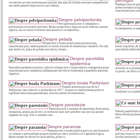
pemfigus
cel mai des pe cale intravenoasa cantitati mai mari de lichide necesare tratamentului
Pemfigus este un grup
sau medicamente foarte active care trebuie...
pielea normala ca as
caracterizata prin erup
Despre pelviperitonita
Pelviperitonita este o inflamatie a
peritoneului excavatiei pelviene. Boala incepe brusc dupa un avort infectat, nastere
la tratamentul cu nam
septica, sau in cursul evolutiei unei anexite si se manifesta...
Despre pelada
Pelada este o boala avand cauza necunoscuta,
caracterizata prin caderea parului in insule rotunde de dimensiuni variabile. De cele
bolile copilului, de 
mai multe ori, placa de pelada este unica, situata...
specialitati medicale
Despre parotidita
epidemica
Parotidita epidemica (oreion, infectie urliana) este o boala infecto-contagioasa acuta
alveolar ca si pioree
caracterizata prin tumefactia inflamatoare (de obicei bilaterala) a glandelor parotide.
cu puroi, iar dintii s
Agentul...
Despre boala Parkinson
Numele acesteia provine de la J.
Parkinson, care a descris-o prima data in 1817. Aceasta se caracterizeaza printr-o
localizare ca si paral
rigiditate musculara generalizata, insotita uneori de tremuraturi...
Despre parestezie
Parestezia este o senzatie de amorteala, furnicatura,
Febrele paratifoide 
intepatura, arsura sau de rece, in teritoriul unui nerv periferic sau intr-un anumit
febra tifoida produse
segment de corp. Este o senzatie care...
este...
Despre paranoia
Paranoia este o boala psihica grava in care bolnavul
isi creeaza o personalitate proprie nereala pe care o justifica cu o aparenta logica.
pelvian situat in jur
Boala incepe de obicei la varsta adulta, printr-o...
nivelul perineului, v