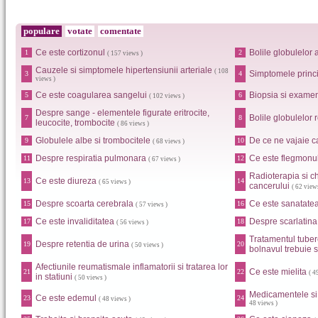
populare
votate
comentate
Ce este cortizonul
Bolile globulelor 
1
2
( 157 views )
Cauzele si simptomele hipertensiunii arteriale
( 108
Simptomele princip
3
4
views )
Ce este coagularea sangelui
Biopsia si examen
5
6
( 102 views )
Despre sange - elementele figurate eritrocite,
Bolile globulelor r
7
8
leucocite, trombocite
( 86 views )
Globulele albe si trombocitele
De ce ne vajaie c
9
10
( 68 views )
Despre respiratia pulmonara
Ce este flegmonu
11
12
( 67 views )
Radioterapia si ch
Ce este diureza
13
14
( 65 views )
cancerului
( 62 view
Despre scoarta cerebrala
Ce este sanatate
15
16
( 57 views )
Ce este invaliditatea
Despre scarlatina
17
18
( 56 views )
Tratamentul tuber
Despre retentia de urina
19
20
( 50 views )
bolnavul trebuie s
Afectiunile reumatismale inflamatorii si tratarea lor
Ce este mielita
21
22
( 4
in statiuni
( 50 views )
Medicamentele si 
Ce este edemul
23
24
( 48 views )
48 views )