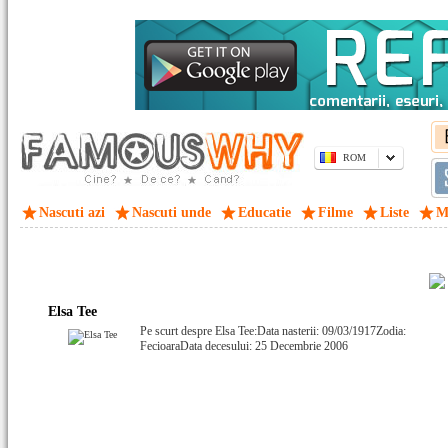
ROM
Nascuti azi
Nascuti unde
Educatie
Filme
Liste
M
Elsa Tee
Pe scurt despre Elsa Tee:Data nasterii: 09/03/1917Zodia:
FecioaraData decesului: 25 Decembrie 2006