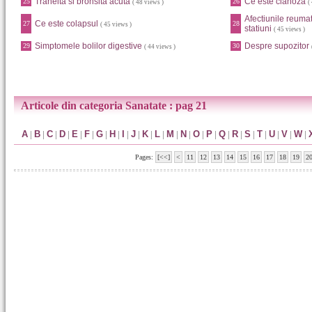
Traheita si bronsita acuta
Ce este cianoza
25
26
( 48 views )
(
Afectiunile reumat
Ce este colapsul
27
28
( 45 views )
statiuni
( 45 views )
Simptomele bolilor digestive
Despre supozitor
29
30
( 44 views )
Articole din categoria Sanatate : pag 21
A
|
B
|
C
|
D
|
E
|
F
|
G
|
H
|
I
|
J
|
K
|
L
|
M
|
N
|
O
|
P
|
Q
|
R
|
S
|
T
|
U
|
V
|
W
|
Pages:
[<<]
<
11
12
13
14
15
16
17
18
19
2