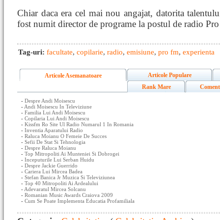
Chiar daca era cel mai nou angajat, datorita talentul
fost numit director de programe la postul de radio Pr
Tag-uri:
facultate
,
copilarie
,
radio
,
emisiune
,
pro fm
,
experienta
Articole Populare
Articole Asemanatoare
Rank Mare
Coment
-
Despre Andi Moisescu
-
Andi Moisescu In Televiziune
-
Familia Lui Andi Moisescu
-
Copilaria Lui Andi Moisescu
-
Kissfm Ro Site Ul Radio Numarul 1 In Romania
-
Inventia Aparatului Radio
-
Raluca Moianu O Femeie De Succes
-
Sefii De Stat Si Tehnologia
-
Despre Raluca Moianu
-
Top Mitropoliti Ai Munteniei Si Dobrogei
-
Inceputurile Lui Serban Huidu
-
Despre Jackie Guerrido
-
Cariera Lui Mircea Badea
-
Stefan Banica Jr Muzica Si Televiziunea
-
Top 40 Mitropoliti Ai Ardealului
-
Adevaratul Mircea Solcanu
-
Romanian Music Awards Craiova 2009
-
Cum Se Poate Implementa Educatia Profamiliala