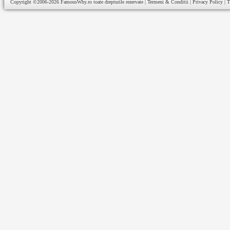
Copyright ©2006-2026
FamousWhy.ro
toate drepturile rezervate |
Termeni & Conditii
|
Privacy Policy
|
T