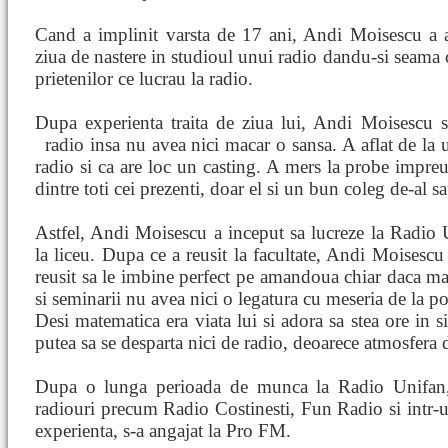
Cand a implinit varsta de 17 ani, Andi Moisescu a a
ziua de nastere in studioul unui radio dandu-si seama 
prietenilor ce lucrau la radio.
Dupa experienta traita de ziua lui, Andi Moisescu si
radio insa nu avea nici macar o sansa. A aflat de la 
radio si ca are loc un casting. A mers la probe impreun
dintre toti cei prezenti, doar el si un bun coleg de-al sa
Astfel, Andi Moisescu a inceput sa lucreze la Radio
la liceu. Dupa ce a reusit la facultate, Andi Moisescu 
reusit sa le imbine perfect pe amandoua chiar daca mat
si seminarii nu avea nici o legatura cu meseria de la po
Desi matematica era viata lui si adora sa stea ore in 
putea sa se desparta nici de radio, deoarece atmosfera 
Dupa o lunga perioada de munca la Radio Unifan, 
radiouri precum Radio Costinesti, Fun Radio si intr-u
experienta, s-a angajat la Pro FM.