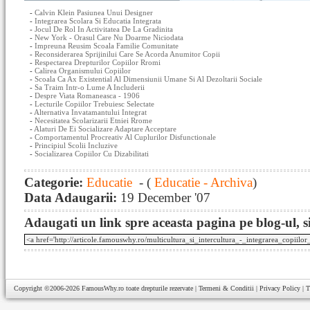
-
Calvin Klein Pasiunea Unui Designer
-
Integrarea Scolara Si Educatia Integrata
-
Jocul De Rol In Activitatea De La Gradinita
-
New York - Orasul Care Nu Doarme Niciodata
-
Impreuna Reusim Scoala Familie Comunitate
-
Reconsiderarea Sprijinilui Care Se Acorda Anumitor Copii
-
Respectarea Drepturilor Copiilor Rromi
-
Calirea Organismului Copiilor
-
Scoala Ca Ax Existential Al Dimensiunii Umane Si Al Dezoltarii Sociale
-
Sa Traim Intr-o Lume A Includerii
-
Despre Viata Romaneasca - 1906
-
Lecturile Copiilor Trebuiesc Selectate
-
Alternativa Invatamantului Integrat
-
Necesitatea Scolarizarii Etniei Rrome
-
Alaturi De Ei Socializare Adaptare Acceptare
-
Comportamentul Procreativ Al Cuplurilor Disfunctionale
-
Principiul Scolii Incluzive
-
Socializarea Copiilor Cu Dizabilitati
Categorie:
Educatie
- (
Educatie - Archiva
)
Data Adaugarii:
19 December '07
Adaugati un link spre aceasta pagina pe blog-ul, si
Copyright ©2006-2026
FamousWhy.ro
toate drepturile rezervate |
Termeni & Conditii
|
Privacy Policy
|
T