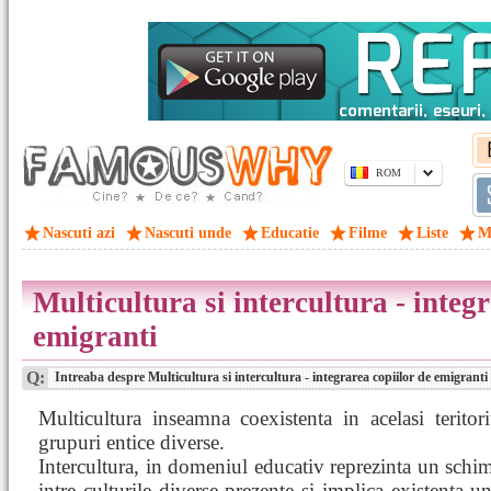
ROM
Nascuti azi
Nascuti unde
Educatie
Filme
Liste
M
Multicultura si intercultura - integ
emigranti
Q:
Intreaba despre Multicultura si intercultura - integrarea copiilor de emigranti
Multicultura inseamna coexistenta in acelasi terito
grupuri entice diverse.
Intercultura, in domeniul educativ reprezinta un schi
intre culturile diverse prezente si implica existenta un