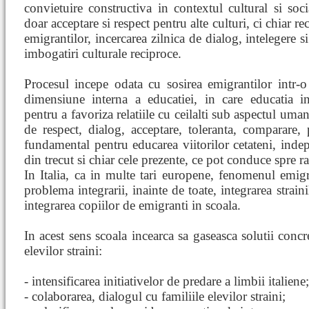
convietuire constructiva in contextul cultural si soc
doar acceptare si respect pentru alte culturi, ci chiar re
emigrantilor, incercarea zilnica de dialog, intelegere s
imbogatiri culturale reciproce.
Procesul incepe odata cu sosirea emigrantilor intr-o 
dimensiune interna a educatiei, in care educatia in
pentru a favoriza relatiile cu ceilalti sub aspectul uma
de respect, dialog, acceptare, toleranta, comparare,
fundamental pentru educarea viitorilor cetateni, inde
din trecut si chiar cele prezente, ce pot conduce spre r
In Italia, ca in multe tari europene, fenomenul emigr
problema integrarii, inainte de toate, integrarea straini
integrarea copiilor de emigranti in scoala.
In acest sens scoala incearca sa gaseasca solutii concr
elevilor straini:
- intensificarea initiativelor de predare a limbii italiene;
- colaborarea, dialogul cu familiile elevilor straini;