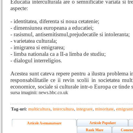
Educatia interculturala are o semnificatie variata si tr
aspecte:
- identitatea, diferenta si noua cetatenie;
- dimensiunea europeana a educatiei;
- rasismul, antisemitismul,prejudecatile si intoleranta;
- varietatea culturala;
- imigrarea si emigrarea;
- limba nationala ca a II-a limba de studiu;
- dialogul interreligios.
Acestea sunt cateva repere pentru a ilustra problema in
responsabilitatile ce ii revin scolii in societatea mul
economice, sociale si culturale intr-o Europa ce tinde s
sursa imaginii: news.bbc.co.uk
Tag-uri:
multicultura
,
intercultura
,
integrare
,
minoritate
,
emigrant
Articole Populare
Articole Asemanatoare
Rank Mare
Coment