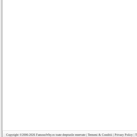
Copyright ©2006-2026
FamousWhy.ro
toate drepturile rezervate |
Termeni & Conditii
|
Privacy Policy
|
T