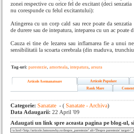
zonei respective cu orice fel de excitant (deci senzatia
nu corespunde cu felul excitantului):
Atingerea cu un corp cald sau rece poate da senzatia
de durere sau de intepatura, inteparea cu un ac poate d
Cauza ei tine de lezarea sau inflamarea fie a unui ner
sensibilitatii la scoarta cerebrala (din maduva, trunchiu
Tag-uri:
parestezie
,
amorteala
,
intepatura
,
arsura
Articole Populare
Articole Asemanatoare
Rank Mare
Coment
Categorie:
Sanatate
- (
Sanatate - Archiva
)
Data Adaugarii:
22 April '09
Adaugati un link spre aceasta pagina pe blog-ul, si