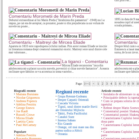
cult prin Fat...
Comentariu Morometii de Marin Preda
1895 in data de 9 ma
Debutul extraordinar al lui Marin Preda ("Intalnirea din pamanturi" -1948) nu l-a
noualea copil al unei
impus, pe cat era de asteptat, ca prozator, poate si din prejudecata ca un volum de
scoala primara...
nuvele nu poate...
Comentariu - Maitreyi de Mircea Eliade
Comentariu 
Aparuta in 1833 este capodopera ciclului indian. Prin acest roman Eliade se inscrie
Despre felul cum s-a
in literatura romana drept creatorul romanului exotic. Maitreyi este unul dintre cele
Eminescu a lasat mart
mai valoroase...
sursa, de la un izvor..
La tiganci - Comentariu
Mircea Eliade recunostea "inca din
adolescenta mi-a placut sa scriu nuvele, povestiri si chiar nuvele fantastice". Aceasta
adolescenta mi-a plac
inclinare spre fabulos se va accentua in urma vastelor...
inclinare spre fabulo
Page:
[<<]
<
1
2
3
4
5
6
7
8
9
1
Biografii recente
Regiuni recente
Articole recente
•
Mariana Buruiana
•
Instalatia de alimentare cu ap
•
Grupa Retezat-Godeanu
•
Nicolae Grigorescu
•
Principalele defecte la tapeta
•
Despre Carpatii Orientali
•
Andreea Popescu
•
Cum se prepara solutia de cle
•
Cascada Victoria
•
Adelina Pestritu
tapetului
•
Tigrul, unul dintre marile fluvii
•
George Enescu
•
Referat despre Marin Sorescu
ale Orientului Mijlociu
•
Joe Ranft
•
Comentariul poeziei Shakespe
•
Tahiti, Perla Pacificului
•
Russell Crowe
•
Comentariul poeziei Shakesp
•
Canalul Suez
•
Mircea Eliade
•
Caracterizarea Cuplului lero
•
Imensa Sahara
•
Laetitia Casta
doua parte
•
Rio Grande
•
Paul McCartney
•
Caracterizarea Cuplului lero
•
Orange, cel mai mare rau din
parte
partea sudica a Africii
Populare
•
Caracterizarea Cuplului ler
•
Oceania
•
Adelina Pestritu
parte
•
Ruxandra Hurezeanu
•
Caracterizarea personajului D