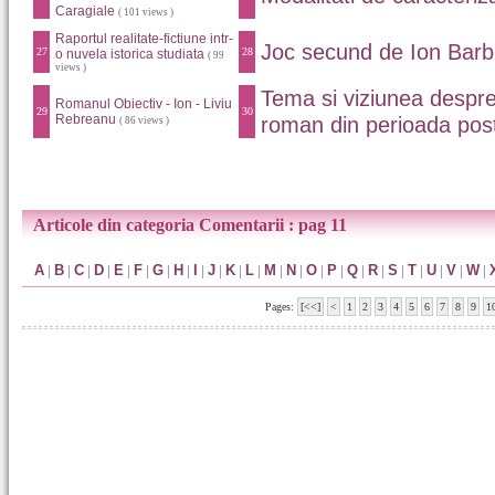
Caragiale
( 101 views )
Raportul realitate-fictiune intr-
Joc secund de Ion Bar
27
28
o nuvela istorica studiata
( 99
views )
Tema si viziunea despre 
Romanul Obiectiv - Ion - Liviu
29
30
Rebreanu
roman din perioada post
( 86 views )
Articole din categoria Comentarii : pag 11
A
|
B
|
C
|
D
|
E
|
F
|
G
|
H
|
I
|
J
|
K
|
L
|
M
|
N
|
O
|
P
|
Q
|
R
|
S
|
T
|
U
|
V
|
W
|
Pages:
[<<]
<
1
2
3
4
5
6
7
8
9
1