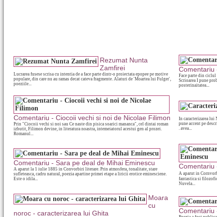
Rezumat Nunta
Zamfirei
Comentariu 
Lucrarea fusese scrisa cu intentia de a face parte dintr-o proiectata epopee pe motive
Face parte din ciclul 
populare, din care nu au ramas decat cateva fragmente. Alaturi de 'Moartea lui Fulger',
Scrioarea I pune pro
poeziile...
posterinaitatea...
Comentariu - Ciocoii vechi si noi de Nicolae Filimon
In caracterizarea lui
pune accent pe descr
Prin "Ciocoii vechi si noi sau Ce naste din pisica soarici mananca", cel dintai roman
. avea...
izbutit, Filimon devine, in literatura noastra, intemeiatorul acestui gen al prozei.
Romanul...
Comentariu - Sara pe deal de Mihai Eminescu
Comentariu 
A aparut la 1 iulie 1885 in Convorbiri literare. Prin atmosfera, tonalitate, stare
A aparut in Cornvorb
sufleteasca, cadru natural, poezia apartine primei etape a liricii erotice eminesciene.
Este o idila...
fantastica si filozofi
Nuvela...
Moara
cu
Comentariu 
noroc - caracterizarea lui Ghita