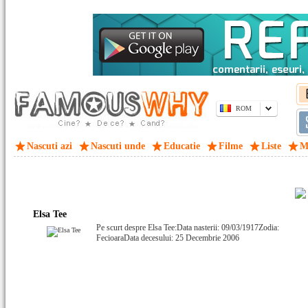
ROM
Nascuti azi
Nascuti unde
Educatie
Filme
Liste
M
Elsa Tee
Pe scurt despre Elsa Tee:Data nasterii: 09/03/1917Zodia:
FecioaraData decesului: 25 Decembrie 2006