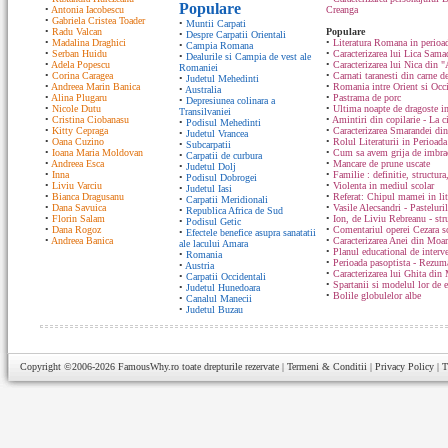
Populare
•
Antonia Iacobescu
Creanga
•
Gabriela Cristea Toader
•
Muntii Carpati
•
Radu Valcan
Populare
•
Despre Carpatii Orientali
•
Madalina Draghici
•
Literatura Romana in perioad
•
Campia Romana
•
Serban Huidu
•
Caracterizarea lui Lica Sam
•
Dealurile si Campia de vest ale
•
Adela Popescu
•
Caracterizarea lui Nica din "
Romaniei
•
Corina Caragea
•
Carnati taranesti din carne de
•
Judetul Mehedinti
•
Andreea Marin Banica
•
Romania intre Orient si Occ
•
Australia
•
Alina Plugaru
•
Pastrama de porc
•
Depresiunea colinara a
•
Nicole Dutu
•
Ultima noapte de dragoste in
Transilvaniei
•
Cristina Ciobanasu
•
Amintiri din copilarie - La c
•
Podisul Mehedinti
•
Kitty Cepraga
•
Caracterizarea Smarandei din
•
Judetul Vrancea
•
Oana Cuzino
•
Rolul Literaturii in Perioada
•
Subcarpatii
•
Ioana Maria Moldovan
•
Cum sa avem grija de imbrac
•
Carpatii de curbura
•
Andreea Esca
•
Mancare de prune uscate
•
Judetul Dolj
•
Inna
•
Familie : definitie, structura
•
Podisul Dobrogei
•
Liviu Varciu
•
Violenta in mediul scolar
•
Judetul Iasi
•
Bianca Dragusanu
•
Referat: Chipul mamei in lit
•
Carpatii Meridionali
•
Dana Savuica
•
Vasile Alecsandri - Pasteluri
•
Republica Africa de Sud
•
Florin Salam
•
Ion, de Liviu Rebreanu - str
•
Podisul Getic
•
Dana Rogoz
•
Comentariul operei Cezara s
•
Efectele benefice asupra sanatatii
•
Andreea Banica
•
Caracterizarea Anei din Moa
ale lacului Amara
•
Planul educational de interve
•
Romania
•
Perioada pasoptista - Rezum
•
Austria
•
Caracterizarea lui Ghita din
•
Carpatii Occidentali
•
Spartanii si modelul lor de 
•
Judetul Hunedoara
•
Bolile globulelor albe
•
Canalul Manecii
•
Judetul Buzau
Copyright ©2006-2026
FamousWhy.ro
toate drepturile rezervate |
Termeni & Conditii
|
Privacy Policy
|
T