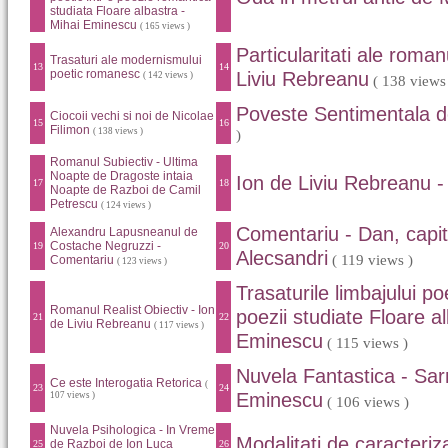
studiata Floare albastra -
Mihai Eminescu
( 165 views )
Particularitati ale romanu
Trasaturi ale modernismului
13
14
poetic romanesc
Liviu Rebreanu
( 142 views )
( 138 views
Poveste Sentimentala d
Ciocoii vechi si noi de Nicolae
15
16
Filimon
( 138 views )
)
Romanul Subiectiv - Ultima
Noapte de Dragoste intaia
Ion de Liviu Rebreanu - 
17
18
Noapte de Razboi de Camil
Petrescu
( 124 views )
Comentariu - Dan, capit
Alexandru Lapusneanul de
Costache Negruzzi -
19
20
Alecsandri
( 119 views )
Comentariu
( 123 views )
Trasaturile limbajului p
Romanul Realist Obiectiv - Ion
poezii studiate Floare a
21
22
de Liviu Rebreanu
( 117 views )
Eminescu
( 115 views )
Nuvela Fantastica - Sar
Ce este Interogatia Retorica
(
23
24
Eminescu
107 views )
( 106 views )
Nuvela Psihologica - In Vreme
Modalitati de caracteriz
de Razboi de Ion Luca
25
26