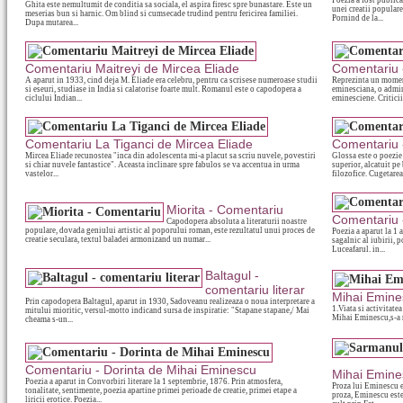
Poezia a fost publica
Ghita este nemultumit de conditia sa sociala, el aspira firesc spre bunastare. Este un
unei creatii populare
meserias bun si harnic. Om blind si cumsecade trudind pentru fericirea familiei.
Pornind de la...
Dupa mutarea...
Comentariu Maitreyi de Mircea Eliade
Comentariu 
A aparut in 1933, cind deja M. Eliade era celebru, pentru ca scrisese numeroase studii
Reprezinta un momen
si eseuri, studiase in India si calatorise foarte mult. Romanul este o capodopera a
eminesciana, o admira
ciclului Indian...
eminesciene. Criticii.
Comentariu La Tiganci de Mircea Eliade
Comentariu 
Mircea Eliade recunostea "inca din adolescenta mi-a placut sa scriu nuvele, povestiri
Glossa este o poezie
si chiar nuvele fantastice". Aceasta inclinare spre fabulos se va accentua in urma
superior, alcatuit pe
vastelor...
filozofice. Cugetarea.
Miorita - Comentariu
Comentariu 
Capodopera absoluta a literaturii noastre
populare, dovada geniului artistic al poporului roman, este rezultatul unui proces de
Poezia a aparut la 1 
creatie seculara, textul baladei armonizand un numar...
sagalnic al iubirii, 
Luceafarul. in...
Baltagul -
comentariu literar
Mihai Emines
Prin capodopera Baltagul, aparut in 1930, Sadoveanu realizeaza o noua interpretare a
1.Viata si activitate
mitului mioritic, versul-motto indicand sursa de inspiratie: "Stapane stapane,/ Mai
Mihai Eminescu,s-a n
cheama s-un...
Comentariu - Dorinta de Mihai Eminescu
Mihai Emine
Poezia a aparut in Convorbiri literare la 1 septembrie, 1876. Prin atmosfera,
Proza lui Eminescu es
tonalitate, sentimente, poezia apartine primei perioade de creatie, primei etape a
proza, Eminescu este
liricii erotice. Poezia...