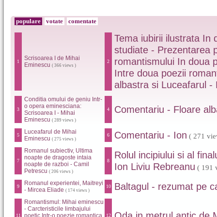
populare
votate
comentate
Tema iubirii ilustrata I
studiate - Prezentarea pa
Scrisoarea I de Mihai
romantismului In doua po
1
2
Eminescu
( 366 views )
Intre doua poezii romant
albastra si Luceafarul 
Conditia omului de geniu Intr-
o opera eminesciana:
Comentariu - Floare alb
3
4
Scrisoarea I - Mihai
Eminescu
( 289 views )
Luceafarul de Mihai
Comentariu - Ion
( 271 vie
5
6
Eminescu
( 275 views )
Romanul subiectiv, Ultima
Rolul incipiului si al fin
noapte de dragoste intaia
7
8
noapte de razboi - Camil
Ion Liviu Rebreanu
( 191 
Petrescu
( 206 views )
Romanul experientei, Maitreyi
Baltagul - rezumat pe ca
9
10
- Mircea Eliade
( 174 views )
Romantismul: Mihai eminescu
- Carcteristicile limbajului
Oda in metrul antic de
poetic Intr-o poezie romantica
11
12