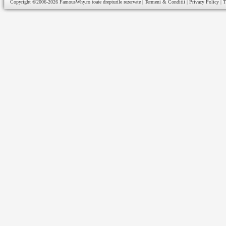
Copyright ©2006-2026
FamousWhy.ro
toate drepturile rezervate |
Termeni & Conditii
|
Privacy Policy
|
T