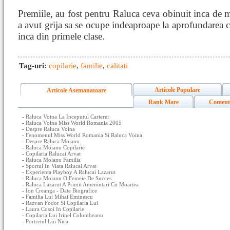
Premiile, au fost pentru Raluca ceva obinuit inca de
a avut grija sa se ocupe indeaproape la aprofundarea c
inca din primele clase.
Tag-uri:
copilarie
,
familie
,
calitati
Articole Populare
Articole Asemanatoare
Rank Mare
Coment
-
Raluca Voina La Inceputul Carierei
-
Raluca Voina Miss World Romania 2005
-
Despre Raluca Voina
-
Fenomenul Miss World Romania Si Raluca Voina
-
Despre Raluca Moianu
-
Raluca Moianu Copilarie
-
Copilaria Ralucai Arvat
-
Raluca Moianu Familia
-
Sportul In Viata Ralucai Arvat
-
Experienta Playboy A Ralucai Lazarut
-
Raluca Moianu O Femeie De Succes
-
Raluca Lazarut A Primit Amenintari Cu Moartea
-
Ion Creanga - Date Biografice
-
Familia Lui Mihai Eminescu
-
Razvan Fodor Si Copilaria Lui
-
Laura Cosoi In Copilarie
-
Copilaria Lui Irinel Columbeanu
-
Portretul Lui Nica