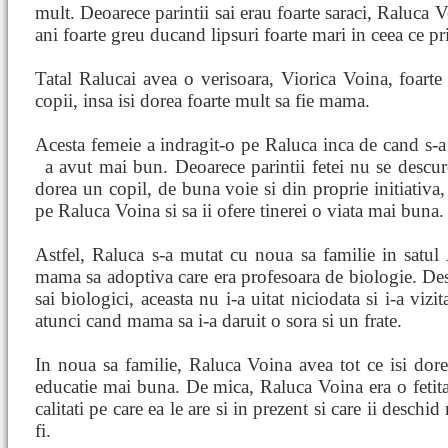
mult. Deoarece parintii sai erau foarte saraci, Raluca Vo
ani foarte greu ducand lipsuri foarte mari in ceea ce pr
Tatal Ralucai avea o verisoara, Viorica Voina, foarte
copii, insa isi dorea foarte mult sa fie mama.
Acesta femeie a indragit-o pe Raluca inca de cand s-a n
a avut mai bun. Deoarece parintii fetei nu se
descur
dorea un copil, de buna voie si din proprie initiativa,
pe Raluca Voina si sa ii ofere tinerei o viata mai buna.
Astfel, Raluca s-a mutat cu noua sa familie in satul 
mama sa adoptiva care era profesoara de biologie. Desi 
sai biologici, aceasta nu i-a uitat niciodata si i-a vizi
atunci cand mama sa i-a daruit o sora si un frate.
In noua sa familie, Raluca Voina avea tot ce isi dore
educatie mai buna. De mica, Raluca Voina era o fetita
calitati pe care ea le are si in prezent si care ii deschid
fi.