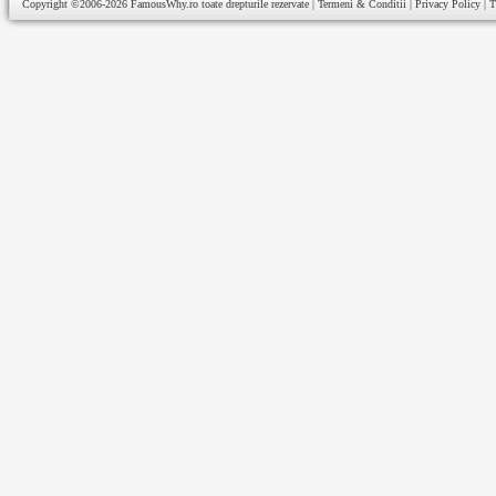
Copyright ©2006-2026
FamousWhy.ro
toate drepturile rezervate |
Termeni & Conditii
|
Privacy Policy
|
T