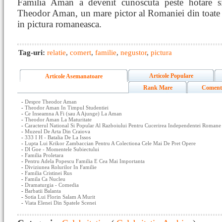
Familia Aman a devenit cunoscuta peste hotare si
Theodor Aman, un mare pictor al Romaniei din toate 
in pictura romaneasca.
Tag-uri:
relatie
,
comert
,
familie
,
negustor
,
pictura
Articole Populare
Articole Asemanatoare
Rank Mare
Coment
-
Despre Theodor Aman
-
Theodor Aman In Timpul Studentiei
-
Ce Inseamna A Fi (sau A Ajunge) La Aman
-
Theodor Aman La Maturitate
-
Caracterul National Si Popular Al Razboiului Pentru Cucerirea Independentei Romane
-
Muzeul De Arta Din Craiova
-
333 I H - Batalia De La Issos
-
Lupta Lui Krikor Zambaccian Pentru A Colectiona Cele Mai De Pret Opere
-
Dl Goe - Momentele Subiectului
-
Familia Proletara
-
Pentru Adela Popescu Familia E Cea Mai Importanta
-
Diviziunea Rolurilor In Familie
-
Familia Cristinei Rus
-
Famila Ca Nucleu
-
Dramaturgia - Comedia
-
Barbatii Balanta
-
Sotia Lui Florin Salam A Murit
-
Viata Elenei Din Spatele Scenei