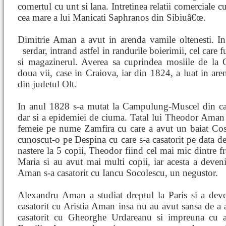
comertul cu unt si lana. Intretinea relatii comerciale 
cea mare a lui Manicati Saphranos din Sibiuâ€œ.
Dimitrie Aman a avut in arenda vamile oltenesti. I
serdar, intrand astfel in randurile boierimii, cel care
si magazinerul. Averea sa cuprindea mosiile de la C
doua vii, case in Craiova, iar din 1824, a luat in aren
din judetul Olt.
In anul 1828 s-a mutat la Campulung-Muscel din cau
dar si a epidemiei de ciuma. Tatal lui Theodor Aman a
femeie pe nume Zamfira cu care a avut un baiat Cos
cunoscut-o pe Despina cu care s-a casatorit pe data d
nastere la 5 copii, Theodor fiind cel mai mic dintre fr
Maria si au avut mai multi copii, iar acesta a deven
Aman s-a casatorit cu Iancu Socolescu, un negustor.
Alexandru Aman a studiat dreptul la Paris si a deve
casatorit cu Aristia Aman insa nu au avut sansa de 
casatorit cu Gheorghe Urdareanu si impreuna cu a