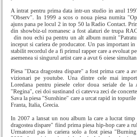
A intrat pentru prima data intr-un studio in anul 199
"Observ". In 1999 a scos o noua piesa numita "Oper
ajuns pana pe locul 2 in top 50 la Radio Contact. P
din showbiz-ul romanesc a fost alaturi de trupa RAC
din nou echi
pa pentru un alt album numit "Patratul
inceput si cariera de producator. Un pas important in 
stabilit recordul de a fi primul rapper care a evoluat p
asemenea si singurul artist care a avut 6 oiese simultan
Piesa "Daca dragostea dispare" a fost prima care a a
vizionari pe youtube. Una dintre cele mai import
Loredana pentru piesele celor doua seriale de la A
"Regina", cei doi sustinand ci catevva zeci de concert
Sava la piesa "Sunshine" care a urcat rapid in topuril
Franta, Italia, Grecia.
In 2007 a lansat un nou album la care a lucrat timp 
dragostea dispare" fiind prima piesa hip-hop care a rul
Urmatorul pas in cariera solo a fost piesa "Burning 