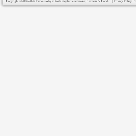
Copyright ©2006-2026
FamousWhy.ro
toate drepturile rezervate |
Termeni & Conditii
|
Privacy Policy
|
T