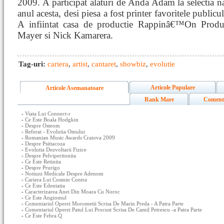
2009. A participat alaturi de Anda Adam la selectia n
anul acesta, desi piesa a fost printer favoritele publicul
A infiintat casa de productie Rappinâ€™On Produc
Mayer si Nick Kamarera.
Tag-uri:
cariera
,
artist
,
cantaret
,
showbiz
,
evolutie
Articole Populare
Articole Asemanatoare
Rank Mare
Coment
-
Viata Lui Connect-r
-
Ce Este Boala Hodgkin
-
Despre Osteom
-
Referat - Evolutia Omului
-
Romanian Music Awards Craiova 2009
-
Despre Psittacoza
-
Evolutia Dezvoltarii Fizice
-
Despre Pelviperitonita
-
Ce Este Retinita
-
Despre Prurigo
-
Notiuni Medicale Despre Adenom
-
Cariera Lui Cosmin Contra
-
Ce Este Edentatia
-
Caracterizarea Anei Din Moara Cu Noroc
-
Ce Este Angiomul
-
Comentariul Operei Morometii Scrisa De Marin Preda - A Patra Parte
-
Comentariul Operei Patul Lui Procust Scrisa De Camil Petrescu -a Patra Parte
-
Ce Este Febra Q