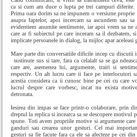
ca si cum am duce o lupta pe trei campuri diferite.
Prima oara dorim sa ne impunem o versiune proprie
asupra faptelor, apoi incercam sa ascundem sau sa
evidentiem anumite sentimente, iar apoi vrem sa ne ap
care ar fi subiectul pe care inceram sa il dezbatem, si
implicate persoanele in dialog, la mijloc apar aceleasi g
Mare parte din conversatiile dificile incep cu discutii 
sustinute sus si tare, fara ca celalalt sa se ga
ndeasca
care are, asemenea lui, argumente, trairi si sentim
respectiv. Un alt lucru care ii face pe interlocutori s
acestia considera ca ii cunosc bine pe cei cu care v
lucrul despre care vorbesc, incat nu exista motiv
detronata.
Iesirea din impas se face printr-o colaborare, prin disc
dreptul la replica si incearca sa se descopere motivul p
spune. Toti avem propriile motive si argumente care
ganduri sau crearea unor gesturi. Cel mai importan
gesturi sa fie facute fara ca ele sa afecteze pe cei din