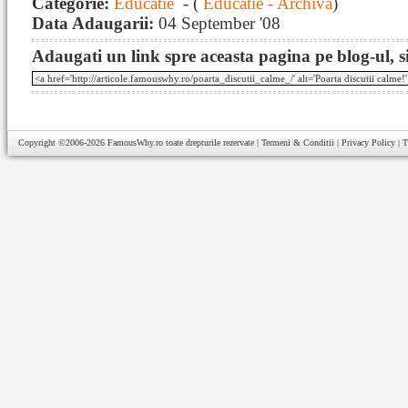
Categorie:
Educatie
- (
Educatie - Archiva
)
Data Adaugarii:
04 September '08
Adaugati un link spre aceasta pagina pe blog-ul, si
Copyright ©2006-2026
FamousWhy.ro
toate drepturile rezervate |
Termeni & Conditii
|
Privacy Policy
|
T