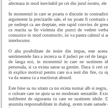
afecteaza in mod inevitabil pe cei din jurul nostru, ele
In momentul in care se poarta o discutie in contradicto
argumente la precizarile sale, el nu poate fi contrazis 
pe nedrept ca are dreptate, este rapid convins de grese
ca reactia sa fie violenta din punct de vedere verba
comunice in mod constructiv, isi va pastra calmul si ac
interlocutor.
O alta posibilitate de iesire din impas, este acee
sentimentele fara a incerca sa il judeci pe cel de langa
de langa noi, in momentul in care ne sustinem id
personala, si ca exista sanse sa gresim. Daca ii ceri ce
iti explice motivul pentru care si-a iesit din fire, cu s
va da seama ca a reactionat absurd.
Este bine sa nu uitam ca nu exista numai alb si negru, 
o culoare care ne ajuta sa ne moderam senzatiile. Exist
indiferent de siguranta cu care ne sustinem ideile
anumita responsabilitate in dialog, avem toate sansele 