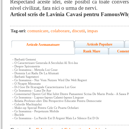
Respectand aceste idei, este posibil ca toate convers
nivel civilizat, fara nici o urma de nervi.
Articol scris de Lavinia Cavasi pentru FamousWh
Tag-uri:
comunicare
,
colaborare
,
discutii
,
impas
Articole Populare
Articole Asemanatoare
Rank Mare
Coment
-
Barbatii Gemeni
-
O Caracterizare Generala A Secolului Al Xvi-lea
-
Despre Spirometrie
-
Ce Inseamna - Metoda Lui Coue
-
Domnia Lui Radu De La Afumati
-
Barbatii Sagetatori
-
Ce Inseamna - Nur Vom Nutzen Wird Die Welt Regiert
-
O Noapte Minunata
-
D-l Goe De Ilcaragiale Caracterizarea Lui Goe
-
Ce Inseamna - Lana De Aur
-
Comentariul Operei Cel Mai Iubit Dintre Pamanteni Scrisa De Marin Preda - A Sasea P
-
Ce Inseamna - Lapsus-lapsus Calami-lapsus Linguae
-
Relatia Profesor-elev Din Perspective Educatie Pentru Democratie
-
Culorile Machiajului
-
Make-up Special Pentru Cele Ce Poarta Ochelari
-
Ce Inseamna - Perpetuum Mobile
-
Buclele
-
Ce Inseamna - La Parole Est D Argent Mais Le Silence Est D Or