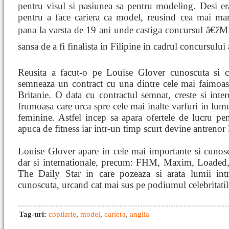
pentru visul si pasiunea sa pentru modeling. Desi era
pentru a face cariera ca model, reusind cea mai mar
pana la varsta de 19 ani unde castiga concursul â€žMi
sansa de a fi finalista in Filipine in cadrul concursulu
Reusita a facut-o pe Louise Glover cunoscuta si c
semneaza un contract cu una dintre cele mai faimoa
Britanie. O data cu contractul semnat, creste si inte
frumoasa care urca spre cele mai inalte varfuri in lum
feminine. Astfel incep sa apara ofertele de lucru pe
apuca de fitness iar intr-un timp scurt devine antrenor
Louise Glover apare in cele mai importante si cunosc
dar si internationale, precum: FHM, Maxim, Loaded,
The Daily Star in care pozeaza si arata lumii int
cunoscuta, urcand cat mai sus pe podiumul celebritatil
Tag-uri:
copilarie
,
model
,
cariera
,
anglia