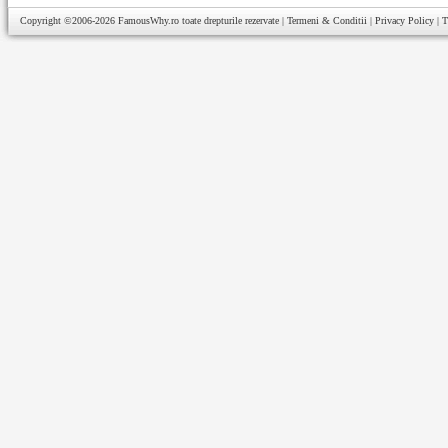
Copyright ©2006-2026
FamousWhy.ro
toate drepturile rezervate |
Termeni & Conditii
|
Privacy Policy
|
T