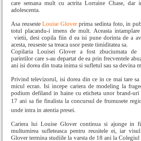
care semana mult cu actrita Lorraine Chase, dar i
adolescenta.
Asa reuseste
Louise Glover
prima sedinta foto, in publ
totul placandu-i imens de mult. Aceasta intamplare
vietii, desi copila fiin
d ea isi pune dorinta de a av
acesta, reuseste sa treaca usor peste timiditatea sa.
Copilaria Louisei Glover a fost zbuciumata de pr
parintilor care s-au departat de ea prin frecventele ab
ani isi dorea din toata inima si sufletul sau sa devina 
Privind televizorul, isi dorea din ce in ce mai tare sa
micul ecran. Isi incepe cariera de modeling la frag
podium defiland in haine cu eticheta unor brand-uri 
17 ani sa fie finalista la concursul de frumusete reg
unde intra in atentia presei.
Cariera lui Louise Glover continua si ajunge in fi
multumirea sufleteasca pentru reusitele ei, iar visul
Glover termina studiile la varsta de 18 ani la Colegiul 