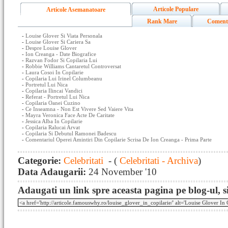
Articole Populare
Articole Asemanatoare
Rank Mare
Coment
-
Louise Glover Si Viata Personala
-
Louise Glover Si Cariera Sa
-
Despre Louise Glover
-
Ion Creanga - Date Biografice
-
Razvan Fodor Si Copilaria Lui
-
Robbie Williams Cantaretul Controversat
-
Laura Cosoi In Copilarie
-
Copilaria Lui Irinel Columbeanu
-
Portretul Lui Nica
-
Copilaria Ilincai Vandici
-
Referat - Portretul Lui Nica
-
Copilaria Oanei Cuzino
-
Ce Inseamna - Non Est Vivere Sed Vaiere Vita
-
Mayra Veronica Face Acte De Caritate
-
Jessica Alba In Copilarie
-
Copilaria Ralucai Arvat
-
Copilaria Si Debutul Ramonei Badescu
-
Comentariul Operei Amintiri Din Copilarie Scrisa De Ion Creanga - Prima Parte
Categorie:
Celebritati
- (
Celebritati - Archiva
)
Data Adaugarii:
24 November '10
Adaugati un link spre aceasta pagina pe blog-ul, si