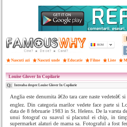
ROM
Nascuti azi
Nascuti unde
Educatie
Filme
Liste
M
Louise Glover In Copilarie
Q:
Intreaba despre Louise Glover In Copilarie
Anglia este denumita â€žo tara care naste vedeteâ€ si 
englez. Din categoria marilor vedete face parte si L
data de 8 februarie 1983 in St. Helens. De la varsta de
unui fotograf cu suavul si placutul ei chip, in tim
supermarket alaturi de mama sa. Fotograful a fost f